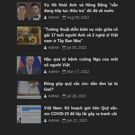
Vụ Hồ Hoài Anh và Hồng Đăng "vẫn
đang tiếp tục điều tra" dù đã về nước
Admin
Aug 09, 2022
"Tường thuật diễn biến vụ việc giữa cô
gái 17 tuổi người Anh và 2 nghệ sĩ Việt
nam ở Tây Ban Nha"
Admin
Jul 03, 2022
Hậu quả từ bệnh cuồng Nga của một
số người Việt
Admin
Mar 17, 2022
Đóng góp quỹ vắc xin: dân đen lại bị
lừa!?
Admin
Jul 28, 2021
Việt Nam: Kế hoạch gửi tiền Quỹ vắc-
xin COVID-19 để lấy lãi gây ra tranh cãi
Admin
Jun 21, 2021