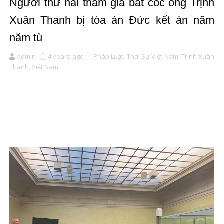
Người thứ hai tham gia bắt cóc ông Trịnh
Xuân Thanh bị tòa án Đức kết án năm
năm tù
Admin
4 years ago
Pháp Luật,
Thời Sự Việt Nam,
Trịnh Xuân
Thanh,
Việt Nam,