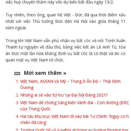
việc huỷ chuyến thăm này vốn dự kiến bắt đầu ngày 13/2.
Tuy nhiên, theo ông, quan hệ Việt - Đức đã qua thời điểm xấu
nhất với việc Thủ tướng Đức đến Hà Nội vào giữa tháng 11
năm ngoái.
Trong khi Việt Nam vẫn phủ nhận vụ bắt cóc và nói Trịnh Xuân
Thanh tự nguyện về đầu thú, bằng việc kết án Lê Anh Tú, tòa
án Đức một lần nữa khẳng định vụ bắt cóc là có thật và do cơ
quan mật vụ Việt Nam tổ chức.
Mời xem thêm »
Việt Nam, ASEAN và Mỹ – Trung ở Ấn Độ – Thái Bình
Dương
Những ai sẽ vào ‘tứ trụ’ tại Đại hội Đảng 2021?
Việt Nam dè chừng Sáng kiến Vành đai - Con đường (BRI)
của Trung Quốc
Hai tàu khu trục Việt Nam đi vào bãi Tư Chính: ‘Nguy cơ hả
chiến đã tăng’
Trường Quốc tế có ý nghĩa gì trong xu hướng thương mại