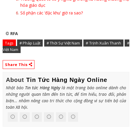
hóa giáo dục
Số phận các ‘đặc khu’ giờ ra sao?
©
RFA
Tags
# Pháp Luật
# Thời Sự Việt Nam
# Trịnh Xuân Thanh
#
Việt Nam
Share This
About
Tin Tức Hàng Ngày Online
Nhật báo
Tin tức Hàng Ngày
là một trang báo online dành cho
những người quan tâm đến tin tức, để tìm hiểu, trao đổi, phản
biện... nhằm nâng cao tri thức cho cộng đồng vì sự tiến bộ của
toàn Xã hội.