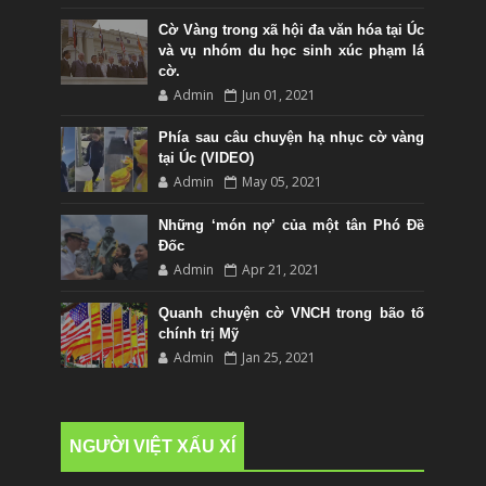
Cờ Vàng trong xã hội đa văn hóa tại Úc
và vụ nhóm du học sinh xúc phạm lá
cờ.
Admin
Jun 01, 2021
Phía sau câu chuyện hạ nhục cờ vàng
tại Úc (VIDEO)
Admin
May 05, 2021
Những ‘món nợ’ của một tân Phó Đề
Đốc
Admin
Apr 21, 2021
Quanh chuyện cờ VNCH trong bão tố
chính trị Mỹ
Admin
Jan 25, 2021
NGƯỜI VIỆT XẤU XÍ