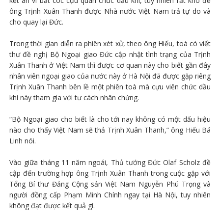
kết án vì bắt cóc cựu quan chức dầu khí, tuy nhiên rất khó để
ông Trịnh Xuân Thanh được Nhà nước Việt Nam trả tự do và
cho quay lại Đức.
Trong thời gian diễn ra phiên xét xử, theo ông Hiếu, toà có viết
thư đề nghị Bộ Ngoại giao Đức cập nhật tình trạng của Trịnh
Xuân Thanh ở Việt Nam thì được cơ quan này cho biết gần đây
nhân viên ngoại giao của nước này ở Hà Nội đã được gặp riêng
Trịnh Xuân Thanh bên lề một phiên toà mà cựu viên chức dầu
khí này tham gia với tư cách nhân chứng.
“Bộ Ngoại giao cho biết là cho tới nay không có một dấu hiệu
nào cho thấy Việt Nam sẽ thả Trịnh Xuân Thanh,” ông Hiếu Bá
Linh nói.
Vào giữa tháng 11 năm ngoái, Thủ tướng Đức Olaf Scholz đề
cập đến trường hợp ông Trịnh Xuân Thanh trong cuộc gặp với
Tổng Bí thư Đảng Cộng sản Việt Nam Nguyễn Phú Trọng và
người đồng cấp Phạm Minh Chính ngay tại Hà Nội, tuy nhiên
không đạt được kết quả gì.