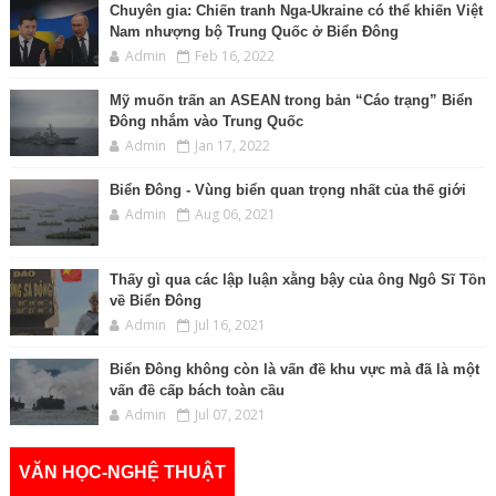
Chuyên gia: Chiến tranh Nga-Ukraine có thể khiến Việt
Nam nhượng bộ Trung Quốc ở Biển Đông
Admin
Feb 16, 2022
Mỹ muốn trấn an ASEAN trong bản “Cáo trạng” Biển
Đông nhắm vào Trung Quốc
Admin
Jan 17, 2022
Biển Đông - Vùng biển quan trọng nhất của thế giới
Admin
Aug 06, 2021
Thấy gì qua các lập luận xằng bậy của ông Ngô Sĩ Tồn
về Biển Đông
Admin
Jul 16, 2021
Biển Đông không còn là vấn đề khu vực mà đã là một
vấn đề cấp bách toàn cầu
Admin
Jul 07, 2021
VĂN HỌC-NGHỆ THUẬT