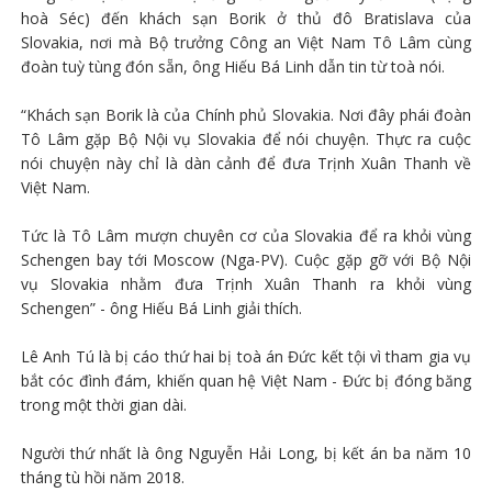
hoà Séc) đến khách sạn Borik ở thủ đô Bratislava của
Slovakia, nơi mà Bộ trưởng Công an Việt Nam Tô Lâm cùng
đoàn tuỳ tùng đón sẵn, ông Hiếu Bá Linh dẫn tin từ toà nói.
“Khách sạn Borik là của Chính phủ Slovakia. Nơi đây phái đoàn
Tô Lâm gặp Bộ Nội vụ Slovakia để nói chuyện. Thực ra cuộc
nói chuyện này chỉ là dàn cảnh để đưa Trịnh Xuân Thanh về
Việt Nam.
Tức là Tô Lâm mượn chuyên cơ của Slovakia để ra khỏi vùng
Schengen bay tới Moscow (Nga-PV). Cuộc gặp gỡ với Bộ Nội
vụ Slovakia nhằm đưa Trịnh Xuân Thanh ra khỏi vùng
Schengen” - ông Hiếu Bá Linh giải thích.
Lê Anh Tú là bị cáo thứ hai bị toà án Đức kết tội vì tham gia vụ
bắt cóc đình đám, khiến quan hệ Việt Nam - Đức bị đóng băng
trong một thời gian dài.
Người thứ nhất là ông Nguyễn Hải Long, bị kết án ba năm 10
tháng tù hồi năm 2018.