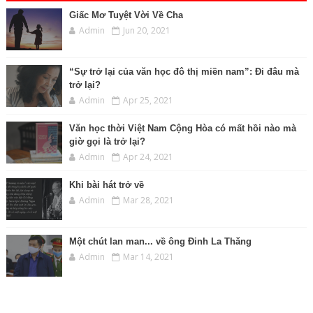
Giấc Mơ Tuyệt Vời Về Cha
Admin
Jun 20, 2021
“Sự trở lại của văn học đô thị miền nam”: Đi đâu mà
trở lại?
Admin
Apr 25, 2021
Văn học thời Việt Nam Cộng Hòa có mất hồi nào mà
giờ gọi là trở lại?
Admin
Apr 24, 2021
Khi bài hát trở về
Admin
Mar 28, 2021
Một chút lan man... về ông Đinh La Thăng
Admin
Mar 14, 2021