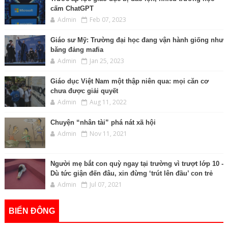
cấm ChatGPT
Admin
Feb 07, 2023
Giáo sư Mỹ: Trường đại học đang vận hành giống như
băng đảng mafia
Admin
Jan 25, 2023
Giáo dục Việt Nam một thập niên qua: mọi căn cơ
chưa được giải quyết
Admin
Aug 11, 2022
Chuyện “nhân tài” phá nát xã hội
Admin
Nov 11, 2021
Người mẹ bắt con quỳ ngay tại trường vì trượt lớp 10 -
Dù tức giận đến đâu, xin đừng ‘trút lên đầu’ con trẻ
Admin
Jul 07, 2021
BIỂN ĐÔNG