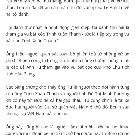
“Vụ xử này kéo dài ba tháng, hôm qua thứ hai (30/1) vụ xử kết
thúc. Toà án đã kết án năm năm tù đối với bị cáo Lê Anh Tú về
hai tội danh.
Tội danh thứ nhất là hoạt động gián điệp, tội danh thứ hai là
tham gia vụ bắt cóc Trịnh Xuân Thanh - tức là tiếp tay trong vụ
bắt cóc Trịnh Xuân Thanh.”
Ông Hiếu, người quan sát toàn bộ phiên toà từ phòng xử án
cho biết bên công tố trưng ra rất nhiều bằng chứng chứng minh
bị cáo Lê Anh Tú tham gia vào vụ bắt cóc cựu Phó Chủ tịch
tỉnh Hậu Giang.
Các bằng chứng cho thấy ông Tú là người theo dõi hành tung
của ông Trịnh Xuân Thanh và người tình Đỗ Thị Minh Phương
khi cô này tới Đức để cả hai gặp nhau, Tú cũng chính là tài xế
đưa hai người vào Đại sứ quán Việt Nam ở thủ đô Berlin sau
khi mật vụ Việt Nam bắt cóc họ.
Ông này cũng bị cho là người cầm lái một chiếc xe hơi khác
cùng với một đoàn xe hộ tống chở hai người này từ Brno (Cộng