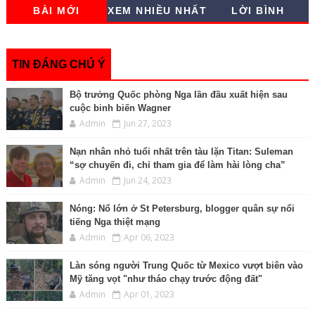
r
e
t
s
y
i
t
k
n
BÀI MỚI
XEM NHIỀU NHẤT
LỜI BÌNH
e
b
t
e
L
l
s
e
t
o
e
n
i
A
d
o
r
g
n
p
I
k
e
k
p
n
r
TIN ĐÁNG CHÚ Ý
Bộ trưởng Quốc phòng Nga lần đầu xuất hiện sau
cuộc binh biến Wagner
Admin
Jun 27, 2023
Nạn nhân nhỏ tuổi nhất trên tàu lặn Titan: Suleman
“sợ chuyến đi, chỉ tham gia để làm hài lòng cha”
Admin
Jun 24, 2023
Nóng: Nổ lớn ở St Petersburg, blogger quân sự nổi
tiếng Nga thiệt mạng
Admin
Apr 06, 2023
Làn sóng người Trung Quốc từ Mexico vượt biên vào
Mỹ tăng vọt "như tháo chạy trước động đất"
Admin
Apr 01, 2023