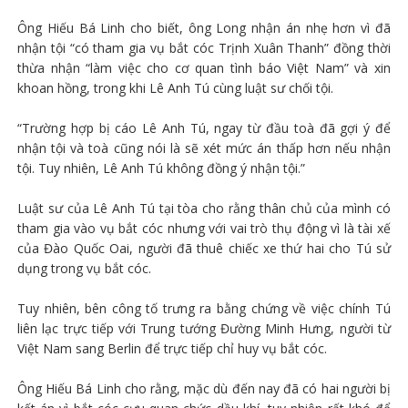
Ông Hiếu Bá Linh cho biết, ông Long nhận án nhẹ hơn vì đã
nhận tội “có tham gia vụ bắt cóc Trịnh Xuân Thanh” đồng thời
thừa nhận “làm việc cho cơ quan tình báo Việt Nam” và xin
khoan hồng, trong khi Lê Anh Tú cùng luật sư chối tội.
“Trường hợp bị cáo Lê Anh Tú, ngay từ đầu toà đã gợi ý để
nhận tội và toà cũng nói là sẽ xét mức án thấp hơn nếu nhận
tội. Tuy nhiên, Lê Anh Tú không đồng ý nhận tội.”
Luật sư của Lê Anh Tú tại tòa cho rằng thân chủ của mình có
tham gia vào vụ bắt cóc nhưng với vai trò thụ động vì là tài xế
của Đào Quốc Oai, người đã thuê chiếc xe thứ hai cho Tú sử
dụng trong vụ bắt cóc.
Tuy nhiên, bên công tố trưng ra bằng chứng về việc chính Tú
liên lạc trực tiếp với Trung tướng Đường Minh Hưng, người từ
Việt Nam sang Berlin để trực tiếp chỉ huy vụ bắt cóc.
Ông Hiếu Bá Linh cho rằng, mặc dù đến nay đã có hai người bị