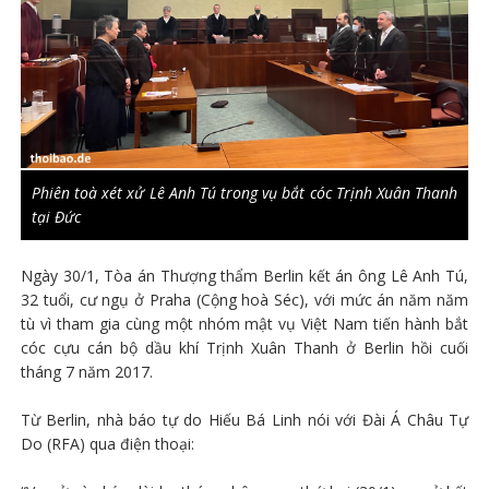
Phiên toà xét xử Lê Anh Tú trong vụ bắt cóc Trịnh Xuân Thanh
tại Đức
Ngày 30/1, Tòa án Thượng thẩm Berlin kết án ông Lê Anh Tú,
32 tuổi, cư ngụ ở Praha (Cộng hoà Séc), với mức án năm năm
tù vì tham gia cùng một nhóm mật vụ Việt Nam tiến hành bắt
cóc cựu cán bộ dầu khí Trịnh Xuân Thanh ở Berlin hồi cuối
tháng 7 năm 2017.
Từ Berlin, nhà báo tự do Hiếu Bá Linh nói với Đài Á Châu Tự
Do (RFA) qua điện thoại: