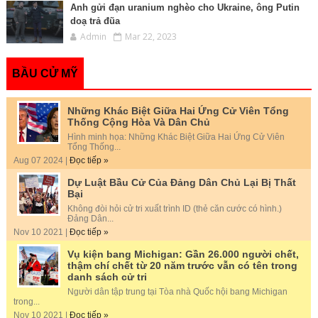
Anh gửi đạn uranium nghèo cho Ukraine, ông Putin
doạ trả đũa
Admin
Mar 22, 2023
BẦU CỬ MỸ
Những Khác Biệt Giữa Hai Ứng Cử Viên Tổng
Thống Cộng Hòa Và Dân Chủ
Hình minh họa: Những Khác Biệt Giữa Hai Ứng Cử Viên
Tổng Thống...
Aug 07 2024 |
Đọc tiếp »
Dự Luật Bầu Cử Của Đảng Dân Chủ Lại Bị Thất
Bại
Không đòi hỏi cử tri xuất trình ID (thẻ căn cước có hình.)
Đảng Dân...
Nov 10 2021 |
Đọc tiếp »
Vụ kiện bang Michigan: Gần 26.000 người chết,
thậm chí chết từ 20 năm trước vẫn có tên trong
danh sách cử tri
Người dân tập trung tại Tòa nhà Quốc hội bang Michigan
trong...
Nov 10 2021 |
Đọc tiếp »