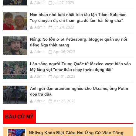
Admin
Jun 27, 2023
Nạn nhân nhỏ tuổi nhất trên tàu lặn Titan: Suleman
“sợ chuyến đi, chỉ tham gia để làm hài lòng cha”
Admin
Jun 24, 2023
Nóng: Nổ lớn ở St Petersburg, blogger quân sự nổi
tiếng Nga thiệt mạng
Admin
Apr 06, 2023
Làn sóng người Trung Quốc từ Mexico vượt biên vào
Mỹ tăng vọt "như tháo chạy trước động đất"
Admin
Apr 01, 2023
Anh gửi đạn uranium nghèo cho Ukraine, ông Putin
doạ trả đũa
Admin
Mar 22, 2023
BẦU CỬ MỸ
Những Khác Biệt Giữa Hai Ứng Cử Viên Tổng