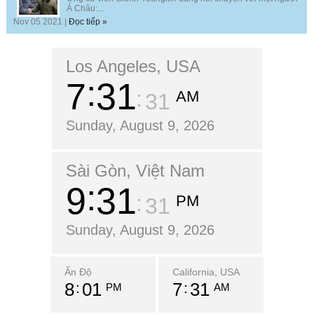
Á Châu:...
Nov 05 2021 |
Đọc tiếp »
Los Angeles, USA
7
31
AM
32
Sunday, August 9, 2026
Sài Gòn, Việt Nam
9
31
PM
32
Sunday, August 9, 2026
Ấn Độ
California, USA
8
01
7
31
PM
AM