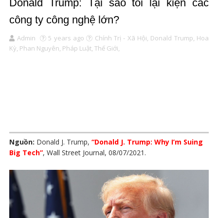
Donald Trump: Tại sao tôi lại kiện các
công ty công nghệ lớn?
Admin
5 years ago
Chính Trị - Xã Hội,
Donald Trump,
Hoa
Kỳ,
Phan Nguyên,
Pháp Luật,
Thế Giới,
Nguồn:
Donald J. Trump,
“Donald J. Trump: Why I’m Suing
Big Tech”
, Wall Street Journal, 08/07/2021.