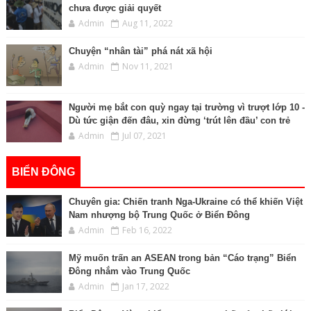
chưa được giải quyết
Admin
Aug 11, 2022
Chuyện “nhân tài” phá nát xã hội
Admin
Nov 11, 2021
Người mẹ bắt con quỳ ngay tại trường vì trượt lớp 10 -
Dù tức giận đến đâu, xin đừng ‘trút lên đầu’ con trẻ
Admin
Jul 07, 2021
BIỂN ĐÔNG
Chuyên gia: Chiến tranh Nga-Ukraine có thể khiến Việt
Nam nhượng bộ Trung Quốc ở Biển Đông
Admin
Feb 16, 2022
Mỹ muốn trấn an ASEAN trong bản “Cáo trạng” Biển
Đông nhắm vào Trung Quốc
Admin
Jan 17, 2022