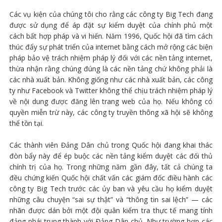
Các vụ kiện của chúng tôi cho rằng các công ty Big Tech đang
được sử dụng để áp đặt sự kiểm duyệt của chính phủ một
cách bất hợp pháp và vi hiến. Năm 1996, Quốc hội đã tìm cách
thúc đẩy sự phát triển của internet bằng cách mở rộng các biện
pháp bảo vệ trách nhiệm pháp lý đối với các nền tảng internet,
thừa nhận rằng chúng đúng là các nền tảng chứ không phải là
các nhà xuất bản. Không giống như các nhà xuất bản, các công
ty như Facebook và Twitter không thể chịu trách nhiệm pháp lý
về nội dung được đăng lên trang web của họ. Nếu không có
quyền miễn trừ này, các công ty truyền thông xã hội sẽ không
thể tồn tại.
Các thành viên Đảng Dân chủ trong Quốc hội đang khai thác
đòn bẩy này để ép buộc các nền tảng kiểm duyệt các đối thủ
chính trị của họ. Trong những năm gần đây, tất cả chúng ta
đều chứng kiến Quốc hội chất vấn các giám đốc điều hành các
công ty Big Tech trước các ủy ban và yêu cầu họ kiểm duyệt
những câu chuyện “sai sự thật” và “thông tin sai lệch” — các
nhãn được dán bởi một đội quân kiểm tra thực tế mang tính
đảng phái trung thành với Đảng Dân chủ. Như trường hợp các