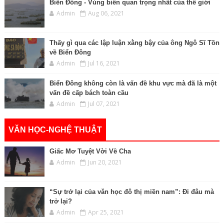
Biển Đông - Vùng biển quan trọng nhất của thế giới
Admin
Aug 06, 2021
Thấy gì qua các lập luận xằng bậy của ông Ngô Sĩ Tồn
về Biển Đông
Admin
Jul 16, 2021
Biển Đông không còn là vấn đề khu vực mà đã là một
vấn đề cấp bách toàn cầu
Admin
Jul 07, 2021
VĂN HỌC-NGHỆ THUẬT
Giấc Mơ Tuyệt Vời Về Cha
Admin
Jun 20, 2021
“Sự trở lại của văn học đô thị miền nam”: Đi đâu mà
trở lại?
Admin
Apr 25, 2021