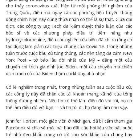
cho thấy coronavirus xuất hiện từ một phòng thí nghiệm của
Trung Quốc, điều mà ngay cả các phương tiện truyền thông
dòng chính hiện nay cũng thừa nhận có thể là sự thật. Giữa đại
dịch, các công ty Big Tech đã kiểm duyệt thảo luận của các
bác sĩ về các phương pháp điều trị tiềm năng như
hydroxychloroquine, điều các nghiên cứu hiện đã chỉ ra rằng có
tác dụng làm giảm các triệu chứng của Covid-19. Trong những
tuần trước cuộc bầu cử tổng thống, các nền tảng đã cấm New
York Post – tờ báo lâu đời nhất của Mỹ – đăng một câu
chuyện chỉ trích gia đình Joe Biden, một câu chuyện mà chiến
dịch tranh cử của Biden thậm chí không phủ nhận.
Có lẽ nghiêm trọng nhất, trong những tuần sau cuộc bầu cử,
các công ty này đã chặn các tài khoản mạng xã hội của tổng
thống đương nhiệm. Nếu họ có thể làm điều đó với tôi, họ có
thể làm điều đó với bạn — và tin tôi đi, họ đang làm như vậy.
Jennifer Horton, một giáo viên ở Michigan, đã bị cấm tham gia
Facebook vì chia sẻ một bài báo đặt câu hỏi liệu việc bắt buộc
trẻ nhỏ đeo khẩu trang có tốt cho sức khỏe của chúng hay