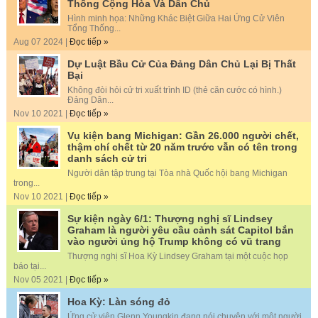
Thống Cộng Hòa Và Dân Chủ
Hình minh họa: Những Khác Biệt Giữa Hai Ứng Cử Viên
Tổng Thống...
Aug 07 2024 |
Đọc tiếp »
Dự Luật Bầu Cử Của Đảng Dân Chủ Lại Bị Thất
Bại
Không đòi hỏi cử tri xuất trình ID (thẻ căn cước có hình.)
Đảng Dân...
Nov 10 2021 |
Đọc tiếp »
Vụ kiện bang Michigan: Gần 26.000 người chết,
thậm chí chết từ 20 năm trước vẫn có tên trong
danh sách cử tri
Người dân tập trung tại Tòa nhà Quốc hội bang Michigan
trong...
Nov 10 2021 |
Đọc tiếp »
Sự kiện ngày 6/1: Thượng nghị sĩ Lindsey
Graham là người yêu cầu cảnh sát Capitol bắn
vào người ủng hộ Trump không có vũ trang
Thượng nghị sĩ Hoa Kỳ Lindsey Graham tại một cuộc họp
báo tại...
Nov 05 2021 |
Đọc tiếp »
Hoa Kỳ: Làn sóng đỏ
Ứng cử viên Glenn Youngkin đang nói chuyện với một người