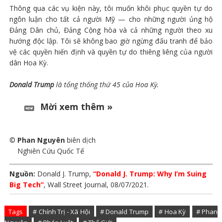
Thông qua các vụ kiện này, tôi muốn khôi phục quyền tự do
ngôn luận cho tất cả người Mỹ — cho những người ủng hộ
Đảng Dân chủ, Đảng Cộng hòa và cả những người theo xu
hướng độc lập. Tôi sẽ không bao giờ ngừng đấu tranh để bảo
vệ các quyền hiến định và quyền tự do thiêng liêng của người
dân Hoa Kỳ.
Donald Trump
là tổng thống thứ 45 của Hoa Kỳ.
Mời xem thêm »
©
Phan Nguyên
biên dịch
Nghiên Cứu Quốc Tế
Nguồn:
Donald J. Trump,
“Donald J. Trump: Why I’m Suing
Big Tech”
, Wall Street Journal, 08/07/2021.
Tags
# Chính Trị - Xã Hội
# Donald Trump
# Hoa Kỳ
# Phan