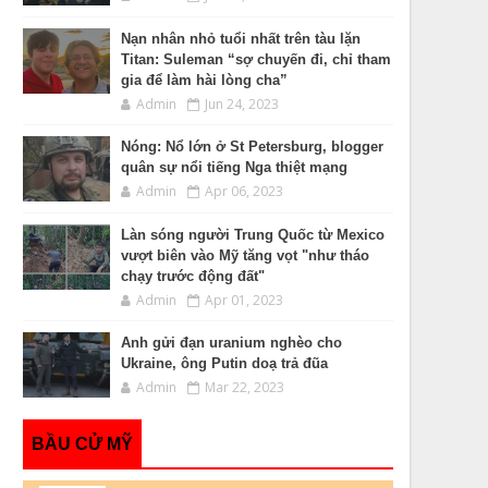
Nạn nhân nhỏ tuổi nhất trên tàu lặn
Titan: Suleman “sợ chuyến đi, chỉ tham
gia để làm hài lòng cha”
Admin
Jun 24, 2023
Nóng: Nổ lớn ở St Petersburg, blogger
quân sự nổi tiếng Nga thiệt mạng
Admin
Apr 06, 2023
Làn sóng người Trung Quốc từ Mexico
vượt biên vào Mỹ tăng vọt "như tháo
chạy trước động đất"
Admin
Apr 01, 2023
Anh gửi đạn uranium nghèo cho
Ukraine, ông Putin doạ trả đũa
Admin
Mar 22, 2023
BẦU CỬ MỸ