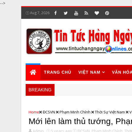
-->
Aug 7, 2026
TRANG CHỦ
VIỆT NAM
VĂN HÓ
BREAKING
Home
ĐCSVN
Phạm Minh Chính
Thời Sự Việt Nam
V
Mới lên làm thủ tướng, Phạ
Admin
5 years ago
ĐCSVN,
Phạm Minh Chính,
Thời