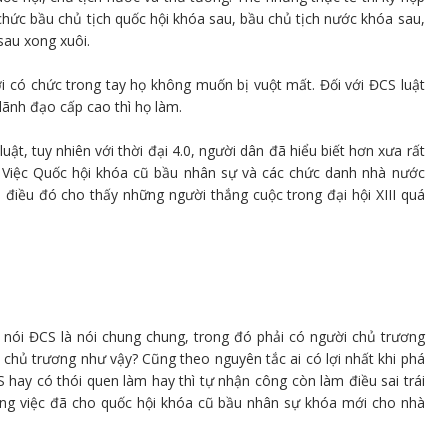
chức bầu chủ tịch quốc hội khóa sau, bầu chủ tịch nước khóa sau,
sau xong xuôi.
i có chức trong tay họ không muốn bị vuột mất. Đối với ĐCS luật
lãnh đạo cấp cao thì họ làm.
ật, tuy nhiên với thời đại 4.0, người dân đã hiểu biết hơn xưa rất
 Việc Quốc hội khóa cũ bầu nhân sự và các chức danh nhà nước
điều đó cho thấy những người thắng cuộc trong đại hội XIII quá
n nói ĐCS là nói chung chung, trong đó phải có người chủ trương
ó chủ trương như vậy? Cũng theo nguyên tắc ai có lợi nhất khi phá
S hay có thói quen làm hay thì tự nhận công còn làm điều sai trái
trong việc đã cho quốc hội khóa cũ bầu nhân sự khóa mới cho nhà