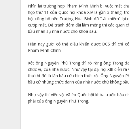
Nhìn lại trường hợp Phạm Mình Minh bị vuột mất chức
họp thứ 11 của Quốc hội khóa XIV là gần 3 tháng, 
hội công bố nên Trương Hòa Bình đã “tái chiếm” lại
cướp mất. Để tránh đêm dài lắm mộng thì các quan ch
bầu nhân sự nhà nước cho khóa sau.
Hiện nay gười có thể điều khiển được ĐCS thì chỉ c
Phạm Minh Chính.
Xét ông Nguyễn Phú Trọng thì rõ ràng ông Trọng đa
chức vụ của nhà nước. Như vậy tại đại hội XIII diễn r
thư thì đó là lần bầu cử chính thức rồi. Ông Nguyễn 
bầu cử những chức danh của nhà nước chứ không bầu
Như vậy thì việc vội vã ép Quốc hội khóa trước bầu 
phải của ông Nguyễn Phú Trọng.