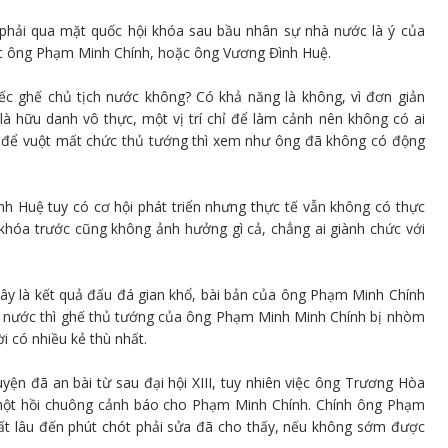
phải qua mặt quốc hội khóa sau bầu nhân sự nhà nước là ý của
c ông Phạm Minh Chính, hoặc ông Vương Đình Huệ.
ếc ghế chủ tịch nước không? Có khả năng là không, vì đơn giản
à hữu danh vô thực, một vị trí chỉ để làm cảnh nên không có ai
đã để vuột mất chức thủ tướng thì xem như ông đã không có động
h Huệ tuy có cơ hội phát triển nhưng thực tế vẫn không có thực
khóa trước cũng không ảnh hưởng gì cả, chẳng ai giành chức với
ây là kết quả đấu đá gian khổ, bài bản của ông Phạm Minh Chính
à nước thì ghế thủ tướng của ông Phạm Minh Minh Chính bị nhòm
 có nhiều kẻ thù nhất.
ện đã an bài từ sau đại hội XIII, tuy nhiên việc ông Trương Hòa
là một hồi chuông cảnh báo cho Phạm Minh Chính. Chính ông Phạm
rất lâu đến phút chót phải sửa đã cho thấy, nếu không sớm được