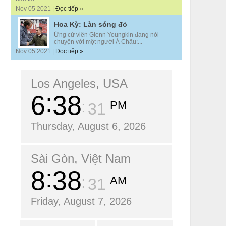
Nov 05 2021 |
Đọc tiếp »
Hoa Kỳ: Làn sóng đỏ
Ứng cử viên Glenn Youngkin đang nói
chuyện với một người Á Châu:...
Nov 05 2021 |
Đọc tiếp »
Los Angeles, USA
6
38
PM
32
Thursday, August 6, 2026
Sài Gòn, Việt Nam
8
38
AM
32
Friday, August 7, 2026