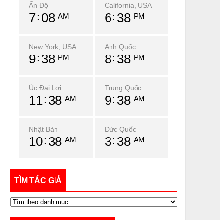
Ấn Độ
California, USA
7
08
6
38
AM
PM
New York, USA
Anh Quốc
9
38
8
38
PM
PM
Úc Đại Lợi
Trung Quốc
11
38
9
38
AM
AM
Nhật Bản
Đức Quốc
10
38
3
38
AM
AM
TÌM TÁC GIẢ