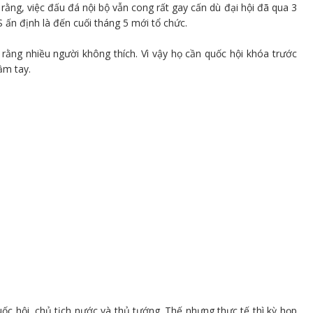
rằng, việc đấu đá nội bộ vẫn cong rất gay cấn dù đại hội đã qua 3
 ấn định là đến cuối tháng 5 mới tổ chức.
ằng nhiều người không thích. Vì vậy họ cần quốc hội khóa trước
ầm tay.
ốc hội, chủ tịch nước và thủ tướng. Thế nhưng thực tế thì kỳ họp