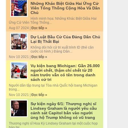
Những Khác Biệt Giữa Hai Ứng Cử
Viên Tổng Thống Cộng Hòa Và Dân
Chủ
Hình minh họa: Những Khác Biệt Giữa Hai
Ứng Cử Viên Tổng Thống...
Aug 07 2024 |
Đọc tiếp »
Dự Luật Bầu Cử Của Đảng Dân Chủ
Lại Bị Thất Bại
Không đòi hỏi cử tri xuất trình ID (thẻ căn
cước có hình.) Đảng Dân...
Nov 10 2021 |
Đọc tiếp »
Vụ kiện bang Michigan: Gần 26.000
người chết, thậm chí chết từ 20
năm trước vẫn có tên trong danh
sách cử tri
Người dân tập trung tại Tòa nhà Quốc hội bang Michigan
trong...
Nov 10 2021 |
Đọc tiếp »
Sự kiện ngày 6/1: Thượng nghị sĩ
Lindsey Graham là người yêu cầu
cảnh sát Capitol bắn vào người
ủng hộ Trump không có vũ trang
Thượng nghị sĩ Hoa Kỳ Lindsey Graham tại một cuộc họp
báo tại...