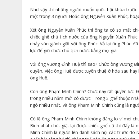
Như vậy thì những người muốn quốc hội khóa trước 
một trong 3 người: Hoặc ông Nguyễn Xuân Phúc, hoặ
Xét ông Nguyễn Xuân Phúc thì ông ta có sợ mất chi
chiếc ghế chủ tịch nước của ông Nguyễn Xuân Phúc l
nhảy vào giành giật với ông Phúc. Vả lại ông Phúc 
lực để giữ chức chủ tịch nước bằng mọi giá.
Với ông Vương Đình Huệ thì sao? Chức ông Vương Đìn
quyền. Việc ông Huệ được tuyên thuệ ở hóa sau hay 
ông Huệ.
Còn ông Phạm Minh Chính? Chức này rất quyền lực. Đ
trong nhiều năm mới có được. Trong 3 ghế thuộc nh
ngó nhiều nhất, và ông Phạm Minh Chính cũng là người
Có lẽ ông Phạm Minh Chính không đáng lo vì mọi chuy
Bình phút chót giật lại được chiếc ghế cũ thì đấy 
Minh Chính là người lên danh sách nội các trước đó 