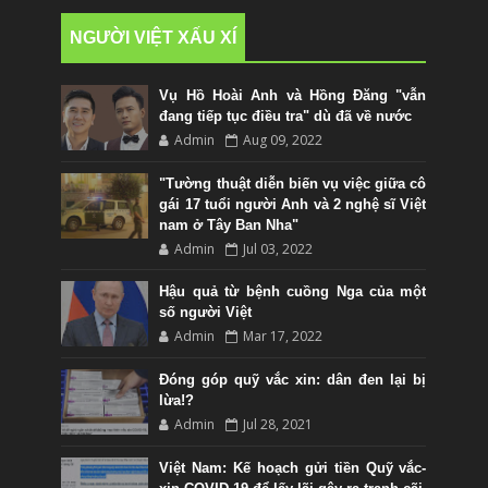
NGƯỜI VIỆT XẤU XÍ
Vụ Hồ Hoài Anh và Hồng Đăng "vẫn
đang tiếp tục điều tra" dù đã về nước
Admin
Aug 09, 2022
"Tường thuật diễn biến vụ việc giữa cô
gái 17 tuổi người Anh và 2 nghệ sĩ Việt
nam ở Tây Ban Nha"
Admin
Jul 03, 2022
Hậu quả từ bệnh cuồng Nga của một
số người Việt
Admin
Mar 17, 2022
Đóng góp quỹ vắc xin: dân đen lại bị
lừa!?
Admin
Jul 28, 2021
Việt Nam: Kế hoạch gửi tiền Quỹ vắc-