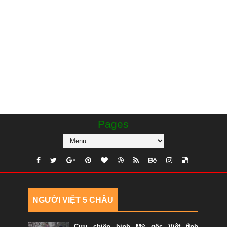
Pages
NGƯỜI VIỆT 5 CHÂU
Cựu chiến binh Mỹ gốc Việt tình