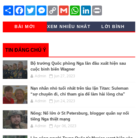
S
F
T
M
C
G
W
L
P
h
a
w
e
o
m
h
i
r
a
c
i
s
p
a
a
n
i
r
e
t
s
y
i
t
k
n
BÀI MỚI
XEM NHIỀU NHẤT
LỜI BÌNH
e
b
t
e
L
l
s
e
t
o
e
n
i
A
d
o
r
g
n
p
I
k
e
k
p
n
r
TIN ĐÁNG CHÚ Ý
Bộ trưởng Quốc phòng Nga lần đầu xuất hiện sau
cuộc binh biến Wagner
Admin
Jun 27, 2023
Nạn nhân nhỏ tuổi nhất trên tàu lặn Titan: Suleman
“sợ chuyến đi, chỉ tham gia để làm hài lòng cha”
Admin
Jun 24, 2023
Nóng: Nổ lớn ở St Petersburg, blogger quân sự nổi
tiếng Nga thiệt mạng
Admin
Apr 06, 2023