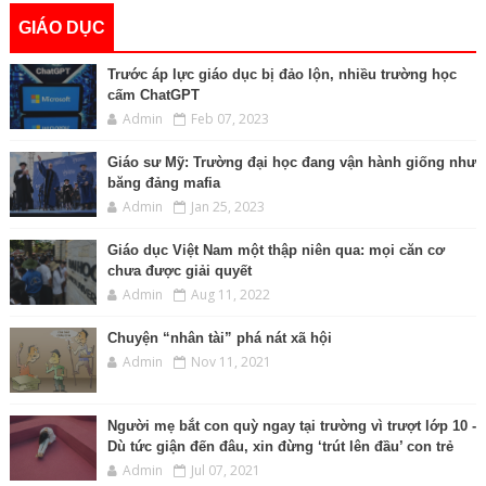
GIÁO DỤC
Trước áp lực giáo dục bị đảo lộn, nhiều trường học
cấm ChatGPT
Admin
Feb 07, 2023
Giáo sư Mỹ: Trường đại học đang vận hành giống như
băng đảng mafia
Admin
Jan 25, 2023
Giáo dục Việt Nam một thập niên qua: mọi căn cơ
chưa được giải quyết
Admin
Aug 11, 2022
Chuyện “nhân tài” phá nát xã hội
Admin
Nov 11, 2021
Người mẹ bắt con quỳ ngay tại trường vì trượt lớp 10 -
Dù tức giận đến đâu, xin đừng ‘trút lên đầu’ con trẻ
Admin
Jul 07, 2021