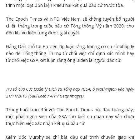
trình một loạt đơn kiện khiếu nại kết quả bầu cử trước tòa.
The Epoch Times và NTD Việt Nam sẽ không tuyên bố người
chiến thắng trong cuộc bầu cử Tổng thống Mỹ năm 2020, cho
đến khi vụ kiện tụng được giải quyết.
Đảng Dân chủ tại Hạ viện lập luận rằng, không có cơ sở pháp lý
nào để Tổng thống Trump từ chối việc chỉ định xác minh hay
từ chối việc GSA kết luận rằng ông Biden là người đắc cử.
Trụ sở của Cục Quản lý Dịch vụ Tổng hợp (GSA) ở Washington vào ngày
21/11/2016. (Saul Loeb / AFP / Getty Images)
Trong buổi trao đổi với The Epoch Times hồi đầu tháng này,
một phát ngôn viên của GSA cho biết cơ quan này vẫn chưa
thực hiện việc xác nhận kết quả bầu cử.
Giám đốc Murphy sẽ chỉ bắt đầu quá trình chuyển giao khi