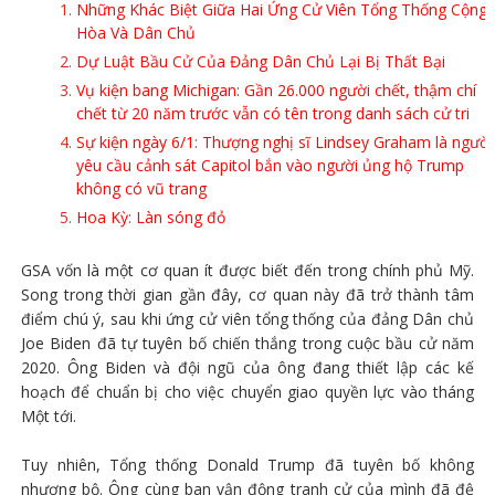
Những Khác Biệt Giữa Hai Ứng Cử Viên Tổng Thống Cộng
Hòa Và Dân Chủ
Dự Luật Bầu Cử Của Đảng Dân Chủ Lại Bị Thất Bại
Vụ kiện bang Michigan: Gần 26.000 người chết, thậm chí
chết từ 20 năm trước vẫn có tên trong danh sách cử tri
Sự kiện ngày 6/1: Thượng nghị sĩ Lindsey Graham là người
yêu cầu cảnh sát Capitol bắn vào người ủng hộ Trump
không có vũ trang
Hoa Kỳ: Làn sóng đỏ
GSA vốn là một cơ quan ít được biết đến trong chính phủ Mỹ.
Song trong thời gian gần đây, cơ quan này đã trở thành tâm
điểm chú ý, sau khi ứng cử viên tổng thống của đảng Dân chủ
Joe Biden đã tự tuyên bố chiến thắng trong cuộc bầu cử năm
2020. Ông Biden và đội ngũ của ông đang thiết lập các kế
hoạch để chuẩn bị cho việc chuyển giao quyền lực vào tháng
Một tới.
Tuy nhiên, Tổng thống Donald Trump đã tuyên bố không
nhượng bộ. Ông cùng ban vận động tranh cử của mình đã đệ