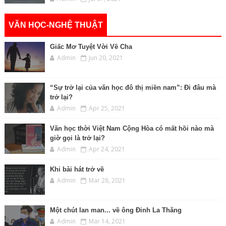
VĂN HỌC-NGHỆ THUẬT
Giấc Mơ Tuyệt Vời Về Cha
Admin
Jun 20, 2021
“Sự trở lại của văn học đô thị miền nam”: Đi đâu mà
trở lại?
Admin
Apr 25, 2021
Văn học thời Việt Nam Cộng Hòa có mất hồi nào mà
giờ gọi là trở lại?
Admin
Apr 24, 2021
Khi bài hát trở về
Admin
Mar 28, 2021
Một chút lan man... về ông Đinh La Thăng
Admin
Mar 14, 2021