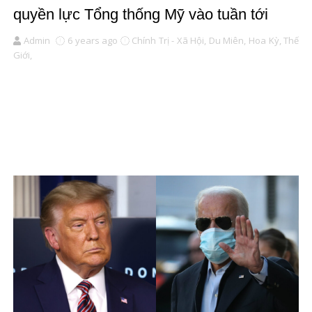
quyền lực Tổng thống Mỹ vào tuần tới
Admin
6 years ago
Chính Trị - Xã Hội,
Du Miên,
Hoa Kỳ,
Thế
Giới,