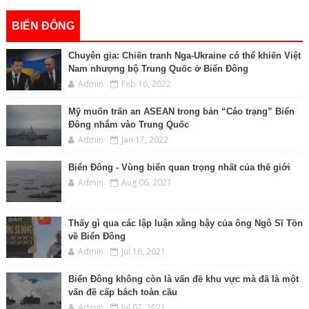
BIỂN ĐÔNG
Chuyên gia: Chiến tranh Nga-Ukraine có thể khiến Việt
Nam nhượng bộ Trung Quốc ở Biển Đông
Admin
Feb 16, 2022
Mỹ muốn trấn an ASEAN trong bản “Cáo trạng” Biển
Đông nhắm vào Trung Quốc
Admin
Jan 17, 2022
Biển Đông - Vùng biển quan trọng nhất của thế giới
Admin
Aug 06, 2021
Thấy gì qua các lập luận xằng bậy của ông Ngô Sĩ Tồn
về Biển Đông
Admin
Jul 16, 2021
Biển Đông không còn là vấn đề khu vực mà đã là một
vấn đề cấp bách toàn cầu
Admin
Jul 07, 2021