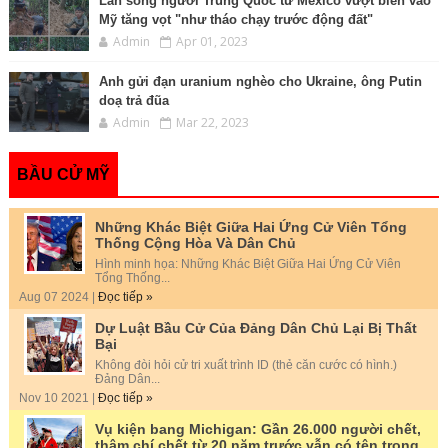
Làn sóng người Trung Quốc từ Mexico vượt biên vào
Mỹ tăng vọt "như tháo chạy trước động đất"
Admin
Apr 01, 2023
Anh gửi đạn uranium nghèo cho Ukraine, ông Putin
doạ trả đũa
Admin
Mar 22, 2023
BẦU CỬ MỸ
Những Khác Biệt Giữa Hai Ứng Cử Viên Tổng
Thống Cộng Hòa Và Dân Chủ
Hình minh họa: Những Khác Biệt Giữa Hai Ứng Cử Viên
Tổng Thống...
Aug 07 2024 |
Đọc tiếp »
Dự Luật Bầu Cử Của Đảng Dân Chủ Lại Bị Thất
Bại
Không đòi hỏi cử tri xuất trình ID (thẻ căn cước có hình.)
Đảng Dân...
Nov 10 2021 |
Đọc tiếp »
Vụ kiện bang Michigan: Gần 26.000 người chết,
thậm chí chết từ 20 năm trước vẫn có tên trong