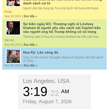
danh sách cử tri
Người dân tập trung tại Tòa nhà Quốc hội bang Michigan
trong...
Nov 10 2021 |
Đọc tiếp »
Sự kiện ngày 6/1: Thượng nghị sĩ Lindsey
Graham là người yêu cầu cảnh sát Capitol bắn
vào người ủng hộ Trump không có vũ trang
Thượng nghị sĩ Hoa Kỳ Lindsey Graham tại một cuộc họp
báo tại...
Nov 05 2021 |
Đọc tiếp »
Hoa Kỳ: Làn sóng đỏ
Ứng cử viên Glenn Youngkin đang nói chuyện với một người
Á Châu:...
Nov 05 2021 |
Đọc tiếp »
Los Angeles, USA
3
19
AM
23
Friday, August 7, 2026