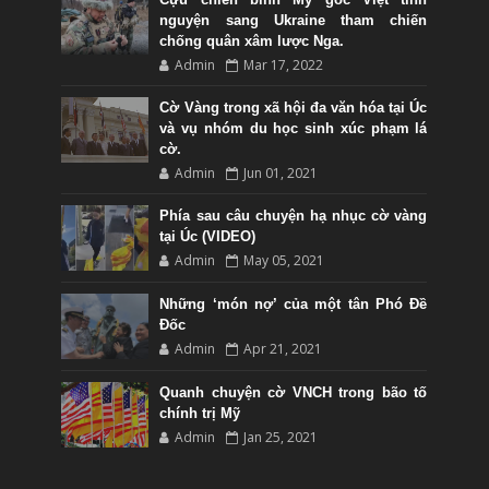
nguyện sang Ukraine tham chiến
chống quân xâm lược Nga.
Admin
Mar 17, 2022
Cờ Vàng trong xã hội đa văn hóa tại Úc
và vụ nhóm du học sinh xúc phạm lá
cờ.
Admin
Jun 01, 2021
Phía sau câu chuyện hạ nhục cờ vàng
tại Úc (VIDEO)
Admin
May 05, 2021
Những ‘món nợ’ của một tân Phó Đề
Đốc
Admin
Apr 21, 2021
Quanh chuyện cờ VNCH trong bão tố
chính trị Mỹ
Admin
Jan 25, 2021