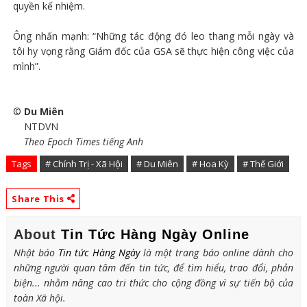
quyền kế nhiệm.
Ông nhấn mạnh: “Những tác động đó leo thang mỗi ngày và
tôi hy vọng rằng Giám đốc của GSA sẽ thực hiện công việc của
mình”.
©
Du Miên
NTDVN
Theo Epoch Times tiếng Anh
Tags
# Chính Trị - Xã Hội
# Du Miên
# Hoa Kỳ
# Thế Giới
Share This
About
Tin Tức Hàng Ngày Online
Nhật báo
Tin tức Hàng Ngày
là một trang báo online dành cho
những người quan tâm đến tin tức, để tìm hiểu, trao đổi, phản
biện... nhằm nâng cao tri thức cho cộng đồng vì sự tiến bộ của
toàn Xã hội.