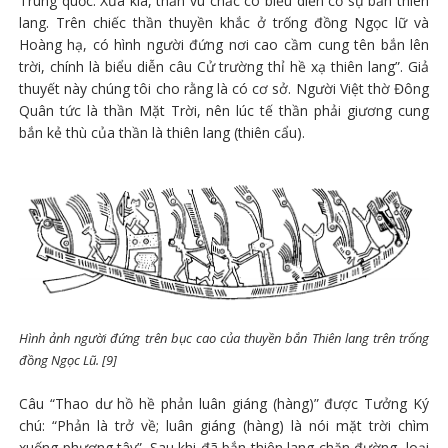
Trung quốc. Xưa kia, thần vu chắc có biểu diễn cố sự bắn thiên
lang. Trên chiếc thần thuyền khắc ở trống đồng Ngọc lữ và
Hoàng hạ, có hình người đứng nơi cao cầm cung tên bắn lên
trời, chính là biểu diễn câu Cử trường thỉ hề xạ thiên lang”. Giả
thuyết này chúng tôi cho rằng là có cơ sở. Người Việt thờ Đông
Quân tức là thần Mặt Trời, nên lúc tế thần phải giương cung
bắn kẻ thù của thần là thiên lang (thiên cẩu).
Hình ảnh người đứng trên bục cao của thuyền bắn Thiên lang trên trống
đồng Ngọc Lũ. [9]
Câu “Thao dư hồ hề phản luân giáng (hàng)” được Tưởng Ký
chú: “Phản là trở về; luân giáng (hàng) là nói mặt trời chìm
xuống phương tây”. Sau khi đã bắn thiên lang chặn đường, loại