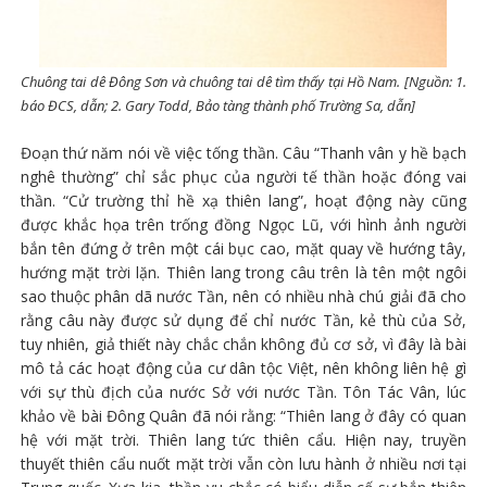
Chuông tai dê Đông Sơn và chuông tai dê tìm thấy tại Hồ Nam. [Nguồn: 1.
báo ĐCS, dẫn; 2. Gary Todd, Bảo tàng thành phố Trường Sa, dẫn]
Đoạn thứ năm nói về việc tống thần. Câu “Thanh vân y hề bạch
nghê thường” chỉ sắc phục của người tế thần hoặc đóng vai
thần. “Cử trường thỉ hề xạ thiên lang”, hoạt động này cũng
được khắc họa trên trống đồng Ngọc Lũ, với hình ảnh người
bắn tên đứng ở trên một cái bục cao, mặt quay về hướng tây,
hướng mặt trời lặn. Thiên lang trong câu trên là tên một ngôi
sao thuộc phân dã nước Tần, nên có nhiều nhà chú giải đã cho
rằng câu này được sử dụng để chỉ nước Tần, kẻ thù của Sở,
tuy nhiên, giả thiết này chắc chắn không đủ cơ sở, vì đây là bài
mô tả các hoạt động của cư dân tộc Việt, nên không liên hệ gì
với sự thù địch của nước Sở với nước Tần. Tôn Tác Vân, lúc
khảo về bài Đông Quân đã nói rằng: “Thiên lang ở đây có quan
hệ với mặt trời. Thiên lang tức thiên cẩu. Hiện nay, truyền
thuyết thiên cẩu nuốt mặt trời vẫn còn lưu hành ở nhiều nơi tại