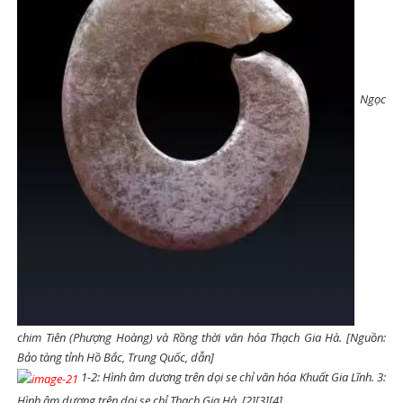
Ngọc
chim Tiên (Phượng Hoàng) và Rồng thời văn hóa Thạch Gia Hà. [Nguồn:
Bảo tàng tỉnh Hồ Bắc, Trung Quốc, dẫn]
1-2: Hình âm dương trên dọi se chỉ văn hóa Khuất Gia Lĩnh. 3:
Hình âm dương trên dọi se chỉ Thạch Gia Hà. [2][3][4]