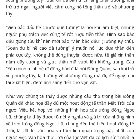
trừ trở ngại, người Việt cầm cung hộ tống thần trở về phương
tây.
“Viên bắc đẩu hề chước quế tương” là nói khi lâm biệt, những
người phụ trách việc cúng tế rót rượu tiễn thần. Hình sao bắc
đẩu giống tửu khí nên mới bảo “viên bắc đẩu” (Tưởng Ký chú).
“Soạn dư bí hề cao đà tường” ý muốn nói lúc đưa thần đến
phía cực tây, không thể dùng thuyền được nữa, tế giả xin thần
nắm dây cương và giục thần mã vượt lên không trung. Câu
“Yểu minh minh hề dĩ đông hành” là nói Đông Quân, sau khi trở
về phương tây, lại hướng về phương đông mà đi, để ngày mai
tái xuất hiện, đem ánh sáng đến cho vạn vật.
Như vậy chúng ta thấy được những câu thơ trong bài Đông
Quân đã khắc họa đầy đủ một hoạt động tế thần Mặt Trời của
người Việt, kết hợp với những hình họa của trống đồng Ngọc
Lũ, chúng ta thấy được rõ nét ý nghĩa và giá trị của những hình
vẽ trên trống đồng Ngọc Lũ, chúng đều thể hiện hoạt động tế
Trời, là cốt lõi văn hóa và tâm linh quan trọng bậc nhất của
người Việt. Văn hóa thờ Trời của tộc Việt đã có lịch sử ít nhất là