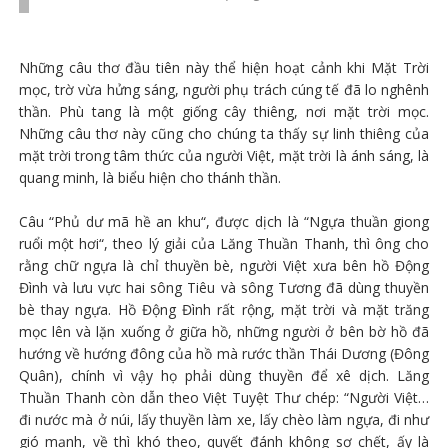
Những câu thơ đầu tiên này thể hiện hoạt cảnh khi Mặt Trời
mọc, trờ vừa hửng sáng, người phụ trách cúng tế đã lo nghênh
thần. Phù tang là một giống cây thiêng, nơi mặt trời mọc.
Những câu thơ này cũng cho chúng ta thấy sự linh thiêng của
mặt trời trong tâm thức của người Việt, mặt trời là ánh sáng, là
quang minh, là biểu hiện cho thánh thần.
Câu “Phủ dư mã hề an khu“, được dịch là “Ngựa thuần giong
ruổi một hơi“, theo lý giải của Lăng Thuần Thanh, thì ông cho
rằng chữ ngựa là chỉ thuyền bè, người Việt xưa bên hồ Động
Đình và lưu vực hai sông Tiêu và sông Tương đã dùng thuyền
bè thay ngựa. Hồ Động Đình rất rộng, mặt trời và mặt trăng
mọc lên và lặn xuống ở giữa hồ, những người ở bên bờ hồ đã
hướng về hướng đông của hồ mà rước thần Thái Dương (Đông
Quân), chính vì vậy họ phải dùng thuyền để xê dịch. Lăng
Thuần Thanh còn dẫn theo Việt Tuyệt Thư chép: “Người Việt…
đi nước mà ở núi, lấy thuyền làm xe, lấy chèo làm ngựa, đi như
gió mạnh, về thì khó theo, quyết đánh không sợ chết, ấy là