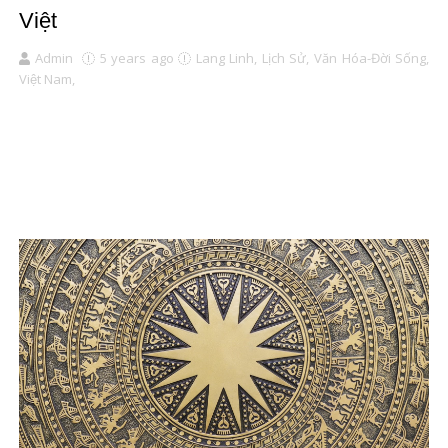
Việt
Admin
5 years ago
Lang Linh,
Lịch Sử,
Văn Hóa-Đời Sống,
Việt Nam,