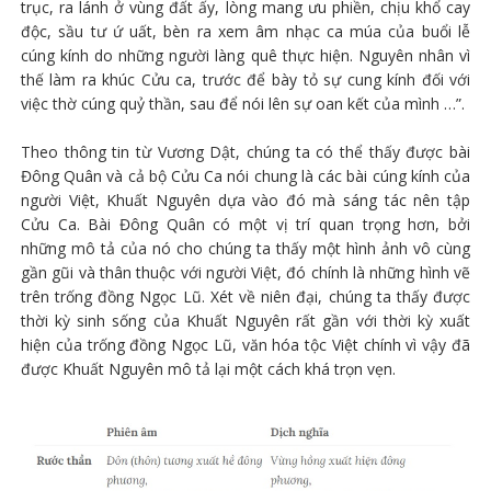
trục, ra lánh ở vùng đất ấy, lòng mang ưu phiền, chịu khổ cay
độc, sầu tư ứ uất, bèn ra xem âm nhạc ca múa của buổi lễ
cúng kính do những người làng quê thực hiện. Nguyên nhân vì
thế làm ra khúc Cửu ca, trước để bày tỏ sự cung kính đối với
việc thờ cúng quỷ thần, sau để nói lên sự oan kết của mình …”.
Theo thông tin từ Vương Dật, chúng ta có thể thấy được bài
Đông Quân và cả bộ Cửu Ca nói chung là các bài cúng kính của
người Việt, Khuất Nguyên dựa vào đó mà sáng tác nên tập
Cửu Ca. Bài Đông Quân có một vị trí quan trọng hơn, bởi
những mô tả của nó cho chúng ta thấy một hình ảnh vô cùng
gần gũi và thân thuộc với người Việt, đó chính là những hình vẽ
trên trống đồng Ngọc Lũ. Xét về niên đại, chúng ta thấy được
thời kỳ sinh sống của Khuất Nguyên rất gần với thời kỳ xuất
hiện của trống đồng Ngọc Lũ, văn hóa tộc Việt chính vì vậy đã
được Khuất Nguyên mô tả lại một cách khá trọn vẹn.