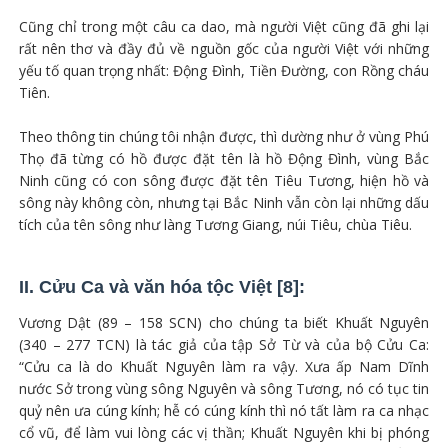
Cũng chỉ trong một câu ca dao, mà người Việt cũng đã ghi lại
rất nên thơ và đầy đủ về nguồn gốc của người Việt với những
yếu tố quan trọng nhất: Động Đình, Tiền Đường, con Rồng cháu
Tiên.
Theo thông tin chúng tôi nhận được, thì dường như ở vùng Phú
Thọ đã từng có hồ được đặt tên là hồ Động Đình, vùng Bắc
Ninh cũng có con sông được đặt tên Tiêu Tương, hiện hồ và
sông này không còn, nhưng tại Bắc Ninh vẫn còn lại những dấu
tích của tên sông như làng Tương Giang, núi Tiêu, chùa Tiêu.
II. Cửu Ca và văn hóa tộc Việt [8]:
Vương Dật (89 – 158 SCN) cho chúng ta biết Khuất Nguyên
(340 – 277 TCN) là tác giả của tập Sở Từ và của bộ Cửu Ca:
“Cửu ca là do Khuất Nguyên làm ra vậy. Xưa ấp Nam Dĩnh
nước Sở trong vùng sông Nguyên và sông Tương, nó có tục tin
quỷ nên ưa cúng kính; hễ có cúng kính thì nó tất làm ra ca nhạc
cổ vũ, để làm vui lòng các vị thần; Khuất Nguyên khi bị phóng