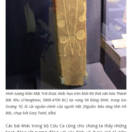
Hình tượng thần Mặt Trời được khắc họa trên khối đá thời văn hóa Thành
Bắc Khu (Chengbeixi, 5800-4700 BC) tại vùng hồ Động Đình, trung lưu
Dương Tử, là cội nguồn chính của người Việt. [Nguồn: Bảo tàng tỉnh Hồ
Bắc, chụp bởi Gary Todd, dẫn]
Các bài khác trong bộ Cửu Ca cũng cho chúng ta thấy những