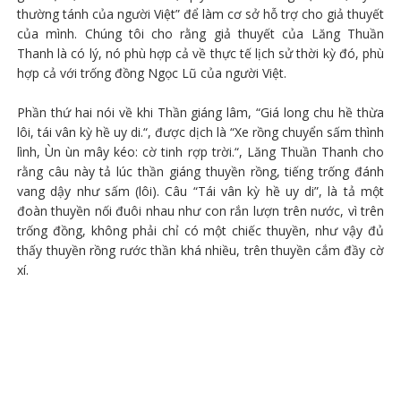
thường tánh của người Việt” để làm cơ sở hỗ trợ cho giả thuyết
của mình. Chúng tôi cho rằng giả thuyết của Lăng Thuần
Thanh là có lý, nó phù hợp cả về thực tế lịch sử thời kỳ đó, phù
hợp cả với trống đồng Ngọc Lũ của người Việt.
Phần thứ hai nói về khi Thần giáng lâm, “Giá long chu hề thừa
lôi, tái vân kỳ hề uy di.“, được dịch là “Xe rồng chuyển sấm thình
lình, Ùn ùn mây kéo: cờ tinh rợp trời.“, Lăng Thuần Thanh cho
rằng câu này tả lúc thần giáng thuyền rồng, tiếng trống đánh
vang dậy như sấm (lôi). Câu “Tái vân kỳ hề uy di”, là tả một
đoàn thuyền nối đuôi nhau như con rắn lượn trên nước, vì trên
trống đồng, không phải chỉ có một chiếc thuyền, như vậy đủ
thấy thuyền rồng rước thần khá nhiều, trên thuyền cắm đầy cờ
xí.