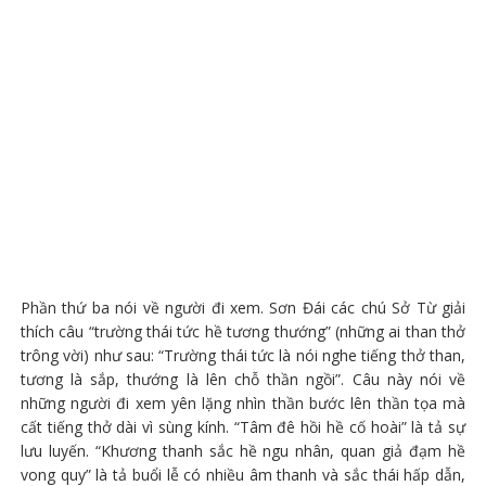
Phần thứ ba nói về người đi xem. Sơn Đái các chú Sở Từ giải
thích câu “trường thái tức hề tương thướng” (những ai than thở
trông vời) như sau: “Trường thái tức là nói nghe tiếng thở than,
tương là sắp, thướng là lên chỗ thần ngồi”. Câu này nói về
những người đi xem yên lặng nhìn thần bước lên thần tọa mà
cất tiếng thở dài vì sùng kính. “Tâm đê hồi hề cố hoài” là tả sự
lưu luyến. “Khương thanh sắc hề ngu nhân, quan giả đạm hề
vong quy” là tả buổi lễ có nhiều âm thanh và sắc thái hấp dẫn,