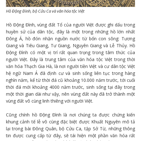
Hồ Động Đình, bộ Cửu Ca và văn hóa tộc Việt
Hồ Động Đình, vùng đất Tổ của người Việt được ghi dấu trong
huyền sử của dân tộc, đây là một trong những hồ lớn nhất
Đông Á, hồ đón nhận nguồn nước từ bốn con sông: Tương
Giang và Tiêu Giang, Tư Giang, Nguyên Giang và Lễ Thủy. Hồ
Động Đình có một vị trí rất quan trọng trong tâm thức của
người Việt. Đây là trung tâm của văn hóa tộc Việt trong thời
văn hóa Thạch Gia Hà, là nơi người tiền Việt và cư dân tộc Việt
hệ ngữ Nam Á đã định cư và sinh sống liên tục trong hàng
nghìn năm, kể từ thời đá cũ khoảng 10.000 năm trước, tới cuối
thời đá mới khoảng 4000 năm trước, sinh sống tại đây trong
một thời gian dài như vậy, nên vùng đất này đã trở thành một
vùng đất vô cùng linh thiêng với người Việt.
Cũng chính hồ Động Đình là nơi chúng ta được chứng kiến
khung cảnh tế lễ vô cùng đặc biệt được Khuất Nguyên mô tả
lại trong bài Đông Quân, bộ Cửu Ca, tập Sở Từ, những thông
tin được cung cấp từ đây, sẽ tái hiện một phần văn hóa rất