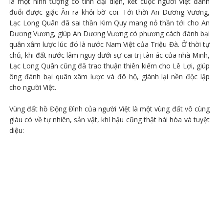
là một hình tượng có tình đại diện, kết cuộc người Việt đánh
đuổi được giặc Ân ra khỏi bờ cõi. Tới thời An Dương Vương,
Lạc Long Quân đã sai thần Kim Quy mang nỏ thần tới cho An
Dương Vương, giúp An Dương Vương có phương cách đánh bại
quân xâm lược lúc đó là nước Nam Việt của Triệu Đà. Ở thời tự
chủ, khi đất nước lâm nguy dưới sự cai trị tàn ác của nhà Minh,
Lạc Long Quân cũng đã trao thuận thiên kiếm cho Lê Lợi, giúp
ông đánh bại quân xâm lược và đô hộ, giành lại nền độc lập
cho người Việt.
Vùng đất hồ Động Đình của người Việt là một vùng đất vô cùng
giàu có về tự nhiên, sản vật, khí hậu cũng thật hài hòa và tuyệt
diệu: