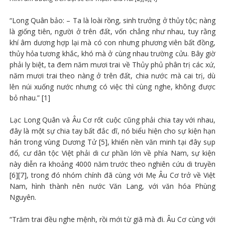
“Long Quân bảo: – Ta là loài rồng, sinh trưởng ở thủy tộc; nàng
là giống tiên, người ở trên đất, vốn chẳng như nhau, tuy rằng
khí âm dương hợp lại mà có con nhưng phương viên bất đồng,
thủy hỏa tương khắc, khó mà ở cùng nhau trường cửu. Bây giờ
phải ly biệt, ta đem năm mươi trai về Thủy phủ phân trị các xứ,
năm mươi trai theo nàng ở trên đất, chia nước mà cai trị, dù
lên núi xuống nước nhưng có việc thì cùng nghe, không được
bỏ nhau.” [1]
Lạc Long Quân và Âu Cơ rốt cuộc cũng phải chia tay với nhau,
đây là một sự chia tay bất đắc dĩ, nó biểu hiện cho sự kiện hạn
hán trong vùng Dương Tử [5], khiến nền văn minh tại đây sụp
đổ, cư dân tộc Việt phải di cư phần lớn về phía Nam, sự kiện
này diễn ra khoảng 4000 năm trước theo nghiên cứu di truyền
[6][7], trong đó nhóm chính đã cùng với Mẹ Âu Cơ trở về Việt
Nam, hình thành nên nước Văn Lang, với văn hóa Phùng
Nguyên.
“Trăm trai đều nghe mệnh, rồi mới từ giã mà đi. Âu Cơ cùng với