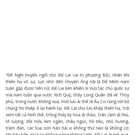
“Đế Nghi truyền ngôi cho Đế Lai cai trị phương Bắc; nhân khi
thiên hạ vô sự, sực nhớ đến chuyện ông nội là Đế Minh nam
tuần gặp được tiên nữ, Đế Lai bèn khiến Xi Vưu tác chủ quốc sự
mà nam tuần qua nước Xích Quỷ, thấy Long Quân đã về Thủy
phủ, trong nước không vua, mới lưu ái thê là Âu Cơ cùng với bộ
chúng thị thiếp ở lại hành tại. Đế Lai chu lưu khắp thiên hạ, trải
xem tất cả hình thể, trông thấy kỳ hoa dị thảo, trân cầm dị thú,
tê tượng, đồi mồi, kim ngân, châu ngọc, hồ tiêu, nhũ hương,
trầm đàn, các loại sơn hào hải vị không thứ nào là không có;
khí hậu bốn mùa lại không nóng không lạnh, Đế Lai ái mộ quá,