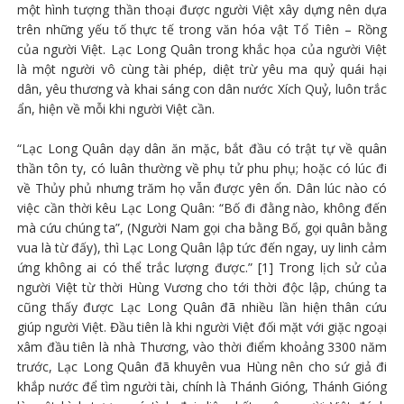
một hình tượng thần thoại được người Việt xây dựng nên dựa
trên những yếu tố thực tế trong văn hóa vật Tổ Tiên – Rồng
của người Việt. Lạc Long Quân trong khắc họa của người Việt
là một người vô cùng tài phép, diệt trừ yêu ma quỷ quái hại
dân, yêu thương và khai sáng con dân nước Xích Quỷ, luôn trắc
ẩn, hiện về mỗi khi người Việt cần.
“Lạc Long Quân dạy dân ăn mặc, bắt đầu có trật tự về quân
thần tôn ty, có luân thường về phụ tử phu phụ; hoặc có lúc đi
về Thủy phủ nhưng trăm họ vẫn được yên ổn. Dân lúc nào có
việc cần thời kêu Lạc Long Quân: “Bố đi đằng nào, không đến
mà cứu chúng ta”, (Người Nam gọi cha bằng Bố, gọi quân bằng
vua là từ đấy), thì Lạc Long Quân lập tức đến ngay, uy linh cảm
ứng không ai có thể trắc lượng được.” [1] Trong lịch sử của
người Việt từ thời Hùng Vương cho tới thời độc lập, chúng ta
cũng thấy được Lạc Long Quân đã nhiều lần hiện thân cứu
giúp người Việt. Đầu tiên là khi người Việt đối mặt với giặc ngoại
xâm đầu tiên là nhà Thương, vào thời điểm khoảng 3300 năm
trước, Lạc Long Quân đã khuyên vua Hùng nên cho sứ giả đi
khắp nước để tìm người tài, chính là Thánh Gióng, Thánh Gióng