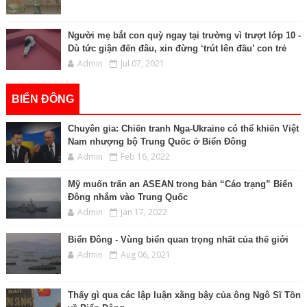
Người mẹ bắt con quỳ ngay tại trường vì trượt lớp 10 -
Dù tức giận đến đâu, xin đừng ‘trút lên đầu’ con trẻ
Admin
Jul 07, 2021
BIỂN ĐÔNG
Chuyên gia: Chiến tranh Nga-Ukraine có thể khiến Việt
Nam nhượng bộ Trung Quốc ở Biển Đông
Admin
Feb 16, 2022
Mỹ muốn trấn an ASEAN trong bản “Cáo trạng” Biển
Đông nhắm vào Trung Quốc
Admin
Jan 17, 2022
Biển Đông - Vùng biển quan trọng nhất của thế giới
Admin
Aug 06, 2021
Thấy gì qua các lập luận xằng bậy của ông Ngô Sĩ Tồn