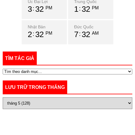
Úc Đại Lợi
Trung Quốc
3
32
1
32
PM
PM
Nhật Bản
Đức Quốc
2
32
7
32
PM
AM
TÌM TÁC GIẢ
LƯU TRỮ TRONG THÁNG