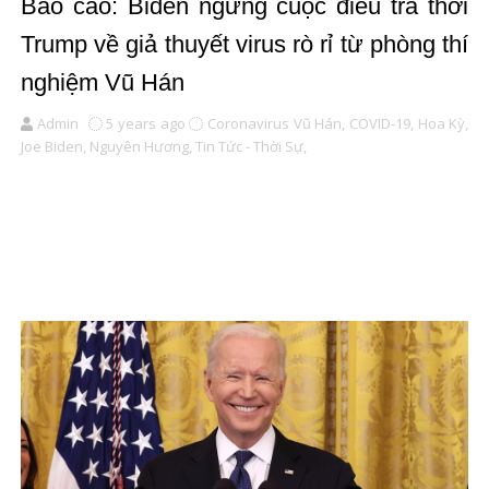
Báo cáo: Biden ngừng cuộc điều tra thời
Trump về giả thuyết virus rò rỉ từ phòng thí
nghiệm Vũ Hán
Admin
5 years ago
Coronavirus Vũ Hán,
COVID-19,
Hoa Kỳ,
Joe Biden,
Nguyên Hương,
Tin Tức - Thời Sự,