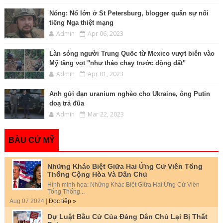
Nóng: Nổ lớn ở St Petersburg, blogger quân sự nổi
tiếng Nga thiệt mạng
Admin
Apr 06, 2023
Làn sóng người Trung Quốc từ Mexico vượt biên vào
Mỹ tăng vọt "như tháo chạy trước động đất"
Admin
Apr 01, 2023
Anh gửi đạn uranium nghèo cho Ukraine, ông Putin
doạ trả đũa
Admin
Mar 22, 2023
BẦU CỬ MỸ
Những Khác Biệt Giữa Hai Ứng Cử Viên Tổng
Thống Cộng Hòa Và Dân Chủ
Hình minh họa: Những Khác Biệt Giữa Hai Ứng Cử Viên
Tổng Thống...
Aug 07 2024 |
Đọc tiếp »
Dự Luật Bầu Cử Của Đảng Dân Chủ Lại Bị Thất