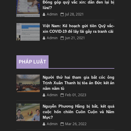
Đóng góp quỹ vắc xin: dân đen lại bị
lừa!?
Admin
Jul 28, 2021
Việt Nam: Kế hoạch gửi tiền Quỹ vắc-
xin COVID-19 để lấy lãi gây ra tranh cãi
Admin
Jun 21, 2021
PHÁP LUẬT
Người thứ hai tham gia bắt cóc ông
Trịnh Xuân Thanh bị tòa án Đức kết án
năm năm tù
Admin
Feb 01, 2023
Nguyễn Phương Hằng bị bắt, kết quả
cuộc hổn chiến Cuồn Cuộn và Năm
Mực?
Admin
Mar 26, 2022