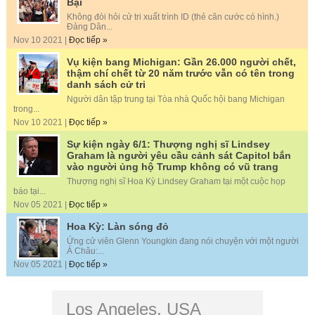
Bại
Không đòi hỏi cử tri xuất trình ID (thẻ căn cước có hình.)
Đảng Dân...
Nov 10 2021 |
Đọc tiếp »
Vụ kiện bang Michigan: Gần 26.000 người chết,
thậm chí chết từ 20 năm trước vẫn có tên trong
danh sách cử tri
Người dân tập trung tại Tòa nhà Quốc hội bang Michigan
trong...
Nov 10 2021 |
Đọc tiếp »
Sự kiện ngày 6/1: Thượng nghị sĩ Lindsey
Graham là người yêu cầu cảnh sát Capitol bắn
vào người ủng hộ Trump không có vũ trang
Thượng nghị sĩ Hoa Kỳ Lindsey Graham tại một cuộc họp
báo tại...
Nov 05 2021 |
Đọc tiếp »
Hoa Kỳ: Làn sóng đỏ
Ứng cử viên Glenn Youngkin đang nói chuyện với một người
Á Châu:...
Nov 05 2021 |
Đọc tiếp »
Los Angeles, USA