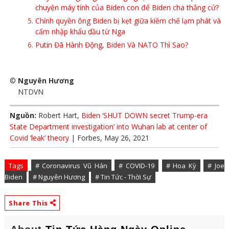
chuyện máy tính của Biden con để Biden cha thắng cử?
Chính quyền ông Biden bị kẹt giữa kiềm chế lạm phát và
cấm nhập khẩu dầu từ Nga
Putin Đã Hành Động, Biden Và NATO Thì Sao?
©
Nguyên Hương
NTDVN
Nguồn:
Robert Hart,
Biden ‘SHUT DOWN secret Trump-era
State Department investigation’ into Wuhan lab at center of
Covid ‘leak’ theory
| Forbes, May 26, 2021
Tags
# Coronavirus Vũ Hán
# COVID-19
# Hoa Kỳ
# Joe
Biden
# Nguyên Hương
# Tin Tức - Thời Sự
Share This