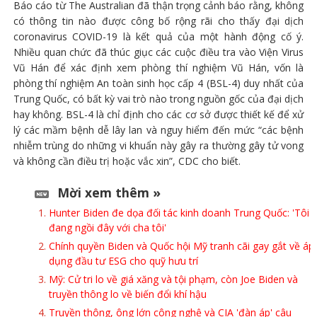
Báo cáo từ The Australian đã thận trọng cảnh báo rằng, không
có thông tin nào được công bố rộng rãi cho thấy đại dịch
coronavirus COVID-19 là kết quả của một hành động cố ý.
Nhiều quan chức đã thúc giục các cuộc điều tra vào Viện Virus
Vũ Hán để xác định xem phòng thí nghiệm Vũ Hán, vốn là
phòng thí nghiệm An toàn sinh học cấp 4 (BSL-4) duy nhất của
Trung Quốc, có bất kỳ vai trò nào trong nguồn gốc của đại dịch
hay không. BSL-4 là chỉ định cho các cơ sở được thiết kế để xử
lý các mầm bệnh dễ lây lan và nguy hiểm đến mức “các bệnh
nhiễm trùng do những vi khuẩn này gây ra thường gây tử vong
và không cần điều trị hoặc vắc xin”, CDC cho biết.
Mời xem thêm »
Hunter Biden đe dọa đối tác kinh doanh Trung Quốc: 'Tôi
đang ngồi đây với cha tôi'
Chính quyền Biden và Quốc hội Mỹ tranh cãi gay gắt về áp
dụng đầu tư ESG cho quỹ hưu trí
Mỹ: Cử tri lo về giá xăng và tội phạm, còn Joe Biden và
truyền thông lo về biến đổi khí hậu
Truyền thông, ông lớn công nghệ và CIA 'đàn áp' câu