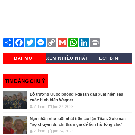
S
F
T
M
C
G
W
L
P
h
a
w
e
o
m
h
i
r
a
c
i
s
p
a
a
n
i
r
e
t
s
y
i
t
k
n
BÀI MỚI
XEM NHIỀU NHẤT
LỜI BÌNH
e
b
t
e
L
l
s
e
t
o
e
n
i
A
d
o
r
g
n
p
I
k
e
k
p
n
r
TIN ĐÁNG CHÚ Ý
Bộ trưởng Quốc phòng Nga lần đầu xuất hiện sau
cuộc binh biến Wagner
Admin
Jun 27, 2023
Nạn nhân nhỏ tuổi nhất trên tàu lặn Titan: Suleman
“sợ chuyến đi, chỉ tham gia để làm hài lòng cha”
Admin
Jun 24, 2023