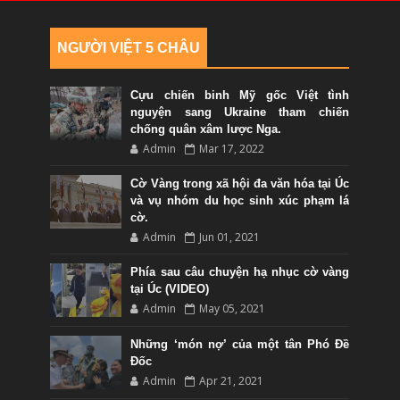
NGƯỜI VIỆT 5 CHÂU
Cựu chiến binh Mỹ gốc Việt tình
nguyện sang Ukraine tham chiến
chống quân xâm lược Nga.
Admin
Mar 17, 2022
Cờ Vàng trong xã hội đa văn hóa tại Úc
và vụ nhóm du học sinh xúc phạm lá
cờ.
Admin
Jun 01, 2021
Phía sau câu chuyện hạ nhục cờ vàng
tại Úc (VIDEO)
Admin
May 05, 2021
Những ‘món nợ’ của một tân Phó Đề
Đốc
Admin
Apr 21, 2021