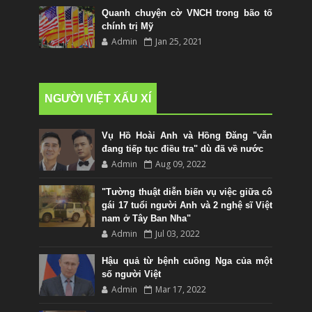
Quanh chuyện cờ VNCH trong bão tố
chính trị Mỹ
Admin
Jan 25, 2021
NGƯỜI VIỆT XẤU XÍ
Vụ Hồ Hoài Anh và Hồng Đăng "vẫn
đang tiếp tục điều tra" dù đã về nước
Admin
Aug 09, 2022
"Tường thuật diễn biến vụ việc giữa cô
gái 17 tuổi người Anh và 2 nghệ sĩ Việt
nam ở Tây Ban Nha"
Admin
Jul 03, 2022
Hậu quả từ bệnh cuồng Nga của một
số người Việt
Admin
Mar 17, 2022