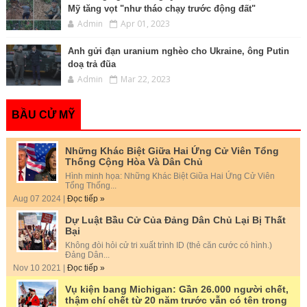
Mỹ tăng vọt "như tháo chạy trước động đất"
Admin
Apr 01, 2023
Anh gửi đạn uranium nghèo cho Ukraine, ông Putin
doạ trả đũa
Admin
Mar 22, 2023
BẦU CỬ MỸ
Những Khác Biệt Giữa Hai Ứng Cử Viên Tổng
Thống Cộng Hòa Và Dân Chủ
Hình minh họa: Những Khác Biệt Giữa Hai Ứng Cử Viên
Tổng Thống...
Aug 07 2024 |
Đọc tiếp »
Dự Luật Bầu Cử Của Đảng Dân Chủ Lại Bị Thất
Bại
Không đòi hỏi cử tri xuất trình ID (thẻ căn cước có hình.)
Đảng Dân...
Nov 10 2021 |
Đọc tiếp »
Vụ kiện bang Michigan: Gần 26.000 người chết,
thậm chí chết từ 20 năm trước vẫn có tên trong