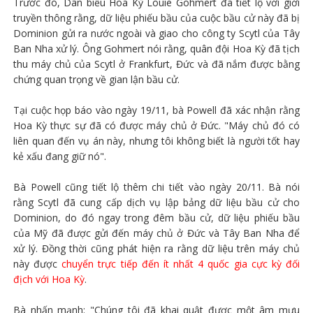
Trước đó, Dân biểu Hoa Kỳ Louie Gohmert đã tiết lộ với giới
truyền thông rằng, dữ liệu phiếu bầu của cuộc bầu cử này đã bị
Dominion gửi ra nước ngoài và giao cho công ty Scytl của Tây
Ban Nha xử lý. Ông Gohmert nói rằng, quân đội Hoa Kỳ đã tịch
thu máy chủ của Scytl ở Frankfurt, Đức và đã nắm được bằng
chứng quan trọng về gian lận bầu cử.
Tại cuộc họp báo vào ngày 19/11, bà Powell đã xác nhận rằng
Hoa Kỳ thực sự đã có được máy chủ ở Đức. "Máy chủ đó có
liên quan đến vụ án này, nhưng tôi không biết là người tốt hay
kẻ xấu đang giữ nó".
Bà Powell cũng tiết lộ thêm chi tiết vào ngày 20/11. Bà nói
rằng Scytl đã cung cấp dịch vụ lập bảng dữ liệu bầu cử cho
Dominion, do đó ngay trong đêm bầu cử, dữ liệu phiếu bầu
của Mỹ đã được gửi đến máy chủ ở Đức và Tây Ban Nha để
xử lý. Đồng thời cũng phát hiện ra rằng dữ liệu trên máy chủ
này được
chuyển trực tiếp đến ít nhất 4 quốc gia cực kỳ đối
địch với Hoa Kỳ
.
Bà nhấn mạnh: "Chúng tôi đã khai quật được một âm mưu