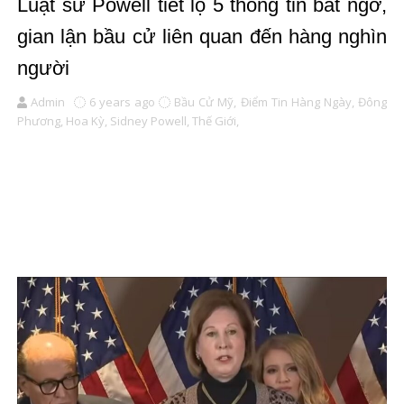
Luật sư Powell tiết lộ 5 thông tin bất ngờ,
gian lận bầu cử liên quan đến hàng nghìn
người
Admin
6 years ago
Bầu Cử Mỹ,
Điểm Tin Hàng Ngày,
Đông
Phương,
Hoa Kỳ,
Sidney Powell,
Thế Giới,