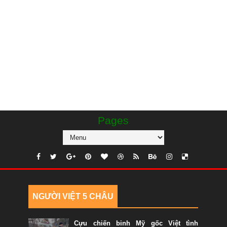
Pages
NGƯỜI VIỆT 5 CHÂU
Cựu chiến binh Mỹ gốc Việt tình