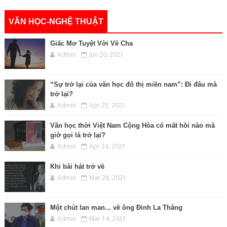
VĂN HỌC-NGHỆ THUẬT
Giấc Mơ Tuyệt Vời Về Cha
Admin
Jun 20, 2021
“Sự trở lại của văn học đô thị miền nam”: Đi đâu mà
trở lại?
Admin
Apr 25, 2021
Văn học thời Việt Nam Cộng Hòa có mất hồi nào mà
giờ gọi là trở lại?
Admin
Apr 24, 2021
Khi bài hát trở về
Admin
Mar 28, 2021
Một chút lan man... về ông Đinh La Thăng
Admin
Mar 14, 2021