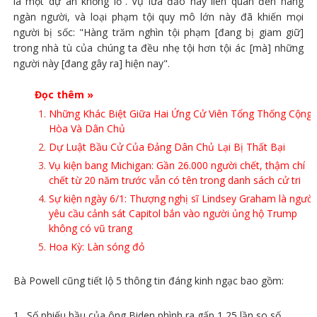
là một dự án khổng lồ”. Vụ lừa đảo này liên quan đến hàng
ngàn người, và loại phạm tội quy mô lớn này đã khiến mọi
người bị sốc: "Hàng trăm nghìn tội phạm [đang bị giam giữ]
trong nhà tù của chúng ta đều nhẹ tội hơn tội ác [mà] những
người này [đang gây ra] hiện nay".
Đọc thêm »
Những Khác Biệt Giữa Hai Ứng Cử Viên Tổng Thống Cộng
Hòa Và Dân Chủ
Dự Luật Bầu Cử Của Đảng Dân Chủ Lại Bị Thất Bại
Vụ kiện bang Michigan: Gần 26.000 người chết, thậm chí
chết từ 20 năm trước vẫn có tên trong danh sách cử tri
Sự kiện ngày 6/1: Thượng nghị sĩ Lindsey Graham là người
yêu cầu cảnh sát Capitol bắn vào người ủng hộ Trump
không có vũ trang
Hoa Kỳ: Làn sóng đỏ
Bà Powell cũng tiết lộ 5 thông tin đáng kinh ngạc bao gồm:
Số phiếu bầu của ông Biden phình ra gấp 1,25 lần so số