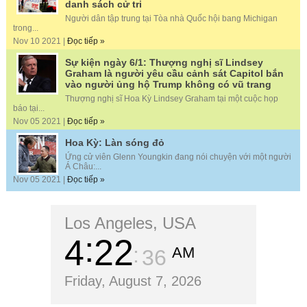
danh sách cử tri
Người dân tập trung tại Tòa nhà Quốc hội bang Michigan
trong...
Nov 10 2021 |
Đọc tiếp »
Sự kiện ngày 6/1: Thượng nghị sĩ Lindsey
Graham là người yêu cầu cảnh sát Capitol bắn
vào người ủng hộ Trump không có vũ trang
Thượng nghị sĩ Hoa Kỳ Lindsey Graham tại một cuộc họp
báo tại...
Nov 05 2021 |
Đọc tiếp »
Hoa Kỳ: Làn sóng đỏ
Ứng cử viên Glenn Youngkin đang nói chuyện với một người
Á Châu:...
Nov 05 2021 |
Đọc tiếp »
Los Angeles, USA
4
22
AM
38
Friday, August 7, 2026