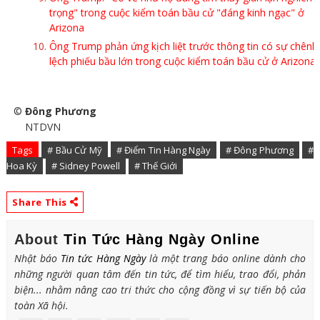
trọng" trong cuộc kiểm toán bầu cử "đáng kinh ngạc" ở
Arizona
Ông Trump phản ứng kịch liệt trước thông tin có sự chênh
lệch phiếu bầu lớn trong cuộc kiểm toán bầu cử ở Arizona
©
Đông Phương
NTDVN
Tags
# Bầu Cử Mỹ
# Điểm Tin Hàng Ngày
# Đông Phương
#
Hoa Kỳ
# Sidney Powell
# Thế Giới
Share This
About
Tin Tức Hàng Ngày Online
Nhật báo
Tin tức Hàng Ngày
là một trang báo online dành cho
những người quan tâm đến tin tức, để tìm hiểu, trao đổi, phản
biện... nhằm nâng cao tri thức cho cộng đồng vì sự tiến bộ của
toàn Xã hội.