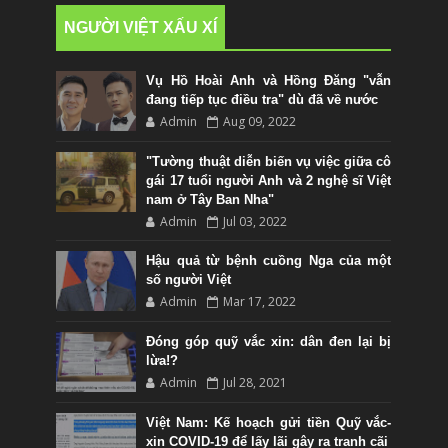
NGƯỜI VIỆT XẤU XÍ
Vụ Hồ Hoài Anh và Hồng Đăng "vẫn
đang tiếp tục điều tra" dù đã về nước
Admin
Aug 09, 2022
"Tường thuật diễn biến vụ việc giữa cô
gái 17 tuổi người Anh và 2 nghệ sĩ Việt
nam ở Tây Ban Nha"
Admin
Jul 03, 2022
Hậu quả từ bệnh cuồng Nga của một
số người Việt
Admin
Mar 17, 2022
Đóng góp quỹ vắc xin: dân đen lại bị
lừa!?
Admin
Jul 28, 2021
Việt Nam: Kế hoạch gửi tiền Quỹ vắc-
xin COVID-19 để lấy lãi gây ra tranh cãi