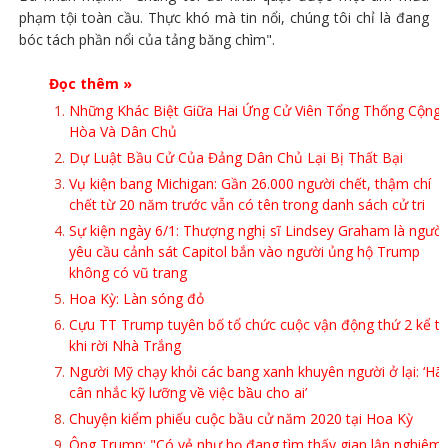
phạm tội toàn cầu. Thực khó mà tin nổi, chúng tôi chỉ là đang
bóc tách phần nổi của tảng băng chìm".
Đọc thêm »
Những Khác Biệt Giữa Hai Ứng Cử Viên Tổng Thống Cộng
Hòa Và Dân Chủ
Dự Luật Bầu Cử Của Đảng Dân Chủ Lại Bị Thất Bại
Vụ kiện bang Michigan: Gần 26.000 người chết, thậm chí
chết từ 20 năm trước vẫn có tên trong danh sách cử tri
Sự kiện ngày 6/1: Thượng nghị sĩ Lindsey Graham là người
yêu cầu cảnh sát Capitol bắn vào người ủng hộ Trump
không có vũ trang
Hoa Kỳ: Làn sóng đỏ
Cựu TT Trump tuyên bố tổ chức cuộc vận động thứ 2 kể t
khi rời Nhà Trắng
Người Mỹ chạy khỏi các bang xanh khuyên người ở lại: ‘Hã
cân nhắc kỹ lưỡng về việc bầu cho ai’
Chuyện kiểm phiếu cuộc bầu cử năm 2020 tại Hoa Kỳ
Ông Trump: "Có vẻ như họ đang tìm thấy gian lận nghiêm