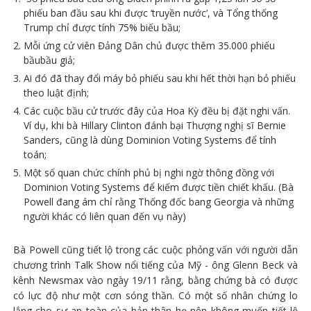
phiếu ban đầu sau khi được ‘truyền nước’, và Tổng thống
Trump chỉ được tính 75% biếu bầu;
Mỗi ứng cử viên Đảng Dân chủ được thêm 35.000 phiếu
bầubầu giả;
Ai đó đã thay đổi máy bỏ phiếu sau khi hết thời hạn bỏ phiếu
theo luật định;
Các cuộc bầu cử trước đây của Hoa Kỳ đều bị đặt nghi vấn.
Ví dụ, khi bà Hillary Clinton đánh bại Thượng nghị sĩ Bernie
Sanders, cũng là dùng Dominion Voting Systems để tính
toán;
Một số quan chức chính phủ bị nghi ngờ thông đồng với
Dominion Voting Systems để kiếm được tiền chiết khấu. (Bà
Powell đang ám chỉ rằng Thống đốc bang Georgia và những
người khác có liên quan đến vụ này)
Bà Powell cũng tiết lộ trong các cuộc phỏng vấn với người dẫn
chương trình Talk Show nổi tiếng của Mỹ - ông Glenn Beck và
kênh Newsmax vào ngày 19/11 rằng, bằng chứng bà có được
có lực độ như một cơn sóng thần. Có một số nhân chứng lo
lắng cho sự an toàn của bản thân họ nên không muốn tiết lộ