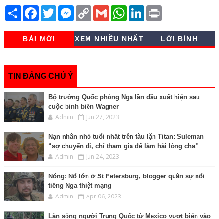
S
F
T
M
C
G
W
L
P
h
a
w
e
o
m
h
i
r
a
c
i
s
p
a
a
n
i
r
e
t
s
y
i
t
k
n
BÀI MỚI
XEM NHIỀU NHẤT
LỜI BÌNH
e
b
t
e
L
l
s
e
t
o
e
n
i
A
d
o
r
g
n
p
I
k
e
k
p
n
r
TIN ĐÁNG CHÚ Ý
Bộ trưởng Quốc phòng Nga lần đầu xuất hiện sau
cuộc binh biến Wagner
Admin
Jun 27, 2023
Nạn nhân nhỏ tuổi nhất trên tàu lặn Titan: Suleman
“sợ chuyến đi, chỉ tham gia để làm hài lòng cha”
Admin
Jun 24, 2023
Nóng: Nổ lớn ở St Petersburg, blogger quân sự nổi
tiếng Nga thiệt mạng
Admin
Apr 06, 2023
Làn sóng người Trung Quốc từ Mexico vượt biên vào