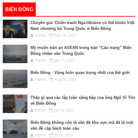
BIỂN ĐÔNG
Chuyên gia: Chiến tranh Nga-Ukraine có thể khiến Việt
Nam nhượng bộ Trung Quốc ở Biển Đông
Admin
Feb 16, 2022
Mỹ muốn trấn an ASEAN trong bản “Cáo trạng” Biển
Đông nhắm vào Trung Quốc
Admin
Jan 17, 2022
Biển Đông - Vùng biển quan trọng nhất của thế giới
Admin
Aug 06, 2021
Thấy gì qua các lập luận xằng bậy của ông Ngô Sĩ Tồn
về Biển Đông
Admin
Jul 16, 2021
Biển Đông không còn là vấn đề khu vực mà đã là một
vấn đề cấp bách toàn cầu
Admin
Jul 07, 2021