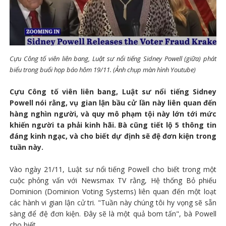
Cựu Công tố viên liên bang, Luật sư nổi tiếng Sidney Powell (giữa) phát
biểu trong buổi họp báo hôm 19/11. (Ảnh chụp màn hình Youtube)
Cựu Công tố viên liên bang, Luật sư nổi tiếng Sidney
Powell nói rằng, vụ gian lận bầu cử lần này liên quan đến
hàng nghìn người, và quy mô phạm tội này lớn tới mức
khiến người ta phải kinh hãi. Bà cũng tiết lộ 5 thông tin
đáng kinh ngạc, và cho biết dự định sẽ đệ đơn kiện trong
tuần này.
Vào ngày 21/11, Luật sư nổi tiếng Powell cho biết trong một
cuộc phỏng vấn với Newsmax TV rằng, Hệ thống Bỏ phiếu
Dominion (Dominion Voting Systems) liên quan đến một loạt
các hành vi gian lận cử tri. "Tuần này chúng tôi hy vọng sẽ sẵn
sàng để đệ đơn kiện. Đây sẽ là một quả bom tấn", bà Powell
cho biết.