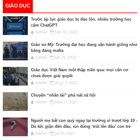
GIÁO DỤC
Trước áp lực giáo dục bị đảo lộn, nhiều trường học
cấm ChatGPT
Admin
Feb 07, 2023
Giáo sư Mỹ: Trường đại học đang vận hành giống như
băng đảng mafia
Admin
Jan 25, 2023
Giáo dục Việt Nam một thập niên qua: mọi căn cơ
chưa được giải quyết
Admin
Aug 11, 2022
Chuyện “nhân tài” phá nát xã hội
Admin
Nov 11, 2021
Người mẹ bắt con quỳ ngay tại trường vì trượt lớp 10 -
Dù tức giận đến đâu, xin đừng ‘trút lên đầu’ con trẻ
Admin
Jul 07, 2021