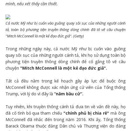
mình, nếu xét thấy cần thiết.
Cả nước Mỹ như bị cuốn vào guồng quay sôi sục của những người cánh
tả, toàn bộ phương tiện truyền thông dòng chính đã tô vẽ câu chuyện
"Mitch McConnell là một kẻ đạo đức giả". (Getty)
Trong những ngày này, cả nước Mỹ như bị cuốn vào guồng
quay sôi sục của những người cánh tả, khi họ sử dụng toàn bộ
phương tiện truyền thông dòng chính để cố gắng tô vẽ câu
chuyện
"Mitch McConnell là một kẻ đạo đức giả".
Tất cả đều nằm trong kế hoạch gây áp lực để buộc ông
McConnell không được xác nhận ứng cử viên của Tổng thống
Trump, với lý do vì đây là
“năm bầu cử”.
Tuy nhiên, khi truyền thông cánh tả đưa tin về vấn đề này, họ
đã cố tình bỏ qua tham chiếu
"chính phủ bị chia rẽ"
mà ông
McConnell đã nhắc đến trong năm 2016. Khi ấy, Tổng thống
Barack Obama thuộc đảng Dân chủ và Thượng viện do đảng