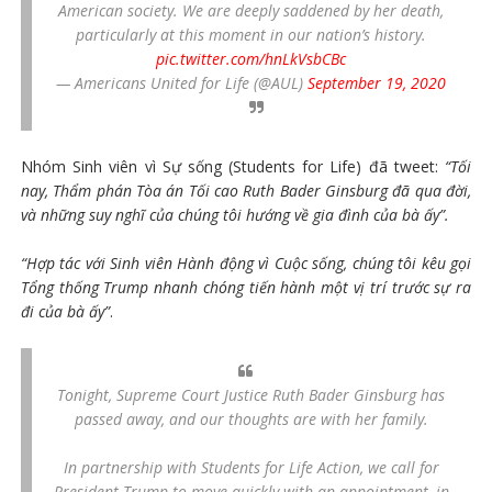
American society. We are deeply saddened by her death,
particularly at this moment in our nation’s history.
pic.twitter.com/hnLkVsbCBc
— Americans United for Life (@AUL)
September 19, 2020
Nhóm Sinh viên vì Sự sống (Students for Life) đã tweet:
“Tối
nay, Thẩm phán Tòa án Tối cao Ruth Bader Ginsburg đã qua đời,
và những suy nghĩ của chúng tôi hướng về gia đình của bà ấy”.
“Hợp tác với Sinh viên Hành động vì Cuộc sống, chúng tôi kêu gọi
Tổng thống Trump nhanh chóng tiến hành một vị trí trước sự ra
đi của bà ấy”
.
Tonight, Supreme Court Justice Ruth Bader Ginsburg has
passed away, and our thoughts are with her family.
In partnership with Students for Life Action, we call for
President Trump to move quickly with an appointment, in