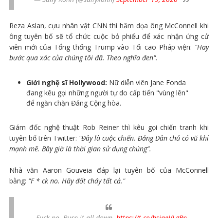
Reza Aslan, cựu nhân vật CNN thì hăm dọa ông McConnell khi
ông tuyên bố sẽ tổ chức cuộc bỏ phiếu để xác nhận ứng cử
viên mới của Tổng thống Trump vào Tối cao Pháp viện:
"Hãy
bước qua xác của chúng tôi đã. Theo nghĩa đen".
Giới nghệ sĩ Hollywood:
Nữ diễn viên Jane Fonda
đang kêu gọi những người tự do cấp tiến "vùng lên"
để ngăn chặn Đảng Cộng hòa.
Giám đốc nghệ thuật Rob Reiner thì kêu gọi chiến tranh khi
tuyên bố trên Twitter:
"Đây là cuộc chiến. Đảng Dân chủ có vũ khí
mạnh mẽ. Bây giờ là thời gian sử dụng chúng”.
Nhà văn Aaron Gouveia đáp lại tuyên bố của McConnell
bằng:
"F * ck no. Hãy đốt cháy tất cả."
Fuck no. Burn it all down.
https://t.co/hsjqeVLgBn