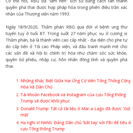
Có thể nói, RBG đã “làm nên” lịch sử bằng cách tán thành
quyền phá thai được hợp pháp hóa trong phiên điều trần xác
nhận của Thượng viện năm 1993.
Ngày 18/9/2020, Thẩm phán RBG qua đời vì bệnh ung thư
tuyến tụy ở tuổi 87. Trong suốt 27 năm phục vụ ở cương vị
Thẩm phán, bà là thành viên cao cấp nhất - đại diện cho phe tự
do cấp tiến ở Tối cao Pháp viện, và đấu tranh mạnh mẽ cho
các vấn đề xã hội bị chính trị hóa như chăm sóc sức khỏe,
quyền bỏ phiếu, nhập cư, hôn nhân đồng tính và quyền phá
thai.
Những Khác Biệt Giữa Hai Ứng Cử Viên Tổng Thống Cộng
Hòa Và Dân Chủ
Tài khoản Facebook và Instagram của cựu Tổng thống
Trump sẽ được khôi phục
Donald Trump: Tất cả tài liệu ở Mar-a-Lago đã được 'Giải
mật'
Hạ nghị sĩ Nehls: Đảng Dân chủ 'bắt tay' với FBI để tiêu di
cựu Tổng thống Trump