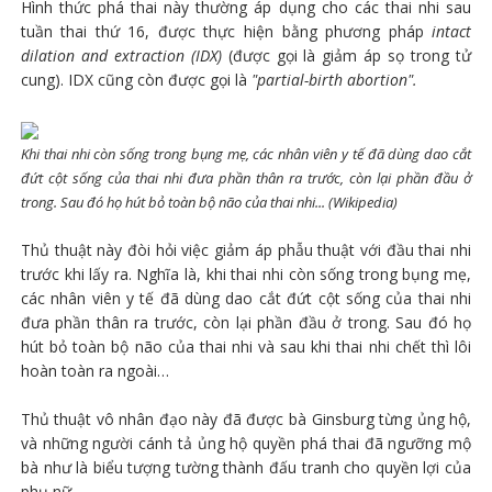
Hình thức phá thai này thường áp dụng cho các thai nhi sau
tuần thai thứ 16, được thực hiện bằng phương pháp
intact
dilation and extraction (IDX)
(được gọi là giảm áp sọ trong tử
cung). IDX cũng còn được gọi là
"partial-birth abortion".
Khi thai nhi còn sống trong bụng mẹ, các nhân viên y tế đã dùng dao cắt
đứt cột sống của thai nhi đưa phần thân ra trước, còn lại phần đầu ở
trong. Sau đó họ hút bỏ toàn bộ não của thai nhi... (Wikipedia)
Thủ thuật này đòi hỏi việc giảm áp phẫu thuật với đầu thai nhi
trước khi lấy ra. Nghĩa là, khi thai nhi còn sống trong bụng mẹ,
các nhân viên y tế đã dùng dao cắt đứt cột sống của thai nhi
đưa phần thân ra trước, còn lại phần đầu ở trong. Sau đó họ
hút bỏ toàn bộ não của thai nhi và sau khi thai nhi chết thì lôi
hoàn toàn ra ngoài…
Thủ thuật vô nhân đạo này đã được bà Ginsburg từng ủng hộ,
và những người cánh tả ủng hộ quyền phá thai đã ngưỡng mộ
bà như là biểu tượng tường thành đấu tranh cho quyền lợi của
phụ nữ.