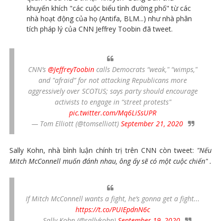
khuyến khích "các cuộc biểu tình đường phố" từ các
nhà hoạt động của họ (Antifa, BLM...) như nhà phân
tích pháp lý của CNN Jeffrey Toobin đã tweet.
CNN’s
@JeffreyToobin
calls Democrats “weak," “wimps,"
and "afraid” for not attacking Republicans more
aggressively over SCOTUS; says party should encourage
activists to engage in “street protests"
pic.twitter.com/Mq6LiSsUPR
— Tom Elliott (@tomselliott)
September 21, 2020
Sally Kohn, nhà bình luận chính trị trên CNN còn tweet:
"Nếu
Mitch McConnell muốn đánh nhau, ông ấy sẽ có một cuộc chiến" .
If Mitch McConnell wants a fight, he’s gonna get a fight...
https://t.co/PUIEpdnN6c
— Sally Kohn (@sallykohn)
September 19, 2020