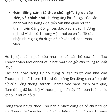
Đám đông cánh tả theo chủ nghĩa tự do cấp
tiến, vô chính phủ
- hưởng ứng lời kêu gọi của các
nhân vật nổi tiếng - đã đến tận nhà quấy rối các
thành viên đảng Cộng hòa, đặc biệt là các Thượng
nghị sĩ vì chỉ có Thượng viện mới bỏ phiếu để xác
nhận những người được đề cử vào Tối cao Pháp
viện.
Họ tụ tập bên ngoài tòa nhà nơi có căn hộ của lãnh đạo
Thượng viện McConnell và la hét
“Ruth đã gửi cho chúng tôi đến
đây”
.
Các nhà hoạt động tự do cũng tụ tập trước cửa nhà của
Thượng nghị sĩ Thom Tillis, vì ông từng lên tiếng cản trở sự đề
cử của Tổng thống Barack Obama vào năm 2016. Vừa qua,
đám đông đã bực bội vì thượng nghị sĩ này đã hoàn toàn phớt
lờ họ và lái xe bỏ đi.
Hàng trăm người theo Chủ nghĩa Marx cũng đã tổ chức “cuộc
gọi đánh thức” vào lúc 4 giờ sáng bên ngoài nhà của Thượng