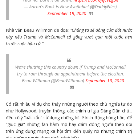
— Aaron's Book Is Now Available! (@DaddyFiles)
September 19, 2020
Nhà văn Beau Willimon đe dọa:
"Chúng ta sẽ đóng cửa đất nước
này nếu Trump và McConnell cố gắng vượt qua một cuộc hẹn
trước cuộc bầu cử."
We’re shutting this country down if Trump and McConnell
try to ram through an appointment before the election.
— Beau Willimon (@BeauWillimon)
September 18, 2020
Có rất nhiều ví dụ cho thấy những người theo chủ nghĩa tự do
như Hollywood, truyền thông, các chính trị gia Đảng Dân chủ...
đều cố ý “bất cẩn” sử dụng những lời lẽ kích động hùng hồn, để
“giục giã” những fan hâm mộ hay đám đông người theo dõi
trên ứng dụng mạng xã hội tìm đến quấy rối những chính trị
gia, những người theo phái cánh hữu.