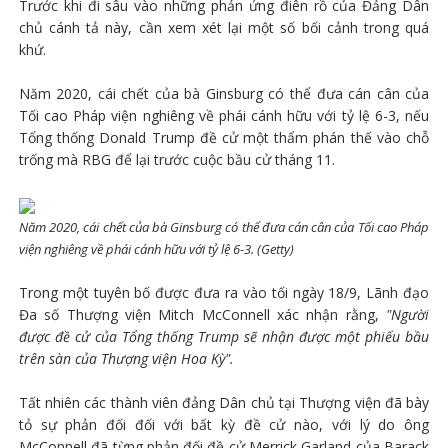
Trước khi đi sâu vào những phản ứng điên rồ của Đảng Dân
chủ cánh tả này, cần xem xét lại một số bối cảnh trong quá
khứ.
Năm 2020, cái chết của bà Ginsburg có thể đưa cán cân của
Tối cao Pháp viện nghiêng về phái cánh hữu với tỷ lệ 6-3, nếu
Tổng thống Donald Trump đề cử một thẩm phán thế vào chỗ
trống mà RBG để lại trước cuộc bầu cử tháng 11.
Năm 2020, cái chết của bà Ginsburg có thể đưa cán cân của Tối cao Pháp
viện nghiêng về phái cánh hữu với tỷ lệ 6-3. (Getty)
Trong một tuyên bố được đưa ra vào tối ngày 18/9, Lãnh đạo
Đa số Thượng viện Mitch McConnell xác nhận rằng,
"Người
được đề cử của Tổng thống Trump sẽ nhận được một phiếu bầu
trên sàn của Thượng viện Hoa Kỳ".
Tất nhiên các thành viên đảng Dân chủ tại Thượng viện đã bày
tỏ sự phản đối đối với bất kỳ đề cử nào, với lý do ông
McConnell đã từng phản đối đề cử Merrick Garland của Barack