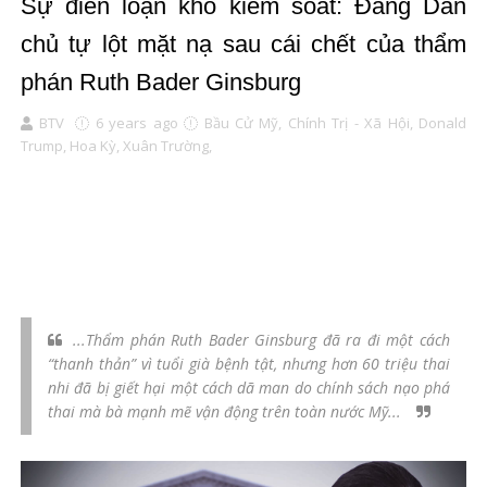
Sự điên loạn khó kiểm soát: Đảng Dân
chủ tự lột mặt nạ sau cái chết của thẩm
phán Ruth Bader Ginsburg
BTV
6 years ago
Bầu Cử Mỹ,
Chính Trị - Xã Hội,
Donald
Trump,
Hoa Kỳ,
Xuân Trường,
...Thẩm phán Ruth Bader Ginsburg đã ra đi một cách
“thanh thản” vì tuổi già bệnh tật, nhưng hơn 60 triệu thai
nhi đã bị giết hại một cách dã man do chính sách nạo phá
thai mà bà mạnh mẽ vận động trên toàn nước Mỹ...