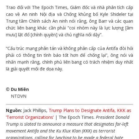
Trao đổi với The Epoch Times, Giám đốc và nhà phân tích cấp
cao về An ninh Nội địa và Chống khủng bố Kyle Shideler tại
Trung tâm Chính sách An ninh nói rằng, ông Barr và các quan
chức liên bang khác cần phải “coi nhóm này là lực lượng [âm
mưu] lật đổ [chính quyền] và chủ nghĩa nổi dậy”.
“Cấu trúc mạng phân tán và không phân cấp của Antifa đòi hỏi
phải có thông tin tình báo tốt hơn để chống lại”, ông nói và
nhấn mạnh rằng, chính phủ liên bang có trách nhiệm duy nhất
là giải quyết mối đe dọa này.
©
Du Miên
NTDVN
Nguồn:
Jack Phillips,
Trump Plans to Designate Antifa, KKK as
‘Terrorist Organizations’
| The Epoch Times.
President Donald
Trump is slated to announce a measure that designates far-left
movement Antifa and the Ku Klux Klan (KKK) as terrorist
organizations, calling for lynching to be made a federal hate