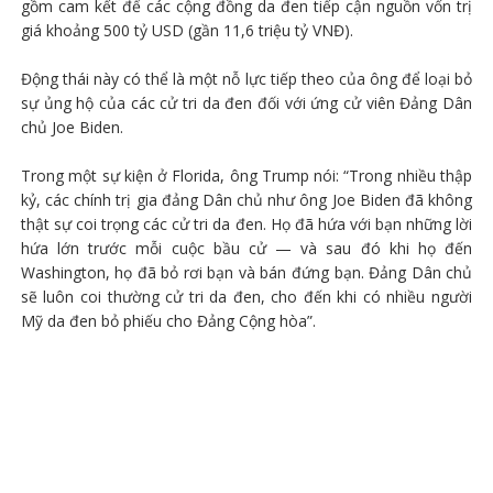
gồm cam kết để các cộng đồng da đen tiếp cận nguồn vốn trị
giá khoảng 500 tỷ USD (gần 11,6 triệu tỷ VNĐ).
Động thái này có thể là một nỗ lực tiếp theo của ông để loại bỏ
sự ủng hộ của các cử tri da đen đối với ứng cử viên Đảng Dân
chủ Joe Biden.
Trong một sự kiện ở Florida, ông Trump nói: “Trong nhiều thập
kỷ, các chính trị gia đảng Dân chủ như ông Joe Biden đã không
thật sự coi trọng các cử tri da đen. Họ đã hứa với bạn những lời
hứa lớn trước mỗi cuộc bầu cử — và sau đó khi họ đến
Washington, họ đã bỏ rơi bạn và bán đứng bạn. Đảng Dân chủ
sẽ luôn coi thường cử tri da đen, cho đến khi có nhiều người
Mỹ da đen bỏ phiếu cho Đảng Cộng hòa”.