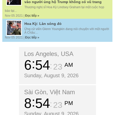
vào người ủng hộ Trump không có vũ trang
Thượng nghị sĩ Hoa Kỳ Lindsey Graham tại một cuộc họp
báo tại...
Nov 05 2021 |
Đọc tiếp »
Hoa Kỳ: Làn sóng đỏ
Ứng cử viên Glenn Youngkin đang nói chuyện với một người
Á Châu:...
Nov 05 2021 |
Đọc tiếp »
Los Angeles, USA
6
54
AM
24
Sunday, August 9, 2026
Sài Gòn, Việt Nam
8
54
PM
24
Sunday, August 9, 2026