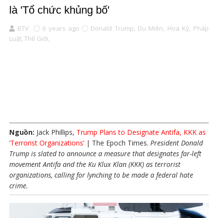
là 'Tổ chức khủng bố'
BTV
6 years ago
Donald Trump,
Du Miên,
Hoa Kỳ,
Pháp
Luật,
Thế Giới,
Nguồn:
Jack Phillips,
Trump Plans to Designate Antifa, KKK as
‘Terrorist Organizations’
| The Epoch Times.
President Donald
Trump is slated to announce a measure that designates far-left
movement Antifa and the Ku Klux Klan (KKK) as terrorist
organizations, calling for lynching to be made a federal hate
crime.