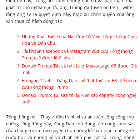
mùa hè này, trong bối cảnh những bất ổn và bạo loạn xuất
phát từ chủ nghĩa cực tả, ông Trump đã tuyên bố trên Twitter
rằng ông sẽ ra quyết định này, mặc dù chính quyền của ông
vẫn chưa có hành động nào.
Những Khác Biệt Giữa Hai Ứng Cử Viên Tổng Thống Cộng
Hòa Và Dân Chủ
Tài khoản Facebook và Instagram của cựu Tổng thống
Trump sẽ được khôi phục
Donald Trump: Tất cả tài liệu ở Mar-a-Lago đã được 'Giải
mật'
Hạ nghị sĩ Nehls: Đảng Dân chủ 'bắt tay' với FBI để tiêu di
cựu Tổng thống Trump
Donald Trump: Tại sao tôi lại kiện các công ty công nghệ
lớn?
Tổng thống nói: “Thay vì đấu tranh vì sự an toàn công cộng cho
những cộng đồng này, đảng Dân chủ đang tấn công cảnh sát
của chúng tôi và trao quyền cho những kẻ bạo loạn, những kẻ
cướp bóc và những kẻ vô chính phủ phe cực tả. Trong Đảng