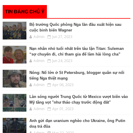
k
e
k
p
n
r
TIN ĐÁNG CHÚ Ý
Bộ trưởng Quốc phòng Nga lần đầu xuất hiện sau
cuộc binh biến Wagner
Admin
Jun 27, 2023
Nạn nhân nhỏ tuổi nhất trên tàu lặn Titan: Suleman
“sợ chuyến đi, chỉ tham gia để làm hài lòng cha”
Admin
Jun 24, 2023
Nóng: Nổ lớn ở St Petersburg, blogger quân sự nổi
tiếng Nga thiệt mạng
Admin
Apr 06, 2023
Làn sóng người Trung Quốc từ Mexico vượt biên vào
Mỹ tăng vọt "như tháo chạy trước động đất"
Admin
Apr 01, 2023
Anh gửi đạn uranium nghèo cho Ukraine, ông Putin
doạ trả đũa
Admin
Mar 22, 2023