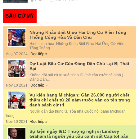
BẦU CỬ MỸ
Những Khác Biệt Giữa Hai Ứng Cử Viên Tổng
Thống Cộng Hòa Và Dân Chủ
Hình minh họa: Những Khác Biệt Giữa Hai Ứng Cử Viên
Tổng Thống...
Aug 07 2024 |
Đọc tiếp »
Dự Luật Bầu Cử Của Đảng Dân Chủ Lại Bị Thất
Bại
Không đòi hỏi cử tri xuất trình ID (thẻ căn cước có hình.)
Đảng Dân...
Nov 10 2021 |
Đọc tiếp »
Vụ kiện bang Michigan: Gần 26.000 người chết,
thậm chí chết từ 20 năm trước vẫn có tên trong
danh sách cử tri
Người dân tập trung tại Tòa nhà Quốc hội bang Michigan
trong...
Nov 10 2021 |
Đọc tiếp »
Sự kiện ngày 6/1: Thượng nghị sĩ Lindsey
Graham là người yêu cầu cảnh sát Capitol bắn