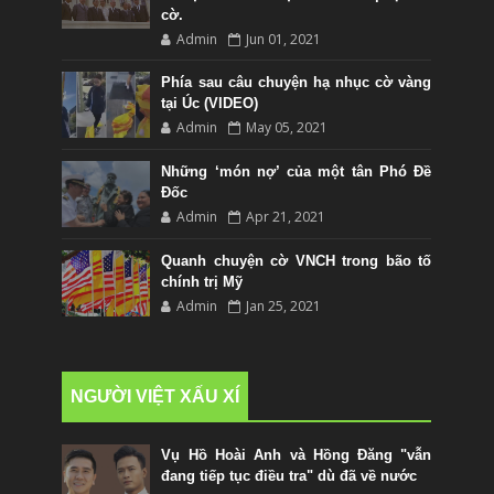
cờ.
Admin
Jun 01, 2021
Phía sau câu chuyện hạ nhục cờ vàng
tại Úc (VIDEO)
Admin
May 05, 2021
Những ‘món nợ’ của một tân Phó Đề
Đốc
Admin
Apr 21, 2021
Quanh chuyện cờ VNCH trong bão tố
chính trị Mỹ
Admin
Jan 25, 2021
NGƯỜI VIỆT XẤU XÍ
Vụ Hồ Hoài Anh và Hồng Đăng "vẫn
đang tiếp tục điều tra" dù đã về nước