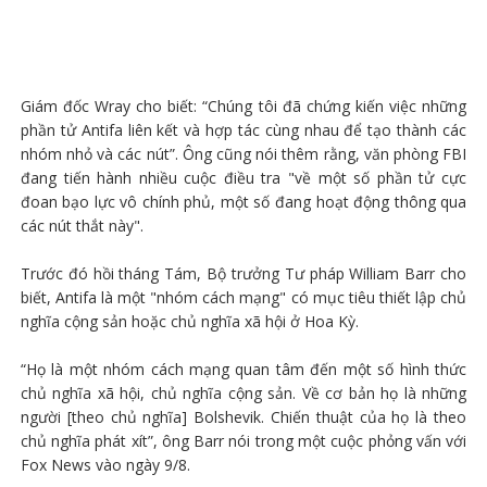
Giám đốc Wray cho biết: “Chúng tôi đã chứng kiến ​​việc những
phần tử Antifa liên kết và hợp tác cùng nhau để tạo thành các
nhóm nhỏ và các nút”. Ông cũng nói thêm rằng, văn phòng FBI
đang tiến hành nhiều cuộc điều tra "về một số phần tử cực
đoan bạo lực vô chính phủ, một số đang hoạt động thông qua
các nút thắt này".
Trước đó hồi tháng Tám, Bộ trưởng Tư pháp William Barr cho
biết, Antifa là một "nhóm cách mạng" có mục tiêu thiết lập chủ
nghĩa cộng sản hoặc chủ nghĩa xã hội ở Hoa Kỳ.
“Họ là một nhóm cách mạng quan tâm đến một số hình thức
chủ nghĩa xã hội, chủ nghĩa cộng sản. Về cơ bản họ là những
người [theo chủ nghĩa] Bolshevik. Chiến thuật của họ là theo
chủ nghĩa phát xít”, ông Barr nói trong một cuộc phỏng vấn với
Fox News vào ngày 9/8.