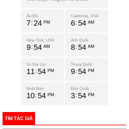
Ấn Độ
California, USA
7
24
6
54
PM
AM
New York, USA
Anh Quốc
9
54
8
54
AM
AM
Úc Đại Lợi
Trung Quốc
11
54
9
54
PM
PM
Nhật Bản
Đức Quốc
10
54
3
54
PM
PM
TÌM TÁC GIẢ