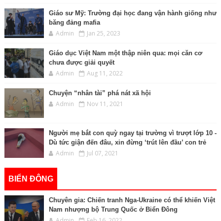
Giáo sư Mỹ: Trường đại học đang vận hành giống như
băng đảng mafia
Admin
Jan 25, 2023
Giáo dục Việt Nam một thập niên qua: mọi căn cơ
chưa được giải quyết
Admin
Aug 11, 2022
Chuyện “nhân tài” phá nát xã hội
Admin
Nov 11, 2021
Người mẹ bắt con quỳ ngay tại trường vì trượt lớp 10 -
Dù tức giận đến đâu, xin đừng ‘trút lên đầu’ con trẻ
Admin
Jul 07, 2021
BIỂN ĐÔNG
Chuyên gia: Chiến tranh Nga-Ukraine có thể khiến Việt
Nam nhượng bộ Trung Quốc ở Biển Đông
Admin
Feb 16, 2022