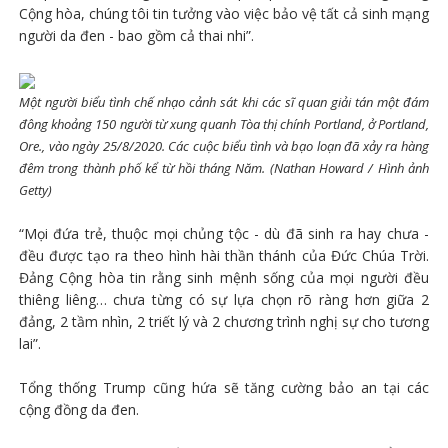
Cộng hòa, chúng tôi tin tưởng vào việc bảo vệ tất cả sinh mạng
người da đen - bao gồm cả thai nhi”.
Một người biểu tình chế nhạo cảnh sát khi các sĩ quan giải tán một đám
đông khoảng 150 người từ xung quanh Tòa thị chính Portland, ở Portland,
Ore., vào ngày 25/8/2020. Các cuộc biểu tình và bạo loạn đã xảy ra hàng
đêm trong thành phố kể từ hồi tháng Năm. (Nathan Howard / Hình ảnh
Getty)
“Mọi đứa trẻ, thuộc mọi chủng tộc - dù đã sinh ra hay chưa -
đều được tạo ra theo hình hài thần thánh của Đức Chúa Trời.
Đảng Cộng hòa tin rằng sinh mệnh sống của mọi người đều
thiêng liêng… chưa từng có sự lựa chọn rõ ràng hơn giữa 2
đảng, 2 tầm nhìn, 2 triết lý và 2 chương trình nghị sự cho tương
lai”.
Tổng thống Trump cũng hứa sẽ tăng cường bảo an tại các
cộng đồng da đen.