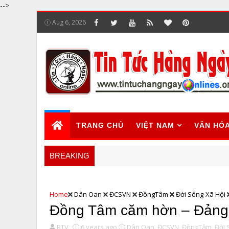
-->
Aug 6, 2026
TRANG CHỦ
VIỆT NAM
VĂN HÓ
BREAKING
Home
Dân Oan
ĐCSVN
ĐồngTâm
Đời Sống-Xã Hội
Đồng Tâm căm hờn – Đảng đ
BTV
6 years ago
Dân Oan,
ĐCSVN,
ĐồngTâm,
Đời 