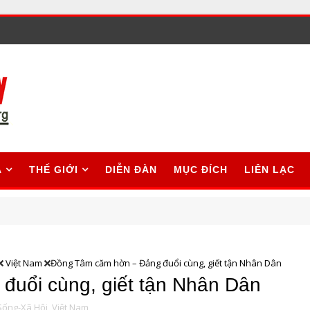
A
THẾ GIỚI
DIỄN ĐÀN
MỤC ĐÍCH
LIÊN LẠC
Việt Nam
Đồng Tâm căm hờn – Đảng đuổi cùng, giết tận Nhân Dân
uổi cùng, giết tận Nhân Dân
Sống-Xã Hội,
Việt Nam,