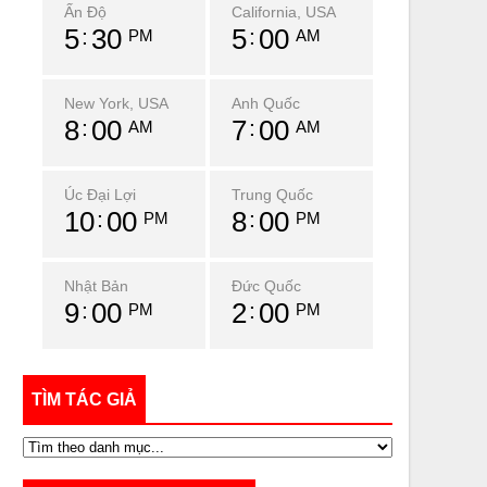
Ấn Độ
California, USA
5
30
5
00
PM
AM
New York, USA
Anh Quốc
8
00
7
00
AM
AM
Úc Đại Lợi
Trung Quốc
10
00
8
00
PM
PM
Nhật Bản
Đức Quốc
9
00
2
00
PM
PM
TÌM TÁC GIẢ