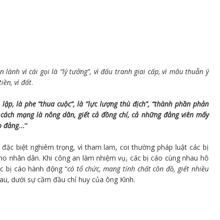
lành vì cái gọi là “lý tưởng”, vì đấu tranh giai cấp, vì mâu thuẫn ý
iền, vì đất
.
 lập, là phe “thua cuộc”, là “lực lượng thù địch”, “thành phần phản
 cách mạng là nông dân, giết cả đồng chí, cả những đảng viên mấy
o đảng
…”
 đặc biệt nghiêm trọng, vì tham lam, coi thường pháp luật các bị
ho nhân dân. Khi công an làm nhiệm vụ, các bị cáo cùng nhau hô
ác bị cáo hành động “
có tổ chức, mang tính chất côn đồ, giết nhiều
nhau, dưới sự cầm đầu chỉ huy của ông Kình.