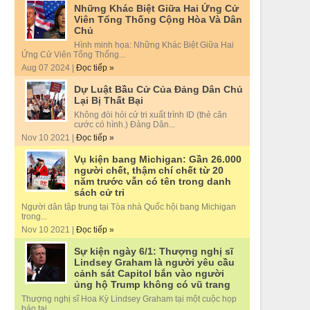
Những Khác Biệt Giữa Hai Ứng Cử
Viên Tổng Thống Cộng Hòa Và Dân
Chủ
Hình minh họa: Những Khác Biệt Giữa Hai
Ứng Cử Viên Tổng Thống...
Aug 07 2024 |
Đọc tiếp »
Dự Luật Bầu Cử Của Đảng Dân Chủ
Lại Bị Thất Bại
Không đòi hỏi cử tri xuất trình ID (thẻ căn
cước có hình.) Đảng Dân...
Nov 10 2021 |
Đọc tiếp »
Vụ kiện bang Michigan: Gần 26.000
người chết, thậm chí chết từ 20
năm trước vẫn có tên trong danh
sách cử tri
Người dân tập trung tại Tòa nhà Quốc hội bang Michigan
trong...
Nov 10 2021 |
Đọc tiếp »
Sự kiện ngày 6/1: Thượng nghị sĩ
Lindsey Graham là người yêu cầu
cảnh sát Capitol bắn vào người
ủng hộ Trump không có vũ trang
Thượng nghị sĩ Hoa Kỳ Lindsey Graham tại một cuộc họp
báo tại...