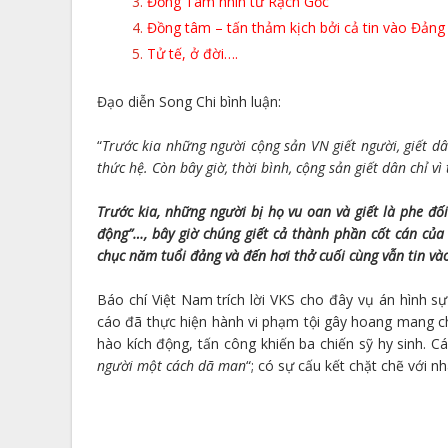
Đồng Tâm nhìn từ Rạch Gốc
Đồng tâm – tấn thảm kịch bởi cả tin vào Đảng
Tử tế, ở đời….
Đạo diễn Song Chi bình luận:
“
Trước kia những người cộng sản VN giết người, giết dân 
thức hệ. Còn bây giờ, thời bình, cộng sản giết dân chỉ vì t
Trước kia, những người bị họ vu oan và giết là phe đối
động”…, bây giờ chúng giết cả thành phần cốt cán của
chục năm tuổi đảng và đến hơi thở cuối cùng vẫn tin và
Báo chí Việt Nam trích lời VKS cho đây vụ án hình sự
cáo đã thực hiện hành vi phạm tội gây hoang mang c
hào kích động, tấn công khiến ba chiến sỹ hy sinh. C
người một cách dã man
“; có sự cấu kết chặt chẽ với 