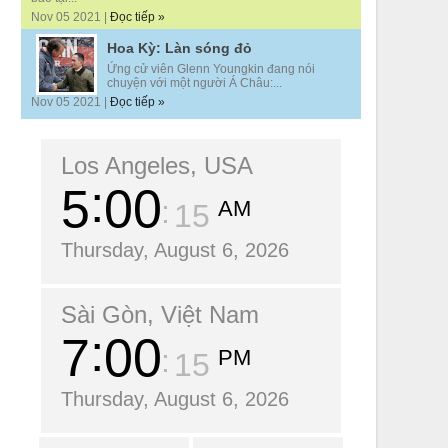
Nov 05 2021 |
Đọc tiếp »
Hoa Kỳ: Làn sóng đỏ
Ứng cử viên Glenn Youngkin đang nói
chuyện với một người Á Châu:...
Nov 05 2021 |
Đọc tiếp »
Los Angeles, USA
5
00
AM
17
Thursday, August 6, 2026
Sài Gòn, Việt Nam
7
00
PM
17
Thursday, August 6, 2026