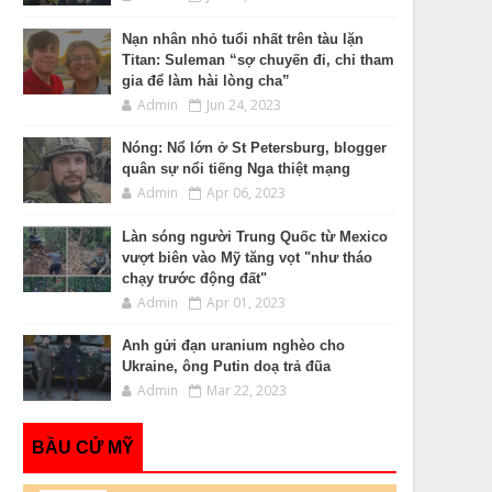
Nạn nhân nhỏ tuổi nhất trên tàu lặn
Titan: Suleman “sợ chuyến đi, chỉ tham
gia để làm hài lòng cha”
Admin
Jun 24, 2023
Nóng: Nổ lớn ở St Petersburg, blogger
quân sự nổi tiếng Nga thiệt mạng
Admin
Apr 06, 2023
Làn sóng người Trung Quốc từ Mexico
vượt biên vào Mỹ tăng vọt "như tháo
chạy trước động đất"
Admin
Apr 01, 2023
Anh gửi đạn uranium nghèo cho
Ukraine, ông Putin doạ trả đũa
Admin
Mar 22, 2023
BẦU CỬ MỸ