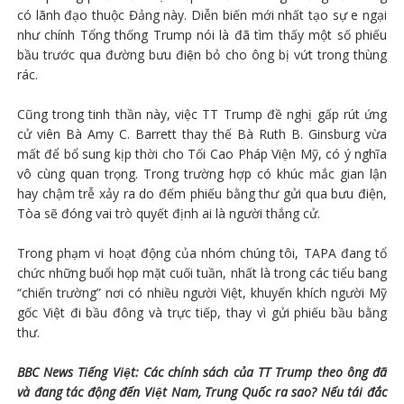
có lãnh đạo thuộc Đảng này. Diễn biến mới nhất tạo sự e ngại
như chính Tổng thống Trump nói là đã tìm thấy một số phiếu
bầu trước qua đường bưu điện bỏ cho ông bị vứt trong thùng
rác.
Cũng trong tinh thần này, việc TT Trump đề nghị gấp rút ứng
cử viên Bà Amy C. Barrett thay thế Bà Ruth B. Ginsburg vừa
mất để bổ sung kịp thời cho Tối Cao Pháp Viện Mỹ, có ý nghĩa
vô cùng quan trọng. Trong trường hợp có khúc mắc gian lận
hay chậm trễ xảy ra do đếm phiếu bằng thư gửi qua bưu điện,
Tòa sẽ đóng vai trò quyết định ai là người thắng cử.
Trong phạm vi hoạt động của nhóm chúng tôi, TAPA đang tổ
chức những buổi họp mặt cuối tuần, nhất là trong các tiểu bang
“chiến trường” nơi có nhiều người Việt, khuyến khích người Mỹ
gốc Việt đi bầu đông và trực tiếp, thay vì gửi phiếu bầu bằng
thư.
BBC News Tiếng Việt: Các chính sách của TT Trump theo ông đã
và đang tác động đến Việt Nam, Trung Quốc ra sao? Nếu tái đắc