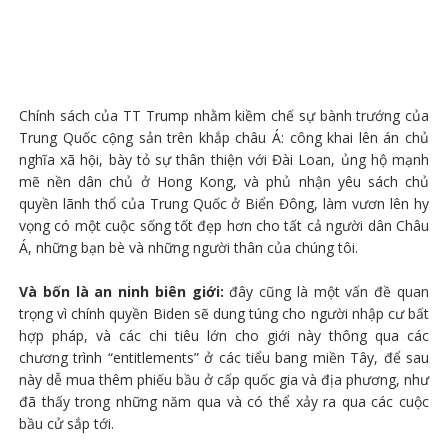
Chính sách của TT Trump nhằm kiềm chế sự bành trướng của
Trung Quốc cộng sản trên khắp châu Á: công khai lên án chủ
nghĩa xã hội, bày tỏ sự thân thiện với Đài Loan, ủng hộ mạnh
mẽ nền dân chủ ở Hong Kong, và phủ nhận yêu sách chủ
quyền lãnh thổ của Trung Quốc ở Biển Đông, làm vươn lên hy
vọng có một cuộc sống tốt đẹp hơn cho tất cả người dân Châu
Á, những bạn bè và những người thân của chúng tôi.
Và bốn là a
n ninh biên giới:
đây cũng là một vấn đề quan
trọng vì chính quyền Biden sẽ dung túng cho người nhập cư bất
hợp pháp, và các chi tiêu lớn cho giới này thông qua các
chương trình “entitlements” ở các tiểu bang miền Tây, để sau
này dễ mua thêm phiếu bầu ở cấp quốc gia và địa phương, như
đã thấy trong những năm qua và có thể xảy ra qua các cuộc
bầu cử sắp tới.