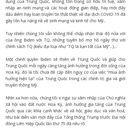
dụng của Trung Quốc, không tôn trọng sở hữu trí tuệ, xâm
nhập an ninh mạng và các hoạt động gián điệp, hay mới đây
dấu diếm hay loan truyền tin thất thiệt về đại dịch COVID-19 đã
gây tổn hại nặng nề về sinh mạng và kinh tế cho Mỹ...
Tuy nhiên chúng tôi vẫn không thể chấp nhận thái độ nửa vời
của ông Biden với TQ, những tuyên bố mơ hồ ngây thơ với
chính sách TQ (kiểu đại loại như “TQ là bạn tốt của Mỹ”...)...
Một chính quyền Biden sẽ thiên về Trung Quốc và giúp cho
Trung Quốc mỗi ngày càng tăng ảnh hưởng trong đời sống của
Hoa Kỳ, đó là tôi chưa đề cập đến nguy cơ của việc “mua ảnh
hưởng hiện tại” của Trung Quốc trong các chính trị gia và giới
truyền thông Mỹ.
Nhìn xa hơn nữa, chúng tôi e ngại sự xâm nhập của Chủ nghĩa
Xã hội vào đất nước Hoa Kỳ, ảnh hưởng gia tăng của Trung
Quốc qua các khía cạnh khác về xã hội, giáo dục và văn hoá,
như bài diễn văn mới đây của Tổng thống Trump trước Đại Hội
đồng Liên Hiệp Quốc lần thứ 75 đã nêu rõ.