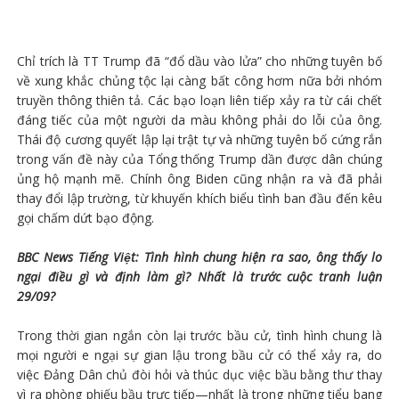
Chỉ trích là TT Trump đã “đổ dầu vào lửa” cho những tuyên bố
về xung khắc chủng tộc lại càng bất công hơm nữa bởi nhóm
truyền thông thiên tả. Các bạo loạn liên tiếp xảy ra từ cái chết
đáng tiếc của một người da màu không phải do lỗi của ông.
Thái độ cương quyết lập lại trật tự và những tuyên bố cứng rắn
trong vấn đề này của Tổng thống Trump dần được dân chúng
ủng hộ mạnh mẽ. Chính ông Biden cũng nhận ra và đã phải
thay đổi lập trường, từ khuyến khích biểu tình ban đầu đến kêu
gọi chấm dứt bạo động.
BBC News Tiếng Việt: Tình hình chung hiện ra sao, ông thấy lo
ngại điều gì và định làm gì? Nhất là trước cuộc tranh luận
29/09?
Trong thời gian ngắn còn lại trước bầu cử, tình hình chung là
mọi người e ngại sự gian lậu trong bầu cử có thể xảy ra, do
việc Đảng Dân chủ đòi hỏi và thúc dục việc bầu bằng thư thay
vì ra phòng phiếu bầu trực tiếp—nhất là trong những tiểu bang