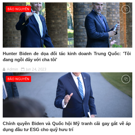
BẢO NGUYÊN
Hunter Biden đe dọa đối tác kinh doanh Trung Quốc: 'Tôi
đang ngồi đây với cha tôi'
Admin
Jun 24, 2023
BẢO NGUYÊN
Chính quyền Biden và Quốc hội Mỹ tranh cãi gay gắt về áp
dụng đầu tư ESG cho quỹ hưu trí