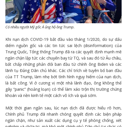
Có nhiều người Mỹ gốc Á ủng hộ ông Trump.
Khi nạn dịch COVID-19 bắt đầu vào tháng 1/2020, do sự dấu
diếm nguồn gốc và các tin tức sai lệch (disinformation) của
Trung Quốc, Tổng thống Trump đã ra các quyết định mạnh mẽ
ngăn chặn lập tức các chuyến bay từ TQ, và sau đó từ Âu châu,
bất chấp những phản đối ban đầu từ chính ông Biden và các
lãnh tụ Đảng Dân chủ khác. Các chỉ trích về tuyên bố ban đầu
của TT Trump, làm nhẹ bớt tình hình nguy hiểm của nạn dịch,
là bất công. Vì ở cương vị một nhà lãnh đạo, ông không thể
gây “panic” (hoảng loạn) có thể làm xáo trộn thị trường chứng
khoán và nền kinh tế một cách vô ích và quá sớm.
Một thời gian ngắn sau, lúc nạn dịch đã được hiểu rõ hơn,
Chính phủ Trump đã nhanh chóng quyết định các biện pháp
ngăn chặn, như sản xuất các dụng cụ y tế phòng chống, xét
nghiệm và chữa trị, mà khó một chính phủ Dân chủ tại chức có