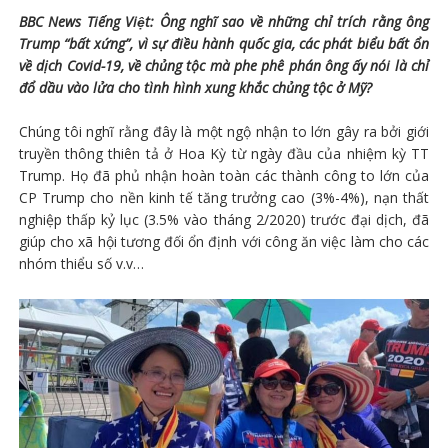
BBC News Tiếng Việt: Ông nghĩ sao về những chỉ trích rằng ông
Trump “bất xứng”, vì sự điều hành quốc gia, các phát biểu bất ổn
về dịch Covid-19, về chủng tộc mà phe phê phán ông ấy nói là chỉ
đổ dầu vào lửa cho tình hình xung khắc chủng tộc ở Mỹ?
Chúng tôi nghĩ rằng đây là một ngộ nhận to lớn gây ra bởi giới
truyền thông thiên tả ở Hoa Kỳ từ ngày đầu của nhiệm kỳ TT
Trump. Họ đã phủ nhận hoàn toàn các thành công to lớn của
CP Trump cho nền kinh tế tăng trưởng cao (3%-4%), nạn thất
nghiệp thấp kỷ lục (3.5% vào tháng 2/2020) trước đại dịch, đã
giúp cho xã hội tương đối ổn định với công ăn việc làm cho các
nhóm thiểu số v.v…