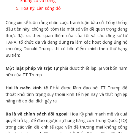
không có vũ trang
Hoa Kỳ: Làn sóng đỏ
Cũng xin kể luôn rằng nhân cuộc tranh luận bầu cử Tổng thống
đầu tiên này, chúng tôi tóm tắt một số vấn đề quan trọng đang
được đặt ra, theo quan điểm của của tôi và các cộng sự từ
TAPA, tổ chức đã và đang đứng ra làm các hoạt động ủng hộ
cho ông Donald Trump, thì có bốn điểm chính theo thứ hạng
ưu tiên:
Một luật pháp và trật tự
phải được thiết lập lại với bốn năm
nữa của TT Trump.
Hai là n>ền kinh tế
PHẢI được lãnh đạo bởi TT Trump để
thoát khỏi tình trạng suy thoái kinh tế hiện nay và thất nghiệp
nặng nề do đại dịch gây ra.
Ba là về chính sách
đối ngoại:
Hoa Kỳ phải mạnh mẽ và quả
quyết trở lại, để đảo ngược sự hung hăng của Trung Quốc (TQ)
trong các vấn đề kinh tế (qua vấn đề thương mại không công