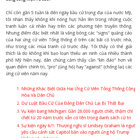
Chỉ còn gần 5 tuần là đến ngày bầu cử trọng đại của nước Mỹ,
tôi nhận thấy không khí nóng hực hẳn lên trong những cuộc
tranh luận cá nhân hay trên các phương tiện truyền thông.
Nhưng điểm đặc biệt nhất là vắng bóng các “signs” quảng cáo
của hai ứng cử viên Tổng thống ở trên các bãi cỏ trước nhà,
như trong các mùa tranh cử trước đây. Tôi thấy có thể giải
thích là do không khí bạo loạn thiếu an ninh của nhiều thành
phố Mỹ hiện nay, dân chúng cảm thấy cần “kín đáo” hơn về
quan điểm chính trị, “pro” (ủng hộ) hay “against” (chống lại) các
ứng cử viên năm nay.
Những Khác Biệt Giữa Hai Ứng Cử Viên Tổng Thống Cộng
Hòa Và Dân Chủ
Dự Luật Bầu Cử Của Đảng Dân Chủ Lại Bị Thất Bại
Vụ kiện bang Michigan: Gần 26.000 người chết, thậm chí
chết từ 20 năm trước vẫn có tên trong danh sách cử tri
Sự kiện ngày 6/1: Thượng nghị sĩ Lindsey Graham là người
yêu cầu cảnh sát Capitol bắn vào người ủng hộ Trump