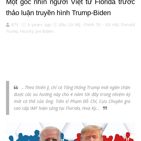
Một góc nhìn người Việt từ Florida trước
thảo luận truyền hình Trump-Biden
BTV
6 years ago
Bầu Cử Mỹ,
Chính Trị - Xã Hội,
Donald
Trump,
Hoa Kỳ,
Joe Biden,
...Theo thiển ý, chỉ có Tổng thống Trump mới ngăn chặn
được các xu hướng này cho 4 năm tới đây trong nhiệm kỳ
mới có thể của ông. Tiến sĩ Phạm Đỗ Chí, Cựu Chuyên gia
cao cấp IMF hiện sống tại Florida, Hoa Kỳ...