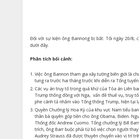
Đối với sự kiện ông Bannong bị bắt: Tối ngày 20/8, 
dưới đây.
Phân tích bối cảnh:
Việc ông Bannon tham gia xây tường biên giới là c
tung ra trước hai tháng trước khi diễn ra Tổng tuyển
Các vụ án truy tố trong quá khứ của Tòa án Liên 
Trump thông đồng với Nga, vấn đề thuế vụ, truy tố 
phe cánh tả nhắm vào Tổng thống Trump, hiện tại l
Quyền Chưởng lý Hoa Kỳ của khu vực Nam tiểu ban
thân bà quyên góp tiền cho ông Obama, Biden. Ngườ
Thống đốc Andrew Cuomo. Tổng chưởng lý Bill Barr 
trích, ông Barr buộc phải từ bỏ việc chọn người th
Audrey Strauss đã được thuyên chuyển vào vị trí tr