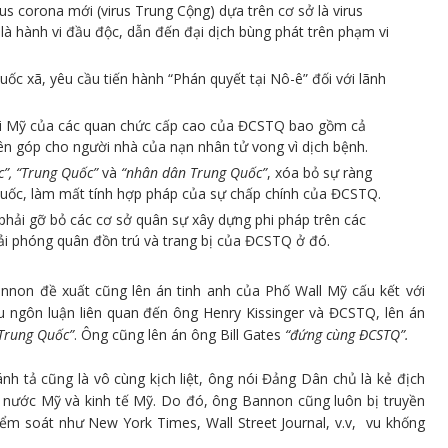
s corona mới (virus Trung Cộng) dựa trên cơ sở là virus
 là hành vi đầu độc, dẫn đến đại dịch bùng phát trên phạm vi
ốc xã, yêu cầu tiến hành “Phán quyết tại Nô-ê” đối với lãnh
 tại Mỹ của các quan chức cấp cao của ĐCSTQ bao gồm cả
n góp cho người nhà của nạn nhân tử vong vì dịch bệnh.
”, “Trung Quốc”
và
“nhân dân Trung Quốc”
, xóa bỏ sự ràng
Quốc, làm mất tính hợp pháp của sự chấp chính của ĐCSTQ.
phải gỡ bỏ các cơ sở quân sự xây dựng phi pháp trên các
ải phóng quân đồn trú và trang bị của ĐCSTQ ở đó.
nnon đề xuất cũng lên án tinh anh của Phố Wall Mỹ cấu kết với
 ngôn luận liên quan đến ông Henry Kissinger và ĐCSTQ, lên án
Trung Quốc”
. Ông cũng lên án ông Bill Gates
“đứng cùng ĐCSTQ”.
h tả cũng là vô cùng kịch liệt, ông nói Đảng Dân chủ là kẻ địch
nước Mỹ và kinh tế Mỹ. Do đó, ông Bannon cũng luôn bị truyền
ểm soát như New York Times, Wall Street Journal, v.v, vu khống