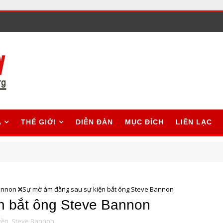
A
THẾ GIỚI
DIỄN ĐÀN
MỤC ĐÍCH
LIÊN LẠC
annon
Sự mờ ám đằng sau sự kiện bắt ông Steve Bannon
n bắt ông Steve Bannon
ền,
Steve Bannon,