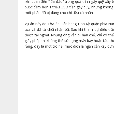
liên quan đến “lừa đảo” trong quá trình gây quỹ xây
buộc cầm hơn 1 triệu USD tiền gây quỹ, nhưng không d
một phần đã bị dùng cho chi tiêu cá nhân.
Vụ án này do Tòa án Liên bang Hoa Kỳ quận phía Na
tòa và đã từ chối nhận tội. Sau khi tham dự điều tr
được tại ngoại. Nhưng ông vẫn bị hạn chế, chỉ có th
giấy phép thì không thể sử dụng máy bay hoặc tàu thu
rằng, đây là một trò hề, mục đích là ngăn cản xây dựn