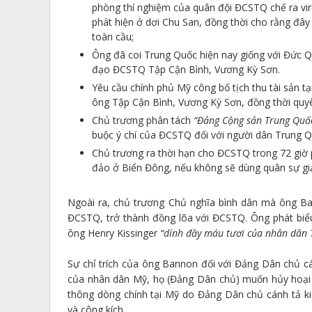
phòng thí nghiệm của quân đội ĐCSTQ chế ra viru
phát hiện ở dơi Chu San, đồng thời cho rằng đây
toàn cầu;
Ông đã coi Trung Quốc hiện nay giống với Đức Qu
đạo ĐCSTQ Tập Cận Bình, Vương Kỳ Sơn.
Yêu cầu chính phủ Mỹ công bố tịch thu tài sản
ông Tập Cận Bình, Vương Kỳ Sơn, đồng thời quyê
Chủ trương phân tách
“Đảng Cộng sản Trung Quốc
buộc ý chí của ĐCSTQ đối với người dân Trung 
Chủ trương ra thời hạn cho ĐCSTQ trong 72 giờ 
đảo ở Biển Đông, nếu không sẽ dùng quân sự gi
Ngoài ra, chủ trương Chủ nghĩa bình dân mà ông Ba
ĐCSTQ, trở thành đồng lõa với ĐCSTQ. Ông phát biểu
ông Henry Kissinger
“dính đầy máu tươi của nhân dân 
Sự chỉ trích của ông Bannon đối với Đảng Dân chủ cán
của nhân dân Mỹ, họ (Đảng Dân chủ) muốn hủy hoại 
thông dòng chính tại Mỹ do Đảng Dân chủ cánh tả ki
và công kích.