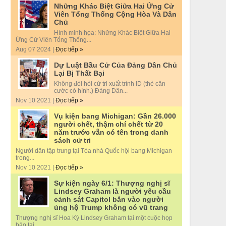
Những Khác Biệt Giữa Hai Ứng Cử
Viên Tổng Thống Cộng Hòa Và Dân
Chủ
Hình minh họa: Những Khác Biệt Giữa Hai
Ứng Cử Viên Tổng Thống...
Aug 07 2024 |
Đọc tiếp »
Dự Luật Bầu Cử Của Đảng Dân Chủ
Lại Bị Thất Bại
Không đòi hỏi cử tri xuất trình ID (thẻ căn
cước có hình.) Đảng Dân...
Nov 10 2021 |
Đọc tiếp »
Vụ kiện bang Michigan: Gần 26.000
người chết, thậm chí chết từ 20
năm trước vẫn có tên trong danh
sách cử tri
Người dân tập trung tại Tòa nhà Quốc hội bang Michigan
trong...
Nov 10 2021 |
Đọc tiếp »
Sự kiện ngày 6/1: Thượng nghị sĩ
Lindsey Graham là người yêu cầu
cảnh sát Capitol bắn vào người
ủng hộ Trump không có vũ trang
Thượng nghị sĩ Hoa Kỳ Lindsey Graham tại một cuộc họp
báo tại...