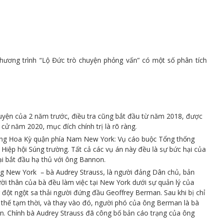
chương trình “Lộ Đức trò chuyện phỏng vấn” có một số phân tích
huyện của 2 năm trước, điều tra cũng bắt đầu từ năm 2018, được
 cử năm 2020, mục đích chính trị là rõ ràng.
bang Hoa Kỳ quận phía Nam New York: Vụ cáo buộc Tổng thống
Hiệp hội Súng trường. Tất cả các vụ án này đều là sự bức hại của
ại bắt đầu hạ thủ với ông Bannon.
g New York – bà Audrey Strauss, là người đảng Dân chủ, bản
i thân của bà đều làm việc tại New York dưới sự quản lý của
đột ngột sa thải người đứng đầu Geoffrey Berman. Sau khi bị chỉ
ay thế tạm thời, và thay vào đó, người phó của ông Berman là bà
ên. Chính bà Audrey Strauss đã công bố bản cáo trạng của ông