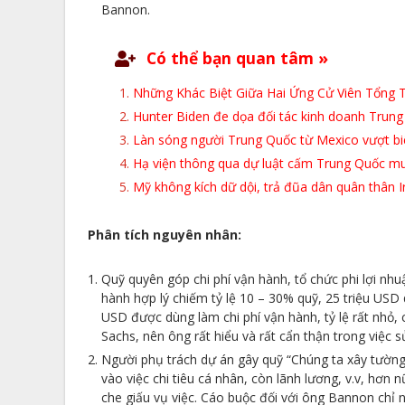
Bannon.
Có thể bạn quan tâm »
Những Khác Biệt Giữa Hai Ứng Cử Viên Tổng
Hunter Biden đe dọa đối tác kinh doanh Trung 
Làn sóng người Trung Quốc từ Mexico vượt bi
Hạ viện thông qua dự luật cấm Trung Quốc m
Mỹ không kích dữ dội, trả đũa dân quân thân Ir
Phân tích nguyên nhân:
Quỹ quyên góp chi phí vận hành, tổ chức phi lợi nhu
hành hợp lý chiếm tỷ lệ 10 – 30% quỹ, 25 triệu USD 
USD được dùng làm chi phí vận hành, tỷ lệ rất nh
Sachs, nên ông rất hiểu và rất cẩn thận trong việc 
Người phụ trách dự án gây quỹ “Chúng ta xây tường”
vào việc chi tiêu cá nhân, còn lãnh lương, v.v, hơn 
che giấu vụ việc. Cáo buộc đối với ông Bannon chỉ