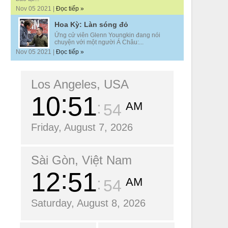
Nov 05 2021 |
Đọc tiếp »
Hoa Kỳ: Làn sóng đỏ
Ứng cử viên Glenn Youngkin đang nói
chuyện với một người Á Châu:...
Nov 05 2021 |
Đọc tiếp »
Los Angeles, USA
10
51
AM
55
Friday, August 7, 2026
Sài Gòn, Việt Nam
12
51
AM
55
Saturday, August 8, 2026