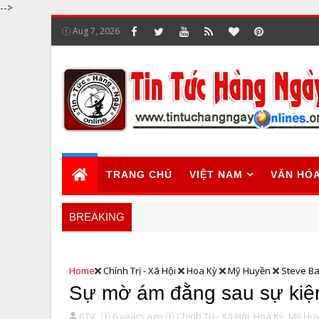
-->
Aug 7, 2026
TRANG CHỦ
VIỆT NAM
VĂN HÓ
BREAKING
Home
Chính Trị - Xã Hội
Hoa Kỳ
Mỹ Huyền
Steve B
Sự mờ ám đằng sau sự kiệ
BTV
6 years ago
Chính Trị - Xã Hội,
Hoa Kỳ,
Mỹ Huy