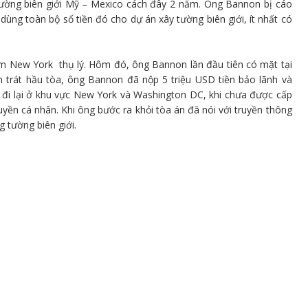
 tường biên giới Mỹ – Mexico cách đây 2 năm. Ông Bannon bị cáo
ùng toàn bộ số tiền đó cho dự án xây tường biên giới, ít nhất có
m New York thụ lý. Hôm đó, ông Bannon lần đầu tiên có mặt tại
ần trát hầu tòa, ông Bannon đã nộp 5 triệu USD tiền bảo lãnh và
ể đi lại ở khu vực New York và Washington DC, khi chưa được cấp
yền cá nhân. Khi ông bước ra khỏi tòa án đã nói với truyền thông
g tường biên giới.