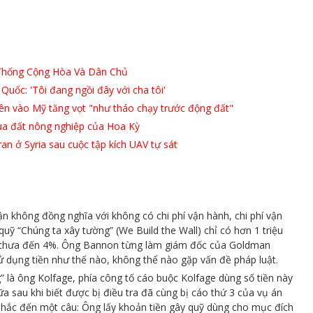
 Thống Cộng Hòa Và Dân Chủ
Quốc: 'Tôi đang ngồi đây với cha tôi'
ên vào Mỹ tăng vọt "như tháo chạy trước động đất"
ua đất nông nghiệp của Hoa Kỳ
an ở Syria sau cuộc tập kích UAV tự sát
ận không đồng nghĩa với không có chi phí vận hành, chi phí vận
quỹ “Chúng ta xây tường” (We Build the Wall) chỉ có hơn 1 triệu
ỏ, chưa đến 4%. Ông Bannon từng làm giám đốc của Goldman
sử dụng tiền như thế nào, không thể nào gặp vấn đề pháp luật.
 là ông Kolfage, phía công tố cáo buộc Kolfage dùng số tiền này
nữa sau khi biết được bị điều tra đã cùng bị cáo thứ 3 của vụ án
 nhắc đến một câu: Ông lấy khoản tiền gây quỹ dùng cho mục đích