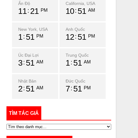
Ấn Độ
California, USA
11
21
10
51
PM
AM
New York, USA
Anh Quốc
1
51
12
51
PM
PM
Úc Đại Lợi
Trung Quốc
3
51
1
51
AM
AM
Nhật Bản
Đức Quốc
2
51
7
51
AM
PM
TÌM TÁC GIẢ