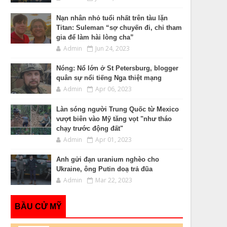
Nạn nhân nhỏ tuổi nhất trên tàu lặn
Titan: Suleman “sợ chuyến đi, chỉ tham
gia để làm hài lòng cha”
Admin
Jun 24, 2023
Nóng: Nổ lớn ở St Petersburg, blogger
quân sự nổi tiếng Nga thiệt mạng
Admin
Apr 06, 2023
Làn sóng người Trung Quốc từ Mexico
vượt biên vào Mỹ tăng vọt "như tháo
chạy trước động đất"
Admin
Apr 01, 2023
Anh gửi đạn uranium nghèo cho
Ukraine, ông Putin doạ trả đũa
Admin
Mar 22, 2023
BẦU CỬ MỸ