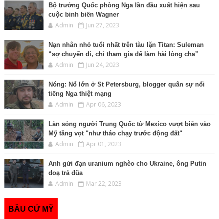
Bộ trưởng Quốc phòng Nga lần đầu xuất hiện sau
cuộc binh biến Wagner
Admin
Jun 27, 2023
Nạn nhân nhỏ tuổi nhất trên tàu lặn Titan: Suleman
“sợ chuyến đi, chỉ tham gia để làm hài lòng cha”
Admin
Jun 24, 2023
Nóng: Nổ lớn ở St Petersburg, blogger quân sự nổi
tiếng Nga thiệt mạng
Admin
Apr 06, 2023
Làn sóng người Trung Quốc từ Mexico vượt biên vào
Mỹ tăng vọt "như tháo chạy trước động đất"
Admin
Apr 01, 2023
Anh gửi đạn uranium nghèo cho Ukraine, ông Putin
doạ trả đũa
Admin
Mar 22, 2023
BẦU CỬ MỸ