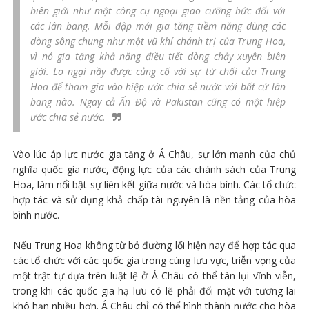
biên giới như một công cụ ngoại giao cưỡng bức đối với
các lân bang. Mỗi đập mới gia tăng tiềm năng dùng các
dòng sông chung như một vũ khí chánh trị của Trung Hoa,
vì nó gia tăng khả năng điều tiết dòng chảy xuyên biên
giới. Lo ngại nầy được củng cố với sự từ chối của Trung
Hoa để tham gia vào hiệp ước chia sẻ nước với bất cứ lân
bang nào. Ngay cả Ấn Độ và Pakistan cũng có một hiệp
ước chia sẻ nước.
Vào lúc áp lực nước gia tăng ở Á Châu, sự lớn mạnh của chủ
nghĩa quốc gia nước, động lực của các chánh sách của Trung
Hoa, làm nổi bật sự liên kết giữa nước và hòa bình. Các tổ chức
hợp tác và sử dụng khả chấp tài nguyên là nền tảng của hòa
bình nước.
Nếu Trung Hoa không từ bỏ đường lối hiện nay để hợp tác qua
các tổ chức với các quốc gia trong cùng lưu vực, triễn vọng của
một trật tự dựa trên luật lệ ở Á Châu có thể tàn lụi vĩnh viễn,
trong khi các quốc gia hạ lưu có lẽ phải đối mặt với tương lai
khô hạn nhiều hơn. Á Châu chỉ có thể hình thành nước cho hòa