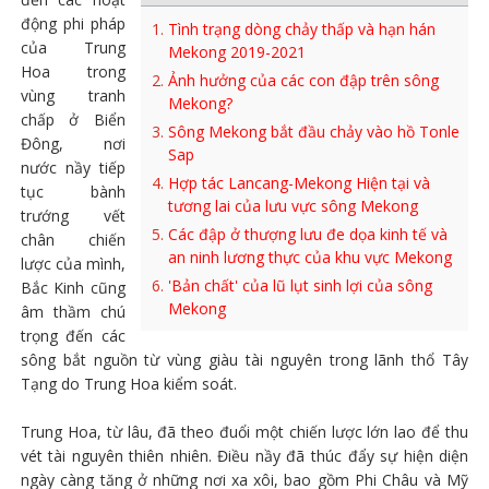
động phi pháp
Tình trạng dòng chảy thấp và hạn hán
của Trung
Mekong 2019-2021
Hoa trong
Ảnh hưởng của các con đập trên sông
vùng tranh
Mekong?
chấp ở Biển
Sông Mekong bắt đầu chảy vào hồ Tonle
Đông, nơi
Sap
nước nầy tiếp
Hợp tác Lancang-Mekong Hiện tại và
tục bành
tương lai của lưu vực sông Mekong
trướng vết
Các đập ở thượng lưu đe dọa kinh tế và
chân chiến
an ninh lương thực của khu vực Mekong
lược của mình,
'Bản chất' của lũ lụt sinh lợi của sông
Bắc Kinh cũng
Mekong
âm thầm chú
trọng đến các
sông bắt nguồn từ vùng giàu tài nguyên trong lãnh thổ Tây
Tạng do Trung Hoa kiểm soát.
Trung Hoa, từ lâu, đã theo đuổi một chiến lược lớn lao để thu
vét tài nguyên thiên nhiên. Điều nầy đã thúc đẩy sự hiện diện
ngày càng tăng ở những nơi xa xôi, bao gồm Phi Châu và Mỹ