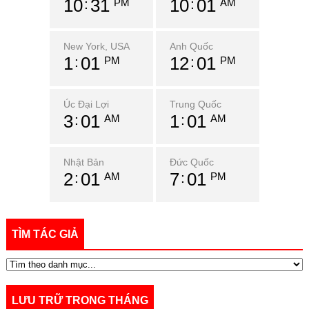
10
32
10
02
PM
AM
New York, USA
Anh Quốc
1
02
12
02
PM
PM
Úc Đại Lợi
Trung Quốc
3
02
1
02
AM
AM
Nhật Bản
Đức Quốc
2
02
7
02
AM
PM
TÌM TÁC GIẢ
LƯU TRỮ TRONG THÁNG