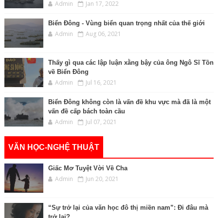
Admin
Jan 17, 2022
Biển Đông - Vùng biển quan trọng nhất của thế giới
Admin
Aug 06, 2021
Thấy gì qua các lập luận xằng bậy của ông Ngô Sĩ Tồn
về Biển Đông
Admin
Jul 16, 2021
Biển Đông không còn là vấn đề khu vực mà đã là một
vấn đề cấp bách toàn cầu
Admin
Jul 07, 2021
VĂN HỌC-NGHỆ THUẬT
Giấc Mơ Tuyệt Vời Về Cha
Admin
Jun 20, 2021
“Sự trở lại của văn học đô thị miền nam”: Đi đâu mà
trở lại?