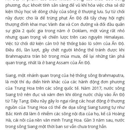
phương, đục khoét tính sẳn sàng để vũ khí hóa việc chia sẻ dữ
kiện thủy học về dòng chảy của sông ở thượng lưu. Sự từ chối
nầy được cho là để trừng phạt Ấn Độ đã tẩy chay hội nghị
thượng đỉnh khai mạc Vành đai và Con đường và đối đầu quân
sự giữa 2 quốc gia trong năm ở Doklam, một vùng rất nhỏ
nhưng quan trọng về chiến lược trên cao nguyên Himalayas.
Việc từ chối dữ kiện cản trở hệ thống báo lũ sớm của Ấn Độ.
Điều đó, lần lượt, gây chết người không thể tránh được khi
Brahmaputra tràn bờ trong mùa mưa, để lại những tàn phá
quan trọng, nhất là ở bang Assam của Ấn Độ.
Siang, một nhánh quan trọng của hệ thống sông Brahmaputra,
là một thí dụ điển hình khác của các hành động đơn phương
của Trung Hoa trên các sông quốc tế. Năm 2017, nước sông
Siang trở nên đục và xám đen khi dòng nước chảy vào Ấn Độ
từ Tây Tạng. Điều nầy gây lo ngại rằng các hoạt động ở thượng
nguồn của Trung Hoa có thể đe dọa sông Siang tương tự như
Bắc Kinh đã làm ô nhiễm các sông nội địa của họ, kể cả Hoàng
Hà, cái nôi của nền văn minh Trung Hoa. Gần 3 năm sau, nước
trong sông Siang một thời ban sơ vẫn chưa trong hẵn.