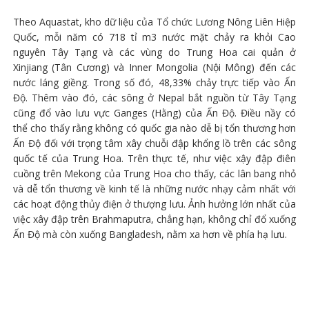
Theo Aquastat, kho dữ liệu của Tổ chức Lương Nông Liên Hiệp
Quốc, mỗi năm có 718 tỉ m3 nước mặt chảy ra khỏi Cao
nguyên Tây Tạng và các vùng do Trung Hoa cai quản ở
Xinjiang (Tân Cương) và Inner Mongolia (Nội Mông) đến các
nước láng giềng. Trong số đó, 48,33% chảy trực tiếp vào Ấn
Độ. Thêm vào đó, các sông ở Nepal bắt nguồn từ Tây Tạng
cũng đổ vào lưu vực Ganges (Hằng) của Ấn Độ. Điều nầy có
thể cho thấy rằng không có quốc gia nào dễ bị tổn thương hơn
Ấn Độ đối với trọng tâm xây chuỗi đập khổng lồ trên các sông
quốc tế của Trung Hoa. Trên thực tế, như việc xậy đập điên
cuồng trên Mekong của Trung Hoa cho thấy, các lân bang nhỏ
và dễ tổn thương về kinh tế là những nước nhạy cảm nhất với
các hoạt động thủy điện ở thượng lưu. Ảnh hưởng lớn nhất của
việc xây đập trên Brahmaputra, chẳng hạn, không chỉ đổ xuống
Ấn Độ mà còn xuống Bangladesh, nằm xa hơn về phía hạ lưu.