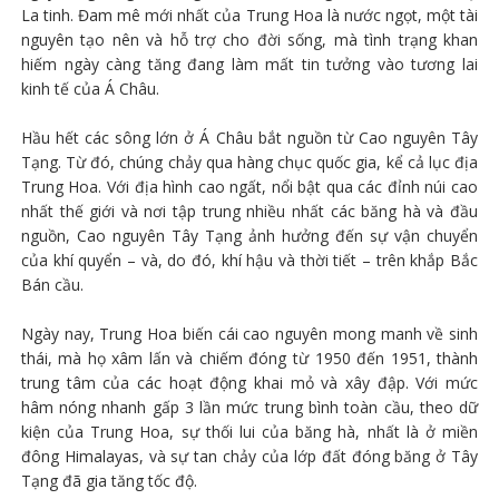
La tinh. Đam mê mới nhất của Trung Hoa là nước ngọt, một tài
nguyên tạo nên và hỗ trợ cho đời sống, mà tình trạng khan
hiếm ngày càng tăng đang làm mất tin tưởng vào tương lai
kinh tế của Á Châu.
Hầu hết các sông lớn ở Á Châu bắt nguồn từ Cao nguyên Tây
Tạng. Từ đó, chúng chảy qua hàng chục quốc gia, kể cả lục địa
Trung Hoa. Với địa hình cao ngất, nổi bật qua các đỉnh núi cao
nhất thế giới và nơi tập trung nhiều nhất các băng hà và đầu
nguồn, Cao nguyên Tây Tạng ảnh hưởng đến sự vận chuyển
của khí quyển – và, do đó, khí hậu và thời tiết – trên khắp Bắc
Bán cầu.
Ngày nay, Trung Hoa biến cái cao nguyên mong manh về sinh
thái, mà họ xâm lấn và chiếm đóng từ 1950 đến 1951, thành
trung tâm của các hoạt động khai mỏ và xây đập. Với mức
hâm nóng nhanh gấp 3 lần mức trung bình toàn cầu, theo dữ
kiện của Trung Hoa, sự thối lui của băng hà, nhất là ở miền
đông Himalayas, và sự tan chảy của lớp đất đóng băng ở Tây
Tạng đã gia tăng tốc độ.