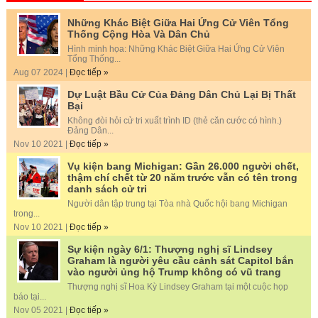
Những Khác Biệt Giữa Hai Ứng Cử Viên Tổng
Thống Cộng Hòa Và Dân Chủ
Hình minh họa: Những Khác Biệt Giữa Hai Ứng Cử Viên
Tổng Thống...
Aug 07 2024 |
Đọc tiếp »
Dự Luật Bầu Cử Của Đảng Dân Chủ Lại Bị Thất
Bại
Không đòi hỏi cử tri xuất trình ID (thẻ căn cước có hình.)
Đảng Dân...
Nov 10 2021 |
Đọc tiếp »
Vụ kiện bang Michigan: Gần 26.000 người chết,
thậm chí chết từ 20 năm trước vẫn có tên trong
danh sách cử tri
Người dân tập trung tại Tòa nhà Quốc hội bang Michigan
trong...
Nov 10 2021 |
Đọc tiếp »
Sự kiện ngày 6/1: Thượng nghị sĩ Lindsey
Graham là người yêu cầu cảnh sát Capitol bắn
vào người ủng hộ Trump không có vũ trang
Thượng nghị sĩ Hoa Kỳ Lindsey Graham tại một cuộc họp
báo tại...
Nov 05 2021 |
Đọc tiếp »