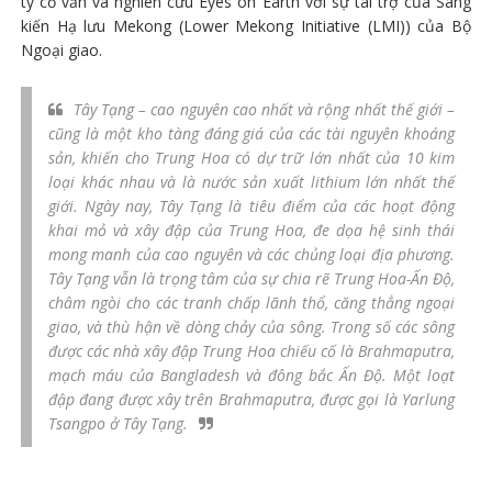
ty cố vấn và nghiên cứu Eyes on Earth với sự tài trợ của Sáng
kiến Hạ lưu Mekong (Lower Mekong Initiative (LMI)) của Bộ
Ngoại giao.
Tây Tạng – cao nguyên cao nhất và rộng nhất thế giới –
cũng là một kho tàng đáng giá của các tài nguyên khoáng
sản, khiến cho Trung Hoa có dự trữ lớn nhất của 10 kim
loại khác nhau và là nước sản xuất lithium lớn nhất thế
giới. Ngày nay, Tây Tạng là tiêu điểm của các hoạt động
khai mỏ và xây đập của Trung Hoa, đe dọa hệ sinh thái
mong manh của cao nguyên và các chủng loại địa phương.
Tây Tạng vẫn là trọng tâm của sự chia rẽ Trung Hoa-Ấn Độ,
châm ngòi cho các tranh chấp lãnh thổ, căng thẳng ngoại
giao, và thù hận về dòng chảy của sông. Trong số các sông
được các nhà xây đập Trung Hoa chiếu cố là Brahmaputra,
mạch máu của Bangladesh và đông bắc Ấn Độ. Một loạt
đập đang được xây trên Brahmaputra, được gọi là Yarlung
Tsangpo ở Tây Tạng.