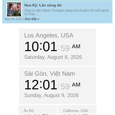
Hoa Kỳ: Làn sóng đỏ
Ứng cử viên Glenn Youngkin đang nói chuyện với một người
Á Châu:...
Nov 05 2021 |
Đọc tiếp »
Los Angeles, USA
10
02
AM
01
Saturday, August 8, 2026
Sài Gòn, Việt Nam
12
02
AM
01
Sunday, August 9, 2026
Ấn Độ
California, USA