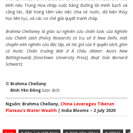
bình nếu Trung Hoa nhập cuộc bằng đường lối minh bạch và
cộng tác, đặt trọng tâm vào việc chia sẻ nước, dữ kiện thủy
học liên tục, và các cơ chế giải quyết tranh chấp.
Brahma Chellaney là giáo sư nghiên cứu chiến lược của Nghiên
cứu Chánh sách (Policy Research) có trụ sở ở New Delhi, một
chuyên viên nghiên cứu độc lập, và tác giả của 9 quyển sách, gồm
có Nước: Chiến trường Mới ở Á Châu (Water: Asia’s New
Battleground) [Geortown University Press], đoạt Giải Bernard
Schwartz.
©
Brahma Chellany
Bình Yên Đông
lược dịch
Nguồn: Brahma Chellany,
China Leverages Tibetan
Plateau’s Water Wealth
| India Blooms – 2 July 2020
Tags
# Bão Lụt Việt Nam
# Bình Yên Đông
# ĐBSCL
#