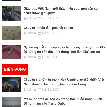
Giáo dục Việt Nam một thập niên qua: mọi căn cơ
chưa được giải quyết
Admin
Aug 11, 2022
Chuyện “nhân tài” phá nát xã hội
Admin
Nov 11, 2021
Người mẹ bắt con quỳ ngay tại trường vì trượt lớp 10 -
Dù tức giận đến đâu, xin đừng ‘trút lên đầu’ con trẻ
Admin
Jul 07, 2021
BIỂN ĐÔNG
Chuyên gia: Chiến tranh Nga-Ukraine có thể khiến Việt
Nam nhượng bộ Trung Quốc ở Biển Đông
Admin
Feb 16, 2022
Mỹ muốn trấn an ASEAN trong bản “Cáo trạng” Biển
Đông nhắm vào Trung Quốc