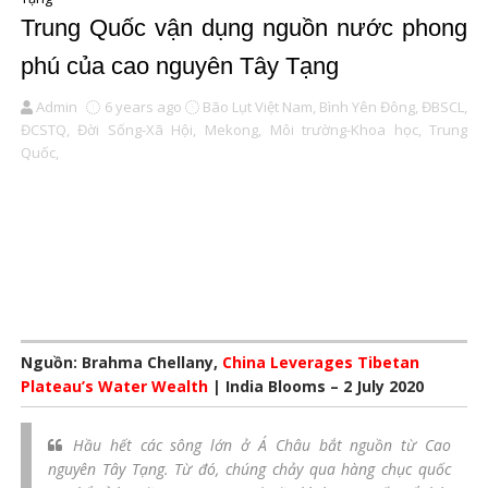
Trung Quốc vận dụng nguồn nước phong
phú của cao nguyên Tây Tạng
Admin
6 years ago
Bão Lụt Việt Nam,
Bình Yên Đông,
ĐBSCL,
ĐCSTQ,
Đời Sống-Xã Hội,
Mekong,
Môi trường-Khoa học,
Trung
Quốc,
Nguồn: Brahma Chellany,
China Leverages Tibetan
Plateau’s Water Wealth
| India Blooms – 2 July 2020
Hầu hết các sông lớn ở Á Châu bắt nguồn từ Cao
nguyên Tây Tạng. Từ đó, chúng chảy qua hàng chục quốc