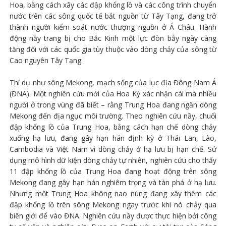
Hoa, bằng cách xây các đập khổng lồ và các công trình chuyển
nước trên các sông quốc tế bắt nguồn từ Tây Tạng, đang trở
thành người kiểm soát nước thượng nguồn ở Á Châu. Hành
động nầy trang bị cho Bắc Kinh một lực đòn bẫy ngày càng
tăng đối với các quốc gia tùy thuộc vào dòng chảy của sông từ
Cao nguyên Tây Tạng.
Thí dụ như sông Mekong, mạch sống của lục địa Đông Nam Á
(ĐNA). Một nghiên cứu mới của Hoa Kỳ xác nhận cái mà nhiều
người ở trong vùng đã biết – rằng Trung Hoa đang ngăn dòng
Mekong đến địa ngục môi trường. Theo nghiên cứu nầy, chuổi
đập khổng lồ của Trung Hoa, bằng cách hạn chế dòng chảy
xuống hạ lưu, đang gây hạn hán định kỳ ở Thái Lan, Lào,
Cambodia và Việt Nam vì dòng chảy ở hạ lưu bị hạn chế. Sử
dụng mô hình dữ kiện dòng chảy tự nhiên, nghiên cứu cho thấy
11 đập khổng lồ của Trung Hoa đang hoạt động trên sông
Mekong đang gây hạn hán nghiêm trọng và tàn phá ở hạ lưu.
Nhưng một Trung Hoa không nao núng đang xây thêm các
đập khổng lồ trên sông Mekong ngay trước khi nó chảy qua
biên giới để vào ĐNA. Nghiên cứu nầy được thực hiện bởi công