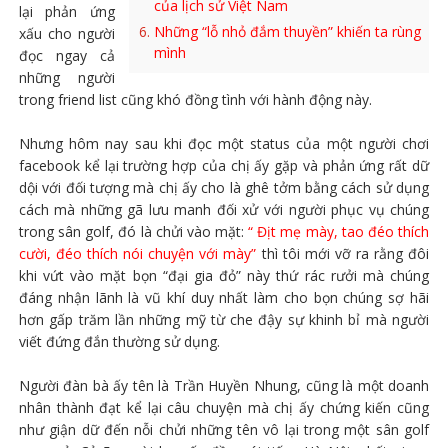
của lịch sử Việt Nam
lại phản ứng
Những “lỗ nhỏ đắm thuyền” khiến ta rùng
xấu cho người
mình
đọc ngay cả
những người
trong friend list cũng khó đồng tình với hành động này.
Nhưng hôm nay sau khi đọc một status của một người chơi
facebook kể lại trường hợp của chị ấy gặp và phản ứng rất dữ
dội với đối tượng mà chị ấy cho là ghê tởm bằng cách sử dụng
cách mà những gã lưu manh đối xử với người phục vụ chúng
trong sân golf, đó là chửi vào mặt:
“ Địt mẹ mày, tao đéo thích
cười, đéo thích nói chuyện với mày”
thì tôi mới vỡ ra rằng đôi
khi vứt vào mặt bọn “đại gia đỏ” này thứ rác rưởi mà chúng
đáng nhận lãnh là vũ khí duy nhất làm cho bọn chúng sợ hãi
hơn gấp trăm lần những mỹ từ che đậy sự khinh bỉ mà người
viết đứng đắn thường sử dụng.
Người đàn bà ấy tên là Trần Huyền Nhung, cũng là một doanh
nhân thành đạt kể lại câu chuyện mà chị ấy chứng kiến cũng
như giận dữ đến nỗi chửi những tên vô lại trong một sân golf