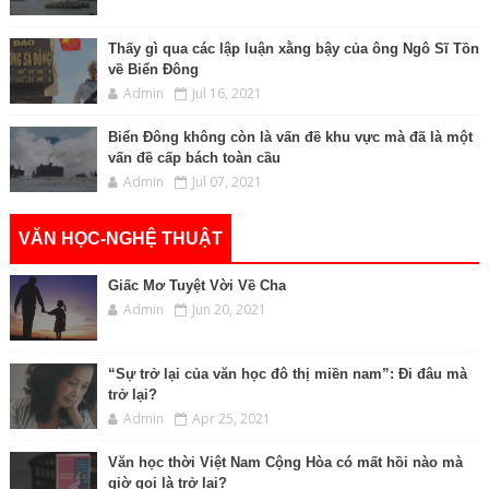
Thấy gì qua các lập luận xằng bậy của ông Ngô Sĩ Tồn
về Biển Đông
Admin
Jul 16, 2021
Biển Đông không còn là vấn đề khu vực mà đã là một
vấn đề cấp bách toàn cầu
Admin
Jul 07, 2021
VĂN HỌC-NGHỆ THUẬT
Giấc Mơ Tuyệt Vời Về Cha
Admin
Jun 20, 2021
“Sự trở lại của văn học đô thị miền nam”: Đi đâu mà
trở lại?
Admin
Apr 25, 2021
Văn học thời Việt Nam Cộng Hòa có mất hồi nào mà
giờ gọi là trở lại?