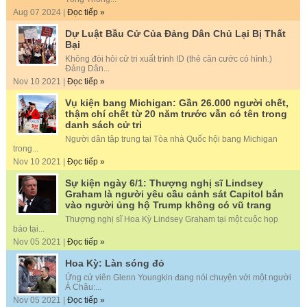
Aug 07 2024 |
Đọc tiếp »
Dự Luật Bầu Cử Của Đảng Dân Chủ Lại Bị Thất
Bại
Không đòi hỏi cử tri xuất trình ID (thẻ căn cước có hình.)
Đảng Dân...
Nov 10 2021 |
Đọc tiếp »
Vụ kiện bang Michigan: Gần 26.000 người chết,
thậm chí chết từ 20 năm trước vẫn có tên trong
danh sách cử tri
Người dân tập trung tại Tòa nhà Quốc hội bang Michigan
trong...
Nov 10 2021 |
Đọc tiếp »
Sự kiện ngày 6/1: Thượng nghị sĩ Lindsey
Graham là người yêu cầu cảnh sát Capitol bắn
vào người ủng hộ Trump không có vũ trang
Thượng nghị sĩ Hoa Kỳ Lindsey Graham tại một cuộc họp
báo tại...
Nov 05 2021 |
Đọc tiếp »
Hoa Kỳ: Làn sóng đỏ
Ứng cử viên Glenn Youngkin đang nói chuyện với một người
Á Châu:...
Nov 05 2021 |
Đọc tiếp »