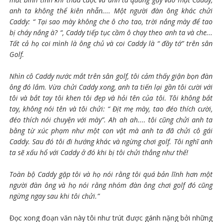
anh ta không thể kiên nhẫn.... Một người đàn ông khác chửi
Caddy: “ Tại sao mày không che ô cho tao, trời nắng mày để tao
bị cháy nắng à? “, Caddy tiếp tục cầm ô chạy theo anh ta và che...
Tất cả họ coi mình là ông chủ và coi Caddy là “ đầy tớ” trên sân
Golf.
Nhìn cô Caddy nước mắt trên sân golf, tôi cảm thấy giận bọn đàn
ông đó lắm. Vừa chửi Caddy xong, anh ta tiến lại gần tôi cười với
tôi và bắt tay tôi khen tôi đẹp và hỏi tên của tôi. Tôi không bắt
tay, không nói tên và tôi chửi: “ Địt mẹ mày, tao đéo thích cười,
đéo thích nói chuyện với mày”. Ah ah ah.... tôi cũng chửi anh ta
bằng từ xúc phạm như một con vật mà anh ta đã chửi cô gái
Caddy. Sau đó tôi đi hướng khác và ngừng chơi golf. Tôi nghĩ anh
ta sẽ xấu hổ với Caddy ở đó khi bị tôi chửi thẳng như thế!
Toàn bộ Caddy gặp tôi và họ nói rằng tôi quá bản lĩnh hơn một
người đàn ông và họ nói rằng nhóm đàn ông chơi golf đó cũng
ngừng ngay sau khi tôi chửi.”
Đọc xong đoạn văn này tôi như trút được gánh nặng bởi những