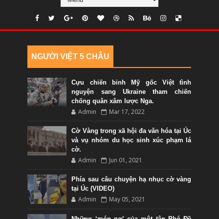
NGƯỜI VIỆT 5 CHÂU
Cựu chiến binh Mỹ gốc Việt tình
nguyện sang Ukraine tham chiến
chống quân xâm lược Nga.
Admin
Mar 17, 2022
Cờ Vàng trong xã hội đa văn hóa tại Úc
và vụ nhóm du học sinh xúc phạm lá
cờ.
Admin
Jun 01, 2021
Phía sau câu chuyện hạ nhục cờ vàng
tại Úc (VIDEO)
Admin
May 05, 2021
Những ‘món nợ’ của một tân Phó Đề