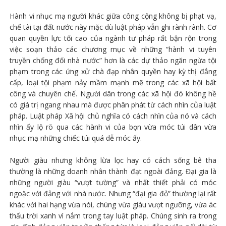
Hành vi nhục mạ người khác giữa công cộng không bị phạt vạ,
chế tài tại đất nước này mặc dù luật pháp vẫn ghi rành rành. Cơ
quan quyền lực tối cao của ngành tư pháp rất bận rộn trong
việc soạn thảo các chương mục về những “hành vi tuyên
truyền chống đối nhà nước” hơn là các dự thảo ngăn ngừa tội
phạm trong các ứng xử chà đạp nhân quyền hay kỳ thị đẳng
cấp, loại tội phạm nảy mầm mạnh mẽ trong các xã hội bất
công và chuyên chế. Người dân trong các xã hội đó không hề
có giá trị ngang nhau mà được phân phát từ cách nhìn của luật
pháp. Luật pháp Xã hội chủ nghĩa có cách nhìn của nó và cách
nhìn ấy lộ rõ qua các hành vi của bọn vừa móc túi dân vừa
nhục mạ những chiếc túi quá dễ móc ấy.
Người giàu nhưng không lừa lọc hay có cách sống bê tha
thường là những doanh nhân thành đạt ngoài đảng. Đại gia là
những người giàu “vượt tường” và nhất thiết phải có móc
ngoặc với đảng với nhà nước. Nhưng “đại gia đỏ” thường lại rất
khác với hai hạng vừa nói, chúng vừa giàu vượt ngưỡng, vừa ác
thấu trời xanh vì nắm trong tay luật pháp. Chúng sinh ra trong