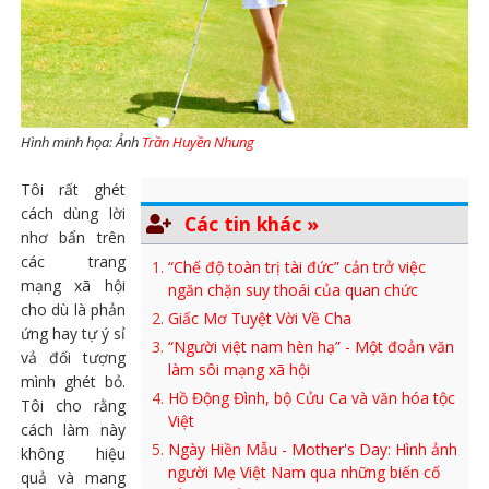
Hình minh họa: Ảnh
Trần Huyền Nhung
Tôi rất ghét
cách dùng lời
Các tin khác »
nhơ bẩn trên
các trang
“Chế độ toàn trị tài đức” cản trở việc
mạng xã hội
ngăn chặn suy thoái của quan chức
cho dù là phản
Giấc Mơ Tuyệt Vời Về Cha
ứng hay tự ý sỉ
“Người việt nam hèn hạ” - Một đoản văn
vả đối tượng
làm sôi mạng xã hội
mình ghét bỏ.
Hồ Động Đình, bộ Cửu Ca và văn hóa tộc
Tôi cho rằng
Việt
cách làm này
Ngày Hiền Mẫu - Mother's Day: Hình ảnh
không hiệu
người Mẹ Việt Nam qua những biến cố
quả và mang