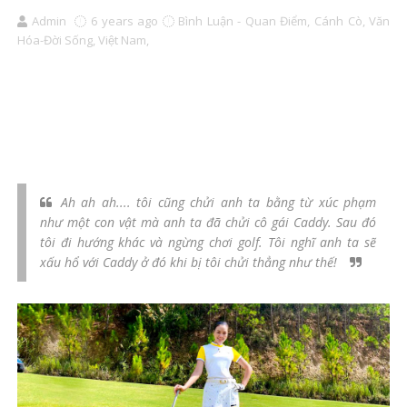
Admin
6 years ago
Bình Luận - Quan Điểm,
Cánh Cò,
Văn
Hóa-Đời Sống,
Việt Nam,
Ah ah ah.... tôi cũng chửi anh ta bằng từ xúc phạm
như một con vật mà anh ta đã chửi cô gái Caddy. Sau đó
tôi đi hướng khác và ngừng chơi golf. Tôi nghĩ anh ta sẽ
xấu hổ với Caddy ở đó khi bị tôi chửi thẳng như thế!