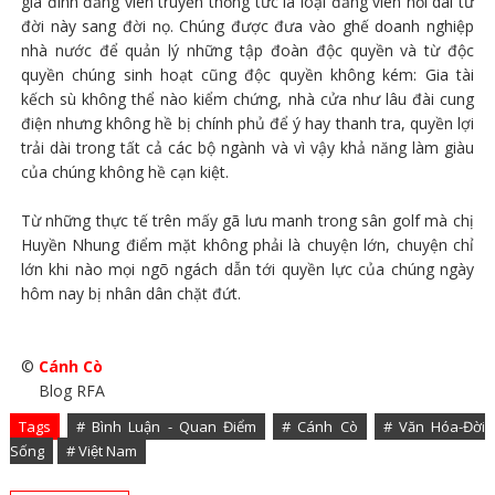
gia đình đảng viên truyền thống tức là loại đảng viên nối dài từ
đời này sang đời nọ. Chúng được đưa vào ghế doanh nghiệp
nhà nước để quản lý những tập đoàn độc quyền và từ độc
quyền chúng sinh hoạt cũng độc quyền không kém: Gia tài
kếch sù không thể nào kiểm chứng, nhà cửa như lâu đài cung
điện nhưng không hề bị chính phủ để ý hay thanh tra, quyền lợi
trải dài trong tất cả các bộ ngành và vì vậy khả năng làm giàu
của chúng không hề cạn kiệt.
Từ những thực tế trên mấy gã lưu manh trong sân golf mà chị
Huyền Nhung điểm mặt không phải là chuyện lớn, chuyện chỉ
lớn khi nào mọi ngõ ngách dẫn tới quyền lực của chúng ngày
hôm nay bị nhân dân chặt đứt.
©
Cánh Cò
Blog RFA
Tags
# Bình Luận - Quan Điểm
# Cánh Cò
# Văn Hóa-Đời
Sống
# Việt Nam