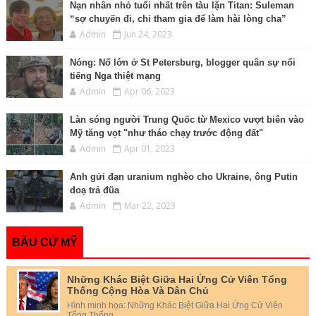
Nạn nhân nhỏ tuổi nhất trên tàu lặn Titan: Suleman
“sợ chuyến đi, chỉ tham gia để làm hài lòng cha”
Admin
Jun 24, 2023
Nóng: Nổ lớn ở St Petersburg, blogger quân sự nổi
tiếng Nga thiệt mạng
Admin
Apr 06, 2023
Làn sóng người Trung Quốc từ Mexico vượt biên vào
Mỹ tăng vọt "như tháo chạy trước động đất"
Admin
Apr 01, 2023
Anh gửi đạn uranium nghèo cho Ukraine, ông Putin
doạ trả đũa
Admin
Mar 22, 2023
BẦU CỬ MỸ
Những Khác Biệt Giữa Hai Ứng Cử Viên Tổng
Thống Cộng Hòa Và Dân Chủ
Hình minh họa: Những Khác Biệt Giữa Hai Ứng Cử Viên
Tổng Thống...