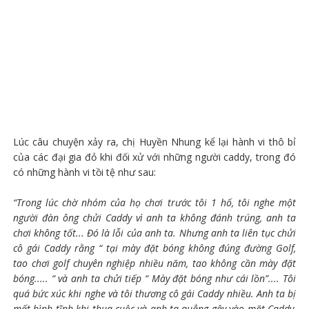
Lúc câu chuyện xảy ra, chị Huyền Nhung kể lại hành vi thô bỉ
của các đại gia đỏ khi đối xử với những người caddy, trong đó
có những hành vi tồi tệ như sau:
“Trong lúc chờ nhóm của họ chơi trước tôi 1 hố, tôi nghe một
người đàn ông chửi Caddy vì anh ta không đánh trúng, anh ta
chơi không tốt... Đó là lỗi của anh ta. Nhưng anh ta liên tục chửi
cô gái Caddy rằng “ tại mày đặt bóng không đúng đường Golf,
tao chơi golf chuyên nghiệp nhiều năm, tao không cần mày đặt
bóng..... “ và anh ta chửi tiếp “ Mày đặt bóng như cái lồn”.... Tôi
quá bức xúc khi nghe và tôi thương cô gái Caddy nhiều. Anh ta bị
mất bình tĩnh khi thua cuộc và anh ta quẳng gậy vào mặt Caddy,