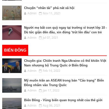
Chuyện “nhân tài” phá nát xã hội
Admin
Nov 11, 2021
Người mẹ bắt con quỳ ngay tại trường vì trượt lớp 10 -
Dù tức giận đến đâu, xin đừng ‘trút lên đầu’ con trẻ
Admin
Jul 07, 2021
BIỂN ĐÔNG
Chuyên gia: Chiến tranh Nga-Ukraine có thể khiến Việt
Nam nhượng bộ Trung Quốc ở Biển Đông
Admin
Feb 16, 2022
Mỹ muốn trấn an ASEAN trong bản “Cáo trạng” Biển
Đông nhắm vào Trung Quốc
Admin
Jan 17, 2022
Biển Đông - Vùng biển quan trọng nhất của thế giới
Admin
Aug 06, 2021