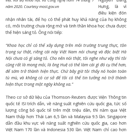
Hưng, là vì
năm 2020. Courtesy most.gov.vn
điều kiện đón
nhận nhân tài, để họ có thể phát huy khả năng của họ không
có, môi trường chưa rộng mở và tinh thần khoa học chưa được
thể hiện sáng tỏ. Ông nói tiếp:
“Khoa học chỉ có thể xây dựng trên môi trường trung thực, tôn
trọng sự thật, riêng cái này Việt Nam nói chung và đặc biệt Hà
Nội chưa có gì sáng tỏ. Cho nên nói thật, tôi nghe như vậy thì tôi
cũng rất là mong mỏi, là ông Huệ có thể làm cái gì đó cụ thể hơn,
để sớm trở thành hiện thực. Chứ bây giờ tôi thấy nó hoàn toàn
tù mù, và không có cơ sở để tôi có thể tin tưởng nó trở thành
hiện thực trong một ngày không xa.”
Theo cơ sở dữ liệu của Thomson-Reuters được Viện Thông tin
quốc tế ISI trích dẫn, về năng suất nghiên cứu quốc gia, tức số
lượng công bố quốc tế trên một triệu dân, thì năm qua Việt
Nam thấp hơn Thái Lan 6,5 lần và Malaysia 9.5 lần. Singapore
dẫn đầu khu vực về năng suất nghiên cứu quốc gia, cao hơn
Việt Nam 170 lần và Indonesia 530 lần. Việt Nam chỉ cao hơn