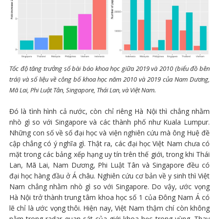
Tốc độ tăng trưởng số bài báo khoa học giữa 2019 và 2010 (biểu đồ bên
trái) và số liệu về công bố khoa học năm 2010 và 2019 của Nam Dương,
Mã Lai, Phi Luật Tân, Singapore, Thái Lan, và Việt Nam.
Đó là tình hình cả nước, còn chỉ riêng Hà Nội thì chẳng nhằm
nhò gì so với Singapore và các thành phố như Kuala Lumpur.
Những con số về số đại học và viện nghiên cứu mà ông Huệ đề
cập chẳng có ý nghĩa gì. Thật ra, các đại học Việt Nam chưa có
mặt trong các bảng xếp hạng uy tín trên thế giới, trong khi Thái
Lan, Mã Lai, Nam Dương, Phi Luật Tân và Singapore đều có
đại học hàng đầu ở Á châu. Nghiên cứu cơ bản về y sinh thì Việt
Nam chẳng nhằm nhò gì so với Singapore. Do vậy, ước vọng
Hà Nội trở thành trung tâm khoa học số 1 của Đông Nam Á có
lẽ chỉ là ước vọng thôi. Hiện nay, Việt Nam thậm chí còn không
nằm trong radar quan sát của giới khoa học trong vùng. Thay