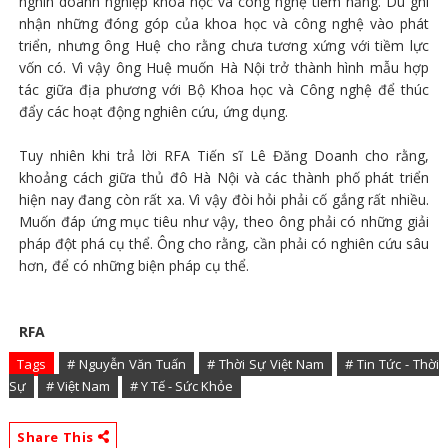
nghìn doanh nghiệp khoa học và công nghệ tiềm năng. Dù ghi
nhận những đóng góp của khoa học và công nghệ vào phát
triển, nhưng ông Huệ cho rằng chưa tương xứng với tiềm lực
vốn có. Vì vậy ông Huệ muốn Hà Nội trở thành hình mẫu hợp
tác giữa địa phương với Bộ Khoa học và Công nghệ để thúc
đẩy các hoạt động nghiên cứu, ứng dụng.
Tuy nhiên khi trả lời RFA Tiến sĩ Lê Đăng Doanh cho rằng,
khoảng cách giữa thủ đô Hà Nội và các thành phố phát triển
hiện nay đang còn rất xa. Vì vậy đòi hỏi phải cố gắng rất nhiều.
Muốn đáp ứng mục tiêu như vậy, theo ông phải có những giải
pháp đột phá cụ thể. Ông cho rằng, cần phải có nghiên cứu sâu
hơn, để có những biện pháp cụ thể.
RFA
Tags
# Nguyễn Văn Tuấn
# Thời Sự Việt Nam
# Tin Tức - Thời
Sự
# Việt Nam
# Y Tế - Sức Khỏe
Share This