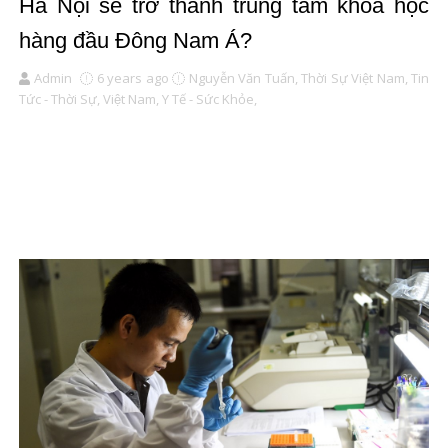
Hà Nội sẽ trở thành trung tâm khoa học
hàng đầu Đông Nam Á?
Admin
6 years ago
Nguyễn Văn Tuấn,
Thời Sự Việt Nam,
Tin
Tức - Thời Sự,
Việt Nam,
Y Tế - Sức Khỏe,