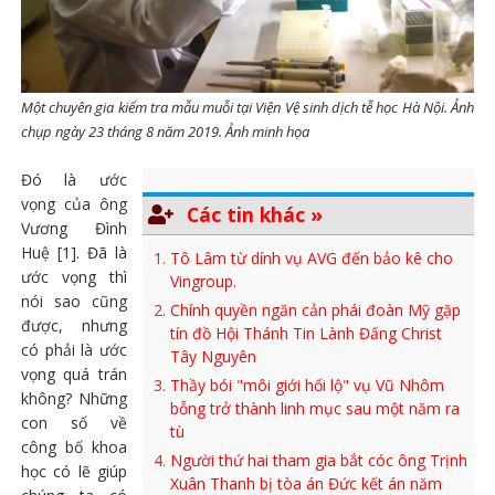
Một chuyên gia kiểm tra mẫu muỗi tại Viện Vệ sinh dịch tễ học Hà Nội. Ảnh
chụp ngày 23 tháng 8 năm 2019. Ảnh minh họa
Đó là ước
vọng của ông
Các tin khác »
Vương Đình
Huệ [1]. Đã là
Tô Lâm từ dính vụ AVG đến bảo kê cho
ước vọng thì
Vingroup.
nói sao cũng
Chính quyền ngăn cản phái đoàn Mỹ gặp
được, nhưng
tín đồ Hội Thánh Tin Lành Đấng Christ
có phải là ước
Tây Nguyên
vọng quá trán
Thầy bói "môi giới hối lộ" vụ Vũ Nhôm
không? Những
bỗng trở thành linh mục sau một năm ra
con số về
tù
công bố khoa
Người thứ hai tham gia bắt cóc ông Trịnh
học có lẽ giúp
Xuân Thanh bị tòa án Đức kết án năm