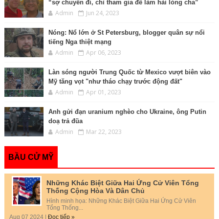
“sợ chuyến đi, chỉ tham gia để làm hài lòng cha”
Admin
Jun 24, 2023
Nóng: Nổ lớn ở St Petersburg, blogger quân sự nổi
tiếng Nga thiệt mạng
Admin
Apr 06, 2023
Làn sóng người Trung Quốc từ Mexico vượt biên vào
Mỹ tăng vọt "như tháo chạy trước động đất"
Admin
Apr 01, 2023
Anh gửi đạn uranium nghèo cho Ukraine, ông Putin
doạ trả đũa
Admin
Mar 22, 2023
BẦU CỬ MỸ
Những Khác Biệt Giữa Hai Ứng Cử Viên Tổng
Thống Cộng Hòa Và Dân Chủ
Hình minh họa: Những Khác Biệt Giữa Hai Ứng Cử Viên
Tổng Thống...
Aug 07 2024 |
Đọc tiếp »