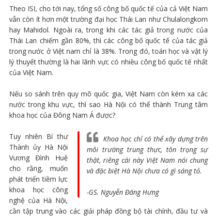
Theo ISI, cho tới nay, tổng số công bố quốc tế của cả Việt Nam
vẫn còn ít hơn một trường đại học Thái Lan như Chulalongkorn
hay Mahidol. Ngoài ra, trong khi các tác giả trong nước của
Thái Lan chiếm gần 80%, thì các công bố quốc tế của tác giả
trong nước ở Việt nam chỉ là 38%. Trong đó, toán học và vật lý
lý thuyết thường là hai lãnh vực có nhiều công bố quốc tế nhất
của Việt Nam.
Nếu so sánh trên quy mô quốc gia, Việt Nam còn kém xa các
nước trong khu vực, thì sao Hà Nội có thể thành Trung tâm
khoa học của Đông Nam Á được?
Tuy nhiên Bí thư
Khoa học chỉ có thể xây dựng trên
Thành ủy Hà Nội
môi trường trung thực, tôn trọng sự
Vương Đình Huệ
thật, riêng cái này Việt Nam nói chung
cho rằng, muốn
và đặc biệt Hà Nội chưa có gì sáng tỏ.
phát triển tiềm lực
khoa học công
-GS. Nguyễn Đăng Hưng
nghệ của Hà Nội,
cần tập trung vào các giải pháp đồng bộ tài chính, đầu tư và