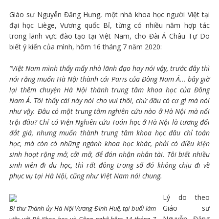
Giáo sư Nguyễn Đăng Hưng, một nhà khoa học người Việt tại
đại học Liège, Vương quốc Bỉ, từng có nhiều năm hợp tác
trong lãnh vực đào tạo tại Việt Nam, cho Đài Á Châu Tự Do
biết ý kiến của mình, hôm 16 tháng 7 năm 2020:
“Việt Nam mình thấy mấy nhà lãnh đạo hay nói vậy, trước đây thì
nói rằng muốn Hà Nội thành cái Paris của Đông Nam Á... bây giờ
lại thêm chuyện Hà Nội thành trung tâm khoa học của Đông
Nam Á. Tôi thấy cái này nói cho vui thôi, chứ đâu có cơ gì mà nói
như vậy. Đâu có một trung tâm nghiên cứu nào ở Hà Nội mà nổi
trội đâu? Chỉ có Viện Nghiên cứu Toán học ở Hà Nội là tương đối
đắt giá, nhưng muốn thành trung tâm khoa học đâu chỉ toán
học, mà còn có những ngành khoa học khác, phải có điều kiện
sinh hoạt rộng mở, cởi mở, để đón nhận nhân tài. Tôi biết nhiều
sinh viên đi du học, thì rất đông trong số đó không chịu đi về
phục vụ tại Hà Nội, cũng như Việt Nam nói chung.
Lý do theo
Giáo sư
Bí thư Thành ủy Hà Nội Vương Đình Huệ, tại buổi làm
Nguyễn Đăng
việc với Bộ Khoa học và Công nghệ hôm 14 tháng 7