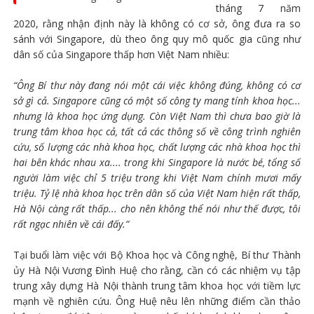
tháng 7 năm
2020, rằng nhận định này là không có cơ sở, ông đưa ra so
sánh với Singapore, dù theo ông quy mô quốc gia cũng như
dân số của Singapore thấp hơn Việt Nam nhiều:
“Ông Bí thư này đang nói một cái việc không đúng, không có cơ
sở gì cả. Singapore cũng có một số công ty mang tính khoa học...
nhưng là khoa học ứng dụng. Còn Việt Nam thì chưa bao giờ là
trung tâm khoa học cả, tất cả các thông số về công trình nghiên
cứu, số lượng các nhà khoa học, chất lượng các nhà khoa học thì
hai bên khác nhau xa.... trong khi Singapore là nước bé, tổng số
người làm việc chỉ 5 triệu trong khi Việt Nam chính mươi mấy
triệu. Tỷ lệ nhà khoa học trên dân số của Việt Nam hiện rất thấp,
Hà Nội càng rất thấp... cho nên không thể nói như thế được, tôi
rất ngạc nhiên về cái đấy.”
Tại buổi làm việc với Bộ Khoa học và Công nghệ, Bí thư Thành
ủy Hà Nội Vương Đình Huệ cho rằng, cần có các nhiệm vụ tập
trung xây dựng Hà Nội thành trung tâm khoa học với tiềm lực
mạnh về nghiên cứu. Ông Huệ nêu lên những điểm cần thảo