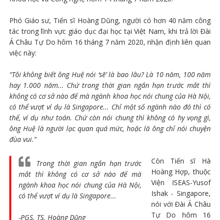
Phó Giáo sư, Tiến sĩ Hoàng Dũng, người có hơn 40 năm công
tác trong lĩnh vực giáo dục đại học tại Việt Nam, khi trả lời Đài
Á Châu Tự Do hôm 16 tháng 7 năm 2020, nhận định liên quan
việc này:
“Tôi không biết ông Huệ nói ‘sẽ’ là bao lâu? Là 10 năm, 100 năm
hay 1.000 năm... Chứ trong thời gian ngắn hạn trước mắt thì
không có cơ sở nào để mà ngành khoa học nói chung của Hà Nội,
có thể vượt ví dụ là Singapore... Chỉ một số ngành nào đó thì có
thể, ví dụ như toán. Chứ còn nói chung thì không có hy vọng gì,
ông Huệ là người lạc quan quá mức, hoặc là ông chỉ nói chuyện
đùa vui.”
Còn Tiến sĩ Hà
Trong thời gian ngắn hạn trước
Hoàng Hợp, thuộc
mắt thì không có cơ sở nào để mà
Viện ISEAS-Yusof
ngành khoa học nói chung của Hà Nội,
Ishak - Singapore,
có thể vượt ví dụ là Singapore...
nói với Đài Á Châu
Tự Do hôm 16
-PGS. TS. Hoàng Dũng