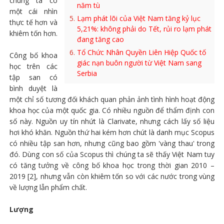
chúng ta có
năm tù
một cái nhìn
Lạm phát lõi của Việt Nam tăng kỷ lục
thực tế hơn và
5,21%: không phải do Tết, rủi ro lạm phát
khiêm tốn hơn.
đang tăng cao
Tổ Chức Nhân Quyền Liên Hiệp Quốc tố
Công bố khoa
giác nạn buôn người từ Việt Nam sang
học trên các
Serbia
tập san có
bình duyệt là
một chỉ số tương đối khách quan phản ảnh tình hình hoạt động
khoa học của một quốc gia. Có nhiều nguồn để thẩm định con
số này. Nguồn uy tín nhứt là Clarivate, nhưng cách lấy số liệu
hơi khó khăn. Nguồn thứ hai kém hơn chút là danh mục Scopus
có nhiều tập san hơn, nhưng cũng bao gồm 'vàng thau' trong
đó. Dùng con số của Scopus thì chúng ta sẽ thấy Việt Nam tuy
có tăng tưởng về công bố khoa học trong thời gian 2010 –
2019 [2], nhưng vẫn còn khiêm tốn so với các nước trong vùng
về lượng lẫn phẩm chất.
Lượng