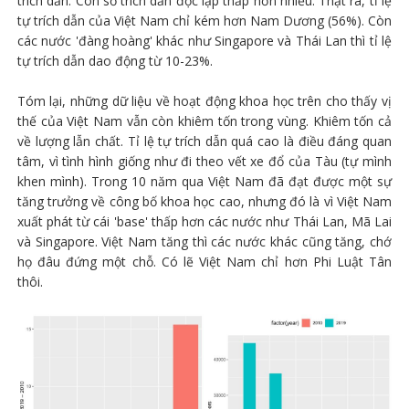
trích dẫn. Con số trích dẫn độc lập thấp hơn nhiều. Thật ra, tỉ lệ
tự trích dẫn của Việt Nam chỉ kém hơn Nam Dương (56%). Còn
các nước 'đàng hoàng' khác như Singapore và Thái Lan thì tỉ lệ
tự trích dẫn dao động từ 10-23%.
Tóm lại, những dữ liệu về hoạt động khoa học trên cho thấy vị
thế của Việt Nam vẫn còn khiêm tốn trong vùng. Khiêm tốn cả
về lượng lẫn chất. Tỉ lệ tự trích dẫn quá cao là điều đáng quan
tâm, vì tình hình giống như đi theo vết xe đổ của Tàu (tự mình
khen mình). Trong 10 năm qua Việt Nam đã đạt được một sự
tăng trưởng về công bố khoa học cao, nhưng đó là vì Việt Nam
xuất phát từ cái 'base' thấp hơn các nước như Thái Lan, Mã Lai
và Singapore. Việt Nam tăng thì các nước khác cũng tăng, chớ
họ đâu đứng một chỗ. Có lẽ Việt Nam chỉ hơn Phi Luật Tân
thôi.