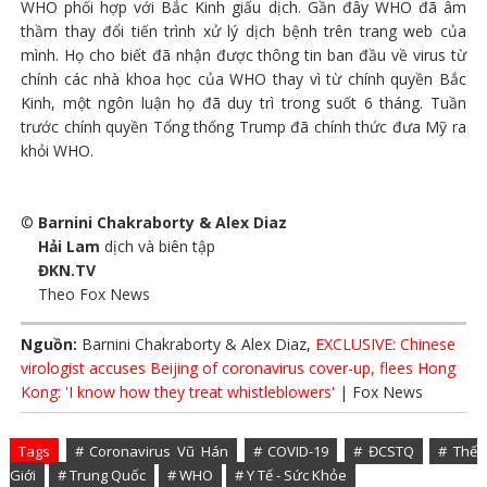
WHO phối hợp với Bắc Kinh giấu dịch. Gần đây WHO đã âm
thầm thay đổi tiến trình xử lý dịch bệnh trên trang web của
mình. Họ cho biết đã nhận được thông tin ban đầu về virus từ
chính các nhà khoa học của WHO thay vì từ chính quyền Bắc
Kinh, một ngôn luận họ đã duy trì trong suốt 6 tháng. Tuần
trước chính quyền Tổng thống Trump đã chính thức đưa Mỹ ra
khỏi WHO.
©
Barnini Chakraborty & Alex Diaz
Hải Lam
dịch và biên tập
ĐKN.TV
Theo Fox News
Nguồn:
Barnini Chakraborty & Alex Diaz,
EXCLUSIVE: Chinese
virologist accuses Beijing of coronavirus cover-up, flees Hong
Kong: 'I know how they treat whistleblowers'
| Fox News
Tags
# Coronavirus Vũ Hán
# COVID-19
# ĐCSTQ
# Thế
Giới
# Trung Quốc
# WHO
# Y Tế - Sức Khỏe