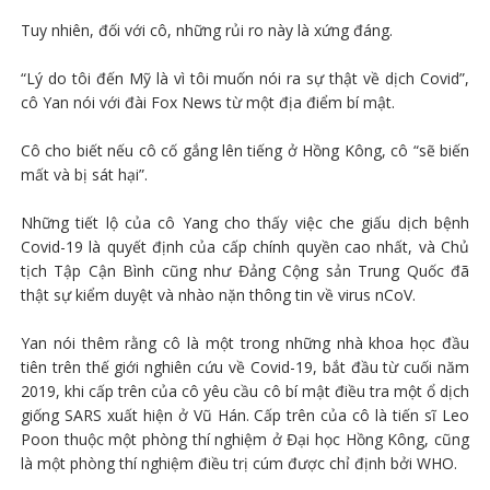
Tuy nhiên, đối với cô, những rủi ro này là xứng đáng.
“Lý do tôi đến Mỹ là vì tôi muốn nói ra sự thật về dịch Covid”,
cô Yan nói với đài Fox News từ một địa điểm bí mật.
Cô cho biết nếu cô cố gắng lên tiếng ở Hồng Kông, cô “sẽ biến
mất và bị sát hại”.
Những tiết lộ của cô Yang cho thấy việc che giấu dịch bệnh
Covid-19 là quyết định của cấp chính quyền cao nhất, và Chủ
tịch Tập Cận Bình cũng như Đảng Cộng sản Trung Quốc đã
thật sự kiểm duyệt và nhào nặn thông tin về virus nCoV.
Yan nói thêm rằng cô là một trong những nhà khoa học đầu
tiên trên thế giới nghiên cứu về Covid-19, bắt đầu từ cuối năm
2019, khi cấp trên của cô yêu cầu cô bí mật điều tra một ổ dịch
giống SARS xuất hiện ở Vũ Hán. Cấp trên của cô là tiến sĩ Leo
Poon thuộc một phòng thí nghiệm ở Đại học Hồng Kông, cũng
là một phòng thí nghiệm điều trị cúm được chỉ định bởi WHO.