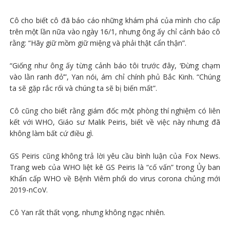
Cô cho biết cô đã báo cáo những khám phá của mình cho cấp
trên một lần nữa vào ngày 16/1, nhưng ông ấy chỉ cảnh báo cô
rằng: “Hãy giữ mồm giữ miệng và phải thật cẩn thận”.
“Giống như ông ấy từng cảnh báo tôi trước đây, ‘Đừng chạm
vào lằn ranh đỏ’”, Yan nói, ám chỉ chính phủ Bắc Kinh. “Chúng
ta sẽ gặp rắc rối và chúng ta sẽ bị biến mất”.
Cô cũng cho biết rằng giám đốc một phòng thí nghiệm có liên
kết với WHO, Giáo sư Malik Peiris, biết về việc này nhưng đã
không làm bất cứ điều gì.
GS Peiris cũng không trả lời yêu cầu bình luận của Fox News.
Trang web của WHO liệt kê GS Peiris là “cố vấn” trong Ủy ban
Khẩn cấp WHO về Bệnh Viêm phổi do virus corona chủng mới
2019-nCoV.
Cô Yan rất thất vọng, nhưng không ngạc nhiên.