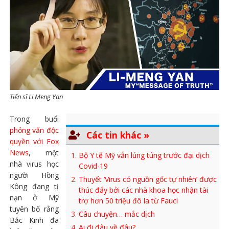
Tiến sĩ Li Meng Yan
Trong buổi
phỏng vấn độc
Các tin khác »
quyền với Fox
News
, một
Bộ Y tế Mỹ vẫn lúng túng trước đại dịch
nhà virus học
Covid-19
người Hồng
Thuyết ‘Virus có nguồn gốc tự nhiên’ được
Kông đang tị
thúc đẩy bởi các nhà khoa học nhận tài
nạn ở Mỹ
trợ hơn 50 triệu đô la từ Fauci
tuyên bố rằng
Câu chuyện… mắc dịch
Bắc Kinh đã
Ai đi đâu về đâu?