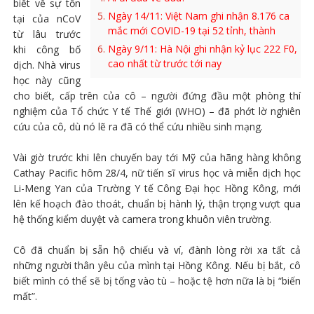
biết về sự tồn
Ngày 14/11: Việt Nam ghi nhận 8.176 ca
tại của nCoV
mắc mới COVID-19 tại 52 tỉnh, thành
từ lâu trước
Ngày 9/11: Hà Nội ghi nhận kỷ lục 222 F0,
khi công bố
cao nhất từ trước tới nay
dịch. Nhà virus
học này cũng
cho biết, cấp trên của cô – người đứng đầu một phòng thí
nghiệm của Tổ chức Y tế Thế giới (WHO) – đã phớt lờ nghiên
cứu của cô, dù nó lẽ ra đã có thể cứu nhiều sinh mạng.
Vài giờ trước khi lên chuyến bay tới Mỹ của hãng hàng không
Cathay Pacific hôm 28/4, nữ tiến sĩ virus học và miễn dịch học
Li-Meng Yan của Trường Y tế Công Đại học Hồng Kông, mới
lên kế hoạch đào thoát, chuẩn bị hành lý, thận trọng vượt qua
hệ thống kiểm duyệt và camera trong khuôn viên trường.
Cô đã chuẩn bị sẵn hộ chiếu và ví, đành lòng rời xa tất cả
những người thân yêu của mình tại Hồng Kông. Nếu bị bắt, cô
biết mình có thể sẽ bị tống vào tù – hoặc tệ hơn nữa là bị “biến
mất”.