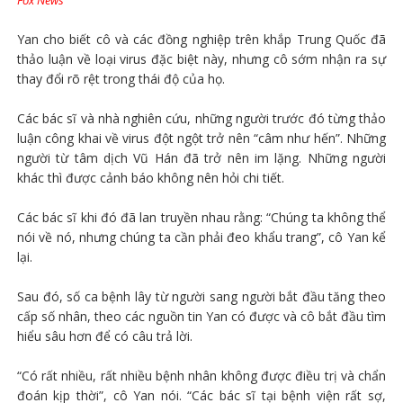
Fox News
Yan cho biết cô và các đồng nghiệp trên khắp Trung Quốc đã
thảo luận về loại virus đặc biệt này, nhưng cô sớm nhận ra sự
thay đổi rõ rệt trong thái độ của họ.
Các bác sĩ và nhà nghiên cứu, những người trước đó từng thảo
luận công khai về virus đột ngột trở nên “câm như hến”. Những
người từ tâm dịch Vũ Hán đã trở nên im lặng. Những người
khác thì được cảnh báo không nên hỏi chi tiết.
Các bác sĩ khi đó đã lan truyền nhau rằng: “Chúng ta không thể
nói về nó, nhưng chúng ta cần phải đeo khẩu trang”, cô Yan kể
lại.
Sau đó, số ca bệnh lây từ người sang người bắt đầu tăng theo
cấp số nhân, theo các nguồn tin Yan có được và cô bắt đầu tìm
hiểu sâu hơn để có câu trả lời.
“Có rất nhiều, rất nhiều bệnh nhân không được điều trị và chẩn
đoán kịp thời”, cô Yan nói. “Các bác sĩ tại bệnh viện rất sợ,