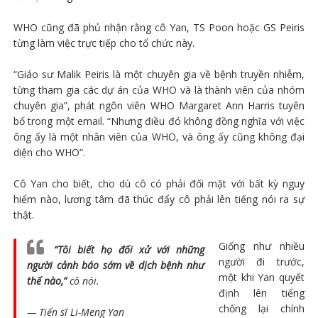
WHO cũng đã phủ nhận rằng cô Yan, TS Poon hoặc GS Peiris
từng làm việc trực tiếp cho tổ chức này.
“Giáo sư Malik Peiris là một chuyên gia về bệnh truyền nhiễm,
từng tham gia các dự án của WHO và là thành viên của nhóm
chuyên gia”, phát ngôn viên WHO Margaret Ann Harris tuyên
bố trong một email. “Nhưng điều đó không đồng nghĩa với việc
ông ấy là một nhân viên của WHO, và ông ấy cũng không đại
diện cho WHO”.
Cô Yan cho biết, cho dù cô có phải đối mặt với bất kỳ nguy
hiểm nào, lương tâm đã thúc đẩy cô phải lên tiếng nói ra sự
thật.
Giống như nhiều
“Tôi biết họ đối xử với những
người đi trước,
người cảnh báo sớm về dịch bệnh như
một khi Yan quyết
thế nào,”
cô nói.
định lên tiếng
chống lại chính
— Tiến sĩ Li-Meng Yan