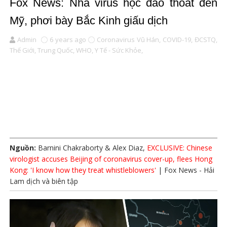
Fox News: Nhà virus học đào thoát đến
Mỹ, phơi bày Bắc Kinh giấu dịch
Admin
6 years ago
Coronavirus Vũ Hán,
COVID-19,
ĐCSTQ,
Thế Giới,
Trung Quốc,
WHO,
Y Tế - Sức Khỏe,
Nguồn:
Barnini Chakraborty & Alex Diaz,
EXCLUSIVE: Chinese
virologist accuses Beijing of coronavirus cover-up, flees Hong
Kong: 'I know how they treat whistleblowers'
| Fox News - Hải
Lam dịch và biên tập