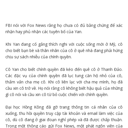
FBI nói với Fox News rằng họ chưa có đủ bằng chứng để xác
nhận hay phủ nhận các tuyên bố của Yan.
Khi Yan đang cố gắng thích nghi với cuộc sống mới ở Mỹ, cô
cho biết bạn bè và thân nhân của cô ở quê nhà đang phải hứng
chịu sự sách nhiễu của chính quyền.
Cô Yan cho biết chính quyền đã kéo đến quê cô ở Thanh Đảo.
Các đặc vụ của chính quyền đã lục tung căn hộ nhỏ của cô,
thẩm vấn cha mẹ cô. Khi cô liên lạc với cha mẹ mình, họ đã
cầu xin cô trở về. Họ nói rằng cô không biết hậu quả của những
gì cô nói và cầu xin cô từ bỏ cuộc chiến với chính quyền.
Đại học Hồng Kông đã gỡ trang thông tin cá nhân của cô
xuống, thu hồi quyền truy cập tài khoản và email làm việc của
cô, dù cô đang ở giai đoạn nghỉ phép và đã được chấp thuận.
Trong một thông cáo gửi Fox News, một phát ngôn viên của