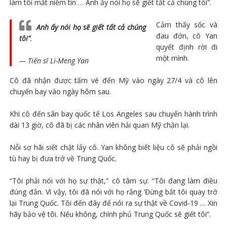
làm tôi mất niềm tin … Anh ấy nói họ sẽ giết tất cả chúng tôi”.
Cảm thấy sốc và
Anh ấy nói họ sẽ giết tất cả chúng
đau đớn, cô Yan
tôi”
.
quyết định rời đi
một mình.
— Tiến sĩ Li-Meng Yan
Cô đã nhận được tấm vé đến Mỹ vào ngày 27/4 và cô lên
chuyến bay vào ngày hôm sau.
Khi cô đến sân bay quốc tế Los Angeles sau chuyến hành trình
dài 13 giờ, cô đã bị các nhân viên hải quan Mỹ chặn lại.
Nỗi sợ hãi siết chặt lấy cô. Yan không biết liệu cô sẽ phải ngồi
tù hay bị đưa trở về Trung Quốc.
“Tôi phải nói với họ sự thật,” cô tâm sự. “Tôi đang làm điều
đúng đắn. Vì vậy, tôi đã nói với họ rằng ‘Đừng bắt tôi quay trở
lại Trung Quốc. Tôi đến đây để nói ra sự thật về Covid-19 … Xin
hãy bảo vệ tôi. Nếu không, chính phủ Trung Quốc sẽ giết tôi”.