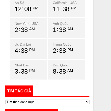
Ấn Độ
California, USA
12
08
11
38
PM
PM
New York, USA
Anh Quốc
2
38
1
38
AM
AM
Úc Đại Lợi
Trung Quốc
4
38
2
38
PM
PM
Nhật Bản
Đức Quốc
3
38
8
38
PM
AM
TÌM TÁC GIẢ