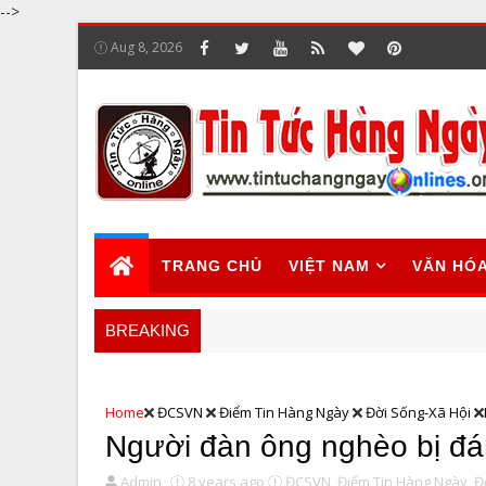
-->
Aug 8, 2026
TRANG CHỦ
VIỆT NAM
VĂN HÓ
BREAKING
Home
ĐCSVN
Điểm Tin Hàng Ngày
Đời Sống-Xã Hội
Người đàn ông nghèo bị đá
Admin
8 years ago
ĐCSVN,
Điểm Tin Hàng Ngày,
Đ