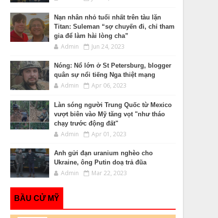
Nạn nhân nhỏ tuổi nhất trên tàu lặn
Titan: Suleman “sợ chuyến đi, chỉ tham
gia để làm hài lòng cha”
Admin
Jun 24, 2023
Nóng: Nổ lớn ở St Petersburg, blogger
quân sự nổi tiếng Nga thiệt mạng
Admin
Apr 06, 2023
Làn sóng người Trung Quốc từ Mexico
vượt biên vào Mỹ tăng vọt "như tháo
chạy trước động đất"
Admin
Apr 01, 2023
Anh gửi đạn uranium nghèo cho
Ukraine, ông Putin doạ trả đũa
Admin
Mar 22, 2023
BẦU CỬ MỸ