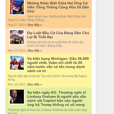
Những Khác Biệt Giữa Hai Ứng Cử
Viên Tổng Thống Cộng Hòa Và Dân
Chủ
Hình minh họa: Những Khác Biệt Giữa Hai
Ứng Cử Viên Tổng Thống...
Aug 07 2024 |
Đọc tiếp »
Dự Luật Bầu Cử Của Đảng Dân Chủ
Lại Bị Thất Bại
Không đòi hỏi cử tri xuất trình ID (thẻ căn
cước có hình.) Đảng Dân...
Nov 10 2021 |
Đọc tiếp »
Vụ kiện bang Michigan: Gần 26.000
người chết, thậm chí chết từ 20
năm trước vẫn có tên trong danh
sách cử tri
Người dân tập trung tại Tòa nhà Quốc hội bang Michigan
trong...
Nov 10 2021 |
Đọc tiếp »
Sự kiện ngày 6/1: Thượng nghị sĩ
Lindsey Graham là người yêu cầu
cảnh sát Capitol bắn vào người
ủng hộ Trump không có vũ trang
Thượng nghị sĩ Hoa Kỳ Lindsey Graham tại một cuộc họp
báo tại...