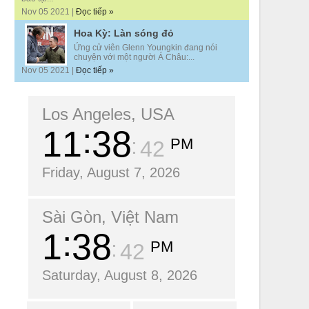
Nov 05 2021 |
Đọc tiếp »
Hoa Kỳ: Làn sóng đỏ
Ứng cử viên Glenn Youngkin đang nói
chuyện với một người Á Châu:...
Nov 05 2021 |
Đọc tiếp »
Los Angeles, USA
11
38
PM
44
Friday, August 7, 2026
Sài Gòn, Việt Nam
1
38
PM
44
Saturday, August 8, 2026