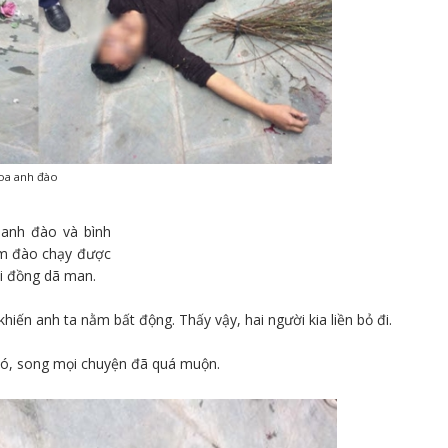
hoa anh đào
 anh đào và bình
rộm đào chạy được
ội đồng dã man.
hiến anh ta nằm bất động. Thấy vậy, hai người kia liền bỏ đi.
 đó, song mọi chuyện đã quá muộn.