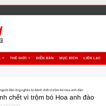
A
THẾ GIỚI
DIỄN ĐÀN
MỤC ĐÍCH
LIÊN LẠC
Người đàn ông nghèo bị đánh chết vì trộm bó Hoa anh đào
nh chết vì trộm bó Hoa anh đào
ời Sống-Xã Hội,