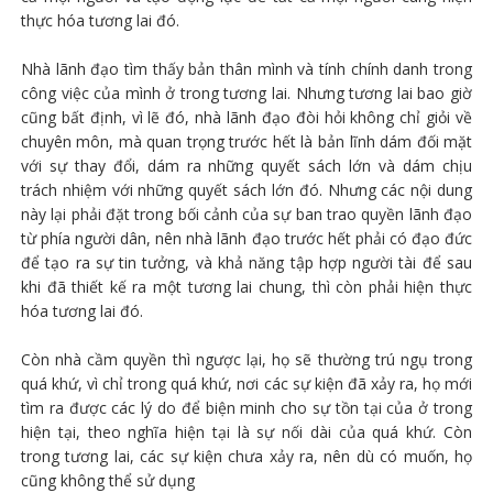
thực hóa tương lai đó.
Nhà lãnh đạo tìm thấy bản thân mình và tính chính danh trong
công việc của mình ở trong tương lai. Nhưng tương lai bao giờ
cũng bất định, vì lẽ đó, nhà lãnh đạo đòi hỏi không chỉ giỏi về
chuyên môn, mà quan trọng trước hết là bản lĩnh dám đối mặt
với sự thay đổi, dám ra những quyết sách lớn và dám chịu
trách nhiệm với những quyết sách lớn đó. Nhưng các nội dung
này lại phải đặt trong bối cảnh của sự ban trao quyền lãnh đạo
từ phía người dân, nên nhà lãnh đạo trước hết phải có đạo đức
để tạo ra sự tin tưởng, và khả năng tập hợp người tài để sau
khi đã thiết kế ra một tương lai chung, thì còn phải hiện thực
hóa tương lai đó.
Còn nhà cầm quyền thì ngược lại, họ sẽ thường trú ngụ trong
quá khứ, vì chỉ trong quá khứ, nơi các sự kiện đã xảy ra, họ mới
tìm ra được các lý do để biện minh cho sự tồn tại của ở trong
hiện tại, theo nghĩa hiện tại là sự nối dài của quá khứ. Còn
trong tương lai, các sự kiện chưa xảy ra, nên dù có muốn, họ
cũng không thể sử dụng