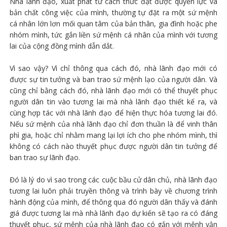
Nhà lãnh đạo, xuất phát từ cách thức đạt được quyền lực và
bản chất công việc của mình, thường tự đặt ra một sứ mệnh
cá nhân lớn lơn mối quan tâm của bản thân, gia đình hoặc phe
nhóm mình, tức gắn liền sứ mệnh cá nhân của mình với tương
lai của cộng đồng mình dẫn dắt.
Vì sao vậy? Vì chỉ thông qua cách đó, nhà lãnh đạo mới có
được sự tin tưởng và ban trao sứ mệnh lạo của người dân. Và
cũng chỉ bằng cách đó, nhà lãnh đạo mới có thể thuyết phục
người dân tin vào tương lai mà nhà lãnh đạo thiết kế ra, và
cùng hợp tác với nhà lãnh đạo để hiện thực hóa tương lai đó.
Nếu sứ mệnh của nhà lãnh đạo chỉ đơn thuần là để vinh thân
phì gia, hoặc chỉ nhằm mang lại lợi ích cho phe nhóm mình, thì
không có cách nào thuyết phục được người dân tin tưởng để
ban trao sự lãnh đạo.
Đó là lý do vì sao trong các cuộc bầu cử dân chủ, nhà lãnh đạo
tương lai luôn phải truyền thông và trình bày về chương trình
hành động của mình, để thông qua đó người dân thấy và đánh
giá được tương lai mà nhà lãnh đạo dự kiến sẽ tạo ra có đáng
thuyết phục, sứ mệnh của nhà lãnh đạo có gắn với mệnh vận