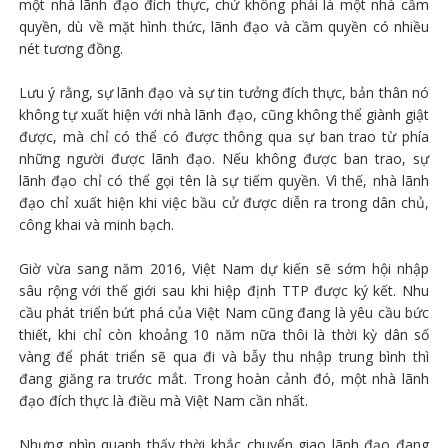
một nhà lãnh đạo đích thực, chứ không phải là một nhà cầm
quyền, dù về mặt hình thức, lãnh đạo và cầm quyền có nhiều
nét tương đồng.
Lưu ý rằng, sự lãnh đạo và sự tin tưởng đích thực, bản thân nó
không tự xuất hiện với nhà lãnh đạo, cũng không thể giành giật
được, mà chỉ có thể có được thông qua sự ban trao từ phía
những người được lãnh đạo. Nếu không được ban trao, sự
lãnh đạo chỉ có thể gọi tên là sự tiếm quyền. Vì thế, nhà lãnh
đạo chỉ xuất hiện khi việc bầu cử được diễn ra trong dân chủ,
công khai và minh bạch.
Giờ vừa sang năm 2016, Việt Nam dự kiến sẽ sớm hội nhập
sâu rộng với thế giới sau khi hiệp định TTP được ký kết. Nhu
cầu phát triển bứt phá của Việt Nam cũng đang là yêu cầu bức
thiết, khi chỉ còn khoảng 10 năm nữa thôi là thời kỳ dân số
vàng để phát triển sẽ qua đi và bẫy thu nhập trung bình thì
đang giăng ra trước mắt. Trong hoàn cảnh đó, một nhà lãnh
đạo đích thực là điều mà Việt Nam cần nhất.
Nhưng nhìn quanh thấy thời khắc chuyển giao lãnh đạo đang