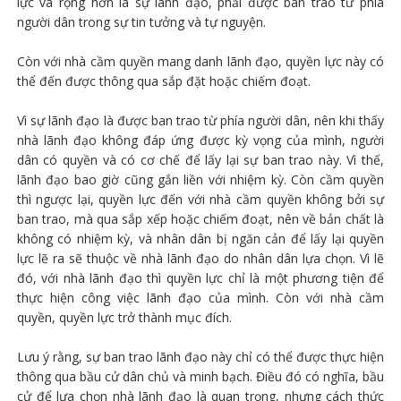
lực và rộng hơn là sự lãnh đạo, phải được ban trao từ phía
người dân trong sự tin tưởng và tự nguyện.
Còn với nhà cầm quyền mang danh lãnh đạo, quyền lực này có
thể đến được thông qua sắp đặt hoặc chiếm đoạt.
Vì sự lãnh đạo là được ban trao từ phía người dân, nên khi thấy
nhà lãnh đạo không đáp ứng được kỳ vọng của mình, người
dân có quyền và có cơ chế để lấy lại sự ban trao này. Vì thế,
lãnh đạo bao giờ cũng gắn liền với nhiệm kỳ. Còn cầm quyền
thì ngược lại, quyền lực đến với nhà cầm quyền không bởi sự
ban trao, mà qua sắp xếp hoặc chiếm đoạt, nên về bản chất là
không có nhiệm kỳ, và nhân dân bị ngăn cản để lấy lại quyền
lực lẽ ra sẽ thuộc về nhà lãnh đạo do nhân dân lựa chọn. Vì lẽ
đó, với nhà lãnh đạo thì quyền lực chỉ là một phương tiện để
thực hiện công việc lãnh đạo của mình. Còn với nhà cầm
quyền, quyền lực trở thành mục đích.
Lưu ý rằng, sự ban trao lãnh đạo này chỉ có thể được thực hiện
thông qua bầu cử dân chủ và minh bạch. Điều đó có nghĩa, bầu
cử để lựa chọn nhà lãnh đạo là quan trọng, nhưng cách thức