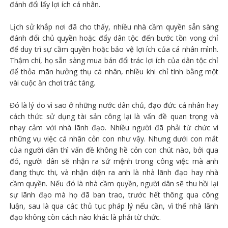
đánh đổi lấy lợi ích cá nhân.
Lịch sử khắp nơi đã cho thấy, nhiều nhà cầm quyền sẵn sàng
đánh đổi chủ quyền hoặc đẩy dân tộc đến bước tồn vong chỉ
để duy trì sự cầm quyền hoặc bảo vệ lợi ích của cá nhân mình.
Thậm chí, họ sẵn sàng mua bán đổi trác lợi ích của dân tộc chỉ
để thỏa mãn hưởng thụ cá nhân, nhiều khi chỉ tính bằng một
vài cuộc ăn chơi trác táng.
Đó là lý do vì sao ở những nước dân chủ, đạo đức cá nhân hay
cách thức sử dụng tài sản công lại là vấn đề quan trọng và
nhạy cảm với nhà lãnh đạo. Nhiều người đã phải từ chức vì
những vụ việc cá nhân cỏn con như vậy. Nhưng dưới con mắt
của người dân thì vấn đề không hề cỏn con chút nào, bởi qua
đó, người dân sẽ nhận ra sứ mệnh trong công việc mà anh
đang thực thi, và nhận diện ra anh là nhà lãnh đạo hay nhà
cầm quyền. Nếu đó là nhà cầm quyền, người dân sẽ thu hồi lại
sự lãnh đạo mà họ đã ban trao, trước hết thông qua công
luận, sau là qua các thủ tục pháp lý nếu cần, vì thế nhà lãnh
đạo không còn cách nào khác là phải từ chức.