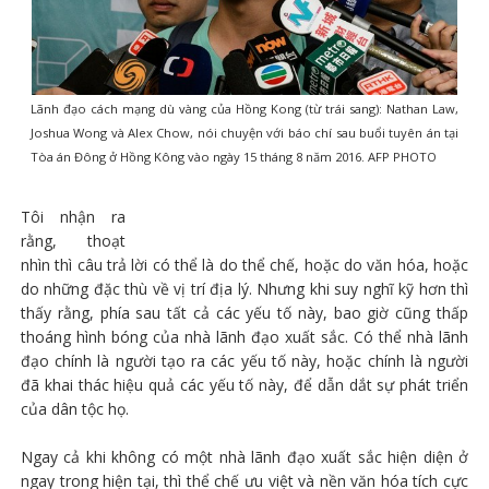
Lãnh đạo cách mạng dù vàng của Hồng Kong (từ trái sang): Nathan Law,
Joshua Wong và Alex Chow, nói chuyện với báo chí sau buổi tuyên án tại
Tòa án Đông ở Hồng Kông vào ngày 15 tháng 8 năm 2016. AFP PHOTO
Tôi nhận ra
rằng, thoạt
nhìn thì câu trả lời có thể là do thể chế, hoặc do văn hóa, hoặc
do những đặc thù về vị trí địa lý. Nhưng khi suy nghĩ kỹ hơn thì
thấy rằng, phía sau tất cả các yếu tố này, bao giờ cũng thấp
thoáng hình bóng của nhà lãnh đạo xuất sắc. Có thể nhà lãnh
đạo chính là người tạo ra các yếu tố này, hoặc chính là người
đã khai thác hiệu quả các yếu tố này, để dẫn dắt sự phát triển
của dân tộc họ.
Ngay cả khi không có một nhà lãnh đạo xuất sắc hiện diện ở
ngay trong hiện tại, thì thể chế ưu việt và nền văn hóa tích cực