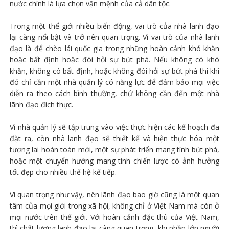
nước chính là lựa chọn vận mệnh của cả dân tộc.
Trong một thế giới nhiều biến động, vai trò của nhà lãnh đạo
lại càng nổi bật và trở nên quan trọng. Vì vai trò của nhà lãnh
đạo là để chèo lái quốc gia trong những hoàn cảnh khó khăn
hoặc bất định hoặc đòi hỏi sự bứt phá. Nếu không có khó
khăn, không có bất định, hoặc không đòi hỏi sự bứt phá thì khi
đó chỉ cần một nhà quản lý có năng lực để đảm bảo mọi việc
diễn ra theo cách bình thường, chứ không cần đến một nhà
lãnh đạo đích thực.
Vì nhà quản lý sẽ tập trung vào việc thực hiện các kế hoạch đã
đặt ra, còn nhà lãnh đạo sẽ thiết kế và hiện thực hóa một
tương lai hoàn toàn mới, một sự phát triển mang tính bứt phá,
hoặc một chuyển hướng mang tính chiến lược có ảnh hưởng
tốt đẹp cho nhiều thế hệ kế tiếp.
Vì quan trọng như vậy, nên lãnh đạo bao giờ cũng là một quan
tâm của mọi giới trong xã hội, không chỉ ở Việt Nam mà còn ở
mọi nước trên thế giới. Với hoàn cảnh đặc thù của Việt Nam,
thì chất lượng lãnh đạo lại càng quan trọng, khi phần lớn người