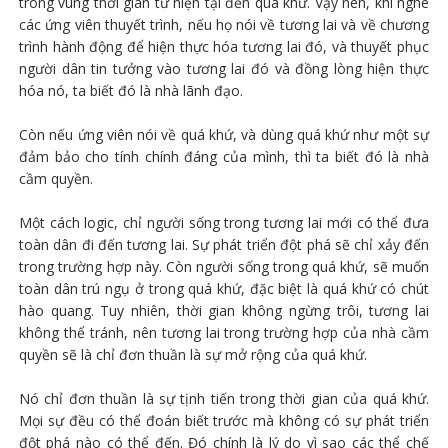
trong vùng thời gian từ hiện tại đến quá khứ. Vậy nên, khi nghe
các ứng viên thuyết trình, nếu họ nói về tương lai và về chương
trình hành động để hiện thực hóa tương lai đó, và thuyết phục
người dân tin tưởng vào tương lai đó và đồng lòng hiện thực
hóa nó, ta biết đó là nhà lãnh đạo.
Còn nếu ứng viên nói về quá khứ, và dùng quá khứ như một sự
đảm bảo cho tính chính đáng của mình, thì ta biết đó là nhà
cầm quyền.
Một cách logic, chỉ người sống trong tương lai mới có thể đưa
toàn dân đi đến tương lai. Sự phát triển đột phá sẽ chỉ xảy đến
trong trường hợp này. Còn người sống trong quá khứ, sẽ muốn
toàn dân trú ngụ ở trong quá khứ, đặc biệt là quá khứ có chút
hào quang. Tuy nhiên, thời gian không ngừng trôi, tương lai
không thể tránh, nên tương lai trong trường hợp của nhà cầm
quyền sẽ là chỉ đơn thuần là sự mở rộng của quá khứ.
Nó chỉ đơn thuần là sự tịnh tiến trong thời gian của quá khứ.
Mọi sự đều có thể đoán biết trước mà không có sự phát triển
đột phá nào có thể đến. Đó chính là lý do vì sao các thể chế