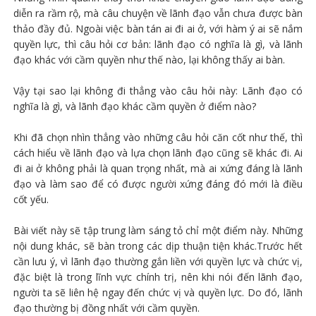
diễn ra rầm rộ, mà câu chuyện về lãnh đạo vẫn chưa được bàn
thảo đầy đủ. Ngoài việc bàn tán ai đi ai ở, với hàm ý ai sẽ nắm
quyền lực, thì câu hỏi cơ bản: lãnh đạo có nghĩa là gì, và lãnh
đạo khác với cầm quyền như thế nào, lại không thấy ai bàn.
Vậy tại sao lại không đi thẳng vào câu hỏi này: Lãnh đạo có
nghĩa là gì, và lãnh đạo khác cầm quyền ở điểm nào?
Khi đã chọn nhìn thẳng vào những câu hỏi căn cốt như thế, thì
cách hiểu về lãnh đạo và lựa chọn lãnh đạo cũng sẽ khác đi. Ai
đi ai ở không phải là quan trọng nhất, mà ai xứng đáng là lãnh
đạo và làm sao để có được người xứng đáng đó mới là điều
cốt yếu.
Bài viết này sẽ tập trung làm sáng tỏ chỉ một điểm này. Những
nội dung khác, sẽ bàn trong các dịp thuận tiện khác.Trước hết
cần lưu ý, vì lãnh đạo thường gắn liền với quyền lực và chức vị,
đặc biệt là trong lĩnh vực chính trị, nên khi nói đến lãnh đạo,
người ta sẽ liên hệ ngay đến chức vị và quyền lực. Do đó, lãnh
đạo thường bị đồng nhất với cầm quyền.