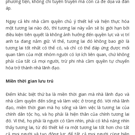
phương tiện, không chỉ tuyên truyền mà còn cả đe dọa và đàn
áp.
Ngay cả khi nhà cầm quyền chủ ý thiết kế và hiện thực hóa
một tương lai nào đó, thì tương lai này vẫn sẽ bị giới hạn bởi
điều kiện tiên quyết là không ảnh hưởng đến quyền lực và vị trí
anh ta đang nắm giữ. Vì thế, tương lai đó không bao giờ là
tương lai tốt nhất có thể có, và chỉ có thể đáp ứng được mối
quan tâm của một nhóm người có lợi ích liên quan, chứ không
phải của tất cả mọi người, trừ phi nhà cầm quyền tự chuyển
hóa trở thành nhà lãnh đạo.
Miền thời gian lưu trú
Điểm khác biệt thứ ba là miền thời gian mà nhà lãnh đạo và
nhà cầm quyền đến sống và làm việc ở trong đó. Với nhà lãnh
đạo, miền thời gian mà họ sống và làm việc là tương lai của
chính dân tộc họ, và họ phải là hiện thân của chính tương lai
đó. Vì thế, họ phải là người có tầm nhìn, phải có khả năng nhìn
thấy tương lai, từ đó thiết kế ra một tương lai tốt hơn cho tất
cả mọi người và tạo động lực để tất cả mọi người cùng hiện