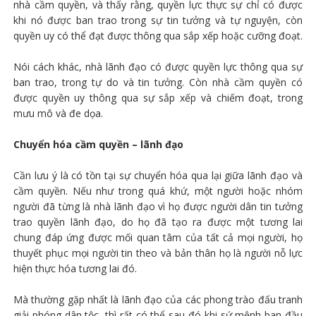
nhà cầm quyền, và thấy rằng, quyền lực thực sự chỉ có được
khi nó được ban trao trong sự tin tưởng và tự nguyện, còn
quyền uy có thể đạt được thông qua sắp xếp hoặc cưỡng đoạt.
Nói cách khác, nhà lãnh đạo có được quyền lực thông qua sự
ban trao, trong tự do và tin tưởng. Còn nhà cầm quyền có
được quyền uy thông qua sự sắp xếp và chiếm đoạt, trong
mưu mô và đe dọa.
Chuyển hóa cầm quyền – lãnh đạo
Cần lưu ý là có tồn tại sự chuyển hóa qua lại giữa lãnh đạo và
cầm quyền. Nếu như trong quá khứ, một người hoặc nhóm
người đã từng là nhà lãnh đạo vì họ được người dân tin tưởng
trao quyền lãnh đạo, do họ đã tạo ra được một tương lai
chung đáp ứng được mối quan tâm của tất cả mọi người, họ
thuyết phục mọi người tin theo và bản thân họ là người nỗ lực
hiện thực hóa tương lai đó.
Mà thường gặp nhất là lãnh đạo của các phong trào đấu tranh
giải phóng dân tộc, thì rất có thể sau đó khi sứ mệnh ban đầu