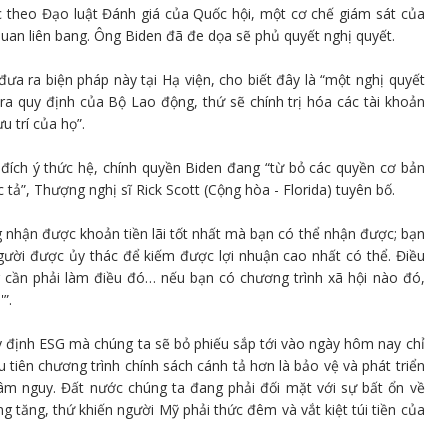
c theo Đạo luật Đánh giá của Quốc hội, một cơ chế giám sát của
quan liên bang. Ông Biden đã đe dọa sẽ phủ quyết nghị quyết.
ưa ra biện pháp này tại Hạ viện, cho biết đây là “một nghị quyết
ra quy định của Bộ Lao động, thứ sẽ chính trị hóa các tài khoản
 trí của họ”.
đích ý thức hệ, chính quyền Biden đang “từ bỏ các quyền cơ bản
ả”, Thượng nghị sĩ Rick Scott (Cộng hòa - Florida) tuyên bố.
 nhận được khoản tiền lãi tốt nhất mà bạn có thể nhận được; bạn
gười được ủy thác để kiếm được lợi nhuận cao nhất có thể. Điều
 cần phải làm điều đó… nếu bạn có chương trình xã hội nào đó,
”.
y định ESG mà chúng ta sẽ bỏ phiếu sắp tới vào ngày hôm nay chỉ
 tiên chương trình chính sách cánh tả hơn là bảo vệ và phát triển
lâm nguy. Đất nước chúng ta đang phải đối mặt với sự bất ổn về
ng tăng, thứ khiến người Mỹ phải thức đêm và vắt kiệt túi tiền của