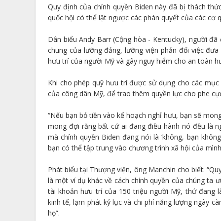
Quy định của chính quyền Biden này đã bị thách thứ
quốc hội có thể lật ngược các phán quyết của các cơ 
Dân biểu Andy Barr (Cộng hòa - Kentucky), người đã đ
chung của lưỡng đảng, lưỡng viện phản đối việc đưa 
hưu trí của người Mỹ và gây nguy hiểm cho an toàn hưu
Khi cho phép quỹ hưu trí được sử dụng cho các mục 
của công dân Mỹ, để trao thêm quyền lực cho phe cực t
“Nếu bạn bỏ tiền vào kế hoạch nghỉ hưu, bạn sẽ mong
mong đợi rằng bất cứ ai đang điều hành nó đều là n
mà chính quyền Biden đang nói là ‘không, bạn không
bạn có thể tập trung vào chương trình xã hội của mình'
Phát biểu tại Thượng viện, ông Manchin cho biết: “Qu
là một ví dụ khác về cách chính quyền của chúng ta ưu
tài khoản hưu trí của 150 triệu người Mỹ, thứ đang 
kinh tế, lạm phát kỷ lục và chi phí năng lượng ngày cà
họ”.