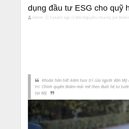
dụng đầu tư ESG cho quỹ h
Admin
3 years ago
Bảo Nguyên,
Hoa Kỳ,
Joe Biden
Khoản tiền tiết kiệm hưu trí của người dân Mỹ
trí. Chính quyền Biden mải mê theo đuổi hệ tư tưởng
tại Mỹ.