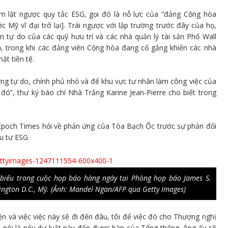
 lật ngược quy tắc ESG, gọi đó là nỗ lực của “đảng Cộng hòa
ỹ vĩ đại trở lại]. Trái ngược với lập trường trước đây của họ,
tự do của các quỹ hưu trí và các nhà quản lý tài sản Phố Wall
ọ, trong khi các đảng viên Cộng hòa đang cố gắng khiến các nhà
ặt tiền tệ.
ường tự do, chính phủ nhỏ và để khu vực tư nhân làm công việc của
đó”, thư ký báo chí Nhà Trắng Karine Jean-Pierre cho biết trong
The Epoch Times hỏi về phản ứng của Tòa Bạch Ốc trước sự phản đối
u tư ESG.
 biểu trong cuộc họp báo hàng ngày tại Phòng họp báo James S.
ngton D.C., Mỹ. (Ảnh: Mandel Ngan/AFP qua Getty Images)
ện và việc việc này sẽ đi đến đâu, tôi để việc đó cho Thượng nghị
hể nói là nếu dự luật này đến được bàn của Tổng thống, ông ấy sẽ