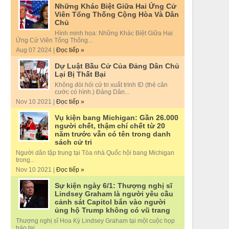
Những Khác Biệt Giữa Hai Ứng Cử
Viên Tổng Thống Cộng Hòa Và Dân
Chủ
Hình minh họa: Những Khác Biệt Giữa Hai
Ứng Cử Viên Tổng Thống...
Aug 07 2024 |
Đọc tiếp »
Dự Luật Bầu Cử Của Đảng Dân Chủ
Lại Bị Thất Bại
Không đòi hỏi cử tri xuất trình ID (thẻ căn
cước có hình.) Đảng Dân...
Nov 10 2021 |
Đọc tiếp »
Vụ kiện bang Michigan: Gần 26.000
người chết, thậm chí chết từ 20
năm trước vẫn có tên trong danh
sách cử tri
Người dân tập trung tại Tòa nhà Quốc hội bang Michigan
trong...
Nov 10 2021 |
Đọc tiếp »
Sự kiện ngày 6/1: Thượng nghị sĩ
Lindsey Graham là người yêu cầu
cảnh sát Capitol bắn vào người
ủng hộ Trump không có vũ trang
Thượng nghị sĩ Hoa Kỳ Lindsey Graham tại một cuộc họp
báo tại...