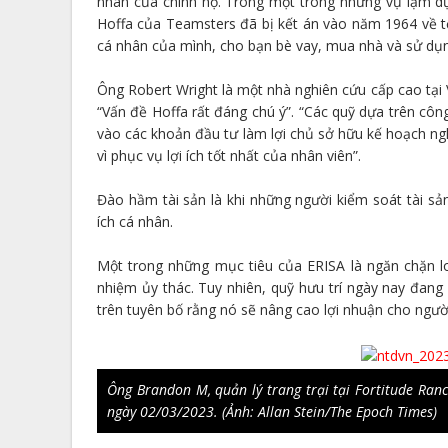
nhân của chính họ. Trong một trong những vụ lạm dụ
Hoffa của Teamsters đã bị kết án vào năm 1964 về tộ
cá nhân của mình, cho bạn bè vay, mua nhà và sử dụ
Ông Robert Wright là một nhà nghiên cứu cấp cao tại 
“Vấn đề Hoffa rất đáng chú ý”. “Các quỹ dựa trên côn
vào các khoản đầu tư làm lợi chủ sở hữu kế hoạch ng
vì phục vụ lợi ích tốt nhất của nhân viên”.
Đào hầm tài sản là khi những người kiểm soát tài sả
ích cá nhân.
Một trong những mục tiêu của ERISA là ngăn chặn lo
nhiệm ủy thác. Tuy nhiên, quỹ hưu trí ngày nay đan
trên tuyên bố rằng nó sẽ nâng cao lợi nhuận cho người
Ông Brandon M, quản lý trang trại tại Fortitude Ran
ngày 02/03/2023. (Ảnh: Allan Stein/The Epoch Times)