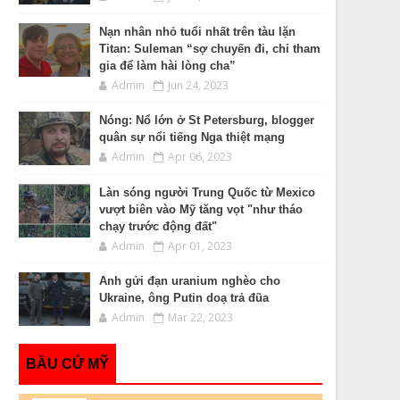
Nạn nhân nhỏ tuổi nhất trên tàu lặn
Titan: Suleman “sợ chuyến đi, chỉ tham
gia để làm hài lòng cha”
Admin
Jun 24, 2023
Nóng: Nổ lớn ở St Petersburg, blogger
quân sự nổi tiếng Nga thiệt mạng
Admin
Apr 06, 2023
Làn sóng người Trung Quốc từ Mexico
vượt biên vào Mỹ tăng vọt "như tháo
chạy trước động đất"
Admin
Apr 01, 2023
Anh gửi đạn uranium nghèo cho
Ukraine, ông Putin doạ trả đũa
Admin
Mar 22, 2023
BẦU CỬ MỸ