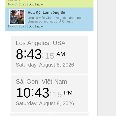
Nov 05 2021 |
Đọc tiếp »
Hoa Kỳ: Làn sóng đỏ
Ứng cử viên Glenn Youngkin đang nói
chuyện với một người Á Châu:...
Nov 05 2021 |
Đọc tiếp »
Los Angeles, USA
8
43
AM
16
Saturday, August 8, 2026
Sài Gòn, Việt Nam
10
43
PM
16
Saturday, August 8, 2026