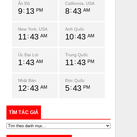
Ấn Độ
California, USA
9
13
8
43
PM
AM
New York, USA
Anh Quốc
11
43
10
43
AM
AM
Úc Đại Lợi
Trung Quốc
1
43
11
43
AM
PM
Nhật Bản
Đức Quốc
12
43
5
43
AM
PM
TÌM TÁC GIẢ