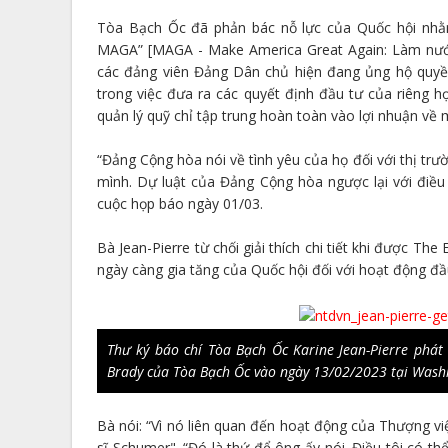
Tòa Bạch Ốc đã phản bác nỗ lực của Quốc hội nhằm
MAGA” [MAGA - Make America Great Again: Làm nước M
các đảng viên Đảng Dân chủ hiện đang ủng hộ quyền 
trong việc đưa ra các quyết định đầu tư của riêng h
quản lý quỹ chỉ tập trung hoàn toàn vào lợi nhuận về m
“Đảng Cộng hòa nói về tình yêu của họ đối với thị tr
mình. Dự luật của Đảng Cộng hòa ngược lại với điều 
cuộc họp báo ngày 01/03.
Bà Jean-Pierre từ chối giải thích chi tiết khi được 
ngày càng gia tăng của Quốc hội đối với hoạt động đầ
Thư ký báo chí Tòa Bạch Ốc Karine Jean-Pierre phát
Brady của Tòa Bạch Ốc vào ngày 13/02/2023 tại Washi
Bà nói: “Vì nó liên quan đến hoạt động của Thượng vi
sĩ Schumer". “Đó là thứ để ông ấy nói. Điều tôi có t