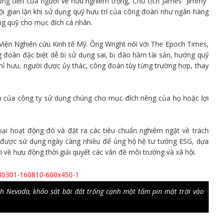
ng tiền của người về hưu nghiêm trọng, Chủ tịch James “Jimmy”
i gian lận khi sử dụng quỹ hưu trí của công đoàn như ngân hàng
ng quỹ cho mục đích cá nhân.
Viện Nghiên cứu Kinh tế Mỹ. Ông Wright nói với The Epoch Times,
g đoàn đặc biệt dễ bị sử dụng sai, bị đào hầm tài sản, hướng quỹ
hỉ hưu, người được ủy thác, công đoàn tùy từng trường hợp, thay
n của công ty sử dụng chúng cho mục đích riêng của họ hoặc lợi
ại hoạt động đó và đặt ra các tiêu chuẩn nghiêm ngặt về trách
g được sử dụng ngày càng nhiều để ủng hộ hệ tư tưởng ESG, dựa
 về hưu đồng thời giải quyết các vấn đề môi trường và xã hội.
ch Nevada, khảo sát bãi đất trống cạnh một tấm pin mặt trời vào