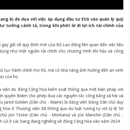
ang bị đe dọa với việc áp dụng đầu tư ESG vào quản lý quỹ
ư tưởng cánh tả, trong khi phớt lờ đi lợi ích tài chính của
 gay gắt về quy định mới của Bộ Lao động liên quan đến việc liệu
 dụng như một nguồn tài chính cho chương trình khí hậu và công
 thủ tục hành chính mơ hồ, mà có khả năng ảnh hưởng đến an ninh
ưu của họ.
Hạ viện do đảng Cộng hòa kiểm soát thông qua một biện pháp với
nh quyền Biden cho phép đưa các nguyên tắc công bằng xã hội và
biểu Jared Golden (Dân chủ - Maine) là đảng viên Đảng Dân chủ duy
 hòa ở Thượng viện đã thông qua dự luật tương tự với tỷ lệ 50
 chủ Jon Tester (Dân chủ - Montana) và Joe Manchin (Dân chủ -
tranh cử ở các bang đang nghiêng về đảng Cộng hòa vào năm 2024.