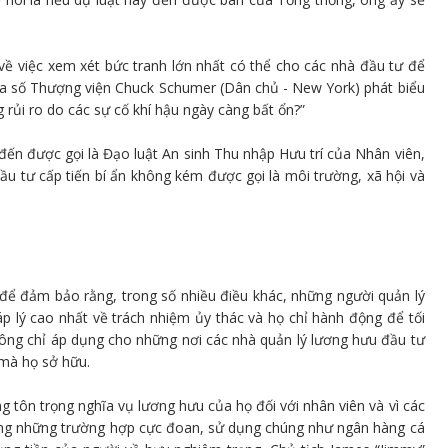
về việc xem xét bức tranh lớn nhất có thể cho các nhà đầu tư để
 Đa số Thượng viện Chuck Schumer (Dân chủ - New York) phát biểu
rủi ro do các sự cố khí hậu ngày càng bất ổn?”
 đến được gọi là Đạo luật An sinh Thu nhập Hưu trí của Nhân viên,
u tư cấp tiến bí ẩn không kém được gọi là môi trường, xã hội và
ể đảm bảo rằng, trong số nhiều điều khác, những người quản lý
áp lý cao nhất về trách nhiệm ủy thác và họ chỉ hành động để tối
không chỉ áp dụng cho những nơi các nhà quản lý lương hưu đầu tư
 mà họ sở hữu.
g tôn trọng nghĩa vụ lương hưu của họ đối với nhân viên và vì các
rong những trường hợp cực đoan, sử dụng chúng như ngân hàng cá