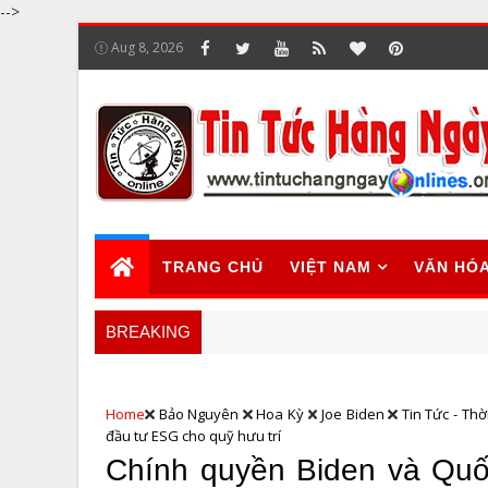
-->
Aug 8, 2026
TRANG CHỦ
VIỆT NAM
VĂN HÓ
BREAKING
Home
Bảo Nguyên
Hoa Kỳ
Joe Biden
Tin Tức - Thờ
đầu tư ESG cho quỹ hưu trí
Chính quyền Biden và Quốc