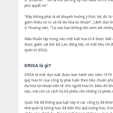
phủ quyết nó”.
“Đây không phải là về khuynh hướng ý thức hệ; đó là 
giảm thiểu rủi ro và tối đa hóa lợi nhuận”, Lãnh đạo
ở Thượng viện. “Tại sao bạn không nên xem xét những 
Mâu thuẫn tập trung vào một luật hưu trí ít được biết
được giám sát bởi Bộ Lao động Mỹ, và một tiêu chí đầ
quản trị (ESG).
ERISA là gì?
ERISA là một đạo luật được ban hành vào năm 1974 đ
quỹ hưu trí của công ty phải tuân theo tiêu chuẩn ph
đa hóa lợi nhuận tiền tệ cho người hưu trí. Điều đó 
vào, mà còn cả cách họ bỏ phiếu cho những cổ phiếu
Quốc hội đã thông qua luật này vì các công ty đã khôn
nhà quản lý lương hưu đã biển thủ quỹ lương hưu, t