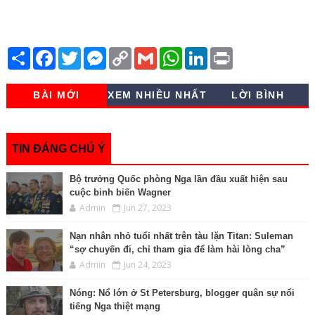
S
F
T
M
C
G
W
L
P
h
a
w
e
o
m
h
i
r
a
c
i
s
p
a
a
n
i
r
e
t
s
y
i
t
k
n
BÀI MỚI
XEM NHIỀU NHẤT
LỜI BÌNH
e
b
t
e
L
l
s
e
t
o
e
n
i
A
d
o
r
g
n
p
I
k
e
k
p
n
r
TIN ĐÁNG CHÚ Ý
Bộ trưởng Quốc phòng Nga lần đầu xuất hiện sau
cuộc binh biến Wagner
Admin
Jun 27, 2023
Nạn nhân nhỏ tuổi nhất trên tàu lặn Titan: Suleman
“sợ chuyến đi, chỉ tham gia để làm hài lòng cha”
Admin
Jun 24, 2023
Nóng: Nổ lớn ở St Petersburg, blogger quân sự nổi
tiếng Nga thiệt mạng