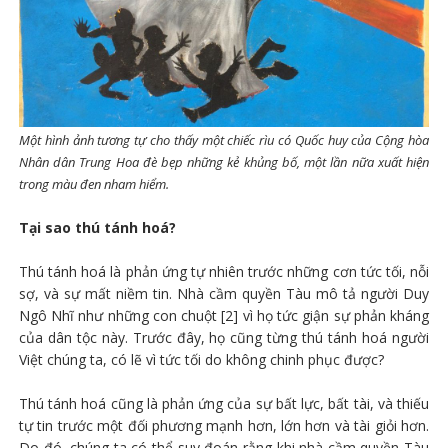
Một hình ảnh tương tự cho thấy một chiếc rìu có Quốc huy của Cộng hòa
Nhân dân Trung Hoa đè bẹp những kẻ khủng bố, một lần nữa xuất hiện
trong màu đen nham hiểm.
Tại sao thú tánh hoá?
Thú tánh hoá là phản ứng tự nhiên trước những cơn tức tối, nỗi
sợ, và sự mất niềm tin. Nhà cầm quyền Tàu mô tả người Duy
Ngô Nhĩ như những con chuột [2] vì họ tức giận sự phản kháng
của dân tộc này. Trước đây, họ cũng từng thú tánh hoá người
Việt chúng ta, có lẽ vì tức tối do không chinh phục được?
Thú tánh hoá cũng là phản ứng của sự bất lực, bất tài, và thiếu
tự tin trước một đối phương mạnh hơn, lớn hơn và tài giỏi hơn.
Do đó, chúng ta có thể suy đoán rằng khi nhà cầm quyền Tàu