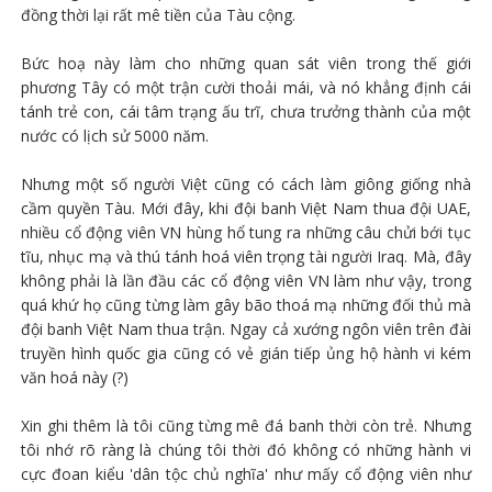
đồng thời lại rất mê tiền của Tàu cộng.
Bức hoạ này làm cho những quan sát viên trong thế giới
phương Tây có một trận cười thoải mái, và nó khẳng định cái
tánh trẻ con, cái tâm trạng ấu trĩ, chưa trưởng thành của một
nước có lịch sử 5000 năm.
Nhưng một số người Việt cũng có cách làm giông giống nhà
cầm quyền Tàu. Mới đây, khi đội banh Việt Nam thua đội UAE,
nhiều cổ động viên VN hùng hổ tung ra những câu chửi bới tục
tĩu, nhục mạ và thú tánh hoá viên trọng tài người Iraq. Mà, đây
không phải là lần đầu các cổ động viên VN làm như vậy, trong
quá khứ họ cũng từng làm gây bão thoá mạ những đối thủ mà
đội banh Việt Nam thua trận. Ngay cả xướng ngôn viên trên đài
truyền hình quốc gia cũng có vẻ gián tiếp ủng hộ hành vi kém
văn hoá này (?)
Xin ghi thêm là tôi cũng từng mê đá banh thời còn trẻ. Nhưng
tôi nhớ rõ ràng là chúng tôi thời đó không có những hành vi
cực đoan kiểu 'dân tộc chủ nghĩa' như mấy cổ động viên như