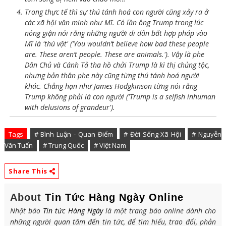
Trong thực tế thì sự thú tánh hoá con người cũng xảy ra ở
các xã hội văn minh như Mĩ. Có lần ông Trump trong lúc
nóng giận nói rằng những người di dân bất hợp pháp vào
Mĩ là 'thú vật' ('You wouldn’t believe how bad these people
are. These aren’t people. These are animals.'). Vậy là phe
Dân Chủ và Cánh Tả tha hồ chửi Trump là kì thị chủng tộc,
nhưng bản thân phe này cũng từng thú tánh hoá người
khác. Chẳng hạn như James Hodgkinson từng nói rằng
Trump không phải là con người ('Trump is a selfish inhuman
with delusions of grandeur').
Tags
# Bình Luận - Quan Điểm
# Đời Sống-Xã Hội
# Nguyễn
Văn Tuấn
# Trung Quốc
# Việt Nam
Share This
About
Tin Tức Hàng Ngày Online
Nhật báo
Tin tức Hàng Ngày
là một trang báo online dành cho
những người quan tâm đến tin tức, để tìm hiểu, trao đổi, phản