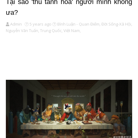
Tại sao 'thú tánh hoá' người mình không
ưa?
Admin
5 years ago
Bình Luận - Quan Điểm,
Đời Sống-Xã Hội,
Nguyễn Văn Tuấn,
Trung Quốc,
Việt Nam,