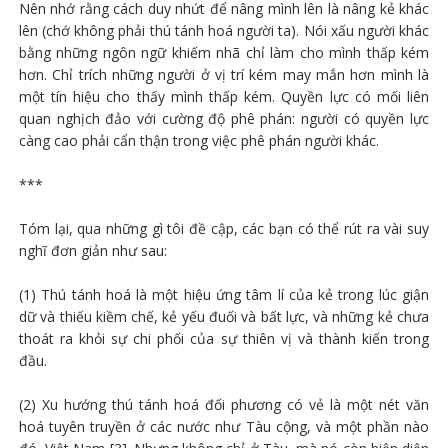
Nên nhớ rằng cách duy nhứt để nâng mình lên là nâng kẻ khác
lên (chớ không phải thú tánh hoá người ta). Nói xấu người khác
bằng những ngôn ngữ khiếm nhã chỉ làm cho mình thấp kém
hơn. Chỉ trích những người ở vị trí kém may mắn hơn mình là
một tín hiệu cho thấy mình thấp kém. Quyền lực có mối liên
quan nghịch đảo với cường độ phê phán: người có quyền lực
càng cao phải cẩn thận trong việc phê phán người khác.
***
Tóm lại, qua những gì tôi đề cập, các bạn có thể rút ra vài suy
nghĩ đơn giản như sau:
(1) Thú tánh hoá là một hiệu ứng tâm lí của kẻ trong lúc giận
dữ và thiếu kiềm chế, kẻ yếu đuối và bất lực, và những kẻ chưa
thoát ra khỏi sự chi phối của sự thiên vị và thành kiến trong
đầu.
(2) Xu hướng thú tánh hoá đối phương có vẻ là một nét văn
hoá tuyên truyền ở các nước như Tàu cộng, và một phần nào