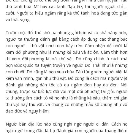
thú tánh hoá Mĩ hay các lãnh đạo G7, thì người ngoài chỉ ...
cười. Người ta hiểu ngầm rằng kẻ thú tánh hoá đang tức giận
và thất vọng.
Trước một đối thủ khó ưa nhưng giỏi hơn và có khả năng hơn,
người ta thường đánh giá bằng cách áp dụng các thang bậc
con người - thú vật như trình bày trên. Cảm nhận dễ nhứt là
xem đối phương như là những kẻ xấu và ác ôn. Cảm tính hơn
thì xem đối phương là loài thú vật. Đó cũng chính là cách mà
bọn Đức Quốc Xã tuyên truyền về người Do Thái như là những
con chuột! Đó cũng là bọn vua chúa Tàu từng xem người Việt là
kém văn minh, gần như thú vật. Đó cũng là cách mà người Việt
đánh giá những dân tộc có da ngâm đen hay da đen. Nói
chung, trược sự bất lực đối với một đối phương tài giỏi, người
ta thường tìm cách tô vẽ họ như là những kẻ xấu, thậm chí gần
thú vật hay thú vật, và chúng có những mẫu số chung như vô
đạo đức và nguy hiểm.
Người bản địa lúc nào cũng nghi ngờ người di dân. Cách họ
nghi ngờ trong đầu là họ đánh giá con người qua thang điểm