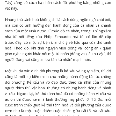
Tây) cũng có cách hạ nhân cách đối phương bằng những con
vật này.
Nhưng thú tánh hoá không chỉ là cách dùng ngôn ngữ chửi bới,
mà còn có ảnh hưởng đến hành động của cá nhân và chánh
sách của một Nhà nước. Ở mức độ cá nhân, trong 'Thí nghiệm
nhà tù' nổi tiếng của Philip Zimbardo mà tôi có lần đề cập
trước đây, có một sự kiện ít ai chú ý về hậu quả của thú tánh
hoá. Theo đó, khi tình nguyện viên đóng vai công an / quản
giáo nghe người khác nói một tù nhân (đóng vai) là 'thú vật', thì
người đóng vai công an tra tấn 'tù nhân' mạnh hơn.
Một khi đã xác định đối phương là kẻ xấu và nguy hiểm, thì đó
cũng là một sự biện minh cho những hành động tàn ác chống
đối phương. Kẻ xấu và vô đạo đức, theo cái nhìn của những
người thích thú vật hoá, thường có những hành động và hành
vi xấu. Ngược lại, kẻ thú tánh hoá dù có những hành vi xấu và
ác ôn thì được xem là bình thường hay phớt lờ. Từ đó, mỗi
cuộc tranh chấp giữa kẻ thú tánh hoá và đối phương xấu được
xem như là một cuộc chiến: cuộc chiến giữa cái tốt và cái xấu.