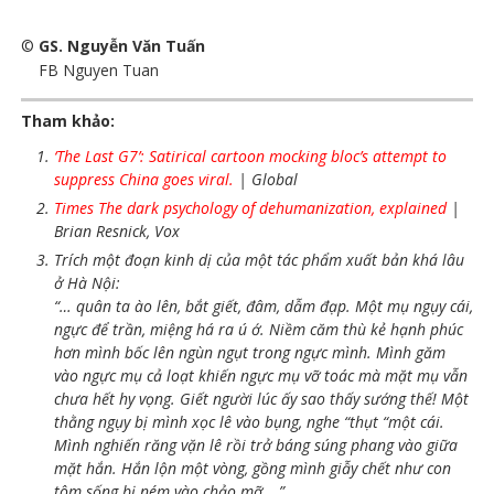
©
GS. Nguyễn Văn Tuấn
FB Nguyen Tuan
Tham khảo:
‘The Last G7’: Satirical cartoon mocking bloc’s attempt to
suppress China goes viral.
| Global
Times The dark psychology of dehumanization, explained
|
Brian Resnick, Vox
Trích một đoạn kinh dị của một tác phẩm xuất bản khá lâu
ở Hà Nội:
“… quân ta ào lên, bắt giết, đâm, dẫm đạp. Một mụ ngụy cái,
ngực để trần, miệng há ra ú ớ. Niềm căm thù kẻ hạnh phúc
hơn mình bốc lên ngùn ngụt trong ngực mình. Mình găm
vào ngực mụ cả loạt khiến ngực mụ vỡ toác mà mặt mụ vẫn
chưa hết hy vọng. Giết người lúc ấy sao thấy sướng thế! Một
thằng ngụy bị mình xọc lê vào bụng, nghe “thụt “một cái.
Mình nghiến răng vặn lê rồi trở báng súng phang vào giữa
mặt hắn. Hắn lộn một vòng, gồng mình giẫy chết như con
tôm sống bị ném vào chảo mỡ… ”