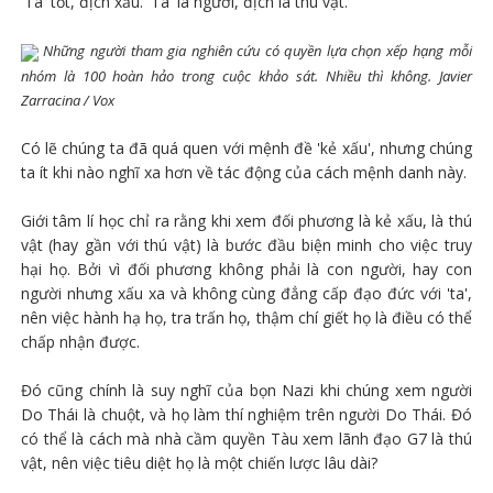
'Ta' tốt, địch xấu. 'Ta' là người, địch là thú vật.
Những người tham gia nghiên cứu có quyền lựa chọn xếp hạng mỗi
nhóm là 100 hoàn hảo trong cuộc khảo sát. Nhiều thì không. Javier
Zarracina / Vox
Có lẽ chúng ta đã quá quen với mệnh đề 'kẻ xấu', nhưng chúng
ta ít khi nào nghĩ xa hơn về tác động của cách mệnh danh này.
Giới tâm lí học chỉ ra rằng khi xem đối phương là kẻ xấu, là thú
vật (hay gần với thú vật) là bước đầu biện minh cho việc truy
hại họ. Bởi vì đối phương không phải là con người, hay con
người nhưng xấu xa và không cùng đẳng cấp đạo đức với 'ta',
nên việc hành hạ họ, tra trấn họ, thậm chí giết họ là điều có thể
chấp nhận được.
Đó cũng chính là suy nghĩ của bọn Nazi khi chúng xem người
Do Thái là chuột, và họ làm thí nghiệm trên người Do Thái. Đó
có thể là cách mà nhà cầm quyền Tàu xem lãnh đạo G7 là thú
vật, nên việc tiêu diệt họ là một chiến lược lâu dài?