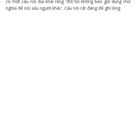
có một câu nói đại khái rằng 'đời tôi không bao giờ dùng chữ
nghĩa để nói xấu người khác'. Câu nói rất đáng để ghi lòng.