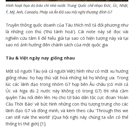
Hình hoạt họa do báo chí nhà nước Trung Quốc chế nhạo Đức, Úc, Nhật,
Ý, Mỹ, Anh, Canada, Pháp và Ấn Độ sau Hội nghị thượng đỉnh G7
Truyền thông quốc doanh của Tàu thích mô tả đối phương như
là những con thú ('thú tánh hoá'). Cái note này sẽ đọc vài
nghiên cứu tâm lí để hiểu giải tại sao có hiện tượng này và tại
sao nó ảnh hưởng đến chánh sách của một quốc gia.
Tàu & Việt ngày nay giống nhau
Một số người Tàu (và cả người Việt) hình như có một xu hướng
giống nhau: họ hay thú vật hoá những kẻ họ không ưa. Trong
lúc các lãnh đạo trong nhóm G7 họp bên Âu châu (có mời cả
Úc và Nga dù 2 nước này không có trong G7) thì nhà cầm
quyền Tàu nổi điên lên. Họ cho tờ báo dân tộc cực đoan 'Hoàn
Cầu Thời Báo' vẽ bức hình những con thú tượng trưng cho các
lãnh đạo G7 và đồng minh, và kèm theo câu 'Through this we
can still rule the world' (Qua hội nghị này chúng ta vẫn có thể
thống trị thế giới) [1].