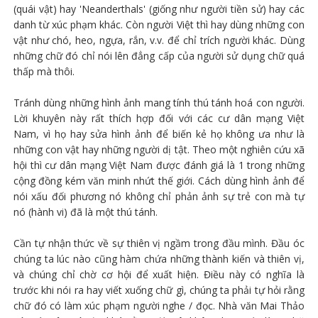
(quái vật) hay 'Neanderthals' (giống như người tiền sử) hay các
danh từ xúc phạm khác. Còn người Việt thì hay dùng những con
vật như chó, heo, ngựa, rắn, v.v. để chỉ trích người khác. Dùng
những chữ đó chỉ nói lên đẳng cấp của người sử dụng chữ quá
thấp mà thôi.
Tránh dùng những hình ảnh mang tính thú tánh hoá con người.
Lời khuyên này rất thích hợp đối với các cư dân mạng Việt
Nam, vì họ hay sửa hình ảnh để biến kẻ họ không ưa như là
những con vật hay những người dị tật. Theo một nghiên cứu xã
hội thì cư dân mạng Việt Nam được đánh giá là 1 trong những
cộng đồng kém văn minh nhứt thế giới. Cách dùng hình ảnh để
nói xấu đối phương nó không chỉ phản ảnh sự trẻ con mà tự
nó (hành vi) đã là một thú tánh.
Cần tự nhận thức về sự thiên vị ngầm trong đầu mình. Đầu óc
chúng ta lúc nào cũng hàm chứa những thành kiến và thiên vị,
và chúng chỉ chờ cơ hội để xuất hiện. Điều này có nghĩa là
trước khi nói ra hay viết xuống chữ gì, chúng ta phải tự hỏi rằng
chữ đó có làm xúc phạm người nghe / đọc. Nhà văn Mai Thảo