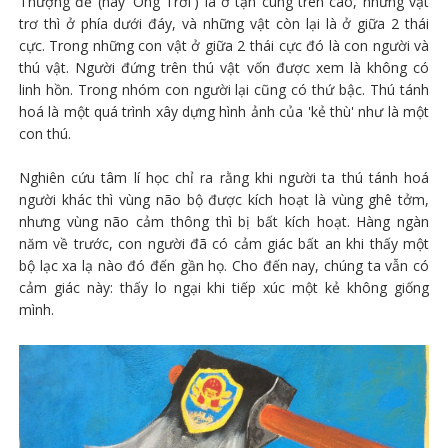
Thượng đế (hay 'Ông Trời') là ở tận cùng trên cao, những vật
trơ thì ở phía dưới đáy, và những vật còn lại là ở giữa 2 thái
cực. Trong những con vật ở giữa 2 thái cực đó là con người và
thú vật. Người đứng trên thú vật vốn được xem là không có
linh hồn. Trong nhóm con người lại cũng có thứ bậc. Thú tánh
hoá là một quá trình xây dựng hình ảnh của 'kẻ thù' như là một
con thú.
Nghiên cứu tâm lí học chỉ ra rằng khi người ta thú tánh hoá
người khác thì vùng não bộ được kích hoạt là vùng ghê tởm,
nhưng vùng não cảm thông thì bị bất kích hoạt. Hàng ngàn
năm về trước, con người đã có cảm giác bất an khi thấy một
bộ lạc xa lạ nào đó đến gần họ. Cho đến nay, chúng ta vẫn có
cảm giác này: thấy lo ngại khi tiếp xúc một kẻ không giống
mình.