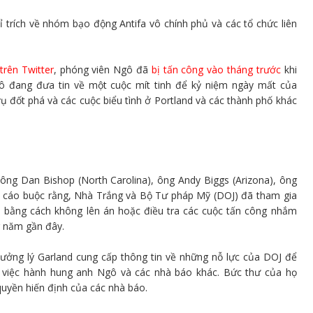
 trích về nhóm bạo động Antifa vô chính phủ và các tổ chức liên
trên Twitter
, phóng viên Ngô đã
bị tấn công vào tháng trước
khi
gô đang đưa tin về một cuộc mít tinh để kỷ niệm ngày mất của
ụ đốt phá và các cuộc biểu tình ở Portland và các thành phố khác
ông Dan Bishop (North Carolina), ông Andy Biggs (Arizona), ông
n) cáo buộc rằng, Nhà Trắng và Bộ Tư pháp Mỹ (DOJ) đã tham gia
", bằng cách không lên án hoặc điều tra các cuộc tấn công nhắm
g năm gần đây.
ưởng lý Garland cung cấp thông tin về những nỗ lực của DOJ để
n việc hành hung anh Ngô và các nhà báo khác. Bức thư của họ
quyền hiến định của các nhà báo.