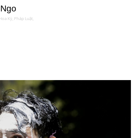
y Ngo
Hoa Kỳ,
Pháp Luật,