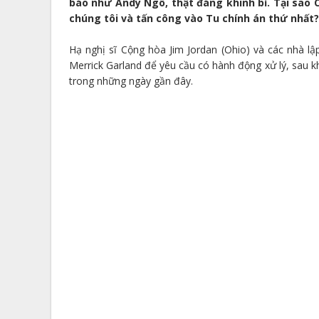
báo như Andy Ngô, thật đáng khinh bỉ. Tại sao 
chúng tôi và tấn công vào Tu chính án thứ nhất? 
Hạ nghị sĩ Cộng hòa Jim Jordan (Ohio) và các nhà l
Merrick Garland để yêu cầu có hành động xử lý, sau k
trong những ngày gần đây.