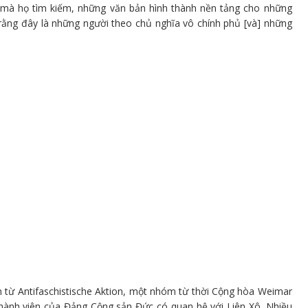
 mà họ tìm kiếm, những văn bản hình thành nền tảng cho những
 rằng đây là những người theo chủ nghĩa vô chính phủ [và] những
h từ Antifaschistische Aktion, một nhóm từ thời Cộng hòa Weimar
hành viên của Đảng Cộng sản Đức có quan hệ với Liên Xô. Nhiều