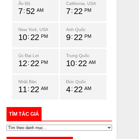
Ấn Độ
California, USA
7
52
7
22
AM
PM
New York, USA
Anh Quốc
10
22
9
22
PM
PM
Úc Đại Lợi
Trung Quốc
12
22
10
22
PM
AM
Nhật Bản
Đức Quốc
11
22
4
22
AM
AM
TÌM TÁC GIẢ