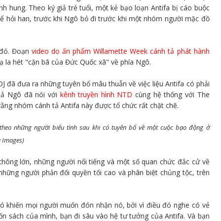
nh hung. Theo ký giả trẻ tuổi, một kẻ bạo loạn Antifa bị cáo buộc
ể hỏi han, trước khi Ngô bỏ đi trước khi một nhóm người mặc đồ
 đó. Đoạn
video do ấn phẩm Willamette Week cánh tả phát hành
 la hét "cặn bã của Đức Quốc xã" về phía Ngô.
 đã đưa ra những tuyên bố mâu thuẫn về việc liệu Antifa có phải
giả Ngô đã nói với
kênh truyền hình NTD
cùng hệ thống với The
ằng nhóm cánh tả Antifa này được tổ chức rất chặt chẽ.
theo những người biểu tình sau khi có tuyên bố về một cuộc bạo động ở
y Images)
thông lớn, những người nổi tiếng và một số quan chức đắc cử về
, những người phản đối quyền tối cao và phân biệt chủng tộc, trên
 nó khiến mọi người muốn đón nhận nó, bởi vì điều đó nghe có vẻ
uốn sách của mình, bạn đi sâu vào hệ tư tưởng của Antifa. Và bạn