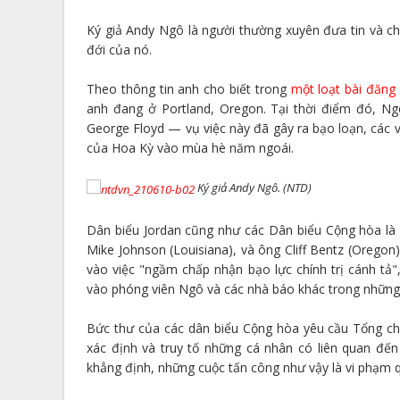
Ký giả Andy Ngô là người thường xuyên đưa tin và chỉ
đới của nó.
Theo thông tin anh cho biết trong
một loạt bài đăng 
anh đang ở Portland, Oregon. Tại thời điểm đó, N
George Floyd — vụ việc này đã gây ra bạo loạn, các v
của Hoa Kỳ vào mùa hè năm ngoái.
Ký giả Andy Ngô. (NTD)
Dân biểu Jordan cũng như các Dân biểu Cộng hòa là 
Mike Johnson (Louisiana), và ông Cliff Bentz (Orego
vào việc "ngầm chấp nhận bạo lực chính trị cánh tả
vào phóng viên Ngô và các nhà báo khác trong nhữn
Bức thư của các dân biểu Cộng hòa yêu cầu Tổng ch
xác định và truy tố những cá nhân có liên quan đế
khẳng định, những cuộc tấn công như vậy là vi phạm 