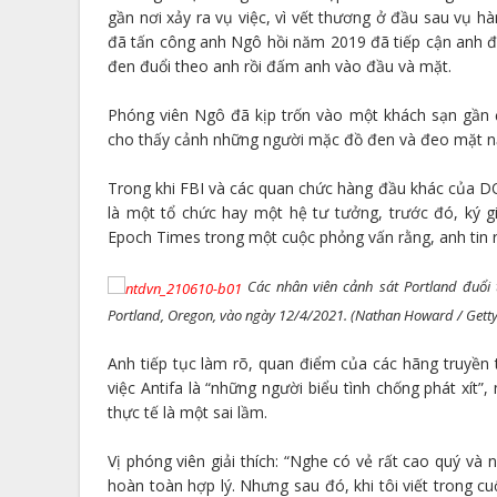
gần nơi xảy ra vụ việc, vì vết thương ở đầu sau vụ hà
đã tấn công anh Ngô hồi năm 2019 đã tiếp cận anh đ
đen đuổi theo anh rồi đấm anh vào đầu và mặt.
Phóng viên Ngô đã kịp trốn vào một khách sạn gần
cho thấy cảnh những người mặc đồ đen và đeo mặt nạ
Trong khi FBI và các quan chức hàng đầu khác của DOJ
là một tổ chức hay một hệ tư tưởng, trước đó, ký 
Epoch Times trong một cuộc phỏng vấn rằng, anh tin r
Các nhân viên cảnh sát Portland đuổi 
Portland, Oregon, vào ngày 12/4/2021. (Nathan Howard / Gett
Anh tiếp tục làm rõ, quan điểm của các hãng truyền 
việc Antifa là “những người biểu tình chống phát xít”
thực tế là một sai lầm.
Vị phóng viên giải thích: “Nghe có vẻ rất cao quý và
hoàn toàn hợp lý. Nhưng sau đó, khi tôi viết trong c