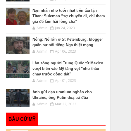
Nạn nhân nhỏ tuổi nhất trên tàu lặn
Titan: Suleman “sợ chuyến đi, chỉ tham
gia để làm hài lòng cha”
Admin
Jun 24, 2023
Nóng: Nổ lớn ở St Petersburg, blogger
quân sự nổi tiếng Nga thiệt mạng
Admin
Apr 06, 2023
Làn sóng người Trung Quốc từ Mexico
vượt biên vào Mỹ tăng vọt "như tháo
chạy trước động đất"
Admin
Apr 01, 2023
Anh gửi đạn uranium nghèo cho
Ukraine, ông Putin doạ trả đũa
Admin
Mar 22, 2023
BẦU CỬ MỸ