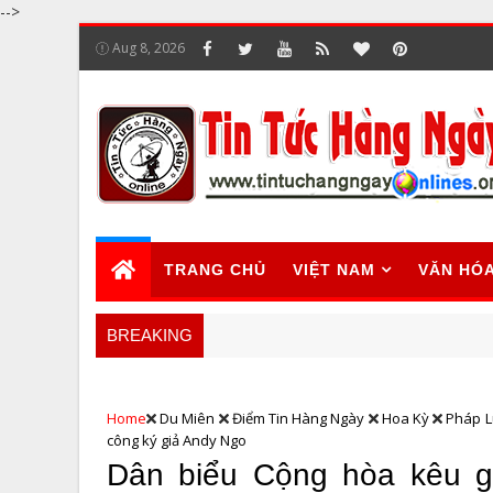
-->
Aug 8, 2026
TRANG CHỦ
VIỆT NAM
VĂN HÓ
BREAKING
Home
Du Miên
Điểm Tin Hàng Ngày
Hoa Kỳ
Pháp L
công ký giả Andy Ngo
Dân biểu Cộng hòa kêu g