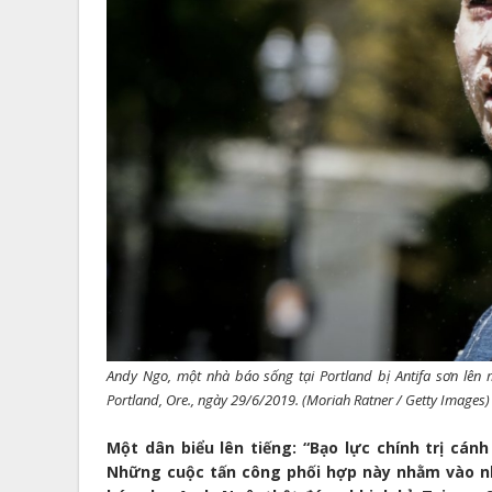
Andy Ngo, một nhà báo sống tại Portland bị Antifa sơn lên
Portland, Ore., ngày 29/6/2019. (Moriah Ratner / Getty Images)
Một dân biểu lên tiếng: “Bạo lực chính trị cán
Những cuộc tấn công phối hợp này nhằm vào nh