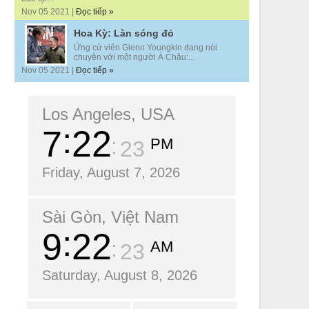
Nov 05 2021 |
Đọc tiếp »
Hoa Kỳ: Làn sóng đỏ
Ứng cử viên Glenn Youngkin đang nói
chuyện với một người Á Châu:...
Nov 05 2021 |
Đọc tiếp »
Los Angeles, USA
7
22
PM
25
Friday, August 7, 2026
Sài Gòn, Việt Nam
9
22
AM
25
Saturday, August 8, 2026