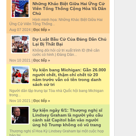
Những Khác Biệt Giữa Hai Ứng Cử
Viên Tổng Thống Cộng Hòa Và Dân
Chủ
Hình minh họa: Những Khác Biệt Giữa Hai
Ứng Cử Viên Tổng Thống...
Aug 07 2024 |
Đọc tiếp »
Dự Luật Bầu Cử Của Đảng Dân Chủ
Lại Bị Thất Bại
Không đòi hỏi cử tri xuất trình ID (thẻ căn
cước có hình.) Đảng Dân...
Nov 10 2021 |
Đọc tiếp »
Vụ kiện bang Michigan: Gần 26.000
người chết, thậm chí chết từ 20
năm trước vẫn có tên trong danh
sách cử tri
Người dân tập trung tại Tòa nhà Quốc hội bang Michigan
trong...
Nov 10 2021 |
Đọc tiếp »
Sự kiện ngày 6/1: Thượng nghị sĩ
Lindsey Graham là người yêu cầu
cảnh sát Capitol bắn vào người
ủng hộ Trump không có vũ trang
Thượng nghị sĩ Hoa Kỳ Lindsey Graham tại một cuộc họp
báo tại...