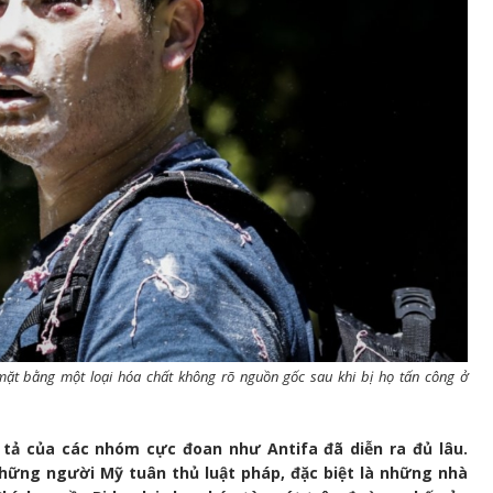
 mặt bằng một loại hóa chất không rõ nguồn gốc sau khi bị họ tấn công ở
h tả của các nhóm cực đoan như Antifa đã diễn ra đủ lâu.
ững người Mỹ tuân thủ luật pháp, đặc biệt là những nhà