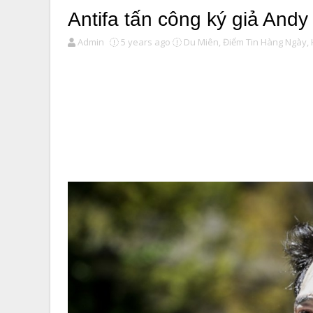
Antifa tấn công ký giả And
Admin
5 years ago
Du Miên,
Điểm Tin Hàng Ngày,