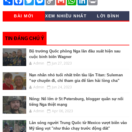
h
a
w
e
o
m
h
i
r
a
c
i
s
p
a
a
n
i
r
e
t
s
y
i
t
k
n
BÀI MỚI
XEM NHIỀU NHẤT
LỜI BÌNH
e
b
t
e
L
l
s
e
t
o
e
n
i
A
d
o
r
g
n
p
I
k
e
k
p
n
r
TIN ĐÁNG CHÚ Ý
Bộ trưởng Quốc phòng Nga lần đầu xuất hiện sau
cuộc binh biến Wagner
Admin
Jun 27, 2023
Nạn nhân nhỏ tuổi nhất trên tàu lặn Titan: Suleman
“sợ chuyến đi, chỉ tham gia để làm hài lòng cha”
Admin
Jun 24, 2023
Nóng: Nổ lớn ở St Petersburg, blogger quân sự nổi
tiếng Nga thiệt mạng
Admin
Apr 06, 2023
Làn sóng người Trung Quốc từ Mexico vượt biên vào
Mỹ tăng vọt "như tháo chạy trước động đất"