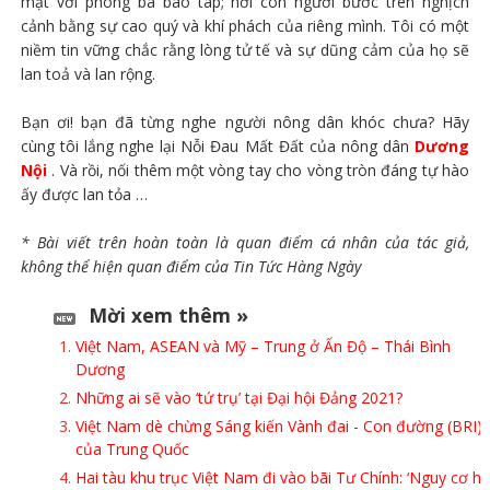
mặt với phong ba bão táp; nơi con người bước trên nghịch
cảnh bằng sự cao quý và khí phách của riêng mình. Tôi có một
niềm tin vững chắc rằng lòng tử tế và sự dũng cảm của họ sẽ
lan toả và lan rộng.
Bạn ơi! bạn đã từng nghe người nông dân khóc chưa? Hãy
cùng tôi lắng nghe lại Nỗi Đau Mất Đất của nông dân
Dương
Nội
. Và rồi, nối thêm một vòng tay cho vòng tròn đáng tự hào
ấy được lan tỏa …
* Bài viết trên hoàn toàn là quan điểm cá nhân của tác giả,
không thể hiện quan điểm của Tin Tức Hàng Ngày
Mời xem thêm »
Việt Nam, ASEAN và Mỹ – Trung ở Ấn Độ – Thái Bình
Dương
Những ai sẽ vào ‘tứ trụ’ tại Đại hội Đảng 2021?
Việt Nam dè chừng Sáng kiến Vành đai - Con đường (BRI)
của Trung Quốc
Hai tàu khu trục Việt Nam đi vào bãi Tư Chính: ‘Nguy cơ hả