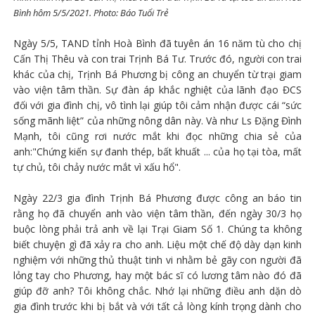
Bình hôm 5/5/2021. Photo: Báo Tuổi Trẻ
Ngày 5/5, TAND tỉnh Hoà Bình đã tuyên án 16 năm tù cho chị
Cấn Thị Thêu và con trai Trịnh Bá Tư. Trước đó, người con trai
khác của chị, Trịnh Bá Phương bị công an chuyển từ trại giam
vào viện tâm thần. Sự đàn áp khắc nghiệt của lãnh đạo ĐCS
đối với gia đình chị, vô tình lại giúp tôi cảm nhận được cái “sức
sống mãnh liệt” của những nông dân này. Và như Ls Đặng Đình
Mạnh, tôi cũng rơi nước mắt khi đọc những chia sẻ của
anh:"Chứng kiến sự đanh thép, bất khuất ... của họ tại tòa, mất
tự chủ, tôi chảy nước mắt vì xấu hổ".
Ngày 22/3 gia đình Trịnh Bá Phương được công an báo tin
rằng họ đã chuyển anh vào viện tâm thần, đến ngày 30/3 họ
buộc lòng phải trả anh về lại Trại Giam Số 1. Chúng ta không
biết chuyện gì đã xảy ra cho anh. Liệu một chế độ dày dạn kinh
nghiệm với những thủ thuật tinh vi nhằm bẻ gãy con người đã
lỏng tay cho Phương, hay một bác sĩ có lương tâm nào đó đã
giúp đỡ anh? Tôi không chắc. Nhớ lại những điều anh dặn dò
gia đình trước khi bị bắt và với tất cả lòng kính trọng dành cho