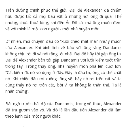
Trên đường chinh phục thế giới, Đại đế Alexander đã chiếm
hữu được tất cả mọi báu vật ở những nơi ông đi qua. Thế
nhưng, chưa thoả lòng, khi đến Ấn Độ cái mà ông muốn đem
về với mình là một con người - một nhà huyền môn.
Dĩ nhiên, mọi chuyện đâu có “xuôi chèo mát mái” như ý muốn
của Alexander. Khi binh lính về báo với ông rằng Dandamis
không chịu rời đi và nói rằng tốt nhất Đại đế hãy tới gặp ông ta.
Đại đế Alexander bèn tới gặp Dandamis với lưỡi kiếm tuốt trần
trong tay. Trông thấy ông, nhà huyền môn phá lên cười lớn:
“Cất kiếm đi, nó vô dụng ở đây. Đây là đầu ta, ông có thể chặt
nó. Khi chiếc đầu rơi xuống, ông sẽ thấy nó rơi trên cát và ta
cũng thấy nó rơi trên cát, bởi vì ta không là thân thể. Ta là
nhân chứng”.
Bất ngờ trước thái độ của Dandamis, trong vô thức, Alexander
đã tra gươm vào vỏ. Và đó là lần đầu tiên Alexander đã làm
theo lệnh của một người khác.