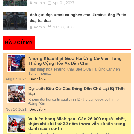
Admin
Apr 01, 2023
Anh gửi đạn uranium nghèo cho Ukraine, ông Putin
doạ trả đũa
Admin
Mar 22, 2023
BẦU CỬ MỸ
Những Khác Biệt Giữa Hai Ứng Cử Viên Tổng
Thống Cộng Hòa Và Dân Chủ
Hình minh họa: Những Khác Biệt Giữa Hai Ứng Cử Viên
Tổng Thống...
Aug 07 2024 |
Đọc tiếp »
Dự Luật Bầu Cử Của Đảng Dân Chủ Lại Bị Thất
Bại
Không đòi hỏi cử tri xuất trình ID (thẻ căn cước có hình.)
Đảng Dân...
Nov 10 2021 |
Đọc tiếp »
Vụ kiện bang Michigan: Gần 26.000 người chết,
thậm chí chết từ 20 năm trước vẫn có tên trong
danh sách cử tri