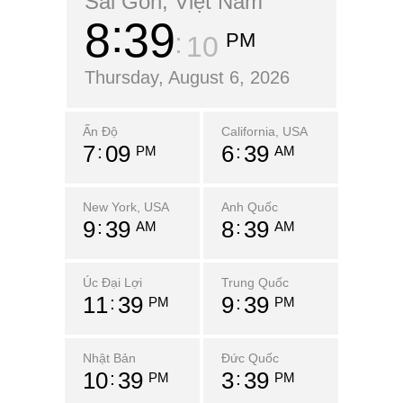
Sài Gòn, Việt Nam
8
39
PM
11
Thursday, August 6, 2026
Ấn Độ
California, USA
7
09
6
39
PM
AM
New York, USA
Anh Quốc
9
39
8
39
AM
AM
Úc Đại Lợi
Trung Quốc
11
39
9
39
PM
PM
Nhật Bản
Đức Quốc
10
39
3
39
PM
PM