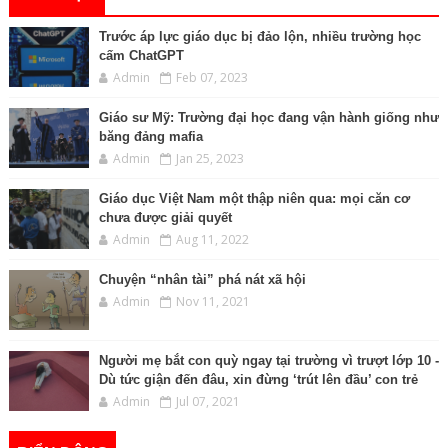
Trước áp lực giáo dục bị đảo lộn, nhiều trường học
cấm ChatGPT
Admin
Feb 07, 2023
Giáo sư Mỹ: Trường đại học đang vận hành giống như
băng đảng mafia
Admin
Jan 25, 2023
Giáo dục Việt Nam một thập niên qua: mọi căn cơ
chưa được giải quyết
Admin
Aug 11, 2022
Chuyện “nhân tài” phá nát xã hội
Admin
Nov 11, 2021
Người mẹ bắt con quỳ ngay tại trường vì trượt lớp 10 -
Dù tức giận đến đâu, xin đừng ‘trút lên đầu’ con trẻ
Admin
Jul 07, 2021