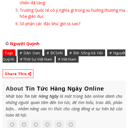
chiến đã tăng’
Trường Quốc tế có ý nghĩa gì trong xu hướng thương mại
hóa giáo dục
Số phận các ‘đặc khu’ giờ ra sao?
©
Nguyệt Quỳnh
Tags
# Dân Oan
# ĐCSVN
# Đời Sống-Xã Hội
# Nguyệt
Quỳnh
# Thời Sự Việt Nam
# Việt Nam
Share This
About
Tin Tức Hàng Ngày Online
Nhật báo
Tin tức Hàng Ngày
là một trang báo online dành cho
những người quan tâm đến tin tức, để tìm hiểu, trao đổi, phản
biện... nhằm nâng cao tri thức cho cộng đồng vì sự tiến bộ của
toàn Xã hội.