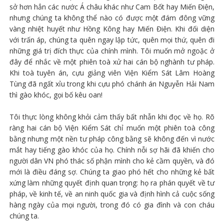
sở hơn hẳn các nước Á châu khác như Cam Bốt hay Miến Điện,
nhưng chúng ta không thể nào có được một đám đông vững
vàng nhiệt huyết như Hồng Kông hay Miến Điện. Khi đối diện
với trấn áp, chúng ta quên ngay lập tức, quên mọi thứ, quên đi
những giá trị đích thực của chính mình. Tôi muốn mở ngoặc ở
đây để nhắc về một phiên toà xử hai cán bộ nghành tư pháp.
Khi toà tuyên án, cựu giảng viên Viện Kiểm Sát Lâm Hoàng
Tùng đã ngất xỉu trong khi cựu phó chánh án Nguyễn Hải Nam
thì gào khóc, gọi bố kêu oan!
Tôi thực lòng không khỏi cảm thấy bất nhẫn khi đọc về họ. Rõ
ràng hai cán bộ Viện Kiểm Sát chỉ muốn một phiên toà công
bằng nhưng một nền tư pháp công bằng sẽ không đến vì nước
mắt hay tiếng gào khóc của họ. Chính nỗi sợ hãi đã khiến cho
người dân VN phó thác số phận mình cho kẻ cầm quyền, và đó
mới là điều đáng sợ. Chúng ta giao phó hết cho những kẻ bất
xứng làm những quyết định quan trọng: họ ra phán quyết về tư
pháp, về kinh tế, về an ninh quốc gia và định hình cả cuộc sống
hàng ngày của mọi người, trong đó có gia đình và con cháu
chúng ta.