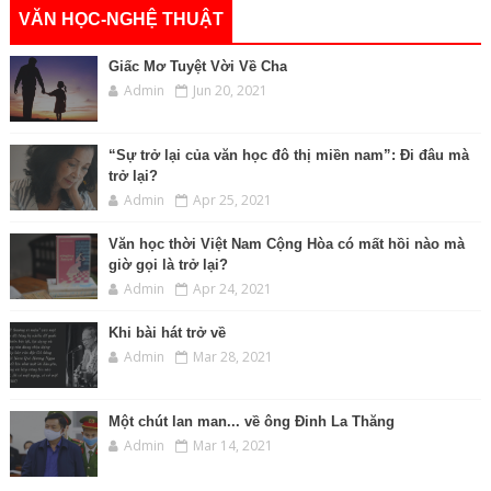
VĂN HỌC-NGHỆ THUẬT
Giấc Mơ Tuyệt Vời Về Cha
Admin
Jun 20, 2021
“Sự trở lại của văn học đô thị miền nam”: Đi đâu mà
trở lại?
Admin
Apr 25, 2021
Văn học thời Việt Nam Cộng Hòa có mất hồi nào mà
giờ gọi là trở lại?
Admin
Apr 24, 2021
Khi bài hát trở về
Admin
Mar 28, 2021
Một chút lan man... về ông Đinh La Thăng
Admin
Mar 14, 2021