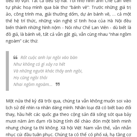
đều vỡ vụn. Tất cả đều sợ hãi. Tôi nhớ hình ảnh Chế Lan Viên
tự phác hoạ mình qua bài thơ “bánh vẽ”: Trước những giá trị
ảo, công trình ma, giải thưởng dổm, dự án bánh vẽ, … cả một
thế hệ trí thức, những văn nghệ sĩ tinh hoa của Hà Nội đều
biến thành những hình nộm - Nói như Chế Lan Viên - dù biết là
đồ giả, là bánh vẽ, tất cả vẫn gật gù, vẫn cùng nhau “nhai ngồm
ngoàm” các thứ.
Rốt cuộc anh lại ngồi vào bàn
Như không có gì xảy ra hết
Và những người khác thấy anh ngồi,
Họ cũng ngồi thôi
Nhai ngồm ngoàm...
Một nửa thế kỷ đã trôi qua, chúng ta vẫn không muốn soi vào
lịch sử để nhìn ra nhân dáng mình. Nhân loại đã có biết bao đổi
thay, hầu hết các quốc gia theo cộng sản đã sống sót qua bảy
mươi năm ảm đạm rồi bừng tỉnh để chào đón một bình minh
nhưng chúng ta thì không. Xã hội Việt Nam vẫn thế, vẫn nhẫn
nhục cúi đầu tuân phục. Chúng ta có thể có phố xá, hạ tầng cơ