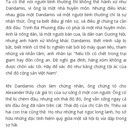
Ta có thể nói người bình thường thì không thể hành xử như
Dandamis, vì ông là một nhà huyền môn. Nhưng điều khác
nhau giữa một Dandamis và một người bình thường chỉ là sự
nhận thức. Ông ta biết điều gì nên sợ, và điều gì chúng ta cần
đối đầu. Trịnh Bá Phương đâu có phải là một nhà huyền môn.
Anh là nông dân, là một người bán cua, là dân oan Dương Nội,
nhưng anh hành xử không khác Dandamis. Biết mình sắp bị
bắt, biết mình có thể bị nghiền nát bởi bộ máy quan liêu, tham
nhũng và nhẫn tâm, anh nhắn lại: “Nếu tôi có chết trong trại
giam hay đồn công an. Đề nghị gia đình, hàng xóm không ai
được chôn xác tôi. Hãy để xác đó như bằng chứng tội ác của
chế độ cộng sản Việt Nam”.
Khi Dandamis chọn làm chứng nhân, ông chứng tỏ cho
Alexander thấy cái giá trị của sự sống ở một con người. Ông có
thể bị chém đầu, nhưng với thái độ đó, ông vẫn sống ngay cả
khi đầu ông đã nằm trên cát. Thái độ của chị Cấn thị Thêu và
hai con trai cũng thế. Họ như những hạt ngọc long lanh, họ sở
hữu những đặc tính hiếm quý giữa một xã hội bị vùi dập trong
sợ hãi.