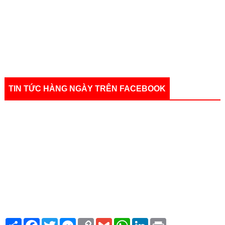
TIN TỨC HÀNG NGÀY TRÊN FACEBOOK
S
F
T
M
C
G
W
L
P