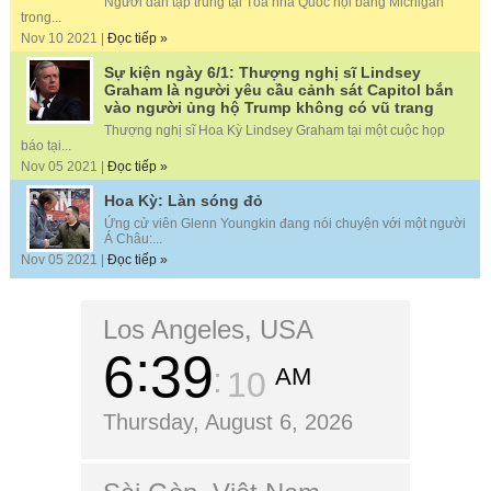
Người dân tập trung tại Tòa nhà Quốc hội bang Michigan
trong...
Nov 10 2021 |
Đọc tiếp »
Sự kiện ngày 6/1: Thượng nghị sĩ Lindsey
Graham là người yêu cầu cảnh sát Capitol bắn
vào người ủng hộ Trump không có vũ trang
Thượng nghị sĩ Hoa Kỳ Lindsey Graham tại một cuộc họp
báo tại...
Nov 05 2021 |
Đọc tiếp »
Hoa Kỳ: Làn sóng đỏ
Ứng cử viên Glenn Youngkin đang nói chuyện với một người
Á Châu:...
Nov 05 2021 |
Đọc tiếp »
Los Angeles, USA
6
39
AM
11
Thursday, August 6, 2026