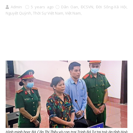
Admin
5 years ago
Dân Oan,
ĐCSVN,
Đời Sống-Xã Hội,
Nguyệt Quỳnh,
Thời Sự Việt Nam,
Việt Nam,
Hình minh họa: Bà Cấn Thị Thêu và con trai Trịnh Bá Tư tại toà án tỉnh Hoà