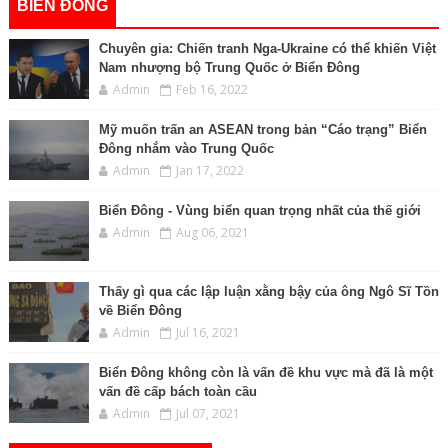
BIỂN ĐÔNG
Chuyên gia: Chiến tranh Nga-Ukraine có thể khiến Việt
Nam nhượng bộ Trung Quốc ở Biển Đông
Admin
Feb 16, 2022
Mỹ muốn trấn an ASEAN trong bản “Cáo trạng” Biển
Đông nhắm vào Trung Quốc
Admin
Jan 17, 2022
Biển Đông - Vùng biển quan trọng nhất của thế giới
Admin
Aug 06, 2021
Thấy gì qua các lập luận xằng bậy của ông Ngô Sĩ Tồn
về Biển Đông
Admin
Jul 16, 2021
Biển Đông không còn là vấn đề khu vực mà đã là một
vấn đề cấp bách toàn cầu
Admin
Jul 07, 2021