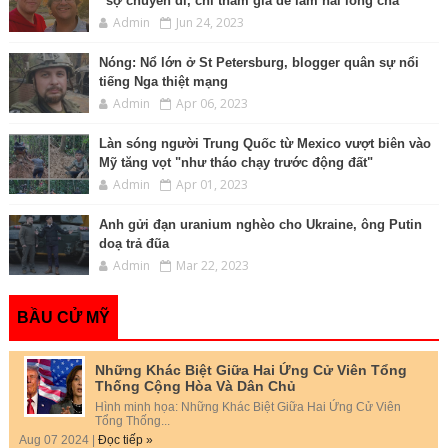
“sợ chuyến đi, chỉ tham gia để làm hài lòng cha”
Admin
Jun 24, 2023
Nóng: Nổ lớn ở St Petersburg, blogger quân sự nổi
tiếng Nga thiệt mạng
Admin
Apr 06, 2023
Làn sóng người Trung Quốc từ Mexico vượt biên vào
Mỹ tăng vọt "như tháo chạy trước động đất"
Admin
Apr 01, 2023
Anh gửi đạn uranium nghèo cho Ukraine, ông Putin
doạ trả đũa
Admin
Mar 22, 2023
BẦU CỬ MỸ
Những Khác Biệt Giữa Hai Ứng Cử Viên Tổng
Thống Cộng Hòa Và Dân Chủ
Hình minh họa: Những Khác Biệt Giữa Hai Ứng Cử Viên
Tổng Thống...
Aug 07 2024 |
Đọc tiếp »