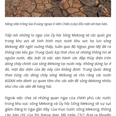
Nông dân trồng lúa ở vùng ngoại ô Viên Chăn (Lào) đối mặt với hạn hán.
Tiếp nối những lo ngại của Ủy hội Sông Mekong và các quốc gia
trong khu vực về tình hình mực nước khu vực hạ lưu sông
Mekong đột ngột xuống thấp, tuần qua Bộ Ngoại giao Mỹ đã ra
thông cáo kêu gọi Trung Quốc kịp thời chia sẻ những thông tin về
nguồn nước, đặc biệt là việc vận hành các đập thủy điện trên
dòng chảy chính của sông Mekong tại nước này. Không dừng lại ở
đó, một đại diện của Bộ này còn khẳng định: Trung Quốc đang
thao túng các dòng chảy sông Mekong và cho rằng các nước
ASEAN nên dành sự quan tâm cho các vấn đề sông Mekong nhiều
như cho các vấn đề hàng hải.
Ngoài việc chia sẻ những quan ngại của chính phủ các nước
trong khu vực sông Mekong và Ủy hội Sông Mekong về sự sụt
giảm đáng lo ngại gần đây của mực nước sông Mekong, thông
cáo báo chí của Bộ Ngoại giao Mỹ ngày 23/2 đưa ra khuyến