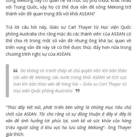
sông Mekong này có quan hệ và mức độ phụ thuộc khác nhau
với Trung Quốc, vậy họ có thể đưa vấn đề sông Mekong trở
thành vấn đề quan trọng đối với khối ASEAN?
Trả lời câu hỏi này, Giáo sư Carl Thayer từ Học viện Quốc
phòng Australia cho rằng mặc dù các thành viên của ASEAN có
thể chia rẽ trong một số vấn đề nhưng ông khá lạc quan về
triển vọng vấn đề này sẽ có thể được thúc đẩy hơn nữa trong
chương trình nghị sự của ASEAN.
Do không có tranh chấp về chủ quyền nên khi bàn thảo
các vấn đề Mekong, các nước trong khối ASEAN sẽ tích cực
hơn khi bàn thảo vấn đề hàng hải – Giáo sư Carl Thayer từ
Học viện Quốc phòng Australia
“Thúc đẩy kết nối, phát triển bền vững là những mục tiêu chủ
chốt của ASEAN. Tôi cho rằng có sự đồng thuận ở đây vì đây là
vấn để ảnh hưởng tới phúc lợi, sinh kế và sức khỏe của hàng
triệu người sống ở khu vực hạ lưu sông Mekong
”- ông Thayer
giải thích.