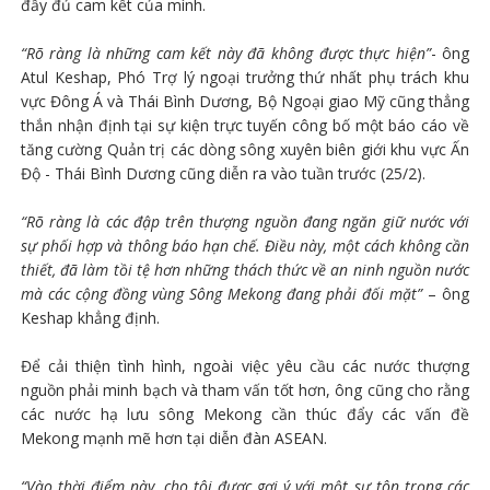
đầy đủ cam kết của mình.
“Rõ ràng là những cam kết này đã không được thực hiện”
- ông
Atul Keshap, Phó Trợ lý ngoại trưởng thứ nhất phụ trách khu
vực Đông Á và Thái Bình Dương, Bộ Ngoại giao Mỹ cũng thẳng
thắn nhận định tại sự kiện trực tuyến công bố một báo cáo về
tăng cường Quản trị các dòng sông xuyên biên giới khu vực Ấn
Độ - Thái Bình Dương cũng diễn ra vào tuần trước (25/2).
“Rõ ràng là các đập trên thượng nguồn đang ngăn giữ nước với
sự phối hợp và thông báo hạn chế. Điều này, một cách không cần
thiết, đã làm tồi tệ hơn những thách thức về an ninh nguồn nước
mà các cộng đồng vùng Sông Mekong đang phải đối mặt”
– ông
Keshap khẳng định.
Để cải thiện tình hình, ngoài việc yêu cầu các nước thượng
nguồn phải minh bạch và tham vấn tốt hơn, ông cũng cho rằng
các nước hạ lưu sông Mekong cần thúc đẩy các vấn đề
Mekong mạnh mẽ hơn tại diễn đàn ASEAN.
“Vào thời điểm này, cho tôi được gợi ý với một sự tôn trọng các