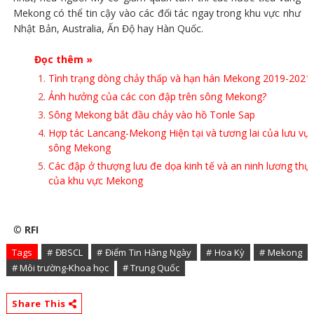
Mekong có thể tin cậy vào các đối tác ngay trong khu vực như
Nhật Bản, Australia, Ấn Độ hay Hàn Quốc.
Đọc thêm »
Tình trạng dòng chảy thấp và hạn hán Mekong 2019-2021
Ảnh hưởng của các con đập trên sông Mekong?
Sông Mekong bắt đầu chảy vào hồ Tonle Sap
Hợp tác Lancang-Mekong Hiện tại và tương lai của lưu vự
sông Mekong
Các đập ở thượng lưu đe dọa kinh tế và an ninh lương thự
của khu vực Mekong
©
RFI
Tags
# ĐBSCL
# Điểm Tin Hàng Ngày
# Hoa Kỳ
# Mekong
# Môi trường-Khoa học
# Trung Quốc
Share This