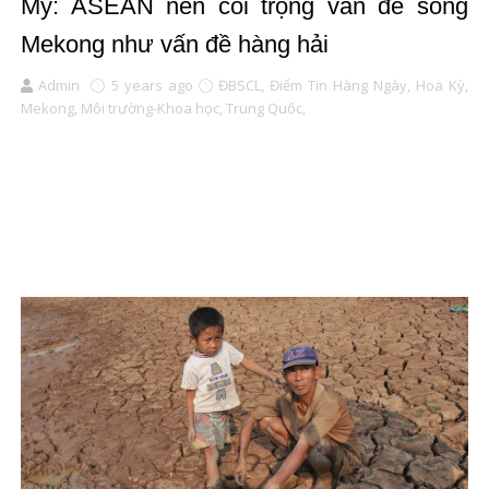
Mỹ: ASEAN nên coi trọng vấn đề sông
Mekong như vấn đề hàng hải
Admin
5 years ago
ĐBSCL,
Điểm Tin Hàng Ngày,
Hoa Kỳ,
Mekong,
Môi trường-Khoa học,
Trung Quốc,