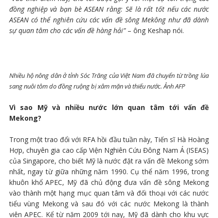
đồng nghiệp và bạn bè ASEAN rằng: Sẽ là rất tốt nếu các nước
ASEAN có thể nghiên cứu các vấn đề sông Mekông như đã dành
sự quan tâm cho các vấn đề hàng hải”
– ông Keshap nói.
Nhiều hộ nông dân ở tỉnh Sóc Trăng của Việt Nam đã chuyển từ trồng lúa
sang nuôi tôm do đồng ruộng bị xâm mặn và thiếu nước. Ảnh AFP
Vì sao Mỹ và nhiều nước lớn quan tâm tới vấn đề
Mekong?
Trong một trao đổi với RFA hồi đầu tuần này, Tiến sĩ Hà Hoàng
Hợp, chuyên gia cao cấp Viện Nghiên Cứu Đông Nam Á (ISEAS)
của Singapore, cho biết Mỹ là nước đặt ra vấn đề Mekong sớm
nhất, ngay từ giữa những năm 1990. Cụ thể năm 1996, trong
khuôn khổ APEC, Mỹ đã chủ động đưa vấn đề sông Mekong
vào thành một hạng mục quan tâm và đối thoại với các nước
tiểu vùng Mekong và sau đó với các nước Mekong là thành
viên APEC. Kể từ năm 2009 tới nay, Mỹ đã dành cho khu vực