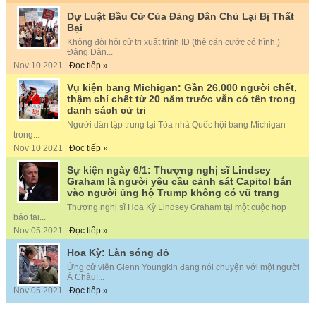
Dự Luật Bầu Cử Của Đảng Dân Chủ Lại Bị Thất
Bại
Không đòi hỏi cử tri xuất trình ID (thẻ căn cước có hình.)
Đảng Dân...
Nov 10 2021 |
Đọc tiếp »
Vụ kiện bang Michigan: Gần 26.000 người chết,
thậm chí chết từ 20 năm trước vẫn có tên trong
danh sách cử tri
Người dân tập trung tại Tòa nhà Quốc hội bang Michigan
trong...
Nov 10 2021 |
Đọc tiếp »
Sự kiện ngày 6/1: Thượng nghị sĩ Lindsey
Graham là người yêu cầu cảnh sát Capitol bắn
vào người ủng hộ Trump không có vũ trang
Thượng nghị sĩ Hoa Kỳ Lindsey Graham tại một cuộc họp
báo tại...
Nov 05 2021 |
Đọc tiếp »
Hoa Kỳ: Làn sóng đỏ
Ứng cử viên Glenn Youngkin đang nói chuyện với một người
Á Châu:...
Nov 05 2021 |
Đọc tiếp »