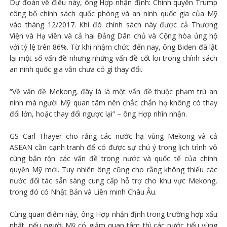
Dự đoán về điều này, ông Hợp nhận định: Chính quyền Trump
công bố chính sách quốc phòng và an ninh quốc gia của Mỹ
vào tháng 12/2017. Khi đó chính sách này được cả Thượng
Viện và Hạ viên và cả hai Đảng Dân chủ và Cộng hòa ủng hộ
với tỷ lệ trên 86%. Từ khi nhậm chức đến nay, ông Biden đã lật
lại một số vấn đề nhưng những vấn đề cốt lõi trong chính sách
an ninh quốc gia vẫn chưa có gì thay đổi.
“Về vấn đề Mekong, đây là là một vấn đề thuộc phạm trù an
ninh mà người Mỹ quan tâm nên chắc chắn họ không có thay
đổi lớn, hoặc thay đổi ngược lại” – ông Hợp nhìn nhận.
GS Carl Thayer cho rằng các nước hạ vùng Mekong và cả
ASEAN cần cạnh tranh để có được sự chú ý trong lịch trình vô
cùng bận rộn các vấn đề trong nước và quốc tế của chính
quyền Mỹ mới. Tuy nhiên ông cũng cho rằng không thiếu các
nước đối tác sẵn sàng cung cấp hỗ trợ cho khu vực Mekong,
trong đó có Nhật Bản và Liên minh Châu Âu.
Cùng quan điểm này, ông Hợp nhận định trong trường hợp xấu
nhất, nếu người Mỹ có giảm quan tâm thì các nước tiểu vùng