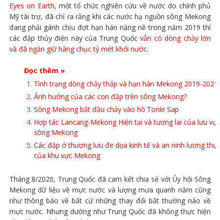
Eyes on Earth
, một tổ chức nghiên cứu về nước do chính phủ
Mỹ tài trợ, đã chỉ ra rằng khi các nước hạ nguồn sông Mekong
đang phải gánh chịu đợt hạn hán nặng nề trong năm 2019 thì
các đập thủy điện này của Trung Quốc
vẫn có dòng chảy lớn
và đã ngăn giữ hàng chục tỷ mét khối nước
.
Đọc thêm »
Tình trạng dòng chảy thấp và hạn hán Mekong 2019-2021
Ảnh hưởng của các con đập trên sông Mekong?
Sông Mekong bắt đầu chảy vào hồ Tonle Sap
Hợp tác Lancang-Mekong Hiện tại và tương lai của lưu vự
sông Mekong
Các đập ở thượng lưu đe dọa kinh tế và an ninh lương thự
của khu vực Mekong
Tháng 8/2020, Trung Quốc đã cam kết chia sẻ với Ủy hội Sông
Mekong dữ liệu về mực nước và lượng mưa quanh năm cũng
như thông báo về bất cứ những thay đổi bất thường nào về
mực nước. Nhưng dường như Trung Quốc đã không thực hiện