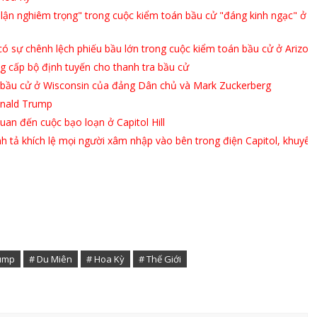
lận nghiêm trọng" trong cuộc kiểm toán bầu cử "đáng kinh ngạc" ở
có sự chênh lệch phiếu bầu lớn trong cuộc kiểm toán bầu cử ở Arizon
g cấp bộ định tuyến cho thanh tra bầu cử
 lận bầu cử ở Wisconsin của đảng Dân chủ và Mark Zuckerberg
onald Trump
uan đến cuộc bạo loạn ở Capitol Hill
h tả khích lệ mọi người xâm nhập vào bên trong điện Capitol, khuyên
rump
# Du Miên
# Hoa Kỳ
# Thế Giới