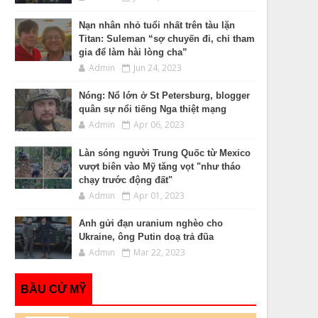
Nạn nhân nhỏ tuổi nhất trên tàu lặn
Titan: Suleman “sợ chuyến đi, chỉ tham
gia để làm hài lòng cha”
Admin
Jun 24, 2023
Nóng: Nổ lớn ở St Petersburg, blogger
quân sự nổi tiếng Nga thiệt mạng
Admin
Apr 06, 2023
Làn sóng người Trung Quốc từ Mexico
vượt biên vào Mỹ tăng vọt "như tháo
chạy trước động đất"
Admin
Apr 01, 2023
Anh gửi đạn uranium nghèo cho
Ukraine, ông Putin doạ trả đũa
Admin
Mar 22, 2023
BẦU CỬ MỸ