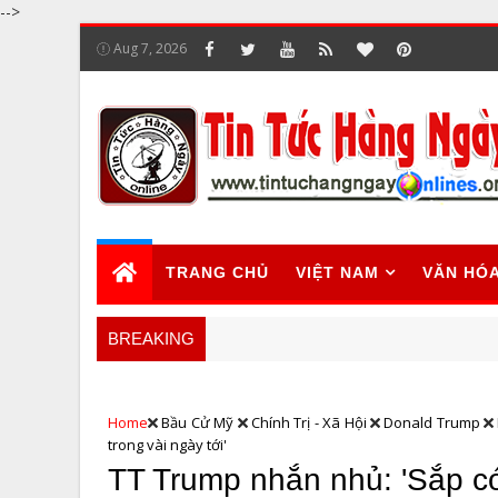
-->
Aug 7, 2026
TRANG CHỦ
VIỆT NAM
VĂN HÓ
BREAKING
Home
Bầu Cử Mỹ
Chính Trị - Xã Hội
Donald Trump
trong vài ngày tới'
TT Trump nhắn nhủ: 'Sắp có 