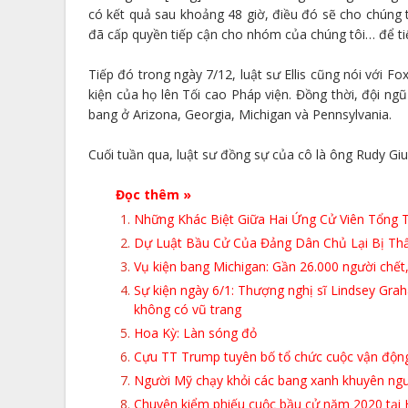
có kết quả sau khoảng 48 giờ, điều đó sẽ cho chúng 
đã cấp quyền tiếp cận cho nhóm của chúng tôi… để tiế
Tiếp đó trong ngày 7/12, luật sư Ellis cũng nói với 
kiện của họ lên Tối cao Pháp viện. Đồng thời, đội ng
bang ở Arizona, Georgia, Michigan và Pennsylvania.
Cuối tuần qua, luật sư đồng sự của cô là ông Rudy Gi
Đọc thêm »
Những Khác Biệt Giữa Hai Ứng Cử Viên Tổng
Dự Luật Bầu Cử Của Đảng Dân Chủ Lại Bị Thấ
Vụ kiện bang Michigan: Gần 26.000 người chết,
Sự kiện ngày 6/1: Thượng nghị sĩ Lindsey Gra
không có vũ trang
Hoa Kỳ: Làn sóng đỏ
Cựu TT Trump tuyên bố tổ chức cuộc vận động 
Người Mỹ chạy khỏi các bang xanh khuyên người ơ
Chuyện kiểm phiếu cuộc bầu cử năm 2020 tại