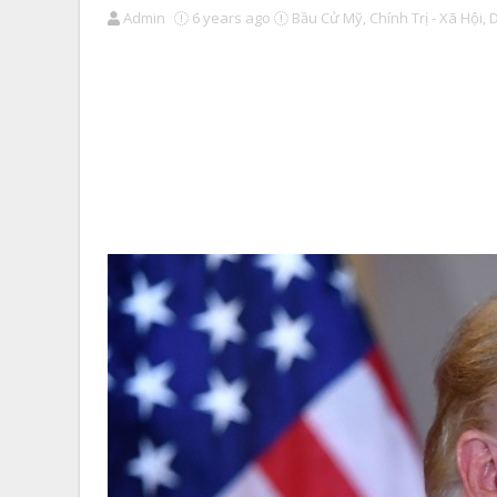
Admin
6 years ago
Bầu Cử Mỹ,
Chính Trị - Xã Hội,