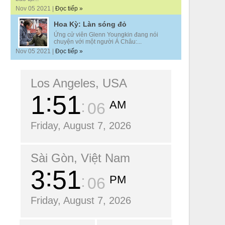
Nov 05 2021 |
Đọc tiếp »
Hoa Kỳ: Làn sóng đỏ
Ứng cử viên Glenn Youngkin đang nói
chuyện với một người Á Châu:...
Nov 05 2021 |
Đọc tiếp »
Los Angeles, USA
1
51
AM
07
Friday, August 7, 2026
Sài Gòn, Việt Nam
3
51
PM
07
Friday, August 7, 2026