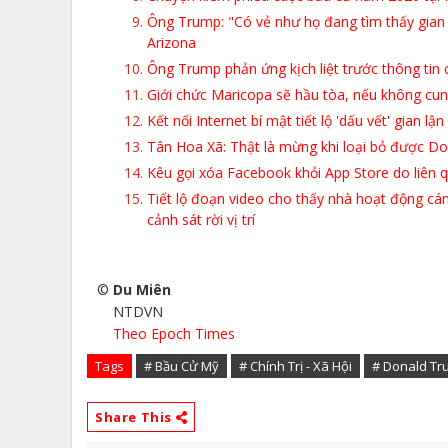
Ông Trump: "Có vẻ như họ đang tìm thấy gian 
Arizona
Ông Trump phản ứng kịch liệt trước thông tin 
Giới chức Maricopa sẽ hầu tòa, nếu không cun
Kết nối Internet bí mật tiết lộ 'dấu vết' gian
Tân Hoa Xã: Thật là mừng khi loại bỏ được D
Kêu gọi xóa Facebook khỏi App Store do liên q
Tiết lộ đoạn video cho thấy nhà hoạt động cán
cảnh sát rời vị trí
©
Du Miên
NTDVN
Theo Epoch Times
Tags
# Bầu Cử Mỹ
# Chính Trị - Xã Hội
# Donald T
Share This