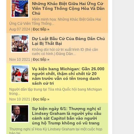
Những Khác Biệt Giữa Hai Ứng Cử
Viên Tổng Thống Cộng Hòa Và Dân
Chủ
Hình minh họa: Những Khác Biệt Giữa Hai
Ứng Cử Viên Tổng Thống...
Aug 07 2024 |
Đọc tiếp »
Dự Luật Bầu Cử Của Đảng Dân Chủ
Lại Bị Thất Bại
Không đòi hỏi cử tri xuất trình ID (thẻ căn
cước có hình.) Đảng Dân...
Nov 10 2021 |
Đọc tiếp »
Vụ kiện bang Michigan: Gần 26.000
người chết, thậm chí chết từ 20
năm trước vẫn có tên trong danh
sách cử tri
Người dân tập trung tại Tòa nhà Quốc hội bang Michigan
trong...
Nov 10 2021 |
Đọc tiếp »
Sự kiện ngày 6/1: Thượng nghị sĩ
Lindsey Graham là người yêu cầu
cảnh sát Capitol bắn vào người
ủng hộ Trump không có vũ trang
Thượng nghị sĩ Hoa Kỳ Lindsey Graham tại một cuộc họp
báo tại...