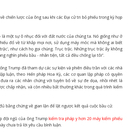
ề chiến lược của ông sau khi các Đại cử tri bỏ phiếu trong kỳ họp
ó là một sự ô nhục đối với đất nước của chúng ta. Nó giống như ở
phiếu đổ về từ khắp mọi nơi, sử dụng máy móc mà không ai biết
 trặc', như cách họ gọi chúng. Trục trặc. Những trục trặc ấy không
ng nghìn phiếu bầu - nhân tiện, tất cả đều chống lại tôi”.
hống Trump đã tham dự các sự kiện và phiên điều trần với các nhà
ập luận, theo Hiến pháp Hoa Kỳ, các cơ quan lập pháp có quyền
g đưa ra các nhân chứng với tuyên bố về sự đe dọa, nhồi nhét lá
được chấp nhận, và còn nhiều bất thường khác trong quá trình kiểm
ủ bằng chứng về gian lận để lật ngược kết quả cuộc bầu cử.
ép đội ngũ của ông Trump
kiểm tra pháp y hơn 20 máy kiểm phiếu
ày chưa trả lời yêu cầu bình luận.