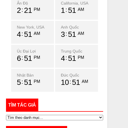
Ấn Độ
California, USA
2
21
1
51
PM
AM
New York, USA
Anh Quốc
4
51
3
51
AM
AM
Úc Đại Lợi
Trung Quốc
6
51
4
51
PM
PM
Nhật Bản
Đức Quốc
5
51
10
51
PM
AM
TÌM TÁC GIẢ