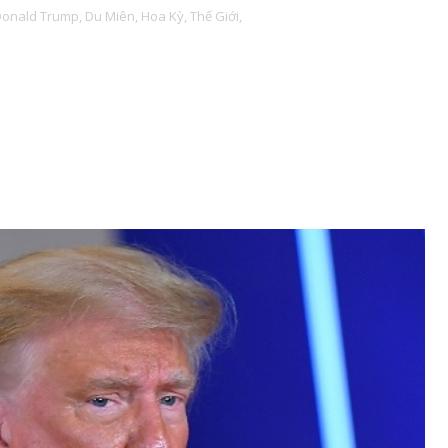
Donald Trump,
Du Miên,
Hoa Kỳ,
Thế Giới,