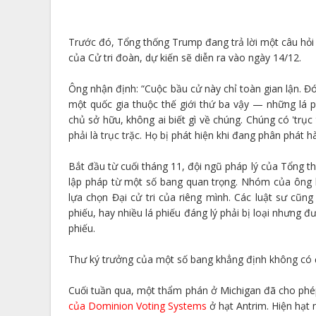
Trước đó, Tổng thống Trump đang trả lời một câu hỏi v
của Cử tri đoàn, dự kiến sẽ diễn ra ​​vào ngày 14/12.
Ông nhận định: “Cuộc bầu cử này chỉ toàn gian lận. Đ
một quốc gia thuộc thế giới thứ ba vậy — những lá 
chủ sở hữu, không ai biết gì về chúng. Chúng có 'trục
phải là trục trặc. Họ bị phát hiện khi đang phân phát hà
Bắt đầu từ cuối tháng 11, đội ngũ pháp lý của Tổng t
lập pháp từ một số bang quan trọng. Nhóm của ông l
lựa chọn Đại cử tri của riêng mình. Các luật sư cũn
phiếu, hay nhiều lá phiếu đáng lý phải bị loại nhưng 
phiếu.
Thư ký trưởng của một số bang khẳng định không có đ
Cuối tuần qua, một thẩm phán ở Michigan đã cho ph
của Dominion Voting Systems
ở hạt Antrim. Hiện hạt n