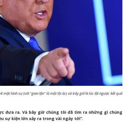
 mặt hình sự (với "gian lận" là một tội ác) và bây giờ là lúc lật ngược kết quả
ợc đưa ra. Và bây giờ chúng tôi đã tìm ra những gì chúng
u sự kiện lớn xảy ra trong vài ngày tới”.