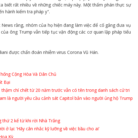
ta biết rất nhiều về những chiếc máy này. Một thẩm phán thực sự
n hành kiểm tra pháp y".
Fox News rằng, nhóm của họ hiện đang làm việc để cố gắng đưa vụ
ũ của ông Trump vẫn tiếp tục vận động các cơ quan lập pháp tiểu
uliani được chẩn đoán nhiễm virus Corona Vũ Hán.
 Thống Cộng Hòa Và Dân Chủ
t Bại
 thậm chí chết từ 20 năm trước vẫn có tên trong danh sách cử tri
ham là người yêu cầu cảnh sát Capitol bắn vào người ủng hộ Trump
thứ 2 kể từ khi rời Nhà Trắng
̉ lại: ‘Hãy cân nhắc kỹ lưỡng về việc bầu cho ai’
 Hoa Kỳ