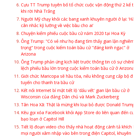
Cựu TT Trump tuyên bố tổ chức cuộc vận động thứ 2 kể t
khi rời Nhà Trắng
Người Mỹ chạy khỏi các bang xanh khuyên người ở lại: ‘Hã
cân nhắc kỹ lưỡng về việc bầu cho ai’
Chuyện kiểm phiếu cuộc bầu cử năm 2020 tại Hoa Kỳ
Ông Trump: "Có vẻ như họ đang tìm thấy gian lận nghiêm
trọng" trong cuộc kiểm toán bầu cử "đáng kinh ngạc" ở
Arizona
Ông Trump phản ứng kịch liệt trước thông tin có sự chênh
lệch phiếu bầu lớn trong cuộc kiểm toán bầu cử ở Arizona
Giới chức Maricopa sẽ hầu tòa, nếu không cung cấp bộ đị
tuyến cho thanh tra bầu cử
Kết nối Internet bí mật tiết lộ 'dấu vết' gian lận bầu cử ở
Wisconsin của đảng Dân chủ và Mark Zuckerberg
Tân Hoa Xã: Thật là mừng khi loại bỏ được Donald Trump
Kêu gọi xóa Facebook khỏi App Store do liên quan đến cu
bạo loạn ở Capitol Hill
Tiết lộ đoạn video cho thấy nhà hoạt động cánh tả khích l
mọi người xâm nhập vào bên trong điện Capitol, khuyên