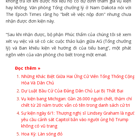
không trả lời khi được hỏi liệu họ có dự định tham gia vụ kiện
hay không. Văn phòng Tổng chưởng lý ở Nam Dakota nói với
The Epoch Times rằng họ "biết về việc nộp đơn" nhưng chưa
nhận được đơn kiện này.
“Sau khi nhận được, bộ phận Phúc thẩm của chúng tôi sẽ xem
xét vụ việc và sẽ có các cuộc thảo luận giữa AG (Tổng chưởng
lý) và Ban khiếu kiện về hướng đi của tiểu bang”, một phát
ngôn viên của văn phòng cho biết trong một email.
Đọc thêm »
Những Khác Biệt Giữa Hai Ứng Cử Viên Tổng Thống Cộng
Hòa Và Dân Chủ
Dự Luật Bầu Cử Của Đảng Dân Chủ Lại Bị Thất Bại
Vụ kiện bang Michigan: Gần 26.000 người chết, thậm chí
chết từ 20 năm trước vẫn có tên trong danh sách cử tri
Sự kiện ngày 6/1: Thượng nghị sĩ Lindsey Graham là người
yêu cầu cảnh sát Capitol bắn vào người ủng hộ Trump
không có vũ trang
Hoa Kỳ: Làn sóng đỏ