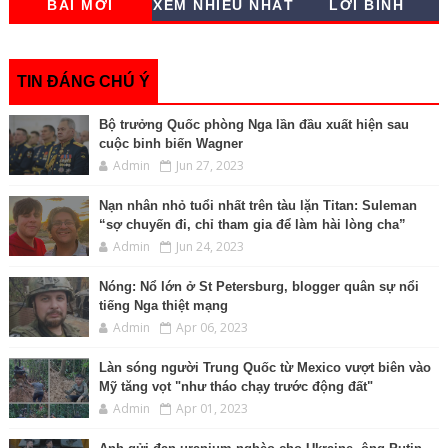
BÀI MỚI
XEM NHIỀU NHẤT
LỜI BÌNH
e
b
t
e
L
l
s
e
t
o
e
n
i
A
d
o
r
g
n
p
I
k
e
k
p
n
r
TIN ĐÁNG CHÚ Ý
Bộ trưởng Quốc phòng Nga lần đầu xuất hiện sau
cuộc binh biến Wagner
Admin
Jun 27, 2023
Nạn nhân nhỏ tuổi nhất trên tàu lặn Titan: Suleman
“sợ chuyến đi, chỉ tham gia để làm hài lòng cha”
Admin
Jun 24, 2023
Nóng: Nổ lớn ở St Petersburg, blogger quân sự nổi
tiếng Nga thiệt mạng
Admin
Apr 06, 2023
Làn sóng người Trung Quốc từ Mexico vượt biên vào
Mỹ tăng vọt "như tháo chạy trước động đất"
Admin
Apr 01, 2023