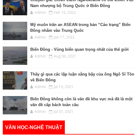
Nam nhượng bộ Trung Quốc ở Biển Đông
Admin
Feb 16, 2022
Mỹ muốn trấn an ASEAN trong bản “Cáo trạng” Biển
Đông nhắm vào Trung Quốc
Admin
Jan 17, 2022
Biển Đông - Vùng biển quan trọng nhất của thế giới
Admin
Aug 06, 2021
Thấy gì qua các lập luận xằng bậy của ông Ngô Sĩ Tồn
về Biển Đông
Admin
Jul 16, 2021
Biển Đông không còn là vấn đề khu vực mà đã là một
vấn đề cấp bách toàn cầu
Admin
Jul 07, 2021
VĂN HỌC-NGHỆ THUẬT