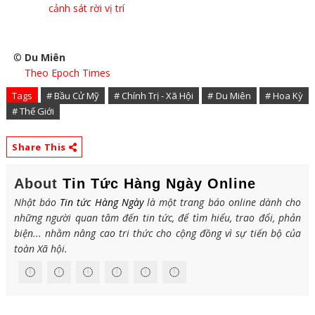
cảnh sát rời vị trí
©
Du Miên
Theo Epoch Times
Tags
# Bầu Cử Mỹ
# Chính Trị - Xã Hội
# Du Miên
# Hoa Kỳ
# Thế Giới
Share This
About
Tin Tức Hàng Ngày Online
Nhật báo
Tin tức Hàng Ngày
là một trang báo online dành cho
những người quan tâm đến tin tức, để tìm hiểu, trao đổi, phản
biện... nhằm nâng cao tri thức cho cộng đồng vì sự tiến bộ của
toàn Xã hội.