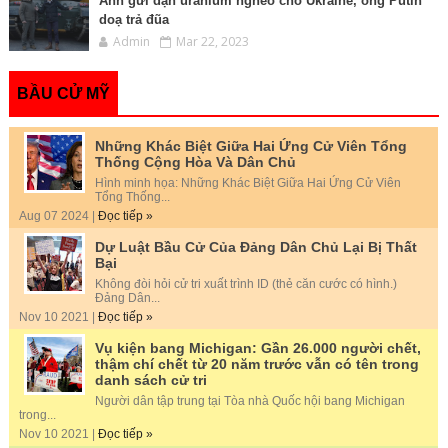
Anh gửi đạn uranium nghèo cho Ukraine, ông Putin
doạ trả đũa
Admin
Mar 22, 2023
BẦU CỬ MỸ
Những Khác Biệt Giữa Hai Ứng Cử Viên Tổng
Thống Cộng Hòa Và Dân Chủ
Hình minh họa: Những Khác Biệt Giữa Hai Ứng Cử Viên
Tổng Thống...
Aug 07 2024 |
Đọc tiếp »
Dự Luật Bầu Cử Của Đảng Dân Chủ Lại Bị Thất
Bại
Không đòi hỏi cử tri xuất trình ID (thẻ căn cước có hình.)
Đảng Dân...
Nov 10 2021 |
Đọc tiếp »
Vụ kiện bang Michigan: Gần 26.000 người chết,
thậm chí chết từ 20 năm trước vẫn có tên trong
danh sách cử tri
Người dân tập trung tại Tòa nhà Quốc hội bang Michigan
trong...
Nov 10 2021 |
Đọc tiếp »