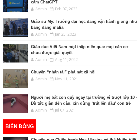
cấm ChatGPT
Admin
Feb 07, 2023
Giáo sư Mỹ: Trường đại học đang vận hành giống như
băng đảng mafia
Admin
Jan 25, 2023
Giáo dục Việt Nam một thập niên qua: mọi căn cơ
chưa được giải quyết
Admin
Aug 11, 2022
Chuyện “nhân tài” phá nát xã hội
Admin
Nov 11, 2021
Người mẹ bắt con quỳ ngay tại trường vì trượt lớp 10 -
Dù tức giận đến đâu, xin đừng ‘trút lên đầu’ con trẻ
Admin
Jul 07, 2021
BIỂN ĐÔNG
Chuyên gia: Chiến tranh Nga-Ukraine có thể khiến Việt