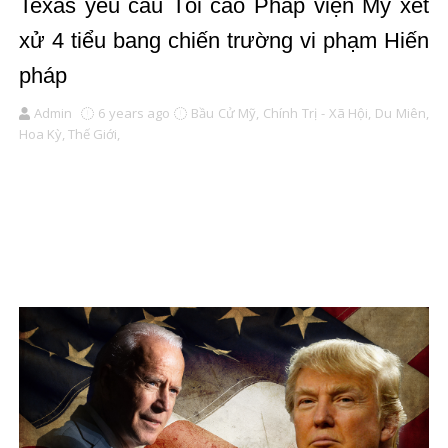
Texas yêu cầu Tối cao Pháp viện Mỹ xét
xử 4 tiểu bang chiến trường vi phạm Hiến
pháp
Admin
6 years ago
Bầu Cử Mỹ,
Chính Trị - Xã Hội,
Du Miên,
Hoa Kỳ,
Thế Giới,