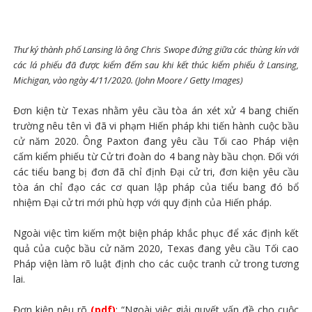
Thư ký thành phố Lansing là ông Chris Swope đứng giữa các thùng kín với
các lá phiếu đã được kiểm đếm sau khi kết thúc kiểm phiếu ở Lansing,
Michigan, vào ngày 4/11/2020. (John Moore / Getty Images)
Đơn kiện từ Texas nhằm yêu cầu tòa án xét xử 4 bang chiến
trường nêu tên vì đã vi phạm Hiến pháp khi tiến hành cuộc bầu
cử năm 2020. Ông Paxton đang yêu cầu Tối cao Pháp viện
cấm kiểm phiếu từ Cử tri đoàn do 4 bang này bầu chọn. Đối với
các tiểu bang bị đơn đã chỉ định Đại cử tri, đơn kiện yêu cầu
tòa án chỉ đạo các cơ quan lập pháp của tiểu bang đó bổ
nhiệm Đại cử tri mới phù hợp với quy định của Hiến pháp.
Ngoài việc tìm kiếm một biện pháp khắc phục để xác định kết
quả của cuộc bầu cử năm 2020, Texas đang yêu cầu Tối cao
Pháp viện làm rõ luật định cho các cuộc tranh cử trong tương
lai.
Đơn kiện nêu rõ
(pdf)
: “Ngoài việc giải quyết vấn đề cho cuộc