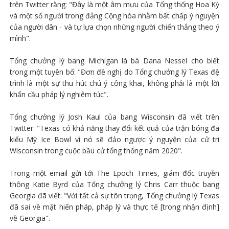
trên Twitter rằng: "Đây là một âm mưu của Tổng thống Hoa Kỳ
và một số người trong đảng Cộng hòa nhằm bất chấp ý nguyện
của người dân - và tự lựa chọn những người chiến thắng theo ý
mình".
Tổng chưởng lý bang Michigan là bà Dana Nessel cho biết
trong một tuyên bố: "Đơn đề nghị do Tổng chưởng lý Texas đệ
trình là một sự thu hút chú ý công khai, không phải là một lời
khẩn cầu pháp lý nghiêm túc".
Tổng chưởng lý Josh Kaul của bang Wisconsin đã viết trên
Twitter: "Texas có khả năng thay đổi kết quả của trận bóng đã
kiểu Mỹ Ice Bowl vì nó sẽ đảo ngược ý nguyện của cử tri
Wisconsin trong cuộc bầu cử tổng thống năm 2020".
Trong một email gửi tới The Epoch Times, giám đốc truyền
thông Katie Byrd của Tổng chưởng lý Chris Carr thuộc bang
Georgia đã viết: "Với tất cả sự tôn trọng, Tổng chưởng lý Texas
đã sai về mặt hiến pháp, pháp lý và thực tế [trong nhận định]
về Georgia".