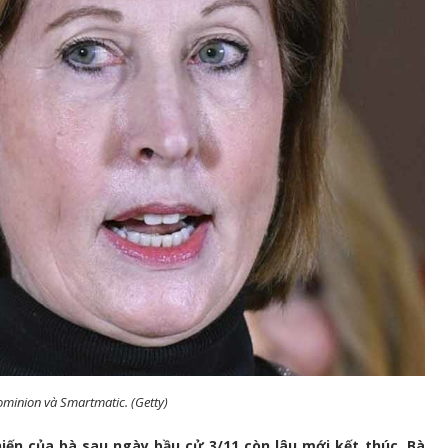
ominion và Smartmatic. (Getty)
iến của bà sau ngày bầu cử 3/11 còn lâu mới kết thúc. Bà