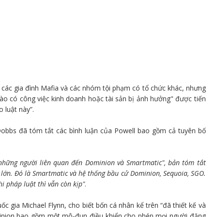
i các gia đình Mafia và các nhóm tội phạm có tổ chức khác, nhưng
ào có công việc kinh doanh hoặc tài sản bị ảnh hưởng" được tiến
 luật này”.
Dobbs đã tóm tắt các bình luận của Powell bao gồm cả tuyên bố
cả những người liên quan đến Dominion và Smartmatic", bản tóm tắt
O lớn. Đó là Smartmatic và hệ thống bầu cử Dominion, Sequoia, SGO.
i pháp luật thì vẫn còn kịp"
.
ốc gia Michael Flynn, cho biết bốn cá nhân kể trên “đã thiết kế và
minion bao gồm một mô-đun điều khiển cho phép mọi người đăng