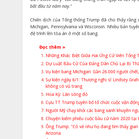
bắt đầu từ năm nay."
Chiến dịch của Tổng thống Trump đã cho thấy rằng c
Michigan, Pennsylvania và Wisconsin. Nhiều bản tuyê
đệ trình lên tòa án ở một số bang.
Đọc thêm »
Những Khác Biệt Giữa Hai Ứng Cử Viên Tổng
Dự Luật Bầu Cử Của Đảng Dân Chủ Lại Bị Thấ
Vụ kiện bang Michigan: Gần 26.000 người chết,
Sự kiện ngày 6/1: Thượng nghị sĩ Lindsey Gra
không có vũ trang
Hoa Kỳ: Làn sóng đỏ
Cựu TT Trump tuyên bố tổ chức cuộc vận động 
Người Mỹ chạy khỏi các bang xanh khuyên người ơ
Chuyện kiểm phiếu cuộc bầu cử năm 2020 tại
Ông Trump: "Có vẻ như họ đang tìm thấy gian 
Arizona