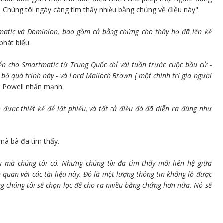
. Chúng tôi ngày càng tìm thấy nhiều bằng chứng về điều này".
rtmatic và Dominion, bao gồm cả bằng chứng cho thấy họ đã lên kế
 phát biểu.
yển cho Smartmatic từ Trung Quốc chỉ vài tuần trước cuộc bầu cử -
 bộ quá trình này - và Lord Malloch Brown [ một chính trị gia người
à Powell nhấn mạnh.
 được thiết kế để lật phiếu, và tất cả điều đó đã diễn ra đúng như
mà bà đã tìm thấy.
ệu mà chúng tôi có. Nhưng chúng tôi đã tìm thấy mối liên hệ giữa
n quan với các tài liệu này. Đó là một lượng thông tin khổng lồ được
ng chúng tôi sẽ chọn lọc để cho ra nhiều bằng chứng hơn nữa. Nó sẽ