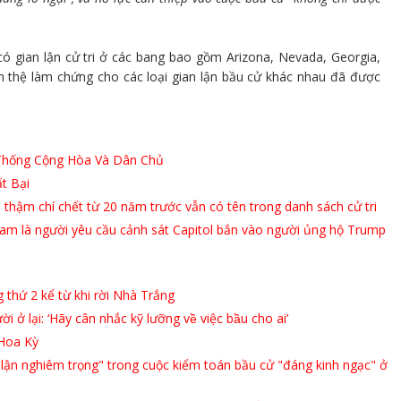
ó gian lận cử tri ở các bang bao gồm Arizona, Nevada, Georgia,
n thệ làm chứng cho các loại gian lận bầu cử khác nhau đã được
 Thống Cộng Hòa Và Dân Chủ
t Bại
 thậm chí chết từ 20 năm trước vẫn có tên trong danh sách cử tri
ham là người yêu cầu cảnh sát Capitol bắn vào người ủng hộ Trump
thứ 2 kể từ khi rời Nhà Trắng
̉ lại: ‘Hãy cân nhắc kỹ lưỡng về việc bầu cho ai’
 Hoa Kỳ
lận nghiêm trọng" trong cuộc kiểm toán bầu cử "đáng kinh ngạc" ở