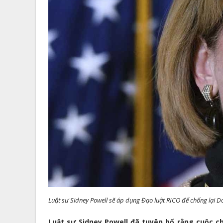
Luật sư Sidney Powell sẽ áp dụng Đạo luật RICO để chống lại D
Luật sư Sidney Powell đã tuyên bố rằng cuộc ch