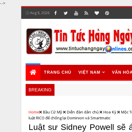
-->
Aug 8, 2026
TRANG CHỦ
VIỆT NAM
VĂN HÓ
BREAKING
Home
Bầu Cử Mỹ
Diễn đàn dân chủ
Hoa Kỳ
Mộc T
luật RICO để chống lại Dominion và Smartmatic
Luật sư Sidney Powell sẽ