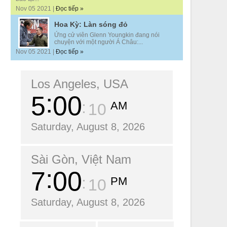
Nov 05 2021 |
Đọc tiếp »
Hoa Kỳ: Làn sóng đỏ
Ứng cử viên Glenn Youngkin đang nói
chuyện với một người Á Châu:...
Nov 05 2021 |
Đọc tiếp »
Los Angeles, USA
5
00
AM
11
Saturday, August 8, 2026
Sài Gòn, Việt Nam
7
00
PM
11
Saturday, August 8, 2026