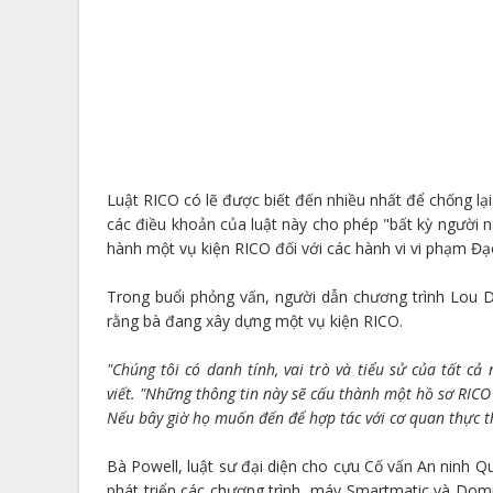
Luật RICO có lẽ được biết đến nhiều nhất để chống lạ
các điều khoản của luật này cho phép "bất kỳ người n
hành một vụ kiện RICO đối với các hành vi vi phạm Đạo
Trong buổi phỏng vấn, người dẫn chương trình Lou 
rằng bà đang xây dựng một vụ kiện RICO.
"Chúng tôi có danh tính, vai trò và tiểu sử của tất 
viết. "Những thông tin này sẽ cấu thành một hồ sơ RIC
Nếu bây giờ họ muốn đến để hợp tác với cơ quan thực th
Bà Powell, luật sư đại diện cho cựu Cố vấn An ninh Qu
phát triển các chương trình, máy Smartmatic và Do