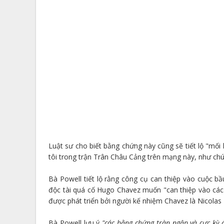
Luật sư cho biết bằng chứng này cũng sẽ tiết lộ "mối
tôi trong trận Trân Châu Cảng trên mạng này, như chún
Bà Powell tiết lộ rằng công cụ can thiệp vào cuộc 
độc tài quá cố Hugo Chavez muốn "can thiệp vào các
được phát triển bởi người kế nhiệm Chavez là Nicola
Bà Powell lưu ý
"các bằng chứng tràn ngập và cực kỳ đ