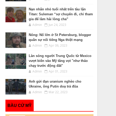
Nạn nhân nhỏ tuổi nhất trên tàu lặn
Titan: Suleman “sợ chuyến đi, chỉ tham
gia để làm hài lòng cha”
Admin
Jun 24, 2023
Nóng: Nổ lớn ở St Petersburg, blogger
quân sự nổi tiếng Nga thiệt mạng
Admin
Apr 06, 2023
Làn sóng người Trung Quốc từ Mexico
vượt biên vào Mỹ tăng vọt "như tháo
chạy trước động đất"
Admin
Apr 01, 2023
Anh gửi đạn uranium nghèo cho
Ukraine, ông Putin doạ trả đũa
Admin
Mar 22, 2023
BẦU CỬ MỸ