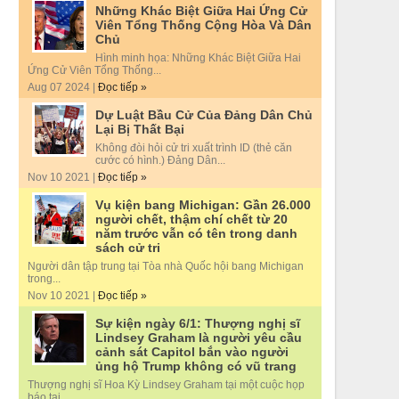
Những Khác Biệt Giữa Hai Ứng Cử
Viên Tổng Thống Cộng Hòa Và Dân
Chủ
Hình minh họa: Những Khác Biệt Giữa Hai
Ứng Cử Viên Tổng Thống...
Aug 07 2024 |
Đọc tiếp »
Dự Luật Bầu Cử Của Đảng Dân Chủ
Lại Bị Thất Bại
Không đòi hỏi cử tri xuất trình ID (thẻ căn
cước có hình.) Đảng Dân...
Nov 10 2021 |
Đọc tiếp »
Vụ kiện bang Michigan: Gần 26.000
người chết, thậm chí chết từ 20
năm trước vẫn có tên trong danh
sách cử tri
Người dân tập trung tại Tòa nhà Quốc hội bang Michigan
trong...
Nov 10 2021 |
Đọc tiếp »
Sự kiện ngày 6/1: Thượng nghị sĩ
Lindsey Graham là người yêu cầu
cảnh sát Capitol bắn vào người
ủng hộ Trump không có vũ trang
Thượng nghị sĩ Hoa Kỳ Lindsey Graham tại một cuộc họp
báo tại...