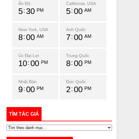
Ấn Độ
California, USA
5
30
5
00
PM
AM
New York, USA
Anh Quốc
8
00
7
00
AM
AM
Úc Đại Lợi
Trung Quốc
10
00
8
00
PM
PM
Nhật Bản
Đức Quốc
9
00
2
00
PM
PM
TÌM TÁC GIẢ