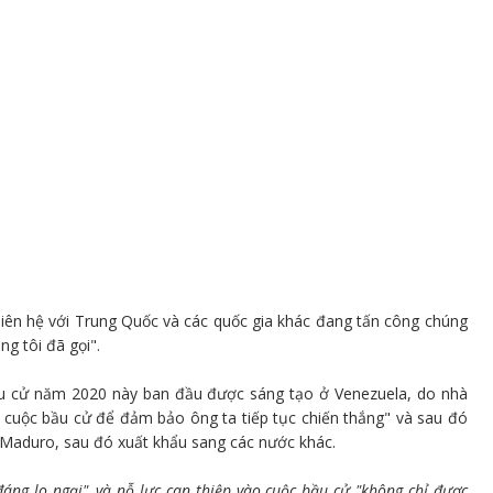
 liên hệ với Trung Quốc và các quốc gia khác đang tấn công chúng
g tôi đã gọi".
bầu cử năm 2020 này ban đầu được sáng tạo ở Venezuela, do nhà
 cuộc bầu cử để đảm bảo ông ta tiếp tục chiến thắng" và sau đó
s Maduro, sau đó xuất khẩu sang các nước khác.
áng lo ngại", và nỗ lực can thiệp vào cuộc bầu cử "không chỉ được