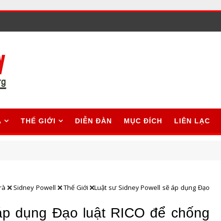
A
THẾ GIỚI
DIỄN ĐÀN
MỤC ĐÍCH
LIÊN LẠC
rà
Sidney Powell
Thế Giới
Luật sư Sidney Powell sẽ áp dụng Đạo
 áp dụng Đạo luật RICO để chống