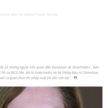
Hoa Kỳ,
Mộc Trà,
Sidney Powell,
Thế Giới,
a tất cả những người liên quan đến Dominion và Smartmatic", bản
t hồ sơ RICO lớn. Đó là Smartmatic và hệ thống bầu cử Dominion,
ới cơ quan thực thi pháp luật thì vẫn còn kịp".