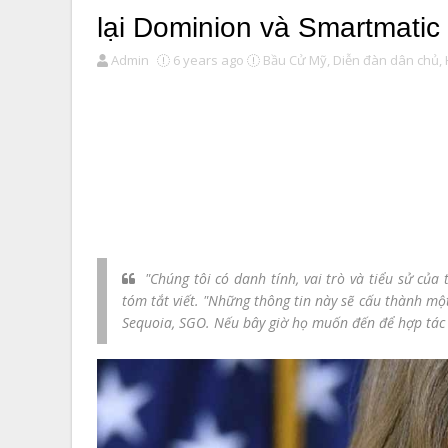
lại Dominion và Smartmatic
Admin
6 years ago
Bầu Cử Mỹ,
Diễn đàn dân chủ,
"Chúng tôi có danh tính, vai trò và tiểu sử củ
tóm tắt viết. "Những thông tin này sẽ cấu thành mộ
Sequoia, SGO. Nếu bây giờ họ muốn đến để hợp tác v