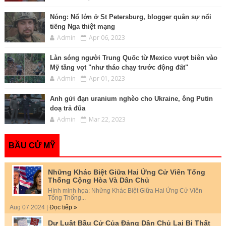
Nóng: Nổ lớn ở St Petersburg, blogger quân sự nổi
tiếng Nga thiệt mạng
Admin
Apr 06, 2023
Làn sóng người Trung Quốc từ Mexico vượt biên vào
Mỹ tăng vọt "như tháo chạy trước động đất"
Admin
Apr 01, 2023
Anh gửi đạn uranium nghèo cho Ukraine, ông Putin
doạ trả đũa
Admin
Mar 22, 2023
BẦU CỬ MỸ
Những Khác Biệt Giữa Hai Ứng Cử Viên Tổng
Thống Cộng Hòa Và Dân Chủ
Hình minh họa: Những Khác Biệt Giữa Hai Ứng Cử Viên
Tổng Thống...
Aug 07 2024 |
Đọc tiếp »
Dự Luật Bầu Cử Của Đảng Dân Chủ Lại Bị Thất