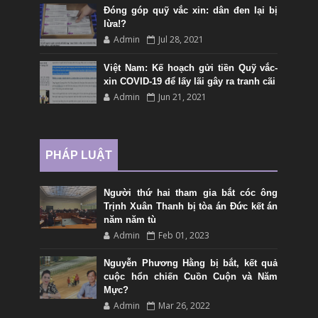
Đóng góp quỹ vắc xin: dân đen lại bị
lừa!?
Admin
Jul 28, 2021
Việt Nam: Kế hoạch gửi tiền Quỹ vắc-
xin COVID-19 để lấy lãi gây ra tranh cãi
Admin
Jun 21, 2021
PHÁP LUẬT
Người thứ hai tham gia bắt cóc ông
Trịnh Xuân Thanh bị tòa án Đức kết án
năm năm tù
Admin
Feb 01, 2023
Nguyễn Phương Hằng bị bắt, kết quả
cuộc hổn chiến Cuồn Cuộn và Năm
Mực?
Admin
Mar 26, 2022