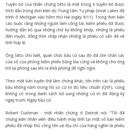
Tuyên bố của nhân chứng Sitto là một trong 6 tuyên bố được
trích dẫn trong đơn kiện do Trung tâm Tư pháp Great Lakes đệ
trình ở Michigan vào hôm thứ Hai (ngày 9/11). Trong đơn kiện
cáo buộc rằng những người làm công tác kiểm phiếu đã được
hướng dẫn bỏ qua những chữ ký không khớp, những lá phiếu
đến muộn, đồng thời chấp nhận những lá phiếu có vấn đề về
tính hợp lệ.
Ông Sitto cho biết, quan chức bầu cử sau đó đã che chắn các
cửa sổ của phòng kiểm phiếu bằng bìa cứng và không cho ông
trở lại phòng sau khi ra khỏi phòng để nghỉ ngơi.
Theo một bản tuyên thệ làm chứng khác, tên trên các lá phiếu
bầu không nằm trong hồ sơ cử tri đủ tiêu chuẩn (QVF), cũng
không có trong danh sách bổ sung những cử tri đã đăng ký
ngay trước Ngày bầu cử.
Robert Cushman - một nhân chứng ở Detroit nói: “Tôi đã
chứng kiến nhân viên điều hành máy tính tại một số bàn kiểm
phiếu đã nhập thủ công tên và địa chỉ của hàng nghìn lá phiếu