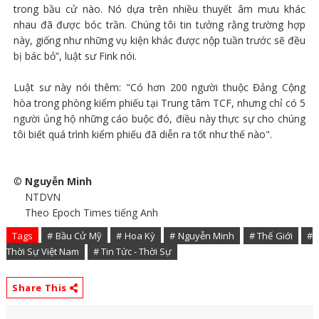
trong bầu cử nào. Nó dựa trên nhiều thuyết âm mưu khác
nhau đã được bóc trần. Chúng tôi tin tưởng rằng trường hợp
này, giống như những vụ kiện khác được nộp tuần trước sẽ đều
bị bác bỏ”, luật sư Fink nói.
Luật sư này nói thêm: "Có hơn 200 người thuộc Đảng Cộng
hòa trong phòng kiểm phiếu tại Trung tâm TCF, nhưng chỉ có 5
người ủng hộ những cáo buộc đó, điều này thực sự cho chúng
tôi biết quá trình kiểm phiếu đã diễn ra tốt như thế nào".
©
Nguyễn Minh
NTDVN
Theo Epoch Times tiếng Anh
Tags
# Bầu Cử Mỹ
# Hoa Kỳ
# Nguyễn Minh
# Thế Giới
#
Thời Sự Việt Nam
# Tin Tức - Thời Sự
Share This