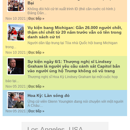
Bại
Không đòi hỏi cử tri xuất trình ID (thẻ căn cước có hình.)
Đảng Dân...
Nov 10 2021 |
Đọc tiếp »
Vụ kiện bang Michigan: Gần 26.000 người chết,
thậm chí chết từ 20 năm trước vẫn có tên trong
danh sách cử tri
Người dân tập trung tại Tòa nhà Quốc hội bang Michigan
trong...
Nov 10 2021 |
Đọc tiếp »
Sự kiện ngày 6/1: Thượng nghị sĩ Lindsey
Graham là người yêu cầu cảnh sát Capitol bắn
vào người ủng hộ Trump không có vũ trang
Thượng nghị sĩ Hoa Kỳ Lindsey Graham tại một cuộc họp
báo tại...
Nov 05 2021 |
Đọc tiếp »
Hoa Kỳ: Làn sóng đỏ
Ứng cử viên Glenn Youngkin đang nói chuyện với một người
Á Châu:...
Nov 05 2021 |
Đọc tiếp »
Los Angeles, USA