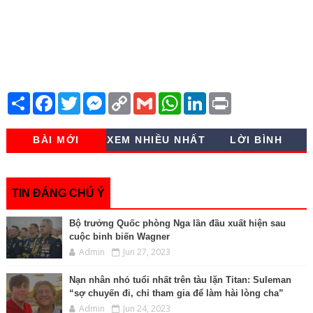
S
F
T
M
C
G
W
L
P
h
a
w
e
o
m
h
i
r
a
c
i
s
p
a
a
n
i
r
e
t
s
y
i
t
k
n
BÀI MỚI
XEM NHIỀU NHẤT
LỜI BÌNH
e
b
t
e
L
l
s
e
t
o
e
n
i
A
d
o
r
g
n
p
I
k
e
k
p
n
r
TIN ĐÁNG CHÚ Ý
Bộ trưởng Quốc phòng Nga lần đầu xuất hiện sau
cuộc binh biến Wagner
Admin
Jun 27, 2023
Nạn nhân nhỏ tuổi nhất trên tàu lặn Titan: Suleman
“sợ chuyến đi, chỉ tham gia để làm hài lòng cha”
Admin
Jun 24, 2023