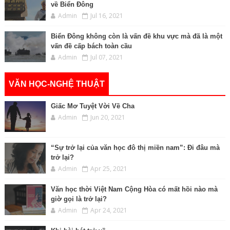
về Biển Đông
Admin
Jul 16, 2021
Biển Đông không còn là vấn đề khu vực mà đã là một
vấn đề cấp bách toàn cầu
Admin
Jul 07, 2021
VĂN HỌC-NGHỆ THUẬT
Giấc Mơ Tuyệt Vời Về Cha
Admin
Jun 20, 2021
“Sự trở lại của văn học đô thị miền nam”: Đi đâu mà
trở lại?
Admin
Apr 25, 2021
Văn học thời Việt Nam Cộng Hòa có mất hồi nào mà
giờ gọi là trở lại?
Admin
Apr 24, 2021