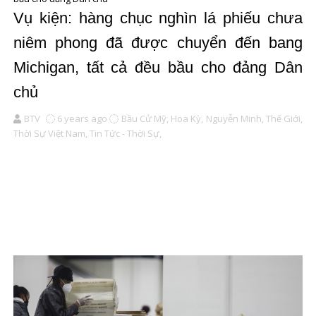
Vụ kiện: hàng chục nghìn lá phiếu chưa
niêm phong đã được chuyển đến bang
Michigan, tất cả đều bầu cho đảng Dân
chủ
BTV
6 years ago
Bầu Cử Mỹ,
Hoa Kỳ,
Nguyễn Minh,
Thế Giới,
Thời Sự Việt Nam,
Tin Tức - Thời Sự,