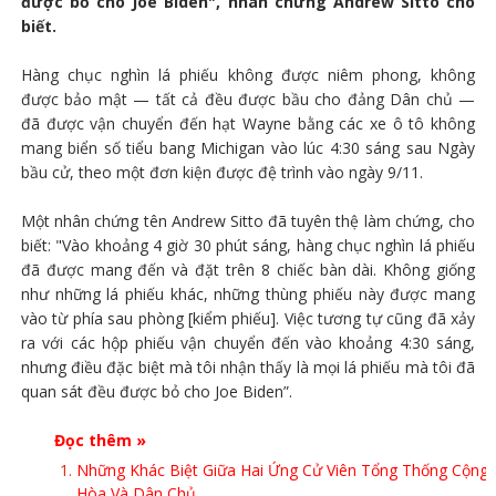
được bỏ cho Joe Biden", nhân chứng Andrew Sitto cho
biết.
Hàng chục nghìn lá phiếu không được niêm phong, không
được bảo mật — tất cả đều được bầu cho đảng Dân chủ —
đã được vận chuyển đến hạt Wayne bằng các xe ô tô không
mang biển số tiểu bang Michigan vào lúc 4:30 sáng sau Ngày
bầu cử, theo một đơn kiện được đệ trình vào ngày 9/11.
Một nhân chứng tên Andrew Sitto đã tuyên thệ làm chứng, cho
biết: "Vào khoảng 4 giờ 30 phút sáng, hàng chục nghìn lá phiếu
đã được mang đến và đặt trên 8 chiếc bàn dài. Không giống
như những lá phiếu khác, những thùng phiếu này được mang
vào từ phía sau phòng [kiểm phiếu]. Việc tương tự cũng đã xảy
ra với các hộp phiếu vận chuyển đến vào khoảng 4:30 sáng,
nhưng điều đặc biệt mà tôi nhận thấy là mọi lá phiếu mà tôi đã
quan sát đều được bỏ cho Joe Biden”.
Đọc thêm »
Những Khác Biệt Giữa Hai Ứng Cử Viên Tổng Thống Cộng
Hòa Và Dân Chủ