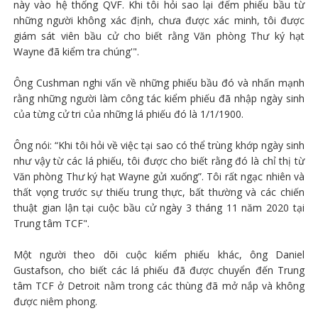
này vào hệ thống QVF. Khi tôi hỏi sao lại đếm phiếu bầu từ
những người không xác định, chưa được xác minh, tôi được
giám sát viên bầu cử cho biết rằng Văn phòng Thư ký hạt
Wayne đã kiểm tra chúng'".
Ông Cushman nghi vấn về những phiếu bầu đó và nhấn mạnh
rằng những người làm công tác kiểm phiếu đã nhập ngày sinh
của từng cử tri của những lá phiếu đó ​​là 1/1/1900.
Ông nói: “Khi tôi hỏi về việc tại sao có thể trùng khớp ngày sinh
như vậy từ các lá phiếu, tôi được cho biết rằng đó là chỉ thị từ
Văn phòng Thư ký hạt Wayne gửi xuống”. Tôi rất ngạc nhiên và
thất vọng trước sự thiếu trung thực, bất thường và các chiến
thuật gian lận tại cuộc bầu cử ngày 3 tháng 11 năm 2020 tại
Trung tâm TCF".
Một người theo dõi cuộc kiểm phiếu khác, ông Daniel
Gustafson, cho biết các lá phiếu đã được chuyển đến Trung
tâm TCF ở Detroit nằm trong các thùng đã mở nắp và không
được niêm phong.