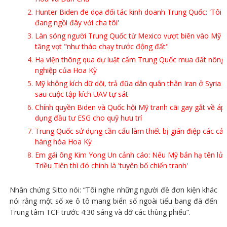
Hunter Biden đe dọa đối tác kinh doanh Trung Quốc: 'Tôi
đang ngồi đây với cha tôi'
Làn sóng người Trung Quốc từ Mexico vượt biên vào Mỹ
tăng vọt "như tháo chạy trước động đất"
Hạ viện thông qua dự luật cấm Trung Quốc mua đất nông
nghiệp của Hoa Kỳ
Mỹ không kích dữ dội, trả đũa dân quân thân Iran ở Syria
sau cuộc tập kích UAV tự sát
Chính quyền Biden và Quốc hội Mỹ tranh cãi gay gắt về áp
dụng đầu tư ESG cho quỹ hưu trí
Trung Quốc sử dụng cần cẩu làm thiết bị gián điệp các cả
hàng hóa Hoa Kỳ
Em gái ông Kim Yong Un cảnh cáo: Nếu Mỹ bắn hạ tên lửa
Triều Tiên thì đó chính là 'tuyên bố chiến tranh'
Nhân chứng Sitto nói: “Tôi nghe những người đề đơn kiện khác
nói rằng một số xe ô tô mang biển số ngoài tiểu bang đã đến
Trung tâm TCF trước 4:30 sáng và dỡ các thùng phiếu”.