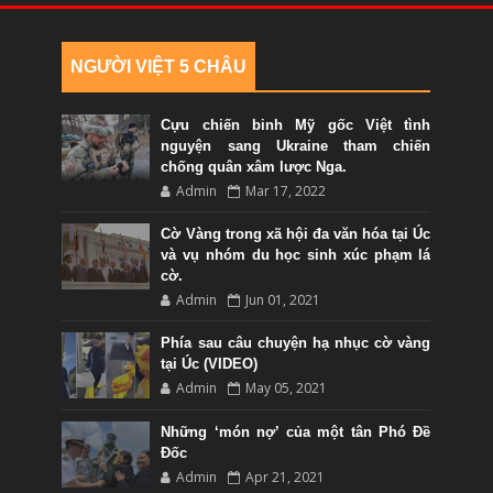
NGƯỜI VIỆT 5 CHÂU
Cựu chiến binh Mỹ gốc Việt tình
nguyện sang Ukraine tham chiến
chống quân xâm lược Nga.
Admin
Mar 17, 2022
Cờ Vàng trong xã hội đa văn hóa tại Úc
và vụ nhóm du học sinh xúc phạm lá
cờ.
Admin
Jun 01, 2021
Phía sau câu chuyện hạ nhục cờ vàng
tại Úc (VIDEO)
Admin
May 05, 2021
Những ‘món nợ’ của một tân Phó Đề
Đốc
Admin
Apr 21, 2021