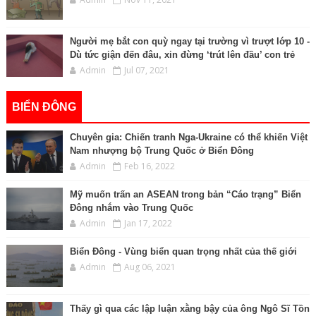
Người mẹ bắt con quỳ ngay tại trường vì trượt lớp 10 -
Dù tức giận đến đâu, xin đừng ‘trút lên đầu’ con trẻ
Admin
Jul 07, 2021
BIỂN ĐÔNG
Chuyên gia: Chiến tranh Nga-Ukraine có thể khiến Việt
Nam nhượng bộ Trung Quốc ở Biển Đông
Admin
Feb 16, 2022
Mỹ muốn trấn an ASEAN trong bản “Cáo trạng” Biển
Đông nhắm vào Trung Quốc
Admin
Jan 17, 2022
Biển Đông - Vùng biển quan trọng nhất của thế giới
Admin
Aug 06, 2021
Thấy gì qua các lập luận xằng bậy của ông Ngô Sĩ Tồn