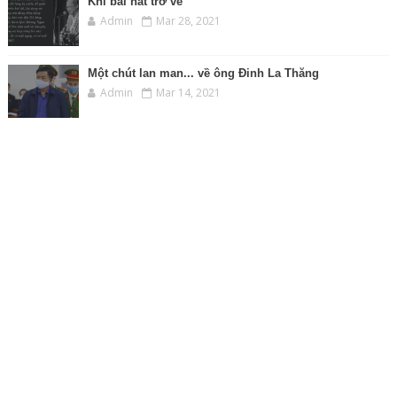
Khi bài hát trở về
Admin
Mar 28, 2021
Một chút lan man... về ông Đinh La Thăng
Admin
Mar 14, 2021