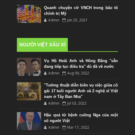
Quanh chuyện cờ VNCH trong bão tố
chính trị Mỹ
Admin
Jan 25, 2021
NGƯỜI VIỆT XẤU XÍ
Vụ Hồ Hoài Anh và Hồng Đăng "vẫn
đang tiếp tục điều tra" dù đã về nước
Admin
Aug 09, 2022
"Tường thuật diễn biến vụ việc giữa cô
gái 17 tuổi người Anh và 2 nghệ sĩ Việt
nam ở Tây Ban Nha"
Admin
Jul 03, 2022
Hậu quả từ bệnh cuồng Nga của một
số người Việt
Admin
Mar 17, 2022