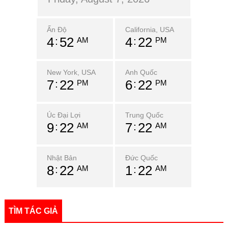
Ấn Độ
California, USA
4
52
4
22
AM
PM
New York, USA
Anh Quốc
7
22
6
22
PM
PM
Úc Đại Lợi
Trung Quốc
9
22
7
22
AM
AM
Nhật Bản
Đức Quốc
8
22
1
22
AM
AM
TÌM TÁC GIẢ