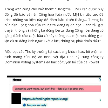
Trang web cũng cho biết thêm: “Hàng triệu USD cần được huy
động để bảo vệ nền Cộng hòa [của nước Mỹ] khi tiếp tục đệ
trình những vụ kiện này để đảm bảo chiến thắng… Tương lai
của nền Cộng hòa của chúng ta đang bị đe dọa. Cánh tả, giới
truyền thông và những kẻ đồng lõa tại đảng Cộng hòa đang cố
gắng đánh cắp cuộc bầu cử này thông qua một hoạt động gian
lận cử tri đáng kinh ngạc. Giờ là lúc [chúng ta] phải chiến đấu!”.
Một loạt các Thư ký trưởng tại các bang khác nhau, bộ phận an
ninh mạng của Bộ An ninh Nội địa Hoa Kỳ cùng công ty
Dominion Voting Systems đã bác bỏ tuyên bố của bà Powell.