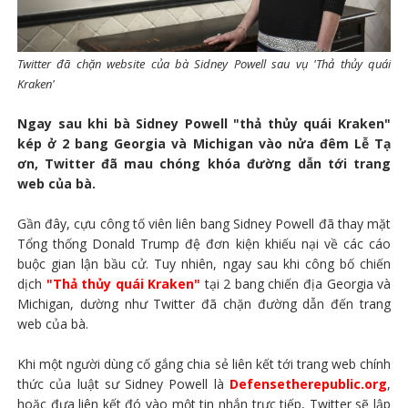
Twitter đã chặn website của bà Sidney Powell sau vụ 'Thả thủy quái
Kraken'
Ngay sau khi bà Sidney Powell "thả thủy quái Kraken"
kép ở 2 bang Georgia và Michigan vào nửa đêm Lễ Tạ
ơn, Twitter đã mau chóng khóa đường dẫn tới trang
web của bà.
Gần đây, cựu công tố viên liên bang Sidney Powell đã thay mặt
Tổng thống Donald Trump đệ đơn kiện khiếu nại về các cáo
buộc gian lận bầu cử. Tuy nhiên, ngay sau khi công bố chiến
dịch
"Thả thủy quái Kraken"
tại 2 bang chiến địa Georgia và
Michigan, dường như Twitter đã chặn đường dẫn đến trang
web của bà.
Khi một người dùng cố gắng chia sẻ liên kết tới trang web chính
thức của luật sư Sidney Powell là
Defensetherepublic.org
,
hoặc đưa liên kết đó vào một tin nhắn trực tiếp, Twitter sẽ lập