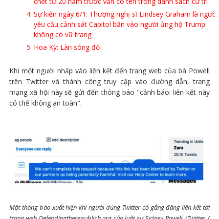
chết từ 20 năm trước vẫn có tên trong danh sách cử tri
Sự kiện ngày 6/1: Thượng nghị sĩ Lindsey Graham là người
yêu cầu cảnh sát Capitol bắn vào người ủng hộ Trump
không có vũ trang
Hoa Kỳ: Làn sóng đỏ
Khi một người nhấp vào liên kết đến trang web của bà Powell
trên Twitter và thành công truy cập vào đường dẫn, trang
mạng xã hội này sẽ gửi đến thông báo "cảnh báo: liên kết này
có thể không an toàn".
Một thông báo xuất hiện khi người dùng Twitter cố gắng đăng liên kết tới
trang web Defendingtherepublich.org của luật sư Sidney Powell. (Twitter /