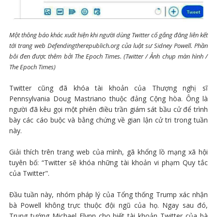
Một thông báo khác xuất hiện khi người dùng Twitter cố gắng đăng liên kết
tới trang web Defendingtherepublich.org của luật sư Sidney Powell. Phần
bôi đen được thêm bởi The Epoch Times. (Twitter / Ảnh chụp màn hình /
The Epoch Times)
Twitter cũng đã khóa tài khoản của Thượng nghị sĩ
Pennsylvania Doug Mastriano thuộc đảng Cộng hòa. Ông là
người đã kêu gọi một phiên điều trần giám sát bầu cử để trình
bày các cáo buộc và bằng chứng về gian lận cử tri trong tuần
này.
Giải thích trên trang web của mình, gã khổng lồ mạng xã hội
tuyên bố: “Twitter sẽ khóa những tài khoản vi phạm Quy tắc
của Twitter".
Đầu tuần này, nhóm pháp lý của Tổng thống Trump xác nhận
bà Powell không trực thuộc đội ngũ của họ. Ngay sau đó,
Trung tướng Michael Flynn cho biết tài khoản Twitter của bà