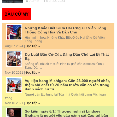
Admin
Mar 22, 2023
BẦU CỬ MỸ
Những Khác Biệt Giữa Hai Ứng Cử Viên Tổng
Thống Cộng Hòa Và Dân Chủ
Hình minh họa: Những Khác Biệt Giữa Hai Ứng Cử Viên
Tổng Thống...
Aug 07 2024 |
Đọc tiếp »
Dự Luật Bầu Cử Của Đảng Dân Chủ Lại Bị Thất
Bại
Không đòi hỏi cử tri xuất trình ID (thẻ căn cước có hình.)
Đảng Dân...
Nov 10 2021 |
Đọc tiếp »
Vụ kiện bang Michigan: Gần 26.000 người chết,
thậm chí chết từ 20 năm trước vẫn có tên trong
danh sách cử tri
Người dân tập trung tại Tòa nhà Quốc hội bang Michigan
trong...
Nov 10 2021 |
Đọc tiếp »
Sự kiện ngày 6/1: Thượng nghị sĩ Lindsey
Graham là người yêu cầu cảnh sát Capitol bắn