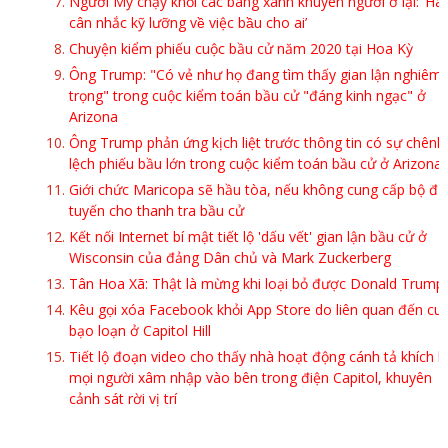
Người Mỹ chạy khỏi các bang xanh khuyên người ở lại: ‘Hã
cân nhắc kỹ lưỡng về việc bầu cho ai’
Chuyện kiểm phiếu cuộc bầu cử năm 2020 tại Hoa Kỳ
Ông Trump: "Có vẻ như họ đang tìm thấy gian lận nghiêm
trọng" trong cuộc kiểm toán bầu cử "đáng kinh ngạc" ở
Arizona
Ông Trump phản ứng kịch liệt trước thông tin có sự chênh
lệch phiếu bầu lớn trong cuộc kiểm toán bầu cử ở Arizona
Giới chức Maricopa sẽ hầu tòa, nếu không cung cấp bộ đị
tuyến cho thanh tra bầu cử
Kết nối Internet bí mật tiết lộ 'dấu vết' gian lận bầu cử ở
Wisconsin của đảng Dân chủ và Mark Zuckerberg
Tân Hoa Xã: Thật là mừng khi loại bỏ được Donald Trump
Kêu gọi xóa Facebook khỏi App Store do liên quan đến cu
bạo loạn ở Capitol Hill
Tiết lộ đoạn video cho thấy nhà hoạt động cánh tả khích l
mọi người xâm nhập vào bên trong điện Capitol, khuyên
cảnh sát rời vị trí