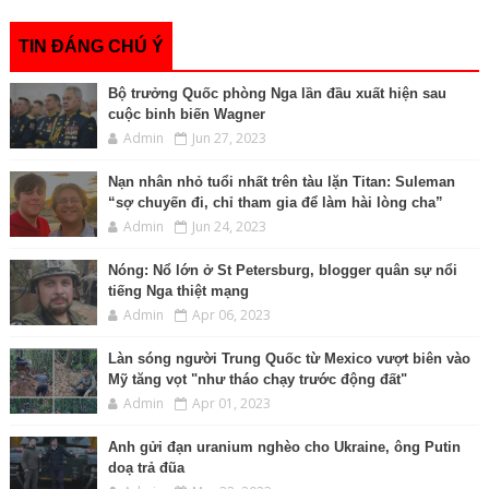
o
r
g
n
p
I
k
e
k
p
n
r
TIN ĐÁNG CHÚ Ý
Bộ trưởng Quốc phòng Nga lần đầu xuất hiện sau
cuộc binh biến Wagner
Admin
Jun 27, 2023
Nạn nhân nhỏ tuổi nhất trên tàu lặn Titan: Suleman
“sợ chuyến đi, chỉ tham gia để làm hài lòng cha”
Admin
Jun 24, 2023
Nóng: Nổ lớn ở St Petersburg, blogger quân sự nổi
tiếng Nga thiệt mạng
Admin
Apr 06, 2023
Làn sóng người Trung Quốc từ Mexico vượt biên vào
Mỹ tăng vọt "như tháo chạy trước động đất"
Admin
Apr 01, 2023
Anh gửi đạn uranium nghèo cho Ukraine, ông Putin
doạ trả đũa