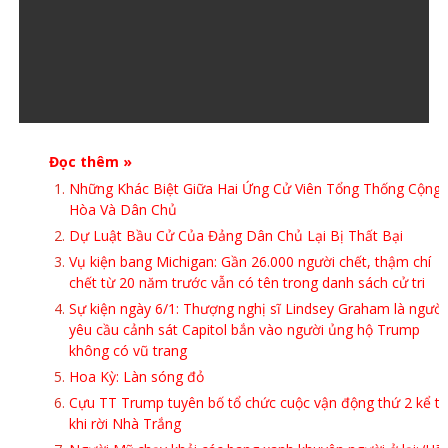
Đọc thêm »
Những Khác Biệt Giữa Hai Ứng Cử Viên Tổng Thống Cộng
Hòa Và Dân Chủ
Dự Luật Bầu Cử Của Đảng Dân Chủ Lại Bị Thất Bại
Vụ kiện bang Michigan: Gần 26.000 người chết, thậm chí
chết từ 20 năm trước vẫn có tên trong danh sách cử tri
Sự kiện ngày 6/1: Thượng nghị sĩ Lindsey Graham là người
yêu cầu cảnh sát Capitol bắn vào người ủng hộ Trump
không có vũ trang
Hoa Kỳ: Làn sóng đỏ
Cựu TT Trump tuyên bố tổ chức cuộc vận động thứ 2 kể t
khi rời Nhà Trắng