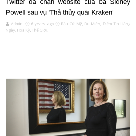
Twitter đã chặn website của bà Sidney
Powell sau vụ 'Thả thủy quái Kraken'
Admin
6 years ago
Bầu Cử Mỹ,
Du Miên,
Điểm Tin Hàng
Ngày,
Hoa Kỳ,
Thế Giới,