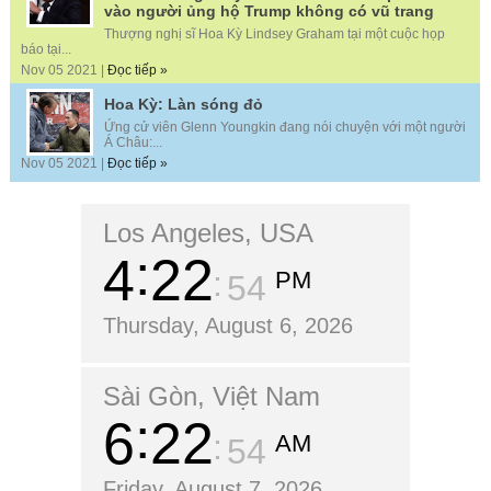
vào người ủng hộ Trump không có vũ trang
Thượng nghị sĩ Hoa Kỳ Lindsey Graham tại một cuộc họp
báo tại...
Nov 05 2021 |
Đọc tiếp »
Hoa Kỳ: Làn sóng đỏ
Ứng cử viên Glenn Youngkin đang nói chuyện với một người
Á Châu:...
Nov 05 2021 |
Đọc tiếp »
Los Angeles, USA
4
22
PM
55
Thursday, August 6, 2026
Sài Gòn, Việt Nam
6
22
AM
55
Friday, August 7, 2026