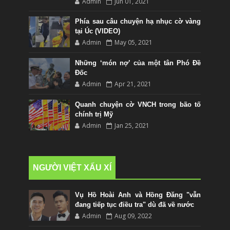
Admin
Jun 01, 2021
Phía sau câu chuyện hạ nhục cờ vàng
tại Úc (VIDEO)
Admin
May 05, 2021
Những ‘món nợ’ của một tân Phó Đề
Đốc
Admin
Apr 21, 2021
Quanh chuyện cờ VNCH trong bão tố
chính trị Mỹ
Admin
Jan 25, 2021
NGƯỜI VIỆT XẤU XÍ
Vụ Hồ Hoài Anh và Hồng Đăng "vẫn
đang tiếp tục điều tra" dù đã về nước
Admin
Aug 09, 2022