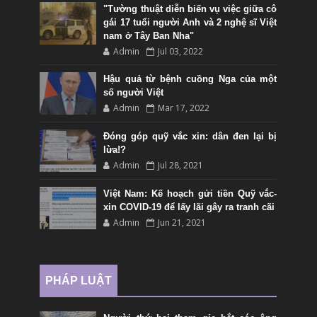
"Tường thuật diễn biến vụ việc giữa cô
gái 17 tuổi người Anh và 2 nghệ sĩ Việt
nam ở Tây Ban Nha"
Admin
Jul 03, 2022
Hậu quả từ bệnh cuồng Nga của một
số người Việt
Admin
Mar 17, 2022
Đóng góp quỹ vắc xin: dân đen lại bị
lừa!?
Admin
Jul 28, 2021
Việt Nam: Kế hoạch gửi tiền Quỹ vắc-
xin COVID-19 để lấy lãi gây ra tranh cãi
Admin
Jun 21, 2021
PHÁP LUẬT