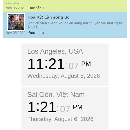
báo tại...
Nov 05 2021 |
Đọc tiếp »
Hoa Kỳ: Làn sóng đỏ
Ứng cử viên Glenn Youngkin đang nói chuyện với một người
Á Châu:...
Nov 05 2021 |
Đọc tiếp »
Los Angeles, USA
11
21
PM
09
Wednesday, August 5, 2026
Sài Gòn, Việt Nam
1
21
PM
09
Thursday, August 6, 2026