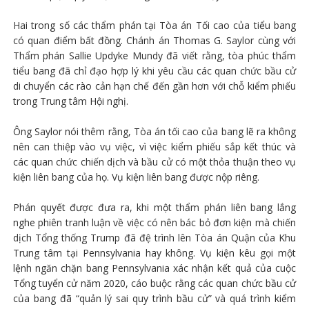
Hai trong số các thẩm phán tại Tòa án Tối cao của tiểu bang
có quan điểm bất đồng. Chánh án Thomas G. Saylor cùng với
Thẩm phán Sallie Updyke Mundy đã viết rằng, tòa phúc thẩm
tiểu bang đã chỉ đạo hợp lý khi yêu cầu các quan chức bầu cử
di chuyển các rào cản hạn chế đến gần hơn với chỗ kiểm phiếu
trong Trung tâm Hội nghị.
Ông Saylor nói thêm rằng, Tòa án tối cao của bang lẽ ra không
nên can thiệp vào vụ việc, vì việc kiểm phiếu sắp kết thúc và
các quan chức chiến dịch và bầu cử có một thỏa thuận theo vụ
kiện liên bang của họ. Vụ kiện liên bang được nộp riêng.
Phán quyết được đưa ra, khi một thẩm phán liên bang lắng
nghe phiên tranh luận về việc có nên bác bỏ đơn kiện mà chiến
dịch Tổng thống Trump đã đệ trình lên Tòa án Quận của Khu
Trung tâm tại Pennsylvania hay không. Vụ kiện kêu gọi một
lệnh ngăn chặn bang Pennsylvania xác nhận kết quả của cuộc
Tổng tuyển cử năm 2020, cáo buộc rằng các quan chức bầu cử
của bang đã “quản lý sai quy trình bầu cử” và quá trình kiểm