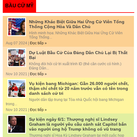
BẦU CỬ MỸ
Những Khác Biệt Giữa Hai Ứng Cử Viên Tổng
Thống Cộng Hòa Và Dân Chủ
Hình minh họa: Những Khác Biệt Giữa Hai Ứng Cử Viên
Tổng Thống...
Aug 07 2024 |
Đọc tiếp »
Dự Luật Bầu Cử Của Đảng Dân Chủ Lại Bị Thất
Bại
Không đòi hỏi cử tri xuất trình ID (thẻ căn cước có hình.)
Đảng Dân...
Nov 10 2021 |
Đọc tiếp »
Vụ kiện bang Michigan: Gần 26.000 người chết,
thậm chí chết từ 20 năm trước vẫn có tên trong
danh sách cử tri
Người dân tập trung tại Tòa nhà Quốc hội bang Michigan
trong...
Nov 10 2021 |
Đọc tiếp »
Sự kiện ngày 6/1: Thượng nghị sĩ Lindsey
Graham là người yêu cầu cảnh sát Capitol bắn
vào người ủng hộ Trump không có vũ trang
Thượng nghị sĩ Hoa Kỳ Lindsey Graham tại một cuộc họp