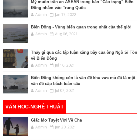
Mỹ muốn trấn an ASEAN trong bản “Cáo trạng” Biển
Đông nhắm vào Trung Quốc
Admin
Jan 17, 2022
Biển Đông - Vùng biển quan trọng nhất của thế giới
Admin
Aug 06, 2021
Thấy gì qua các lập luận xằng bậy của ông Ngô Sĩ Tồn
về Biển Đông
Admin
Jul 16, 2021
Biển Đông không còn là vấn đề khu vực mà đã là một
vấn đề cấp bách toàn cầu
Admin
Jul 07, 2021
VĂN HỌC-NGHỆ THUẬT
Giấc Mơ Tuyệt Vời Về Cha
Admin
Jun 20, 2021