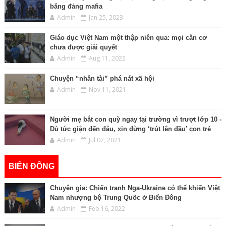
băng đảng mafia
Admin
Jan 25, 2023
Giáo dục Việt Nam một thập niên qua: mọi căn cơ
chưa được giải quyết
Admin
Aug 11, 2022
Chuyện “nhân tài” phá nát xã hội
Admin
Nov 11, 2021
Người mẹ bắt con quỳ ngay tại trường vì trượt lớp 10 -
Dù tức giận đến đâu, xin đừng ‘trút lên đầu’ con trẻ
Admin
Jul 07, 2021
BIỂN ĐÔNG
Chuyên gia: Chiến tranh Nga-Ukraine có thể khiến Việt
Nam nhượng bộ Trung Quốc ở Biển Đông
Admin
Feb 16, 2022