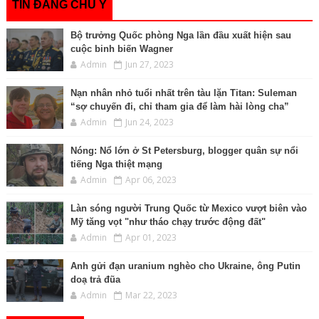
TIN ĐÁNG CHÚ Ý
Bộ trưởng Quốc phòng Nga lần đầu xuất hiện sau
cuộc binh biến Wagner
Admin
Jun 27, 2023
Nạn nhân nhỏ tuổi nhất trên tàu lặn Titan: Suleman
“sợ chuyến đi, chỉ tham gia để làm hài lòng cha”
Admin
Jun 24, 2023
Nóng: Nổ lớn ở St Petersburg, blogger quân sự nổi
tiếng Nga thiệt mạng
Admin
Apr 06, 2023
Làn sóng người Trung Quốc từ Mexico vượt biên vào
Mỹ tăng vọt "như tháo chạy trước động đất"
Admin
Apr 01, 2023
Anh gửi đạn uranium nghèo cho Ukraine, ông Putin
doạ trả đũa
Admin
Mar 22, 2023