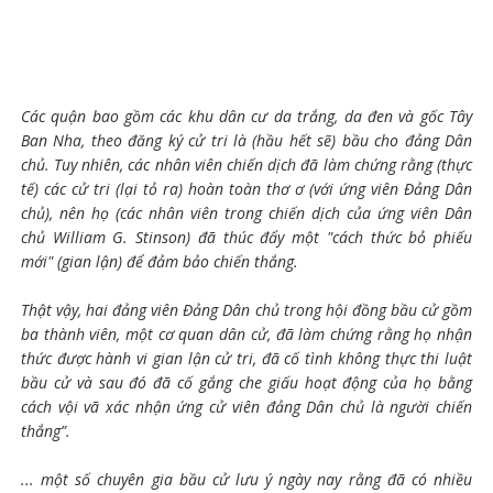
Các quận bao gồm các khu dân cư da trắng, da đen và gốc Tây
Ban Nha, theo đăng ký cử tri là (hầu hết sẽ) bầu cho đảng Dân
chủ. Tuy nhiên, các nhân viên chiến dịch đã làm chứng rằng (thực
tế) các cử tri (lại tỏ ra) hoàn toàn thơ ơ (với ứng viên Đảng Dân
chủ), nên họ (các nhân viên trong chiến dịch của ứng viên Dân
chủ William G. Stinson) đã thúc đẩy một "cách thức bỏ phiếu
mới" (gian lận) để đảm bảo chiến thắng.
Thật vậy, hai đảng viên Đảng Dân chủ trong hội đồng bầu cử gồm
ba thành viên, một cơ quan dân cử, đã làm chứng rằng họ nhận
thức được hành vi gian lận cử tri, đã cố tình không thực thi luật
bầu cử và sau đó đã cố gắng che giấu hoạt động của họ bằng
cách vội vã xác nhận ứng cử viên đảng Dân chủ là người chiến
thắng”.
... một số chuyên gia bầu cử lưu ý ngày nay rằng đã có nhiều