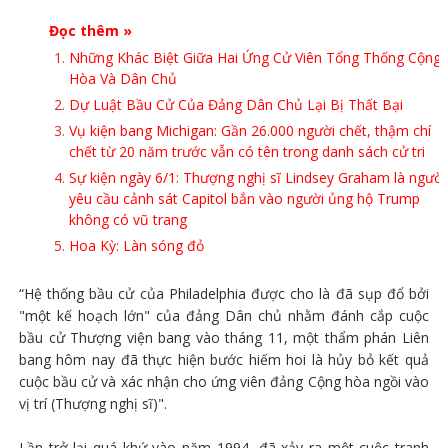
Đọc thêm »
Những Khác Biệt Giữa Hai Ứng Cử Viên Tổng Thống Cộng
Hòa Và Dân Chủ
Dự Luật Bầu Cử Của Đảng Dân Chủ Lại Bị Thất Bại
Vụ kiện bang Michigan: Gần 26.000 người chết, thậm chí
chết từ 20 năm trước vẫn có tên trong danh sách cử tri
Sự kiện ngày 6/1: Thượng nghị sĩ Lindsey Graham là người
yêu cầu cảnh sát Capitol bắn vào người ủng hộ Trump
không có vũ trang
Hoa Kỳ: Làn sóng đỏ
“Hệ thống bầu cử của Philadelphia được cho là đã sụp đổ bởi
"một kế hoạch lớn" của đảng Dân chủ nhằm đánh cắp cuộc
bầu cử Thượng viện bang vào tháng 11, một thẩm phán Liên
bang hôm nay đã thực hiện bước hiếm hoi là hủy bỏ kết quả
cuộc bầu cử và xác nhận cho ứng viên đảng Cộng hòa ngồi vào
vị trí (Thượng nghị sĩ)".
Lần trở lại quá khứ vào năm 1994, đã xảy ra một cuộc tranh