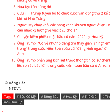
không có vũ trang
Hoa Kỳ: Làn sóng đỏ
Cựu TT Trump tuyên bố tổ chức cuộc vận động thứ 2 kể t
khi rời Nhà Trắng
Người Mỹ chạy khỏi các bang xanh khuyên người ở lại: ‘Hã
cân nhắc kỹ lưỡng về việc bầu cho ai’
Chuyện kiểm phiếu cuộc bầu cử năm 2020 tại Hoa Kỳ
Ông Trump: "Có vẻ như họ đang tìm thấy gian lận nghiêm
trọng" trong cuộc kiểm toán bầu cử "đáng kinh ngạc" ở
Arizona
Ông Trump phản ứng kịch liệt trước thông tin có sự chênh
lệch phiếu bầu lớn trong cuộc kiểm toán bầu cử ở Arizona
©
Đông Bắc
NTDVN
Tags
# Bầu Cử Mỹ
# Đông Bắc
# Hoa Kỳ
# Thế Giới
# Tin
Tức - Thời Sự