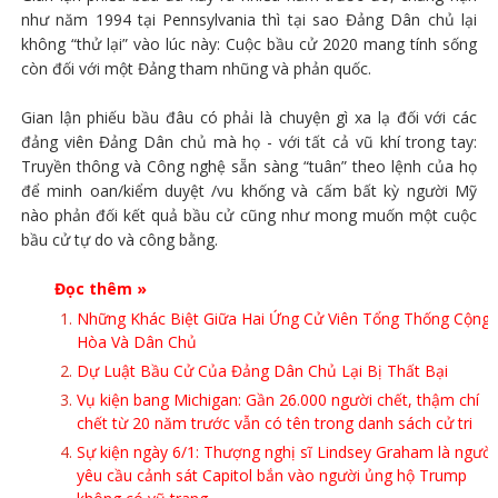
như năm 1994 tại Pennsylvania thì tại sao Đảng Dân chủ lại
không “thử lại” vào lúc này: Cuộc bầu cử 2020 mang tính sống
còn đối với một Đảng tham nhũng và phản quốc.
Gian lận phiếu bầu đâu có phải là chuyện gì xa lạ đối với các
đảng viên Đảng Dân chủ mà họ - với tất cả vũ khí trong tay:
Truyền thông và Công nghệ sẵn sàng “tuân” theo lệnh của họ
để minh oan/kiểm duyệt /vu khống và cấm bất kỳ người Mỹ
nào phản đối kết quả bầu cử cũng như mong muốn một cuộc
bầu cử tự do và công bằng.
Đọc thêm »
Những Khác Biệt Giữa Hai Ứng Cử Viên Tổng Thống Cộng
Hòa Và Dân Chủ
Dự Luật Bầu Cử Của Đảng Dân Chủ Lại Bị Thất Bại
Vụ kiện bang Michigan: Gần 26.000 người chết, thậm chí
chết từ 20 năm trước vẫn có tên trong danh sách cử tri
Sự kiện ngày 6/1: Thượng nghị sĩ Lindsey Graham là người
yêu cầu cảnh sát Capitol bắn vào người ủng hộ Trump