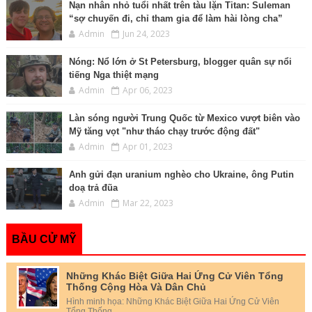
Nạn nhân nhỏ tuổi nhất trên tàu lặn Titan: Suleman
“sợ chuyến đi, chỉ tham gia để làm hài lòng cha”
Admin
Jun 24, 2023
Nóng: Nổ lớn ở St Petersburg, blogger quân sự nổi
tiếng Nga thiệt mạng
Admin
Apr 06, 2023
Làn sóng người Trung Quốc từ Mexico vượt biên vào
Mỹ tăng vọt "như tháo chạy trước động đất"
Admin
Apr 01, 2023
Anh gửi đạn uranium nghèo cho Ukraine, ông Putin
doạ trả đũa
Admin
Mar 22, 2023
BẦU CỬ MỸ
Những Khác Biệt Giữa Hai Ứng Cử Viên Tổng
Thống Cộng Hòa Và Dân Chủ
Hình minh họa: Những Khác Biệt Giữa Hai Ứng Cử Viên
Tổng Thống...