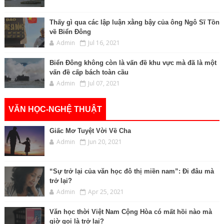
Thấy gì qua các lập luận xằng bậy của ông Ngô Sĩ Tồn
về Biển Đông
Admin
Jul 16, 2021
Biển Đông không còn là vấn đề khu vực mà đã là một
vấn đề cấp bách toàn cầu
Admin
Jul 07, 2021
VĂN HỌC-NGHỆ THUẬT
Giấc Mơ Tuyệt Vời Về Cha
Admin
Jun 20, 2021
“Sự trở lại của văn học đô thị miền nam”: Đi đâu mà
trở lại?
Admin
Apr 25, 2021
Văn học thời Việt Nam Cộng Hòa có mất hồi nào mà
giờ gọi là trở lại?