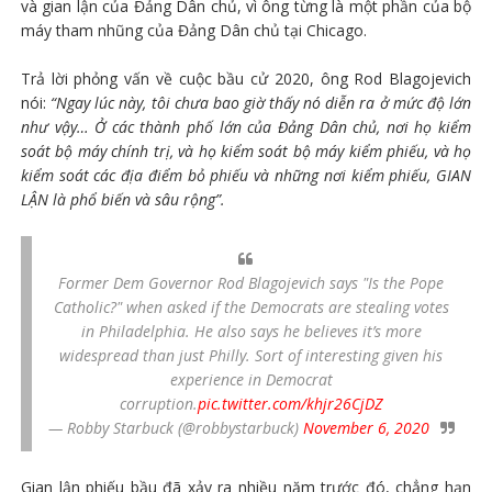
và gian lận của Đảng Dân chủ, vì ông từng là một phần của bộ
máy tham nhũng của Đảng Dân chủ tại Chicago.
Trả lời phỏng vấn về cuộc bầu cử 2020, ông Rod Blagojevich
nói:
“Ngay lúc này, tôi chưa bao giờ thấy nó diễn ra ở mức độ lớn
như vậy… Ở các thành phố lớn của Đảng Dân chủ, nơi họ kiểm
soát bộ máy chính trị, và họ kiểm soát bộ máy kiểm phiếu, và họ
kiểm soát các địa điểm bỏ phiếu và những nơi kiểm phiếu, GIAN
LẬN là phổ biến và sâu rộng”.
Former Dem Governor Rod Blagojevich says "Is the Pope
Catholic?" when asked if the Democrats are stealing votes
in Philadelphia. He also says he believes it’s more
widespread than just Philly. Sort of interesting given his
experience in Democrat
corruption.
pic.twitter.com/khjr26CjDZ
— Robby Starbuck (@robbystarbuck)
November 6, 2020
Gian lận phiếu bầu đã xảy ra nhiều năm trước đó, chẳng hạn