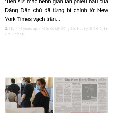
'Tiền sử' mắc bệnh gian lận phiếu bầu của
Đảng Dân chủ đã từng bị chính tờ New
York Times vạch trần...
BTV
6 years ago
Bầu Cử Mỹ,
Đông Bắc,
Hoa Kỳ,
Thế Giới,
Tin
Tức - Thời Sự,