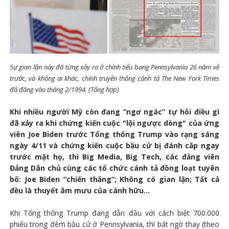
Sự gian lận này đã từng xảy ra ở chính tiểu bang Pennsylvania 26 năm về
trước, và không ai khác, chính truyền thông cánh tả The New York Times
đã đăng vào tháng 2/1994. (Tổng hợp)
Khi nhiều người Mỹ còn đang “ngơ ngác” tự hỏi điều gì
đã xảy ra khi chứng kiến cuộc "lội ngược dòng" của ứng
viên Joe Biden trước Tổng thống Trump vào rạng sáng
ngày 4/11 và chứng kiến cuộc bầu cử bị đánh cắp ngay
trước mặt họ, thì Big Media, Big Tech, các đảng viên
Đảng Dân chủ cùng các tổ chức cánh tả đồng loạt tuyên
bố: Joe Biden “chiến thắng”; Không có gian lận; Tất cả
đều là thuyết âm mưu của cánh hữu...
Khi Tổng thống Trump đang dẫn đầu với cách biệt 700.000
phiếu trong đêm bầu cử ở Pennsylvania, thì bất ngờ thay (theo