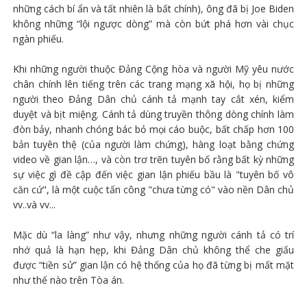
những cách bí ẩn và tất nhiên là bất chính), ông đã bị Joe Biden
không những “lội ngược dòng” mà còn bứt phá hơn vài chục
ngàn phiếu.
Khi những người thuộc Đảng Cộng hòa và người Mỹ yêu nước
chân chính lên tiếng trên các trang mạng xã hội, họ bị những
người theo Đảng Dân chủ cánh tả mạnh tay cắt xén, kiểm
duyệt và bịt miệng. Cánh tả dùng truyền thông dòng chính làm
đòn bảy, nhanh chóng bác bỏ mọi cáo buộc, bất chấp hơn 100
bản tuyên thệ (của người làm chứng), hàng loạt bằng chứng
video về gian lận…, và còn trơ trẽn tuyên bố rằng bất kỳ những
sự việc gì đề cập đến việc gian lận phiếu bầu là "tuyên bố vô
căn cứ", là một cuộc tấn công "chưa từng có" vào nền Dân chủ
vv..và vv...
Mặc dù “la làng” như vậy, nhưng những người cánh tả có trí
nhớ quả là hạn hẹp, khi Đảng Dân chủ không thể che giấu
được “tiền sử” gian lận có hệ thống của họ đã từng bị mất mặt
như thế nào trên Tòa án.