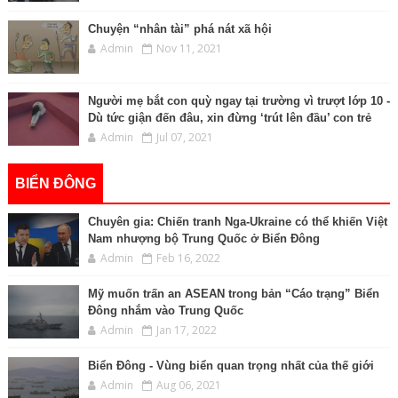
Chuyện “nhân tài” phá nát xã hội
Admin
Nov 11, 2021
Người mẹ bắt con quỳ ngay tại trường vì trượt lớp 10 -
Dù tức giận đến đâu, xin đừng ‘trút lên đầu’ con trẻ
Admin
Jul 07, 2021
BIỂN ĐÔNG
Chuyên gia: Chiến tranh Nga-Ukraine có thể khiến Việt
Nam nhượng bộ Trung Quốc ở Biển Đông
Admin
Feb 16, 2022
Mỹ muốn trấn an ASEAN trong bản “Cáo trạng” Biển
Đông nhắm vào Trung Quốc
Admin
Jan 17, 2022
Biển Đông - Vùng biển quan trọng nhất của thế giới
Admin
Aug 06, 2021