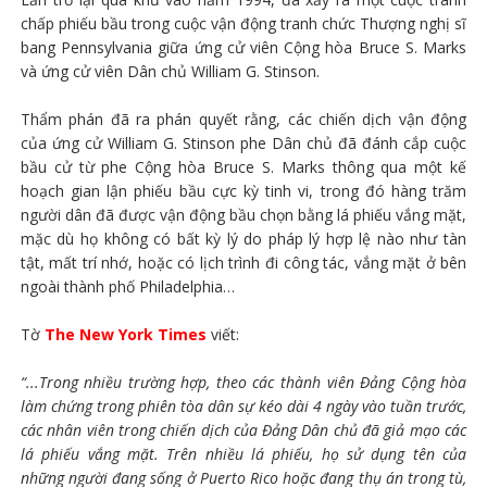
chấp phiếu bầu trong cuộc vận động tranh chức Thượng nghị sĩ
bang Pennsylvania giữa ứng cử viên Cộng hòa Bruce S. Marks
và ứng cử viên Dân chủ William G. Stinson.
Thẩm phán đã ra phán quyết rằng, các chiến dịch vận động
của ứng cử William G. Stinson phe Dân chủ đã đánh cắp cuộc
bầu cử từ phe Cộng hòa Bruce S. Marks thông qua một kế
hoạch gian lận phiếu bầu cực kỳ tinh vi, trong đó hàng trăm
người dân đã được vận động bầu chọn bằng lá phiếu vắng mặt,
mặc dù họ không có bất kỳ lý do pháp lý hợp lệ nào như tàn
tật, mất trí nhớ, hoặc có lịch trình đi công tác, vắng mặt ở bên
ngoài thành phố Philadelphia…
Tờ
The New York Times
viết:
“...Trong nhiều trường hợp, theo các thành viên Đảng Cộng hòa
làm chứng trong phiên tòa dân sự kéo dài 4 ngày vào tuần trước,
các nhân viên trong chiến dịch của Đảng Dân chủ đã giả mạo các
lá phiếu vắng mặt. Trên nhiều lá phiếu, họ sử dụng tên của
những người đang sống ở Puerto Rico hoặc đang thụ án trong tù,