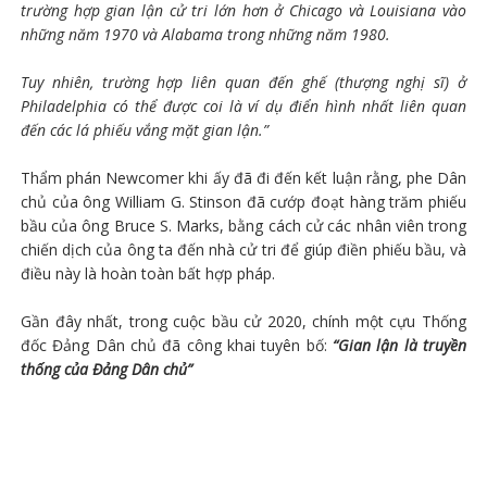
trường hợp gian lận cử tri lớn hơn ở Chicago và Louisiana vào
những năm 1970 và Alabama trong những năm 1980.
Tuy nhiên, trường hợp liên quan đến ghế (thượng nghị sĩ) ở
Philadelphia có thể được coi là ví dụ điển hình nhất liên quan
đến các lá phiếu vắng mặt gian lận.”
Thẩm phán Newcomer khi ấy đã đi đến kết luận rằng, phe Dân
chủ của ông William G. Stinson đã cướp đoạt hàng trăm phiếu
bầu của ông Bruce S. Marks, bằng cách cử các nhân viên trong
chiến dịch của ông ta đến nhà cử tri để giúp điền phiếu bầu, và
điều này là hoàn toàn bất hợp pháp.
Gần đây nhất, trong cuộc bầu cử 2020, chính một cựu Thống
đốc Đảng Dân chủ đã công khai tuyên bố:
“Gian lận là truyền
thống của Đảng Dân chủ”