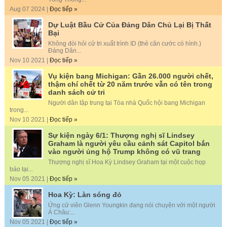
Aug 07 2024 |
Đọc tiếp »
Dự Luật Bầu Cử Của Đảng Dân Chủ Lại Bị Thất
Bại
Không đòi hỏi cử tri xuất trình ID (thẻ căn cước có hình.)
Đảng Dân...
Nov 10 2021 |
Đọc tiếp »
Vụ kiện bang Michigan: Gần 26.000 người chết,
thậm chí chết từ 20 năm trước vẫn có tên trong
danh sách cử tri
Người dân tập trung tại Tòa nhà Quốc hội bang Michigan
trong...
Nov 10 2021 |
Đọc tiếp »
Sự kiện ngày 6/1: Thượng nghị sĩ Lindsey
Graham là người yêu cầu cảnh sát Capitol bắn
vào người ủng hộ Trump không có vũ trang
Thượng nghị sĩ Hoa Kỳ Lindsey Graham tại một cuộc họp
báo tại...
Nov 05 2021 |
Đọc tiếp »
Hoa Kỳ: Làn sóng đỏ
Ứng cử viên Glenn Youngkin đang nói chuyện với một người
Á Châu:...
Nov 05 2021 |
Đọc tiếp »