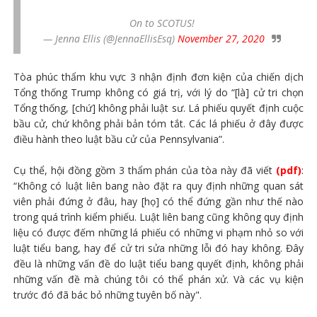
On to SCOTUS!
— Jenna Ellis (@JennaEllisEsq)
November 27, 2020
Tòa phúc thẩm khu vực 3 nhận định đơn kiện của chiến dịch
Tổng thống Trump không có giá trị, với lý do “[là] cử tri chọn
Tổng thống, [chứ] không phải luật sư. Lá phiếu quyết định cuộc
bầu cử, chứ không phải bản tóm tắt. Các lá phiếu ở đây được
điều hành theo luật bầu cử của Pennsylvania”.
Cụ thể, hội đồng gồm 3 thẩm phán của tòa này đã viết
(pdf)
:
“Không có luật liên bang nào đặt ra quy định những quan sát
viên phải đứng ở đâu, hay [họ] có thể đứng gần như thế nào
trong quá trình kiểm phiếu. Luật liên bang cũng không quy định
liệu có được đếm những lá phiếu có những vi phạm nhỏ so với
luật tiểu bang, hay để cử tri sửa những lỗi đó hay không. Đây
đều là những vấn đề do luật tiểu bang quyết định, không phải
những vấn đề mà chúng tôi có thể phán xử. Và các vụ kiện
trước đó đã bác bỏ những tuyên bố này".