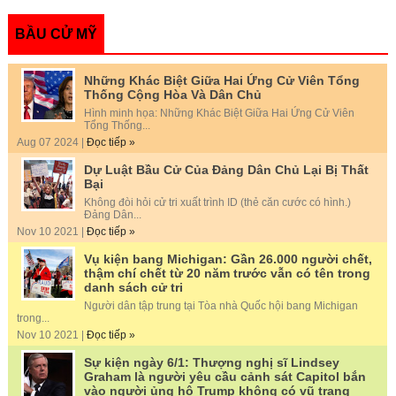
BẦU CỬ MỸ
Những Khác Biệt Giữa Hai Ứng Cử Viên Tổng
Thống Cộng Hòa Và Dân Chủ
Hình minh họa: Những Khác Biệt Giữa Hai Ứng Cử Viên
Tổng Thống...
Aug 07 2024 |
Đọc tiếp »
Dự Luật Bầu Cử Của Đảng Dân Chủ Lại Bị Thất
Bại
Không đòi hỏi cử tri xuất trình ID (thẻ căn cước có hình.)
Đảng Dân...
Nov 10 2021 |
Đọc tiếp »
Vụ kiện bang Michigan: Gần 26.000 người chết,
thậm chí chết từ 20 năm trước vẫn có tên trong
danh sách cử tri
Người dân tập trung tại Tòa nhà Quốc hội bang Michigan
trong...
Nov 10 2021 |
Đọc tiếp »
Sự kiện ngày 6/1: Thượng nghị sĩ Lindsey
Graham là người yêu cầu cảnh sát Capitol bắn
vào người ủng hộ Trump không có vũ trang