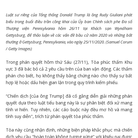
Luật sư riêng của Tổng thống Donald Trump là ông Rudy Giuliani phát
biểu trong buổi điều trần công khai của Ủy ban Chính sách phe Đa số
Thượng viện Pennsylvania hôm 26/11 tại Khách sạn Wyndham
Gettysburg, để thảo luận về các vấn đề bầu cử năm 2020 và những bất
thường ở Gettysburg, Pennsylvania, vào ngày 25/11/2020. (Samuel Corum
/ Getty Images)
Trong phán quyết hôm thứ Sáu (27/11), Tòa phúc thẩm Khu
vực 3 đã bác bỏ cả 2 yêu cầu trên của ban vận động. Các thẩm
phán cho biết, họ không thấy bằng chứng nào cho thấy sự bất
hợp lệ hoặc dấu hiện gian lận trong quy trình kiểm phiếu.
“Chiến dịch [của ông Trump] đã cố gắng diễn giải những phán
quyết dựa theo luật tiểu bang này là sự phân biệt đối xử mang
tính vi hiến. Tuy nhiên, các cáo buộc này đều mơ hồ và mang
tính suy diễn", trích từ phán quyết tòa phúc thẩm.
Tòa này cũng nhận định, những biện pháp khắc phục mà chiến
dịch yêu cầu "hoàn toàn không tương xứng" với khiếu nại được