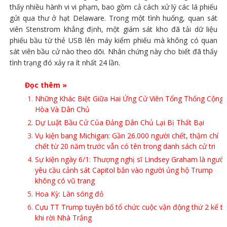
thấy nhiều hành vi vi phạm, bao gồm cả cách xử lý các lá phiếu
gửi qua thư ở hạt Delaware. Trong một tình huống, quan sát
viên Stenstrom khẳng định, một giám sát kho đã tải dữ liệu
phiếu bầu từ thẻ USB lên máy kiểm phiếu mà không có quan
sát viên bầu cử nào theo dõi. Nhân chứng này cho biết đã thấy
tình trạng đó xảy ra ít nhất 24 lần.
Đọc thêm »
Những Khác Biệt Giữa Hai Ứng Cử Viên Tổng Thống Cộng
Hòa Và Dân Chủ
Dự Luật Bầu Cử Của Đảng Dân Chủ Lại Bị Thất Bại
Vụ kiện bang Michigan: Gần 26.000 người chết, thậm chí
chết từ 20 năm trước vẫn có tên trong danh sách cử tri
Sự kiện ngày 6/1: Thượng nghị sĩ Lindsey Graham là người
yêu cầu cảnh sát Capitol bắn vào người ủng hộ Trump
không có vũ trang
Hoa Kỳ: Làn sóng đỏ
Cựu TT Trump tuyên bố tổ chức cuộc vận động thứ 2 kể t
khi rời Nhà Trắng