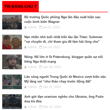
k
e
k
p
n
r
TIN ĐÁNG CHÚ Ý
Bộ trưởng Quốc phòng Nga lần đầu xuất hiện sau
cuộc binh biến Wagner
Admin
Jun 27, 2023
Nạn nhân nhỏ tuổi nhất trên tàu lặn Titan: Suleman
“sợ chuyến đi, chỉ tham gia để làm hài lòng cha”
Admin
Jun 24, 2023
Nóng: Nổ lớn ở St Petersburg, blogger quân sự nổi
tiếng Nga thiệt mạng
Admin
Apr 06, 2023
Làn sóng người Trung Quốc từ Mexico vượt biên vào
Mỹ tăng vọt "như tháo chạy trước động đất"
Admin
Apr 01, 2023
Anh gửi đạn uranium nghèo cho Ukraine, ông Putin
doạ trả đũa
Admin
Mar 22, 2023