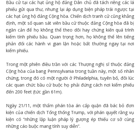
Bầu cử tại các hạt ủng hộ đảng Dân chủ đã tách riêng các lá
phiếu gửi qua thư, nhưng lại áp dụng biện pháp trái ngược tại
các hạt ủng hộ đảng Cộng hòa. Chiến dịch tranh cử cũng khẳng
định, một số quan sát viên bầu cử thuộc đảng Cộng hòa đã bị
ngăn cản để họ không thể theo dõi hay chứng kiến quá trình
kiểm tính phiếu bầu. Quan trọng hơn, họ không thể lên tiếng
phản đối các hành vi gian lận hoặc bất thường ngay tại nơi
kiểm phiếu.
Trong một phiên điều trần với các Thượng nghị sĩ thuộc đảng
Cộng hòa của bang Pennsylvania trong tuần này, một số nhân
chứng, trong đó có một người ở Philadelphia, tuyên bố, đôi lúc
các quan chức bầu cử buộc họ phải đứng cách nơi kiểm phiếu
đến 200 feet (tức gần 61m).
Ngày 21/11, một thẩm phán tòa án cấp quận đã bác bỏ đơn
kiện của chiến dịch Tổng thống Trump, với phán quyết rằng vụ
kiện có “những lập luận pháp lý gượng ép thiếu cơ sở cùng
những cáo buộc mang tính suy diễn”.