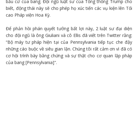
bầu cử của bang. Đội ngũ luật sư của Tổng thống Trump cho
biết, động thái này sẽ cho phép họ xúc tiến các vụ kiện lên Tối
cao Pháp viện Hoa Kỳ.
Để phản hồi phán quyết tưởng bất lợi này, 2 luật sư đại diện
cho đội ngũ là ông Giuliani và cô Ellis đã viết trên Twitter rằng:
“Bộ máy tư pháp hiện tại của Pennsylvania tiếp tục che đậy
những cáo buộc về siêu gian lận. Chúng tôi rất cảm ơn vì đã có
cơ hội trình bày bằng chứng và sự thật cho cơ quan lập pháp
của bang [Pennsylvania]".