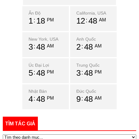
Ấn Độ
California, USA
1
18
12
48
PM
AM
New York, USA
Anh Quốc
3
48
2
48
AM
AM
Úc Đại Lợi
Trung Quốc
5
48
3
48
PM
PM
Nhật Bản
Đức Quốc
4
48
9
48
PM
AM
TÌM TÁC GIẢ