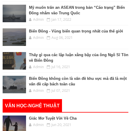
Mỹ muốn trấn an ASEAN trong bản “Cáo trạng” Biển
Đông nhắm vào Trung Quốc
Admin
Jan 17, 2022
Biển Đông - Vùng biển quan trọng nhất của thế giới
Admin
Aug 06, 2021
Thấy gì qua các lập luận xằng bậy của ông Ngô Sĩ Tồn
về Biển Đông
Admin
Jul 16, 2021
Biển Đông không còn là vấn đề khu vực mà đã là một
vấn đề cấp bách toàn cầu
Admin
Jul 07, 2021
VĂN HỌC-NGHỆ THUẬT
Giấc Mơ Tuyệt Vời Về Cha
Admin
Jun 20, 2021