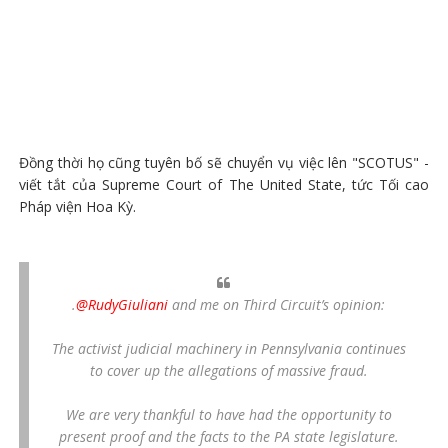
Đồng thời họ cũng tuyên bố sẽ chuyển vụ việc lên "SCOTUS" -
viết tắt của Supreme Court of The United State, tức Tối cao
Pháp viện Hoa Kỳ.
.
@RudyGiuliani
and me on Third Circuit’s opinion:
The activist judicial machinery in Pennsylvania continues
to cover up the allegations of massive fraud.
We are very thankful to have had the opportunity to
present proof and the facts to the PA state legislature.