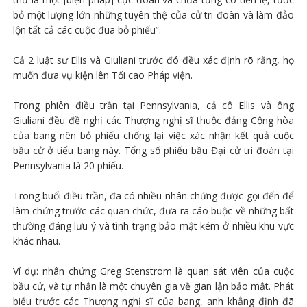
bỏ một lượng lớn những tuyên thệ của cử tri đoàn và làm đảo
lộn tất cả các cuộc đua bỏ phiếu”.
Cả 2 luật sư Ellis và Giuliani trước đó đều xác định rõ rằng, họ
muốn đưa vụ kiện lên Tối cao Pháp viện.
Trong phiên điều trần tại Pennsylvania, cả cô Ellis và ông
Giuliani đều đề nghị các Thượng nghị sĩ thuộc đảng Cộng hòa
của bang nên bỏ phiếu chống lại việc xác nhận kết quả cuộc
bầu cử ở tiểu bang này. Tổng số phiếu bầu Đại cử tri đoàn tại
Pennsylvania là 20 phiếu.
Trong buổi điều trần, đã có nhiều nhân chứng được gọi đến để
làm chứng trước các quan chức, đưa ra cáo buộc về những bất
thường đáng lưu ý và tình trạng bảo mật kém ở nhiều khu vực
khác nhau.
Ví dụ: nhân chứng Greg Stenstrom là quan sát viên của cuộc
bầu cử, và tự nhận là một chuyên gia về gian lận bảo mật. Phát
biểu trước các Thượng nghị sĩ của bang, anh khẳng định đã