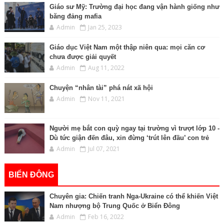
Giáo sư Mỹ: Trường đại học đang vận hành giống như
băng đảng mafia
Admin
Jan 25, 2023
Giáo dục Việt Nam một thập niên qua: mọi căn cơ
chưa được giải quyết
Admin
Aug 11, 2022
Chuyện “nhân tài” phá nát xã hội
Admin
Nov 11, 2021
Người mẹ bắt con quỳ ngay tại trường vì trượt lớp 10 -
Dù tức giận đến đâu, xin đừng ‘trút lên đầu’ con trẻ
Admin
Jul 07, 2021
BIỂN ĐÔNG
Chuyên gia: Chiến tranh Nga-Ukraine có thể khiến Việt
Nam nhượng bộ Trung Quốc ở Biển Đông
Admin
Feb 16, 2022