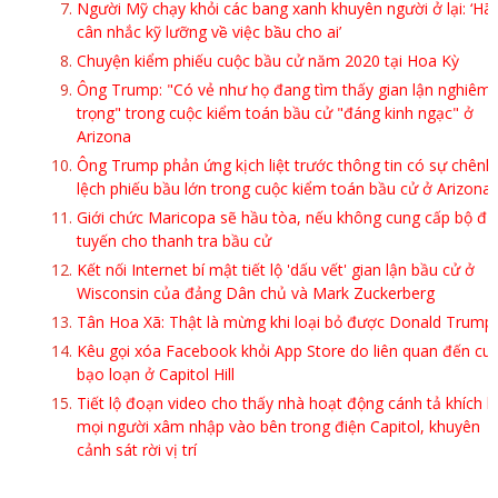
Người Mỹ chạy khỏi các bang xanh khuyên người ở lại: ‘Hã
cân nhắc kỹ lưỡng về việc bầu cho ai’
Chuyện kiểm phiếu cuộc bầu cử năm 2020 tại Hoa Kỳ
Ông Trump: "Có vẻ như họ đang tìm thấy gian lận nghiêm
trọng" trong cuộc kiểm toán bầu cử "đáng kinh ngạc" ở
Arizona
Ông Trump phản ứng kịch liệt trước thông tin có sự chênh
lệch phiếu bầu lớn trong cuộc kiểm toán bầu cử ở Arizona
Giới chức Maricopa sẽ hầu tòa, nếu không cung cấp bộ đị
tuyến cho thanh tra bầu cử
Kết nối Internet bí mật tiết lộ 'dấu vết' gian lận bầu cử ở
Wisconsin của đảng Dân chủ và Mark Zuckerberg
Tân Hoa Xã: Thật là mừng khi loại bỏ được Donald Trump
Kêu gọi xóa Facebook khỏi App Store do liên quan đến cu
bạo loạn ở Capitol Hill
Tiết lộ đoạn video cho thấy nhà hoạt động cánh tả khích l
mọi người xâm nhập vào bên trong điện Capitol, khuyên
cảnh sát rời vị trí