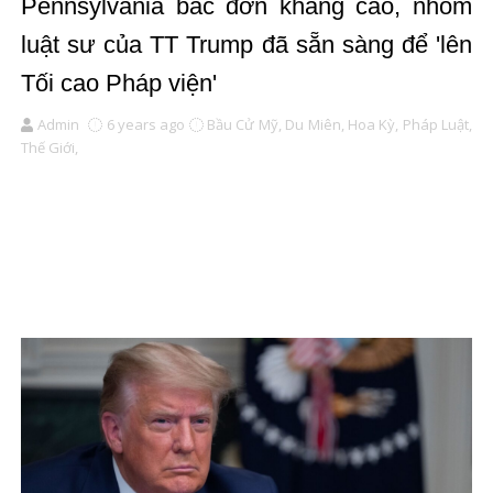
Pennsylvania bác đơn kháng cáo, nhóm
luật sư của TT Trump đã sẵn sàng để 'lên
Tối cao Pháp viện'
Admin
6 years ago
Bầu Cử Mỹ,
Du Miên,
Hoa Kỳ,
Pháp Luật,
Thế Giới,