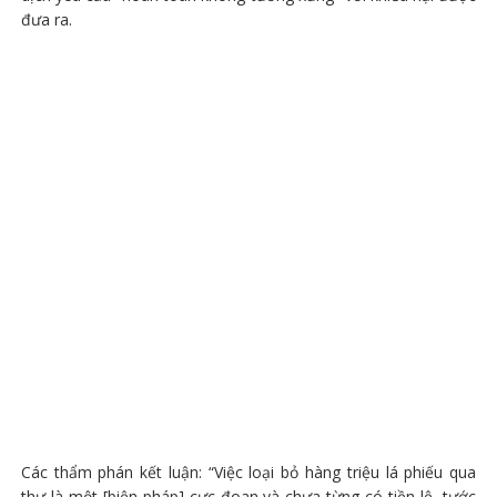
đưa ra.
Các thẩm phán kết luận: “Việc loại bỏ hàng triệu lá phiếu qua
thư là một [biện pháp] cực đoan và chưa từng có tiền lệ, tước