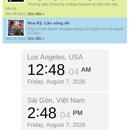
Thượng nghị sĩ Hoa Kỳ Lindsey Graham tại một cuộc họp
báo tại...
Nov 05 2021 |
Đọc tiếp »
Hoa Kỳ: Làn sóng đỏ
Ứng cử viên Glenn Youngkin đang nói chuyện với một người
Á Châu:...
Nov 05 2021 |
Đọc tiếp »
Los Angeles, USA
12
48
AM
06
Friday, August 7, 2026
Sài Gòn, Việt Nam
2
48
PM
06
Friday, August 7, 2026