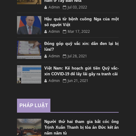
nam ở Tây Ban Nha"
Admin
Jul 03, 2022
Hậu quả từ bệnh cuồng Nga của một
số người Việt
Admin
Mar 17, 2022
Đóng góp quỹ vắc xin: dân đen lại bị
lừa!?
Admin
Jul 28, 2021
Việt Nam: Kế hoạch gửi tiền Quỹ vắc-
xin COVID-19 để lấy lãi gây ra tranh cãi
Admin
Jun 21, 2021
PHÁP LUẬT
Người thứ hai tham gia bắt cóc ông
Trịnh Xuân Thanh bị tòa án Đức kết án
năm năm tù