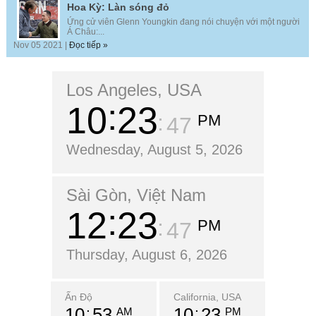
Hoa Kỳ: Làn sóng đỏ
Ứng cử viên Glenn Youngkin đang nói chuyện với một người
Á Châu:...
Nov 05 2021 |
Đọc tiếp »
Los Angeles, USA
10
23
PM
48
Wednesday, August 5, 2026
Sài Gòn, Việt Nam
12
23
PM
48
Thursday, August 6, 2026
Ấn Độ
California, USA
10
53
10
23
AM
PM