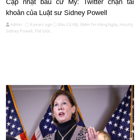
Cập nhật bầu cử Mỹ: Twitter chặn tài
khoản của Luật sư Sidney Powell
Admin
6 years ago
Bầu Cử Mỹ,
Điểm Tin Hàng Ngày,
Hoa Kỳ,
Sidney Powell,
Thế Giới,