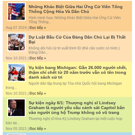
Những Khác Biệt Giữa Hai Ứng Cử Viên Tổng
Thống Cộng Hòa Và Dân Chủ
Hình minh họa: Những Khác Biệt Giữa Hai Ứng Cử Viên
Tổng Thống...
Aug 07 2024 |
Đọc tiếp »
Dự Luật Bầu Cử Của Đảng Dân Chủ Lại Bị Thất
Bại
Không đòi hỏi cử tri xuất trình ID (thẻ căn cước có hình.)
Đảng Dân...
Nov 10 2021 |
Đọc tiếp »
Vụ kiện bang Michigan: Gần 26.000 người chết,
thậm chí chết từ 20 năm trước vẫn có tên trong
danh sách cử tri
Người dân tập trung tại Tòa nhà Quốc hội bang Michigan
trong...
Nov 10 2021 |
Đọc tiếp »
Sự kiện ngày 6/1: Thượng nghị sĩ Lindsey
Graham là người yêu cầu cảnh sát Capitol bắn
vào người ủng hộ Trump không có vũ trang
Thượng nghị sĩ Hoa Kỳ Lindsey Graham tại một cuộc họp
báo tại...
Nov 05 2021 |
Đọc tiếp »