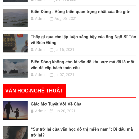
Biển Đông - Vùng biển quan trọng nhất của thế giới
Admin
Aug 06, 2021
Thấy gì qua các lập luận xằng bậy của ông Ngô Sĩ Tồn
về Biển Đông
Admin
Jul 16, 2021
Biển Đông không còn là vấn đề khu vực mà đã là một
vấn đề cấp bách toàn cầu
Admin
Jul 07, 2021
VĂN HỌC-NGHỆ THUẬT
Giấc Mơ Tuyệt Vời Về Cha
Admin
Jun 20, 2021
“Sự trở lại của văn học đô thị miền nam”: Đi đâu mà
trở lại?