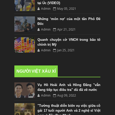
tại Úc (VIDEO)
Admin
May 05, 2021
Những ‘món nợ’ của một tân Phó Đề
Đốc
Admin
Apr 21, 2021
Quanh chuyện cờ VNCH trong bão tố
chính trị Mỹ
Admin
Jan 25, 2021
NGƯỜI VIỆT XẤU XÍ
Vụ Hồ Hoài Anh và Hồng Đăng "vẫn
đang tiếp tục điều tra" dù đã về nước
Admin
Aug 09, 2022
"Tường thuật diễn biến vụ việc giữa cô
gái 17 tuổi người Anh và 2 nghệ sĩ Việt