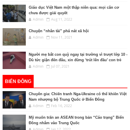
Giáo dục Việt Nam một thập niên qua: mọi căn cơ
chưa được giải quyết
Admin
Aug 11, 2022
Chuyện “nhân tài” phá nát xã hội
Admin
Nov 11, 2021
Người mẹ bắt con quỳ ngay tại trường vì trượt lớp 10 -
Dù tức giận đến đâu, xin đừng ‘trút lên đầu’ con trẻ
Admin
Jul 07, 2021
BIỂN ĐÔNG
Chuyên gia: Chiến tranh Nga-Ukraine có thể khiến Việt
Nam nhượng bộ Trung Quốc ở Biển Đông
Admin
Feb 16, 2022
Mỹ muốn trấn an ASEAN trong bản “Cáo trạng” Biển
Đông nhắm vào Trung Quốc
Admin
Jan 17, 2022