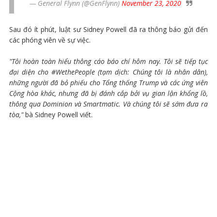
— General Flynn (@GenFlynn)
November 23, 2020
Sau đó ít phút, luật sư Sidney Powell đã ra thông báo gửi đến
các phóng viên về sự việc.
"Tôi hoàn toàn hiểu thông cáo báo chí hôm nay. Tôi sẽ tiếp tục
đại diện cho #WethePeople (tạm dịch: Chúng tôi là nhân dân),
những người đã bỏ phiếu cho Tổng thống Trump và các ứng viên
Cộng hòa khác, nhưng đã bị đánh cắp bởi vụ gian lận khổng lồ,
thông qua Dominion và Smartmatic. Và chúng tôi sẽ sớm đưa ra
tòa,"
bà Sidney Powell viết.