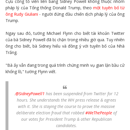
Cựu công tố viên liên bang Sidney Powell không thuộc nhóm
pháp lý của Tổng thống Donald Trump, theo
một tuyên bố từ
ông Rudy Giuliani
- người đứng đầu chiến dịch pháp lý của ông
Trump.
Ngay sau đó, tướng Michael Flynn cho biết tài khoản Twitter
của bà Sidney Powell đã bị chặn trong nhiều giờ qua. Tuy nhiên
ông cho biết, bà Sidney hiểu và đồng ý với tuyên bố của Nhà
Trắng.
"Bà ấy vẫn đang trong quá trình chứng minh vụ gian lận bầu cử
khổng lồ," tướng Flynn viết.
.
@SidneyPowell1
has been suspended from Twitter for 12
hours. She understands the WH press release & agrees
with it. She is staying the course to prove the massive
deliberate election fraud that robbed
#WeThePeople
of
our votes for President Trump & other Republican
candidates.