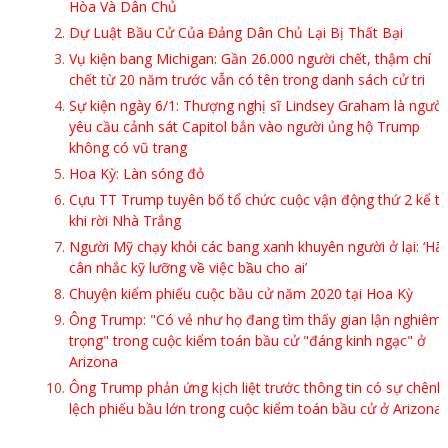
Hòa Và Dân Chủ
Dự Luật Bầu Cử Của Đảng Dân Chủ Lại Bị Thất Bại
Vụ kiện bang Michigan: Gần 26.000 người chết, thậm chí
chết từ 20 năm trước vẫn có tên trong danh sách cử tri
Sự kiện ngày 6/1: Thượng nghị sĩ Lindsey Graham là người
yêu cầu cảnh sát Capitol bắn vào người ủng hộ Trump
không có vũ trang
Hoa Kỳ: Làn sóng đỏ
Cựu TT Trump tuyên bố tổ chức cuộc vận động thứ 2 kể t
khi rời Nhà Trắng
Người Mỹ chạy khỏi các bang xanh khuyên người ở lại: ‘Hã
cân nhắc kỹ lưỡng về việc bầu cho ai’
Chuyện kiểm phiếu cuộc bầu cử năm 2020 tại Hoa Kỳ
Ông Trump: "Có vẻ như họ đang tìm thấy gian lận nghiêm
trọng" trong cuộc kiểm toán bầu cử "đáng kinh ngạc" ở
Arizona
Ông Trump phản ứng kịch liệt trước thông tin có sự chênh
lệch phiếu bầu lớn trong cuộc kiểm toán bầu cử ở Arizona