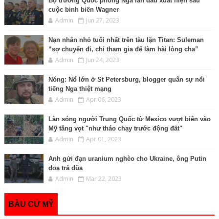
Bộ trưởng Quốc phòng Nga lần đầu xuất hiện sau
cuộc binh biến Wagner
Admin
Jun 27, 2023
Nạn nhân nhỏ tuổi nhất trên tàu lặn Titan: Suleman
“sợ chuyến đi, chỉ tham gia để làm hài lòng cha”
Admin
Jun 24, 2023
Nóng: Nổ lớn ở St Petersburg, blogger quân sự nổi
tiếng Nga thiệt mạng
Admin
Apr 06, 2023
Làn sóng người Trung Quốc từ Mexico vượt biên vào
Mỹ tăng vọt "như tháo chạy trước động đất"
Admin
Apr 01, 2023
Anh gửi đạn uranium nghèo cho Ukraine, ông Putin
doạ trả đũa
Admin
Mar 22, 2023
BẦU CỬ MỸ