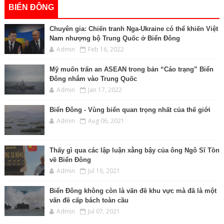
BIỂN ĐÔNG
Chuyên gia: Chiến tranh Nga-Ukraine có thể khiến Việt
Nam nhượng bộ Trung Quốc ở Biển Đông
Admin
Feb 16, 2022
Mỹ muốn trấn an ASEAN trong bản “Cáo trạng” Biển
Đông nhắm vào Trung Quốc
Admin
Jan 17, 2022
Biển Đông - Vùng biển quan trọng nhất của thế giới
Admin
Aug 06, 2021
Thấy gì qua các lập luận xằng bậy của ông Ngô Sĩ Tồn
về Biển Đông
Admin
Jul 16, 2021
Biển Đông không còn là vấn đề khu vực mà đã là một
vấn đề cấp bách toàn cầu
Admin
Jul 07, 2021