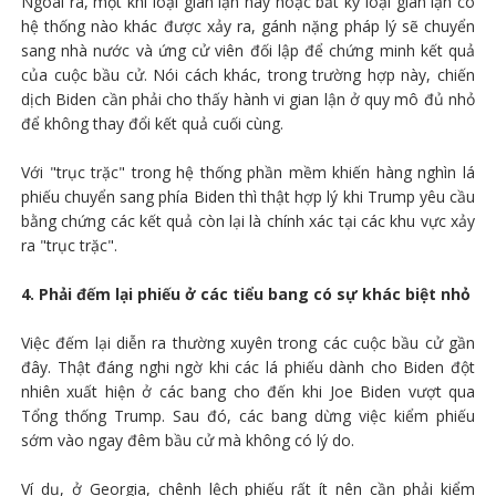
Ngoài ra, một khi loại gian lận này hoặc bất kỳ loại gian lận có
hệ thống nào khác được xảy ra, gánh nặng pháp lý sẽ chuyển
sang nhà nước và ứng cử viên đối lập để chứng minh kết quả
của cuộc bầu cử. Nói cách khác, trong trường hợp này, chiến
dịch Biden cần phải cho thấy hành vi gian lận ở quy mô đủ nhỏ
để không thay đổi kết quả cuối cùng.
Với "trục trặc" trong hệ thống phần mềm khiến hàng nghìn lá
phiếu chuyển sang phía Biden thì thật hợp lý khi Trump yêu cầu
bằng chứng các kết quả còn lại là chính xác tại các khu vực xảy
ra "trục trặc".
4. Phải đếm lại phiếu ở các tiểu bang có sự khác biệt nhỏ
Việc đếm lại diễn ra thường xuyên trong các cuộc bầu cử gần
đây. Thật đáng nghi ngờ khi các lá phiếu dành cho Biden đột
nhiên xuất hiện ở các bang cho đến khi Joe Biden vượt qua
Tổng thống Trump. Sau đó, các bang dừng việc kiểm phiếu
sớm vào ngay đêm bầu cử mà không có lý do.
Ví dụ, ở Georgia, chênh lệch phiếu rất ít nên cần phải kiểm