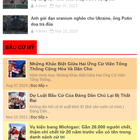
Admin
Apr 01, 2023
Anh gửi đạn uranium nghèo cho Ukraine, ông Putin
doạ trả đũa
Admin
Mar 22, 2023
BẦU CỬ MỸ
Những Khác Biệt Giữa Hai Ứng Cử Viên Tổng
Thống Cộng Hòa Và Dân Chủ
Hình minh họa: Những Khác Biệt Giữa Hai Ứng Cử Viên
Tổng Thống...
Aug 07 2024 |
Đọc tiếp »
Dự Luật Bầu Cử Của Đảng Dân Chủ Lại Bị Thất
Bại
Không đòi hỏi cử tri xuất trình ID (thẻ căn cước có hình.)
Đảng Dân...
Nov 10 2021 |
Đọc tiếp »
Vụ kiện bang Michigan: Gần 26.000 người chết,
thậm chí chết từ 20 năm trước vẫn có tên trong
danh sách cử tri