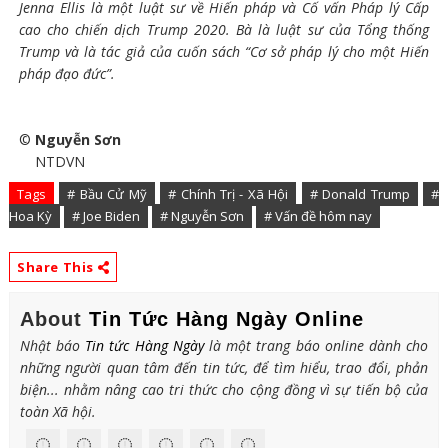
Jenna Ellis là một luật sư về Hiến pháp và Cố vấn Pháp lý Cấp
cao cho chiến dịch Trump 2020. Bà là luật sư của Tổng thống
Trump và là tác giả của cuốn sách “Cơ sở pháp lý cho một Hiến
pháp đạo đức”.
©
Nguyễn Sơn
NTDVN
Tags
# Bầu Cử Mỹ
# Chính Trị - Xã Hội
# Donald Trump
#
Hoa Kỳ
# Joe Biden
# Nguyễn Sơn
# Vấn đề hôm nay
Share This
About
Tin Tức Hàng Ngày Online
Nhật báo
Tin tức Hàng Ngày
là một trang báo online dành cho
những người quan tâm đến tin tức, để tìm hiểu, trao đổi, phản
biện... nhằm nâng cao tri thức cho cộng đồng vì sự tiến bộ của
toàn Xã hội.