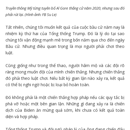
Truyền thông Mỹ từng tuyên bố Al Gore thắng cử năm 2020, nhưng sau đó
phải rút lại. (Hình ảnh: FB Su Le)
Tất nhiên, chúng tôi muốn kết quả của cuộc bầu cử năm nay là
nhiệm kỳ thứ hai của Tổng thống Trump. Đó là lý do tại sao
chúng tôi vận động mạnh mẽ trong bốn năm qua cho đến ngày
Bầu cử. Nhưng điều quan trọng là mọi người phải chơi theo
luật.
Cũng giống như trong thể thao, người hâm mộ và các đội rõ
ràng mong muốn đội của mình chiến thắng. Nhưng chiến thắng
đó phải theo luật chơi. Nếu bất kỳ gian lận nào xảy ra, kết quả
có thể bị nghi ngờ hoặc bị loại bỏ hoàn toàn.
Đó không phải là một chiến thắng hợp pháp nếu các quy tắc bị
phá vỡ hoặc một bên gian lận. Những gì đang xảy ra là chiến
dịch của Biden ăn mừng quá sớm, khi chưa có kết quả toàn
diện và hợp pháp.
Tổng thống Trump và đội ngũ pháp lý của ông đang chiến đấu