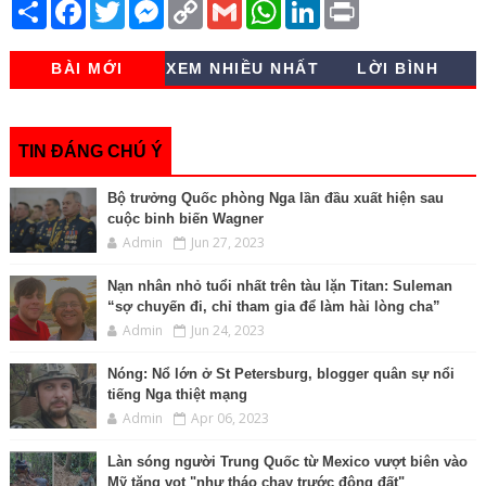
S
F
T
M
C
G
W
L
P
h
a
w
e
o
m
h
i
r
a
c
i
s
p
a
a
n
i
r
e
t
s
y
i
t
k
n
BÀI MỚI
XEM NHIỀU NHẤT
LỜI BÌNH
e
b
t
e
L
l
s
e
t
o
e
n
i
A
d
o
r
g
n
p
I
k
e
k
p
n
r
TIN ĐÁNG CHÚ Ý
Bộ trưởng Quốc phòng Nga lần đầu xuất hiện sau
cuộc binh biến Wagner
Admin
Jun 27, 2023
Nạn nhân nhỏ tuổi nhất trên tàu lặn Titan: Suleman
“sợ chuyến đi, chỉ tham gia để làm hài lòng cha”
Admin
Jun 24, 2023
Nóng: Nổ lớn ở St Petersburg, blogger quân sự nổi
tiếng Nga thiệt mạng
Admin
Apr 06, 2023
Làn sóng người Trung Quốc từ Mexico vượt biên vào
Mỹ tăng vọt "như tháo chạy trước động đất"