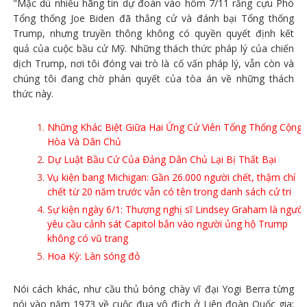
"Mặc dù nhiều hãng tin dự đoán vào hôm 7/11 rằng cựu Phó
Tổng thống Joe Biden đã thắng cử và đánh bại Tổng thống
Trump, nhưng truyền thông không có quyền quyết định kết
quả của cuộc bầu cử Mỹ. Những thách thức pháp lý của chiến
dịch Trump, nơi tôi đóng vai trò là cố vấn pháp lý, vẫn còn và
chúng tôi đang chờ phán quyết của tòa án về những thách
thức này.
Những Khác Biệt Giữa Hai Ứng Cử Viên Tổng Thống Cộng
Hòa Và Dân Chủ
Dự Luật Bầu Cử Của Đảng Dân Chủ Lại Bị Thất Bại
Vụ kiện bang Michigan: Gần 26.000 người chết, thậm chí
chết từ 20 năm trước vẫn có tên trong danh sách cử tri
Sự kiện ngày 6/1: Thượng nghị sĩ Lindsey Graham là người
yêu cầu cảnh sát Capitol bắn vào người ủng hộ Trump
không có vũ trang
Hoa Kỳ: Làn sóng đỏ
Nói cách khác, như cầu thủ bóng chày vĩ đại Yogi Berra từng
nói vào năm 1973 về cuộc đua vô địch ở Liên đoàn Quốc gia: