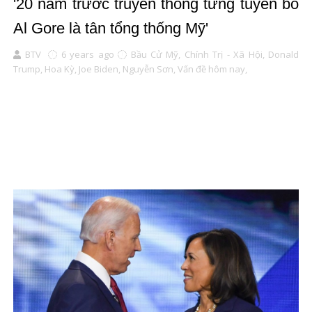
'20 năm trước truyền thông từng tuyên bố
Al Gore là tân tổng thống Mỹ'
BTV
6 years ago
Bầu Cử Mỹ,
Chính Trị - Xã Hội,
Donald
Trump,
Hoa Kỳ,
Joe Biden,
Nguyễn Sơn,
Vấn đề hôm nay,