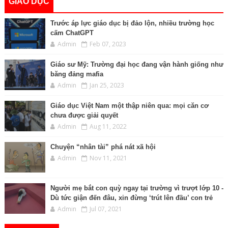
GIÁO DỤC
Trước áp lực giáo dục bị đảo lộn, nhiều trường học
cấm ChatGPT
Admin
Feb 07, 2023
Giáo sư Mỹ: Trường đại học đang vận hành giống như
băng đảng mafia
Admin
Jan 25, 2023
Giáo dục Việt Nam một thập niên qua: mọi căn cơ
chưa được giải quyết
Admin
Aug 11, 2022
Chuyện “nhân tài” phá nát xã hội
Admin
Nov 11, 2021
Người mẹ bắt con quỳ ngay tại trường vì trượt lớp 10 -
Dù tức giận đến đâu, xin đừng ‘trút lên đầu’ con trẻ
Admin
Jul 07, 2021