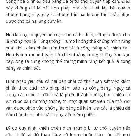
Cộng hòa ở nhiều tiểu bang đã bị từ chối quyền tiếp cận. Điều
này không chỉ là bất hợp pháp mà còn thiết lập kết quả ở
những bang này, gây ra những tổn hại không thể khắc phục
được cho cả hai ứng cử viên.
Nếu không có quyền tiếp cận cho cả hai bên, kết quả được cho
là không hợp lệ. Tổng thống Trump không thể chứng minh rằng
quá trình kiểm phiếu trên thực tế là công bằng và chính xác.
Nếu Biden muốn tuyên bố chiến thắng trong những khu vực
này, ông ta cũng không thể chứng minh rằng kết quả là công
bằng và chính xác.
Luật pháp yêu cầu cả hai bên phải có thể quan sát việc kiểm
phiếu theo cách cho phép đảm bảo sự công bằng. Ngay cả
trong các cuộc thi đấu mà lá phiếu ít ảnh hưởng hơn nhiều so
với cuộc bầu cử tổng thống, thì một quan sát viên của mỗi đội
vẫn được phép vào phòng lập bảng để kiểm tra các lá phiếu để
đảm bảo tính chính xác trong việc kiểm phiếu.
Lý do duy nhất khiến chiến dịch Trump bị từ chối quyền tiếp
cận là để ai đó thao túng số lượng hoặc báo cáo kết quả