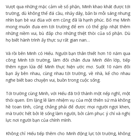
Vượt qua những mặc cảm về số phận, Minh khao khát được tới
trường, dù không thể đá cầu, nhảy dây, bắn bi mỗi sáng nhưng
nhìn bạn bè vui đùa với em cũng đã là hạnh phúc. Bố mẹ Minh
mong muốn đưa em tới trường để em có thể góp nhặt thêm
những niềm vui, bù đắp cho những thiệt thòi của số phận. Dù
họ biết hành trình ấy thực sự rất gian nan…
Và rồi bên Minh có Hiếu. Người bạn thân thiết hơn 10 năm qua
cõng Minh tới trường, làm đôi chân đưa Minh đến lớp, tiếp
thêm ngọn lửa để Minh thực hiện ước mơ. Suốt 10 năm đôi
bạn ấy bên nhau, cùng nhau tới trường, về nhà, kể cho nhau
nghe biết bao chuyện vui, buồn trong cuộc sống.
Tới trường cùng Minh, với Hiếu đã trở thành một nếp nghĩ, một
thói quen. Em lặng lẽ làm nhiệm vụ của một thiên sứ mà không
hề toan tính, cũng chẳng phải để được mọi người ngợi khen,
mà trước hết bởi lẽ sống làm người, bởi cảm phục ý chí và nghị
lực nơi người bạn của chính mình.
Không chỉ Hiếu tiếp thêm cho Minh động lực tới trường, không