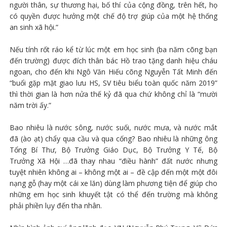
người thân, sự thương hại, bố thí của cộng đồng, trên hết, họ
có quyền được hưởng một chế độ trợ giúp của một hệ thống
an sinh xã hội.”
Nếu tính rốt ráo kể từ lúc một em học sinh (ba năm cõng bạn
đến trường) được đích thân bác Hồ trao tặng danh hiệu cháu
ngoan, cho đến khi Ngô Văn Hiếu cõng Nguyễn Tất Minh đến
“buổi gặp mặt giao lưu HS, SV tiêu biểu toàn quốc năm 2019”
thì thời gian là hơn nửa thế kỷ đã qua chứ không chỉ là “mười
năm trời ấy.”
Bao nhiêu là nước sông, nước suối, nước mưa, và nước mắt
đã (ào ạt) chẩy qua cầu và qua cống? Bao nhiêu là những ông
Tổng Bí Thư, Bộ Trưởng Giáo Dục, Bộ Trưởng Y Tế, Bộ
Trưởng Xã Hội …đã thay nhau “điều hành” đất nước nhưng
tuyệt nhiên không ai – không một ai – đề cập đến một một đôi
nạng gỗ (hay một cái xe lăn) dùng làm phương tiện để giúp cho
những em học sinh khuyết tật có thể đến trường mà không
phải phiền lụy đến tha nhân.