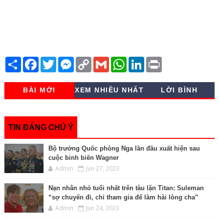
S
F
T
M
C
G
W
L
P
h
a
w
e
o
m
h
i
r
a
c
i
s
p
a
a
n
i
r
e
t
s
y
i
t
k
n
BÀI MỚI
XEM NHIỀU NHẤT
LỜI BÌNH
e
b
t
e
L
l
s
e
t
o
e
n
i
A
d
o
r
g
n
p
I
k
e
k
p
n
r
TIN ĐÁNG CHÚ Ý
Bộ trưởng Quốc phòng Nga lần đầu xuất hiện sau
cuộc binh biến Wagner
Admin
Jun 27, 2023
Nạn nhân nhỏ tuổi nhất trên tàu lặn Titan: Suleman
“sợ chuyến đi, chỉ tham gia để làm hài lòng cha”
Admin
Jun 24, 2023