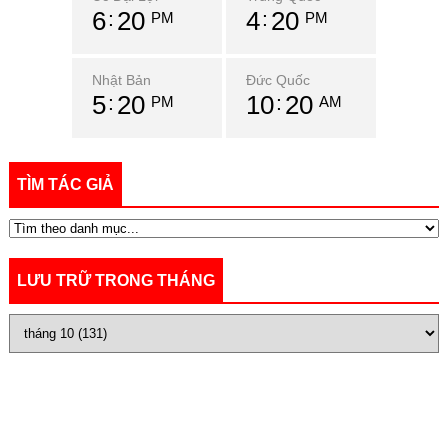
6
21
4
21
PM
PM
Nhật Bản
Đức Quốc
5
21
10
21
PM
AM
TÌM TÁC GIẢ
LƯU TRỮ TRONG THÁNG