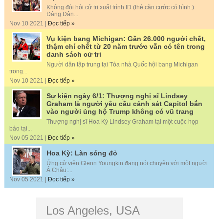
Không đòi hỏi cử tri xuất trình ID (thẻ căn cước có hình.)
Đảng Dân...
Nov 10 2021 |
Đọc tiếp »
Vụ kiện bang Michigan: Gần 26.000 người chết,
thậm chí chết từ 20 năm trước vẫn có tên trong
danh sách cử tri
Người dân tập trung tại Tòa nhà Quốc hội bang Michigan
trong...
Nov 10 2021 |
Đọc tiếp »
Sự kiện ngày 6/1: Thượng nghị sĩ Lindsey
Graham là người yêu cầu cảnh sát Capitol bắn
vào người ủng hộ Trump không có vũ trang
Thượng nghị sĩ Hoa Kỳ Lindsey Graham tại một cuộc họp
báo tại...
Nov 05 2021 |
Đọc tiếp »
Hoa Kỳ: Làn sóng đỏ
Ứng cử viên Glenn Youngkin đang nói chuyện với một người
Á Châu:...
Nov 05 2021 |
Đọc tiếp »
Los Angeles, USA