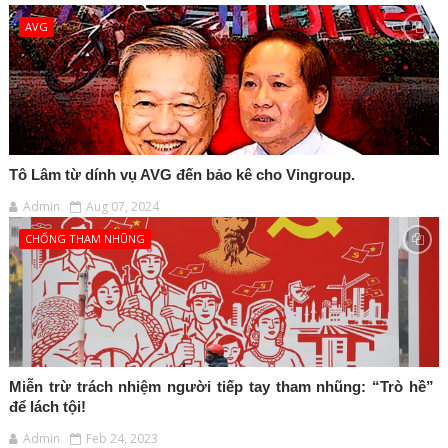
AVG
Tô Lâm từ dính vụ AVG đến bảo kê cho Vingroup.
Admin
Aug 07, 2024
CHỐNG THAM NHŨNG
Miễn trừ trách nhiệm người tiếp tay tham nhũng: “Trò hề”
để lách tội!
Admin
Feb 24, 2023