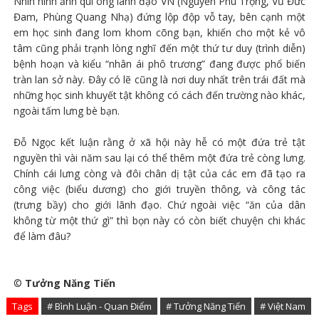
Nhìn hình ảnh quí ông lãnh đạo VN (Nguyễn Phú Trọng, Vũ Đức
Đam, Phùng Quang Nhạ) đứng lộp độp vỗ tay, bên cạnh một
em học sinh đang lom khom cõng bạn, khiến cho một kẻ vô
tâm cũng phải trạnh lòng nghĩ đến một thứ tư duy (trình diễn)
bệnh hoạn và kiểu “nhân ái phô trương” đang được phổ biến
tràn lan sở này. Đây có lẽ cũng là nơi duy nhất trên trái đất mà
những học sinh khuyết tật không có cách đến trường nào khác,
ngoài tấm lưng bè bạn.
Đỗ Ngọc kết luận rằng ở xã hội này hễ có một đứa trẻ tật
nguyền thì vài năm sau lại có thể thêm một đứa trẻ còng lưng.
Chính cái lưng còng và đôi chân dị tật của các em đã tạo ra
công việc (biểu dương) cho giới truyền thông, và công tác
(trưng bầy) cho giới lãnh đạo. Chứ ngoài việc “ăn của dân
không từ một thứ gì” thì bọn này có còn biết chuyện chi khác
để làm đâu?
©
Tưởng Năng Tiến
Tags
# Bình Luận - Quan Điểm
# Tưởng Năng Tiến
# Việt Nam