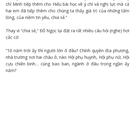
chỉ Minh tiếp thêm cho Hiếu bài học về ý chí và nghị lực mà cả
hai em đã tiếp thêm cho chúng ta thấy giá trị của những tấm
lòng, của niềm tin yêu, chia sẻ.”
Thay vì “chia sẻ,” Đỗ Ngọc lại đặt ra rất nhiều câu hỏi (nghe) hơi
cắc cớ:
“10 năm trời ấy thì người lớn ở đâu? Chính quyền địa phương,
nhà trường nơi hai cháu ở, nào Hội phụ huynh, Hội phụ nữ, Hội
cựu chiến binh… cùng bao ban, ngành ở đâu trong ngần ấy
năm?