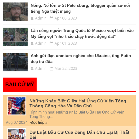
Nóng: Nổ lớn ở St Petersburg, blogger quân sự nổi
tiếng Nga thiệt mạng
Admin
Apr 06, 2023
Làn sóng người Trung Quốc từ Mexico vượt biên vào
Mỹ tăng vọt "như tháo chạy trước động đất"
Admin
Apr 01, 2023
Anh gửi đạn uranium nghèo cho Ukraine, ông Putin
doạ trả đũa
Admin
Mar 22, 2023
BẦU CỬ MỸ
Những Khác Biệt Giữa Hai Ứng Cử Viên Tổng
Thống Cộng Hòa Và Dân Chủ
Hình minh họa: Những Khác Biệt Giữa Hai Ứng Cử Viên
Tổng Thống...
Aug 07 2024 |
Đọc tiếp »
Dự Luật Bầu Cử Của Đảng Dân Chủ Lại Bị Thất
Bại