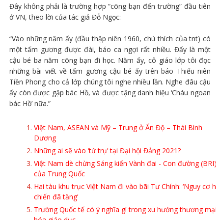
Đây không phải là trường hợp “cõng bạn đến trường” đầu tiên
ở VN, theo lời của tác giả Đỗ Ngọc:
“Vào những năm ấy (đầu thập niên 1960, chú thích của tnt) có
một tấm gương được đài, báo ca ngợi rất nhiều. Đấy là một
cậu bé ba năm cõng bạn đi học. Năm ấy, cô giáo lớp tôi đọc
những bài viết về tấm gương cậu bé ấy trên báo Thiếu niên
Tiền Phong cho cả lớp chúng tôi nghe nhiều lần. Nghe đâu cậu
ấy còn được gặp bác Hồ, và được tặng danh hiệu ‘Cháu ngoan
bác Hồ’ nữa.”
Việt Nam, ASEAN và Mỹ – Trung ở Ấn Độ – Thái Bình
Dương
Những ai sẽ vào ‘tứ trụ’ tại Đại hội Đảng 2021?
Việt Nam dè chừng Sáng kiến Vành đai - Con đường (BRI)
của Trung Quốc
Hai tàu khu trục Việt Nam đi vào bãi Tư Chính: ‘Nguy cơ hả
chiến đã tăng’
Trường Quốc tế có ý nghĩa gì trong xu hướng thương mại
hóa giáo dục