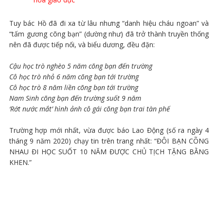
Tuy bác Hồ đã đi xa từ lâu nhưng “danh hiệu cháu ngoan” và
“tấm gương cõng bạn” (dường như) đã trở thành truyền thống
nên đã được tiếp nối, và biểu dương, đều đặn:
Cậu học trò nghèo 5 năm cõng bạn đến trường
Cô học trò nhỏ 6 năm cõng bạn tới trường
Cô học trò 8 năm liền cõng bạn tới trường
Nam Sinh cõng bạn đến trường suốt 9 năm
‘Rớt nước mắt’ hình ảnh cô gái cõng bạn trai tàn phế
Trường hợp mới nhất, vừa được báo Lao Động (số ra ngày 4
tháng 9 năm 2020) chạy tin trên trang nhất: “ĐÔI BẠN CÕNG
NHAU ĐI HỌC SUỐT 10 NĂM ĐƯỢC CHỦ TỊCH TẶNG BẰNG
KHEN.”