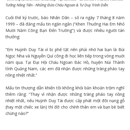
Tưởng Năng Tiến - Những Đứa Cháu Ngoan & Tư Duy Trình Diễn
Cuối thế kỷ trước, báo Nhân Dân – số ra ngày 7 tháng 8 năm
1999 – đã đăng mẩu tin ngăn ngắn (“Khen Thuởng Hai Em Nhỏ
Mười Năm Cõng Bạn Ðến Trường”) và được nhiều người tán
thưởng:
“Em Huỳnh Duy Tài vì bị phế tật nên phải nhờ hai bạn là Bùi
Ngọc Nha và Nguyễn Quí cõng đi học liên tiếp trong vòng muời
năm qua. Tại Ðại Hội Cháu Ngoan Bác Hồ, huyện Núi Thành
tỉnh Quảng Nam, các em đã nhận được những tràng pháo tay
nồng nhiệt nhất.”
Mẩu tin thượng dẫn khiến tôi không khỏi băn khoăn trộm nghĩ
thêm rằng: “Thay vì nhận được những tràng pháo tay nồng
nhiệt nhất, nếu Huỳnh Duy Tài được cấp phát một đôi nạng gỗ
(hay một chiếc xe lăn) thì đỡ cho chính thân em và bạn bè biết
chừng nào?”