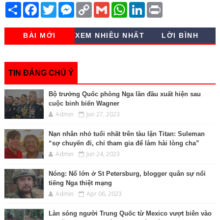
S
F
T
M
C
G
W
L
P
h
a
w
e
o
m
h
i
r
a
c
i
s
p
a
a
n
i
r
e
t
s
y
i
t
k
n
BÀI MỚI
XEM NHIỀU NHẤT
LỜI BÌNH
e
b
t
e
L
l
s
e
t
o
e
n
i
A
d
o
r
g
n
p
I
k
e
k
p
n
r
TIN ĐÁNG CHÚ Ý
Bộ trưởng Quốc phòng Nga lần đầu xuất hiện sau
cuộc binh biến Wagner
Admin
Jun 27, 2023
Nạn nhân nhỏ tuổi nhất trên tàu lặn Titan: Suleman
“sợ chuyến đi, chỉ tham gia để làm hài lòng cha”
Admin
Jun 24, 2023
Nóng: Nổ lớn ở St Petersburg, blogger quân sự nổi
tiếng Nga thiệt mạng
Admin
Apr 06, 2023
Làn sóng người Trung Quốc từ Mexico vượt biên vào