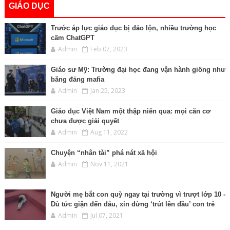
GIÁO DỤC
Trước áp lực giáo dục bị đảo lộn, nhiều trường học
cấm ChatGPT
Admin
Feb 07, 2023
Giáo sư Mỹ: Trường đại học đang vận hành giống như
băng đảng mafia
Admin
Jan 25, 2023
Giáo dục Việt Nam một thập niên qua: mọi căn cơ
chưa được giải quyết
Admin
Aug 11, 2022
Chuyện “nhân tài” phá nát xã hội
Admin
Nov 11, 2021
Người mẹ bắt con quỳ ngay tại trường vì trượt lớp 10 -
Dù tức giận đến đâu, xin đừng ‘trút lên đầu’ con trẻ
Admin
Jul 07, 2021