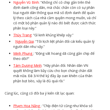
Nguyễn Vũ Bình
: “Không chỉ có chip gắn trên thẻ
định danh công dân, mà chắc chắn còn có sự phân
loại người dân thông qua mã số định danh để quản
lý theo cách của nhà cầm quyền mong muốn, và chỉ
có một bộ phận quản lý nào đó biết được cách thức
phân loại này.”
Thùy Trang
: “Gì kinh khủng khiếp vậy.”
Nguyễn Gia
: “Tôi kịch liệt phản đối cái kiểu quản lý
người dân như vậy.”
Minh Phung
: “Động vât hoang dã cũng gắn chip để
theo dõi?”
Tám Dương Minh
: “Hãy phản đối. Nhân dân VN
quyết không làm bầy cừu cho bọn chúng chăn dắt
mãi nữa. Đã 3/4 thế kỷ đầy ắp oan khiên của thân
phận bọt bèo, vậy là đủ quá rồi.”
Cùng lúc, cũng có đôi ba ý kiến rất lạc quan:
Phạm Hoa Nắng
: “Chíp điện tử cũng như khóa số