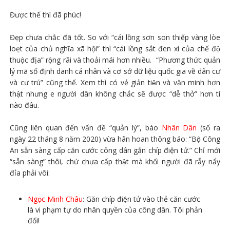
Được thế thì đã phúc!
Đẹp chưa chắc đã tốt. So với “cái lồng sơn son thiếp vàng lòe
loẹt của chủ nghĩa xã hội” thì “cái lồng sắt đen xì của chế độ
thuộc địa” rộng rãi và thoải mái hơn nhiều. “Phương thức quản
lý mã số định danh cá nhân và cơ sở dữ liệu quốc gia về dân cư
và cư trú” cũng thế. Xem thì có vẻ giản tiện và văn minh hơn
thật nhưng e người dân không chắc sẽ được “dễ thở” hơn tí
nào đâu.
Cũng liên quan đến vấn đề “quản lý”, báo
Nhân Dân
(số ra
ngày 22 tháng 8 năm 2020) vừa hân hoan thông báo: “Bộ Công
An sẵn sàng cấp căn cước công dân gắn chíp điện tử.” Chỉ mới
“sẵn sàng” thôi, chứ chưa cấp thật mà khối người đã rẫy nẩy
đỉa phải vôi:
Ngọc Minh Châu
: Găn chíp điện tử vào thẻ căn cước
là vi phạm tự do nhân quyền của công dân. Tôi phản
đối!