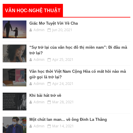
VĂN HỌC-NGHỆ THUẬT
Giấc Mơ Tuyệt Vời Về Cha
Admin
Jun 20, 2021
“Sự trở lại của văn học đô thị miền nam”: Đi đâu mà
trở lại?
Admin
Apr 25, 2021
Văn học thời Việt Nam Cộng Hòa có mất hồi nào mà
giờ gọi là trở lại?
Admin
Apr 24, 2021
Khi bài hát trở về
Admin
Mar 28, 2021
Một chút lan man... về ông Đinh La Thăng
Admin
Mar 14, 2021