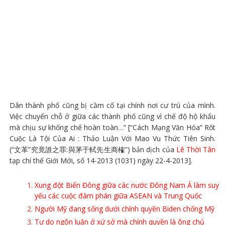
Dân thành phố cũng bị cầm cố tại chính nơi cư trú của mình.
Việc chuyển chỗ ở giữa các thành phố cũng vì chế độ hộ khẩu
mà chịu sự khống chế hoàn toàn…” [“Cách Mạng Văn Hóa” Rốt
Cuộc Là Tội Của Ai : Thảo Luận Với Mao Vu Thức Tiên Sinh.
(“文革”究竟誰之罪:與茅于軾先生商榷”) bản dịch của
Lê Thời Tân
tạp chí thế Giới Mới, số 14-2013 (1031) ngày 22-4-2013].
Xung đột Biển Đông giữa các nước Đông Nam Á làm suy
yếu các cuộc đàm phán giữa ASEAN và Trung Quốc
Người Mỹ đang sống dưới chính quyền Biden chống Mỹ
Tự do ngôn luận ở xứ sở mà chính quyền là ông chủ