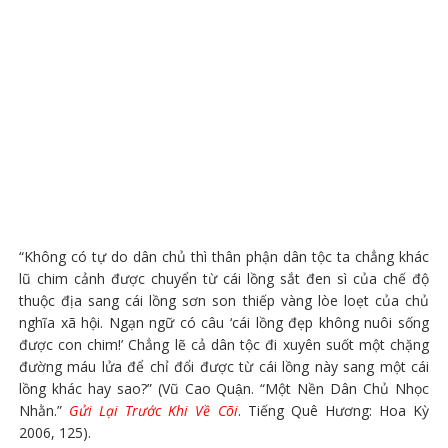
“Không có tự do dân chủ thì thân phận dân tộc ta chẳng khác
lũ chim cảnh được chuyển từ cái lồng sắt đen sì của chế độ
thuộc địa sang cái lồng sơn son thiếp vàng lòe loẹt của chủ
nghĩa xã hội. Ngạn ngữ có câu ‘cái lồng đẹp không nuôi sống
được con chim!’ Chẳng lẽ cả dân tộc đi xuyên suốt một chặng
đường máu lửa để chỉ đổi được từ cái lồng này sang một cái
lồng khác hay sao?” (Vũ Cao Quận. “Một Nền Dân Chủ Nhọc
Nhằn.”
Gửi Lại Trước Khi Về Cõi
. Tiếng Quê Hương: Hoa Kỳ
2006, 125).