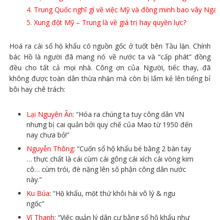
Trung Quốc nghĩ gì về việc Mỹ và đồng minh bao vây Nga?
Xung đột Mỹ – Trung là về giá trị hay quyền lực?
Hoá ra cái sổ hộ khẩu có nguồn gốc ở tuốt bên Tầu lận. Chính
bác Hồ là người đã mang nó về nước ta và “cấp phát” đồng
đều cho tất cả mọi nhà. Công ơn của Người, tiếc thay, đã
không được toàn dân thừa nhận mà còn bị lắm kẻ lên tiếng bỉ
bôi hay chê trách:
Lại Nguyên Ân
: “Hóa ra chúng ta tuy công dân VN
nhưng bị cai quản bởi quy chế của Mao từ 1950 đến
nay chưa bỏ!”
Nguyễn Thông
: “Cuốn sổ hộ khẩu bé bằng 2 bàn tay
… thực chất là cái cùm cái gông cái xích cái vòng kim
cô… cùm trói, đè nặng lên số phận công dân nước
này.”
Ku Búa
: “Hộ khẩu, một thứ khôi hài vô lý & ngu
ngốc”
Vĩ Thanh
: “Việc quản lý dân cư bằng sổ hộ khẩu như