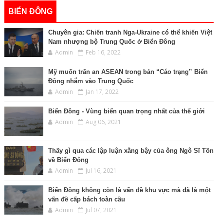
BIỂN ĐÔNG
Chuyên gia: Chiến tranh Nga-Ukraine có thể khiến Việt
Nam nhượng bộ Trung Quốc ở Biển Đông
Admin
Feb 16, 2022
Mỹ muốn trấn an ASEAN trong bản “Cáo trạng” Biển
Đông nhắm vào Trung Quốc
Admin
Jan 17, 2022
Biển Đông - Vùng biển quan trọng nhất của thế giới
Admin
Aug 06, 2021
Thấy gì qua các lập luận xằng bậy của ông Ngô Sĩ Tồn
về Biển Đông
Admin
Jul 16, 2021
Biển Đông không còn là vấn đề khu vực mà đã là một
vấn đề cấp bách toàn cầu
Admin
Jul 07, 2021