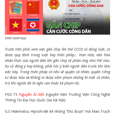
Hình minh họa:
Trước tiên phải xem việc gắn chip lên thẻ CCCD có đúng luật, có
được quy định trong luật hay Hiến pháp… Hơn nữa, văn hóa
nhận thức của người dân khi gắn chip sẽ phản ứng như thế nào,
họ có đồng ý hay không, phải hỏi ý kiến người dân trước khi làm
việc này. Trong Hiến pháp có nêu về quyền cá nhân, quyền riêng
tư được bảo vệ.Không ai được xâm phạm những bí mật cá nhân,
trừ khi người đó là nghi can hoặc kẻ phạm tội.
PGS-TS
Nguyễn Ái Việt
(nguyên Viện Trưởng Viện Công Nghệ
Thông Tin Đại Học Quốc Gia Hà Nội)
G.S Hidematsu Hiyoshi liệt kê những “thủ đoạn” mà Mao Trạch