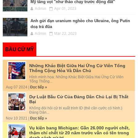
Mỹ tăng vọt "như tháo chạy trước động đất"
Admin
Apr 01, 2023
Anh gửi đạn uranium nghèo cho Ukraine, ông Putin
doạ trả đũa
Admin
Mar 22, 2023
BẦU CỬ MỸ
Những Khác Biệt Giữa Hai Ứng Cử Viên Tổng
Thống Cộng Hòa Và Dân Chủ
Hình minh họa: Những Khác Biệt Giữa Hai Ứng Cử Viên
Tổng Thống...
Aug 07 2024 |
Đọc tiếp »
Dự Luật Bầu Cử Của Đảng Dân Chủ Lại Bị Thất
Bại
Không đòi hỏi cử tri xuất trình ID (thẻ căn cước có hình.)
Đảng Dân...
Nov 10 2021 |
Đọc tiếp »
Vụ kiện bang Michigan: Gần 26.000 người chết,
thậm chí chết từ 20 năm trước vẫn có tên trong
danh sách cử tri