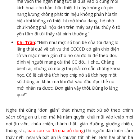
mã vạch thẻ ngân hàng tức là đưa vào ổ cứng mới
kích hoạt còn bản thân thiết bị này không có pin
năng lượng không phát tín hiệu không phản hồi tín
hiệu khi không có thiết bị mở khóa dạng thẻ nhớ
chứ không phải hộp đen trên máy bay tầu thủy ô tô
yên tâm đi tôi thấy rất bình thường.”
Chi Trần
: “Hình như một số bạn bè của tôi đang lo
lắng thái quá về cái vụ thẻ CCCCD có gắn chip điện
tử và mặc nhiên gắn cho nó cái đó là để theo dõi,
định vị người mang cái thẻ CC đó…Hehe.. Chẳng
bênh ai, nhưng có nói gì thì phải có dẫn chứng khoa
học. Có lẽ cái thẻ tích hợp chip nó sẽ tích hợp một
số thông tin khác mà khi đút vào đầu đọc thẻ nó
mới nhận ra được. Đơn giản vậy thôi. Đừng lo lắng
quá!”
Nghe thì cũng “đơn giản” thật nhưng một xứ sở theo chính
sách công an trị, nơi mà kẻ nắm quyền chúi mũi vào khắp mọi
nơi (tu viện, chùa chiền, thánh thất, giáo đường, giường chiếu,
thùng rác,
bao cao su đã qua xử dụng
) thì người dân luôn cảm
thấy nghi ngại và bất an là chuyện tất nhiên. Hơn hai phần ba