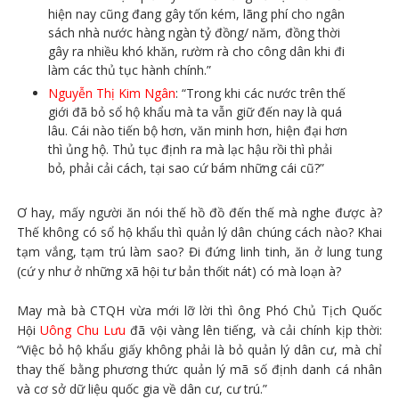
hiện nay cũng đang gây tốn kém, lãng phí cho ngân
sách nhà nước hàng ngàn tỷ đồng/ năm, đồng thời
gây ra nhiều khó khăn, rườm rà cho công dân khi đi
làm các thủ tục hành chính.”
Nguyễn Thị Kim Ngân
: “Trong khi các nước trên thế
giới đã bỏ sổ hộ khẩu mà ta vẫn giữ đến nay là quá
lâu. Cái nào tiến bộ hơn, văn minh hơn, hiện đại hơn
thì ủng hộ. Thủ tục định ra mà lạc hậu rồi thì phải
bỏ, phải cải cách, tại sao cứ bám những cái cũ?”
Ơ hay, mấy người ăn nói thế hồ đồ đến thế mà nghe được à?
Thế không có sổ hộ khẩu thì quản lý dân chúng cách nào? Khai
tạm vắng, tạm trú làm sao? Đi đứng linh tinh, ăn ở lung tung
(cứ y như ở những xã hội tư bản thốit nát) có mà loạn à?
May mà bà CTQH vừa mới lỡ lời thì ông Phó Chủ Tịch Quốc
Hội
Uông Chu Lưu
đã vội vàng lên tiếng, và cải chính kịp thời:
“Việc bỏ hộ khẩu giấy không phải là bỏ quản lý dân cư, mà chỉ
thay thế bằng phương thức quản lý mã số định danh cá nhân
và cơ sở dữ liệu quốc gia về dân cư, cư trú.”