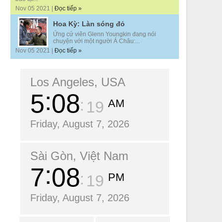
Nov 05 2021 |
Đọc tiếp »
Hoa Kỳ: Làn sóng đỏ
Ứng cử viên Glenn Youngkin đang nói
chuyện với một người Á Châu:...
Nov 05 2021 |
Đọc tiếp »
Los Angeles, USA
5
08
AM
20
Friday, August 7, 2026
Sài Gòn, Việt Nam
7
08
PM
20
Friday, August 7, 2026