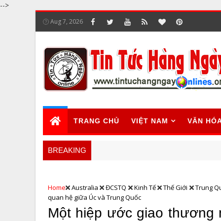
-->
Aug 7, 2026
TRANG CHỦ
VIỆT NAM
VĂN HÓ
BREAKING
Home
Australia
ĐCSTQ
Kinh Tế
Thế Giới
Trung Q
quan hệ giữa Úc và Trung Quốc
Một hiệp ước giao thương 