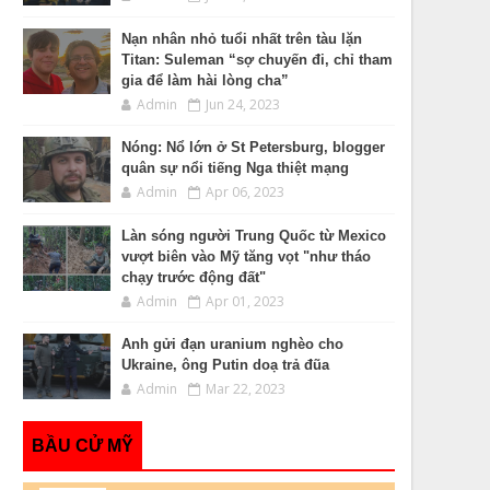
Nạn nhân nhỏ tuổi nhất trên tàu lặn
Titan: Suleman “sợ chuyến đi, chỉ tham
gia để làm hài lòng cha”
Admin
Jun 24, 2023
Nóng: Nổ lớn ở St Petersburg, blogger
quân sự nổi tiếng Nga thiệt mạng
Admin
Apr 06, 2023
Làn sóng người Trung Quốc từ Mexico
vượt biên vào Mỹ tăng vọt "như tháo
chạy trước động đất"
Admin
Apr 01, 2023
Anh gửi đạn uranium nghèo cho
Ukraine, ông Putin doạ trả đũa
Admin
Mar 22, 2023
BẦU CỬ MỸ