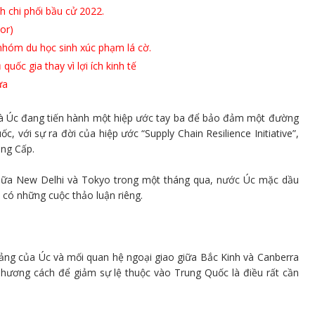
h chi phối bầu cử 2022.
or)
 nhóm du học sinh xúc phạm lá cờ.
uốc gia thay vì lợi ích kinh tế
ửa
 và Úc đang tiến hành một hiệp ước tay ba để bảo đảm một đường
, với sự ra đời của hiệp ước “Supply Chain Resilience Initiative”,
ng Cấp.
giữa New Delhi và Tokyo trong một tháng qua, nước Úc mặc dầu
có những cuộc thảo luận riêng.
ảng của Úc và mối quan hệ ngoại giao giữa Bắc Kinh và Canberra
phương cách để giảm sự lệ thuộc vào Trung Quốc là điều rất cần