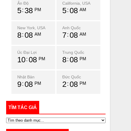
Ấn Độ
California, USA
5
38
5
08
PM
AM
New York, USA
Anh Quốc
8
08
7
08
AM
AM
Úc Đại Lợi
Trung Quốc
10
08
8
08
PM
PM
Nhật Bản
Đức Quốc
9
08
2
08
PM
PM
TÌM TÁC GIẢ