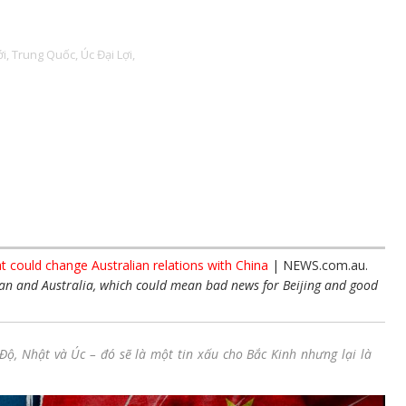
́i,
Trung Quốc,
Úc Đại Lợi,
at could change Australian relations with China
| NEWS.com.au.
pan and Australia, which could mean bad news for Beijing and good
ộ, Nhật và Úc – đó sẽ là một tin xấu cho Bắc Kinh nhưng lại là