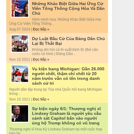
Những Khác Biệt Giữa Hai Ứng Cử
Viên Tổng Thống Cộng Hòa Và Dân
Chủ
Hình minh họa: Những Khác Biệt Giữa Hai
Ứng Cử Viên Tổng Thống...
Aug 07 2024 |
Đọc tiếp »
Dự Luật Bầu Cử Của Đảng Dân Chủ
Lại Bị Thất Bại
Không đòi hỏi cử tri xuất trình ID (thẻ căn
cước có hình.) Đảng Dân...
Nov 10 2021 |
Đọc tiếp »
Vụ kiện bang Michigan: Gần 26.000
người chết, thậm chí chết từ 20
năm trước vẫn có tên trong danh
sách cử tri
Người dân tập trung tại Tòa nhà Quốc hội bang Michigan
trong...
Nov 10 2021 |
Đọc tiếp »
Sự kiện ngày 6/1: Thượng nghị sĩ
Lindsey Graham là người yêu cầu
cảnh sát Capitol bắn vào người
ủng hộ Trump không có vũ trang
Thượng nghị sĩ Hoa Kỳ Lindsey Graham tại một cuộc họp
báo tại...