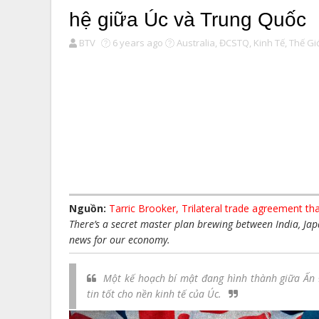
hệ giữa Úc và Trung Quốc
BTV
6 years ago
Australia,
ĐCSTQ,
Kinh Tế,
Thế Giơ
Nguồn:
Tarric Brooker, Trilateral trade agreement th
There’s a secret master plan brewing between India, Ja
news for our economy.
Một kế hoạch bí mật đang hình thành giữa Ấn Đ
tin tốt cho nền kinh tế của Úc.