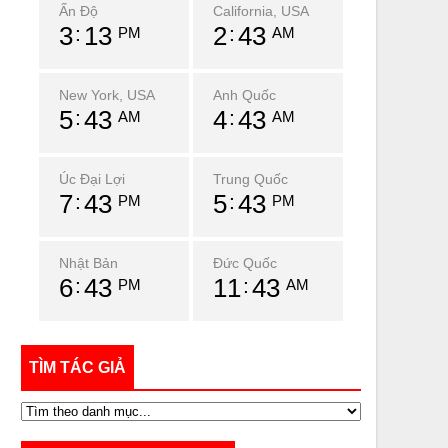
Ấn Độ
California, USA
3
13
2
43
PM
AM
New York, USA
Anh Quốc
5
43
4
43
AM
AM
Úc Đại Lợi
Trung Quốc
7
43
5
43
PM
PM
Nhật Bản
Đức Quốc
6
43
11
43
PM
AM
TÌM TÁC GIẢ