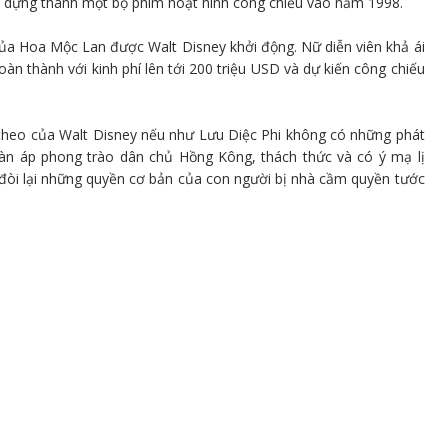
 dựng thành một bộ phim hoạt hình công chiếu vào năm 1998.
ủa Hoa Mộc Lan được Walt Disney khởi động. Nữ diễn viên khả ái
àn thành với kinh phí lên tới 200 triệu USD và dự kiến công chiếu
 theo của Walt Disney nếu như Lưu Diệc Phi không có những phát
n áp phong trào dân chủ Hồng Kông, thách thức và có ý mạ lị
đòi lại những quyền cơ bản của con người bị nhà cầm quyền tước