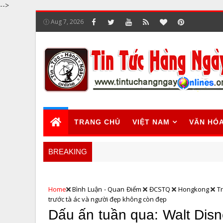
-->
Aug 7, 2026
TRANG CHỦ
VIỆT NAM
VĂN HÓ
BREAKING
Home
Bình Luận - Quan Điểm
ĐCSTQ
Hongkong
T
trước tà ác và người đẹp không còn đẹp
Dấu ấn tuần qua: Walt Disn