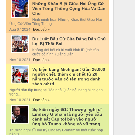
Những Khác Biệt Giữa Hai Ứng Cử
Viên Tổng Thống Cộng Hòa Và Dân
Chủ
Hình minh họa: Những Khác Biệt Giữa Hai
Ứng Cử Viên Tổng Thống...
Aug 07 2024 |
Đọc tiếp »
Dự Luật Bầu Cử Của Đảng Dân Chủ
Lại Bị Thất Bại
Không đòi hỏi cử tri xuất trình ID (thẻ căn
cước có hình.) Đảng Dân...
Nov 10 2021 |
Đọc tiếp »
Vụ kiện bang Michigan: Gần 26.000
người chết, thậm chí chết từ 20
năm trước vẫn có tên trong danh
sách cử tri
Người dân tập trung tại Tòa nhà Quốc hội bang Michigan
trong...
Nov 10 2021 |
Đọc tiếp »
Sự kiện ngày 6/1: Thượng nghị sĩ
Lindsey Graham là người yêu cầu
cảnh sát Capitol bắn vào người
ủng hộ Trump không có vũ trang
Thượng nghị sĩ Hoa Kỳ Lindsey Graham tại một cuộc họp
báo tại...