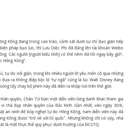
ng Kông đang trong cao trào, cảnh sát dưới sự chỉ đạo gián tiếp
biện pháp bạo lực, thì Lưu Diệc Phi đã đăng lên tài khoản Weibo
g. Các người [người biểu tình] có thể ném đá tôi ngay bây giờ”,
ho Hồng Kông”.
, tự do nổi giận, trong khi nhiều người lỡ yêu mến cô qua những
đưa ra thông điệp bộc lộ “tự ngã” cũng là lúc Walt Disney đang
 sóng tẩy chay bộ phim này đã diễn ra khắp nơi trên thế giới.
nhân quyền, Chân Tử Đan một diễn viên lừng danh khác tham gia
vi chà đạp nhân quyền của Bắc Kinh. Gần nhất, vào ngày 30/6,
uật an ninh để bóp nghẹt tự do Hồng Kông, nam diễn viên này đã
g Kông được “trở về với tổ quốc”. Nhưng không chỉ có vậy, nhà
ặt là một thực thể quy phục dưới trướng của ĐCSTQ.