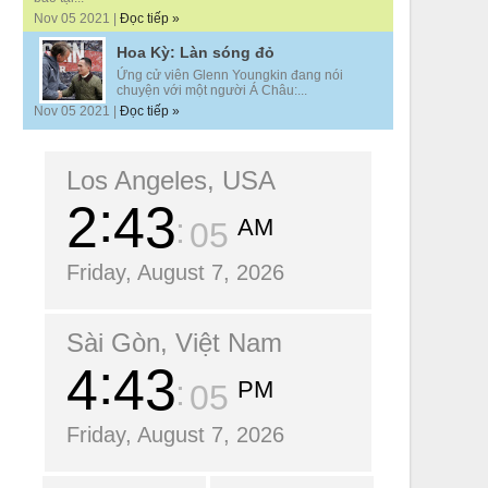
Nov 05 2021 |
Đọc tiếp »
Hoa Kỳ: Làn sóng đỏ
Ứng cử viên Glenn Youngkin đang nói
chuyện với một người Á Châu:...
Nov 05 2021 |
Đọc tiếp »
Los Angeles, USA
2
43
AM
07
Friday, August 7, 2026
Sài Gòn, Việt Nam
4
43
PM
07
Friday, August 7, 2026