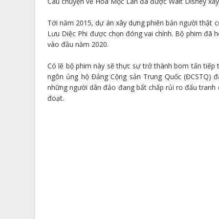
Câu chuyện về Hoa Mộc Lan đã được Walt Disney xây
Tới năm 2015, dự án xây dựng phiên bản người thật c
Lưu Diệc Phi được chọn đóng vai chính. Bộ phim đã ho
vào đầu năm 2020.
Có lẽ bộ phim này sẽ thực sự trở thành bom tấn tiếp
ngôn ủng hộ Đảng Cộng sản Trung Quốc (ĐCSTQ) đà
những người dân đảo đang bất chấp rủi ro đấu tranh 
đoạt.