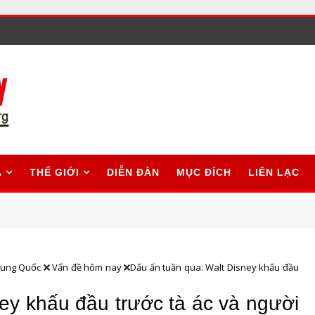
A
THẾ GIỚI
DIỄN ĐÀN
MỤC ĐÍCH
LIÊN LẠC
rung Quốc
Vấn đề hôm nay
Dấu ấn tuần qua: Walt Disney khấu đầu
ey khấu đầu trước tà ác và người