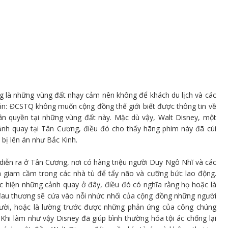
ng là những vùng đất nhạy cảm nên không để khách du lịch và các
iản: ĐCSTQ không muốn cộng đồng thế giới biết được thông tin về
ân quyền tại những vùng đất này. Mặc dù vậy, Walt Disney, một
ảnh quay tại Tân Cương, điều đó cho thấy hãng phim này đã cúi
bị lên án như Bắc Kinh.
diễn ra ở Tân Cương, nơi có hàng triệu người Duy Ngô Nhĩ và các
h giam cầm trong các nhà tù để tẩy não và cưỡng bức lao động.
ực hiện những cảnh quay ở đây, điều đó có nghĩa rằng họ hoặc là
đau thương sẽ cứa vào nỗi nhức nhối của cộng đồng những người
ười, hoặc là lường trước được những phản ứng của công chúng
Khi làm như vậy Disney đã giúp bình thường hóa tội ác chống lại