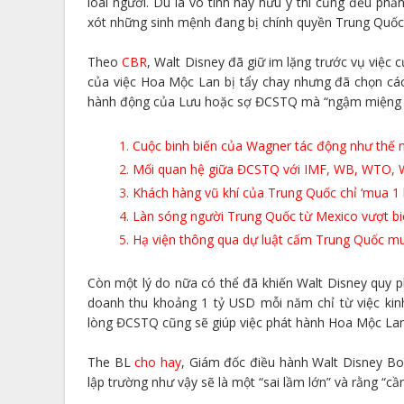
loài người. Dù là vô tình hay hữu ý thì cũng đều ph
xót những sinh mệnh đang bị chính quyền Trung Quốc
Theo
CBR
, Walt Disney đã giữ im lặng trước vụ việc
của việc Hoa Mộc Lan bị tẩy chay nhưng đã chọn các
hành động của Lưu hoặc sợ ĐCSTQ mà “ngậm miệng ă
Cuộc binh biến của Wagner tác động như thế 
Mối quan hệ giữa ĐCSTQ với IMF, WB, WTO,
Khách hàng vũ khí của Trung Quốc chỉ ‘mua 1 lầ
Làn sóng người Trung Quốc từ Mexico vượt bi
Hạ viện thông qua dự luật cấm Trung Quốc m
Còn một lý do nữa có thể đã khiến Walt Disney quy
doanh thu khoảng 1 tỷ USD mỗi năm chỉ từ việc kinh
lòng ĐCSTQ cũng sẽ giúp việc phát hành Hoa Mộc Lan ở
The BL
cho hay
, Giám đốc điều hành Walt Disney Bo
lập trường như vậy sẽ là một “sai lầm lớn” và rằng “c