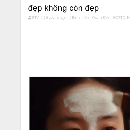
đẹp không còn đẹp
BTV
6 years ago
Bình Luận - Quan Điểm,
ĐCSTQ,
H