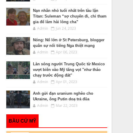
Nạn nhân nhỏ tuổi nhất trên tàu lặn
Titan: Suleman “sợ chuyến đi, chỉ tham
gia để làm hài lòng cha”
Admin
Jun 24, 2023
Nóng: Nổ lớn ở St Petersburg, blogger
quân sự nổi tiếng Nga thiệt mạng
Admin
Apr 06, 2023
Làn sóng người Trung Quốc từ Mexico
vượt biên vào Mỹ tăng vọt "như tháo
chạy trước động đất"
Admin
Apr 01, 2023
Anh gửi đạn uranium nghèo cho
Ukraine, ông Putin doạ trả đũa
Admin
Mar 22, 2023
BẦU CỬ MỸ