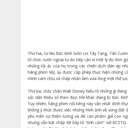
Thứ hai, từ lâu Bắc Kinh luôn coi Tây Tạng, Tân Cươ
tổ chức nước ngoài tự do tiếp cận vì một lý do đơn g
những tội ác của họ trong các chiến dịch đàn áp nh
hãng phim Mỹ, lại được cấp phép thực hiện những c
mình cam chịu và chấp nhận làm vừa lòng một thế lực 
Thứ ba, chắc chắn Walt Disney hiểu rõ những gì đang 
sắc dân thiểu số theo đạo Hồi khác đang bị Bắc Kin
Tuy nhiên, hãng phim nổi tiếng này vẫn nhất định th
không ý thức được việc những hình ảnh về vùng đất 
yêu mến sự thiện lương và đề cao phẩm giá con ng
nhưng vẫn bất chấp để bày tỏ “tình cảm” với ĐCSTQ. 