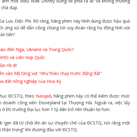
ản ánh một điều: Walt Disney đứng về phía tà ác và không thương
 chà đạp.
 của Lưu Diệc Phi. Rõ ràng, hãng phim này hình dung được hậu quả
h ứng xử dễ dẫn công chúng tới suy đoán rằng họ đồng tình với
n tiền”.
nào đến Nga, Ukraine và Trung Quốc?
 WHO và Liên Hợp Quốc
n rồi đi’
ên vào Mỹ tăng vọt "như tháo chạy trước động đất"
ua đất nông nghiệp của Hoa Kỳ
 phục ĐCSTQ, theo
Nasqad
, hãng phim này có thể kiếm được mức
 doanh công viên Disneyland tại Thượng Hải. Ngoài ra, việc lấy
 thị trường Đại lục hơn 1 tỷ dân trở nên thuận lợi hơn.
b Iger đã từ chối lên án sự chuyên chế của ĐCSTQ, nói rằng một
ần thận trọng” khi đương đầu với ĐCSTQ.