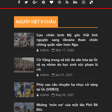
NGƯỜI VIỆT 5 CHÂU
Cựu chiến binh Mỹ gốc Việt tình
nguyện sang Ukraine tham chiến
chống quân xâm lược Nga.
Admin
Mar 17, 2022
Cờ Vàng trong xã hội đa văn hóa tại Úc
và vụ nhóm du học sinh xúc phạm lá
cờ.
Admin
Jun 01, 2021
Phía sau câu chuyện hạ nhục cờ vàng
tại Úc (VIDEO)
Admin
May 05, 2021
Những ‘món nợ’ của một tân Phó Đề
Đốc