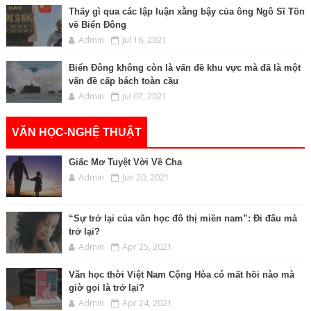
Thấy gì qua các lập luận xằng bậy của ông Ngô Sĩ Tồn
về Biển Đông
Admin
Jul 16, 2021
Biển Đông không còn là vấn đề khu vực mà đã là một
vấn đề cấp bách toàn cầu
Admin
Jul 07, 2021
VĂN HỌC-NGHỆ THUẬT
Giấc Mơ Tuyệt Vời Về Cha
Admin
Jun 20, 2021
“Sự trở lại của văn học đô thị miền nam”: Đi đâu mà
trở lại?
Admin
Apr 25, 2021
Văn học thời Việt Nam Cộng Hòa có mất hồi nào mà
giờ gọi là trở lại?
Admin
Apr 24, 2021