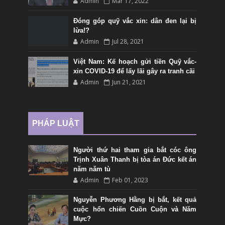
Admin
Mar 17, 2022
Đóng góp quỹ vắc xin: dân đen lại bị
lừa!?
Admin
Jul 28, 2021
Việt Nam: Kế hoạch gửi tiền Quỹ vắc-
xin COVID-19 để lấy lãi gây ra tranh cãi
Admin
Jun 21, 2021
PHÁP LUẬT
Người thứ hai tham gia bắt cóc ông
Trịnh Xuân Thanh bị tòa án Đức kết án
năm năm tù
Admin
Feb 01, 2023
Nguyễn Phương Hằng bị bắt, kết quả
cuộc hổn chiến Cuồn Cuộn và Năm
Mực?