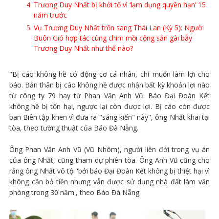
Trương Duy Nhất bị khởi tố vì ‘lạm dụng quyền hạn’ 15
năm trước
Vụ Trương Duy Nhất trốn sang Thái Lan (Kỳ 5): Người
Buôn Gió hợp tác cùng chim mồi cộng sản gài bẫy
Trương Duy Nhất như thế nào?
"Bị cáo không hề có động cơ cá nhân, chỉ muốn làm lợi cho
báo. Bản thân bị cáo không hề được nhận bất kỳ khoản lợi nào
từ công ty 79 hay từ Phan Văn Anh Vũ. Báo Đại Đoàn Kết
không hề bị tổn hại, ngược lại còn được lợi. Bị cáo còn được
ban Biên tập khen vì đưa ra "sáng kiến" này", ông Nhất khai tại
tòa, theo tường thuật của Báo Đà Nẵng.
Ông Phan Văn Anh Vũ (Vũ Nhôm), người liên đới trong vụ án
của ông Nhất, cũng tham dự phiên tòa. Ông Anh Vũ cũng cho
rằng ông Nhất vô tội 'bởi báo Đại Đoàn Kết không bị thiệt hại vì
không cần bỏ tiền nhưng vẫn được sử dụng nhà đất làm văn
phòng trong 30 năm', theo Báo Đà Nẵng.