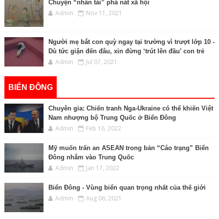
Chuyện “nhân tài” phá nát xã hội
Admin
Nov 11, 2021
Người mẹ bắt con quỳ ngay tại trường vì trượt lớp 10 -
Dù tức giận đến đâu, xin đừng ‘trút lên đầu’ con trẻ
Admin
Jul 07, 2021
BIỂN ĐÔNG
Chuyên gia: Chiến tranh Nga-Ukraine có thể khiến Việt
Nam nhượng bộ Trung Quốc ở Biển Đông
Admin
Feb 16, 2022
Mỹ muốn trấn an ASEAN trong bản “Cáo trạng” Biển
Đông nhắm vào Trung Quốc
Admin
Jan 17, 2022
Biển Đông - Vùng biển quan trọng nhất của thế giới
Admin
Aug 06, 2021