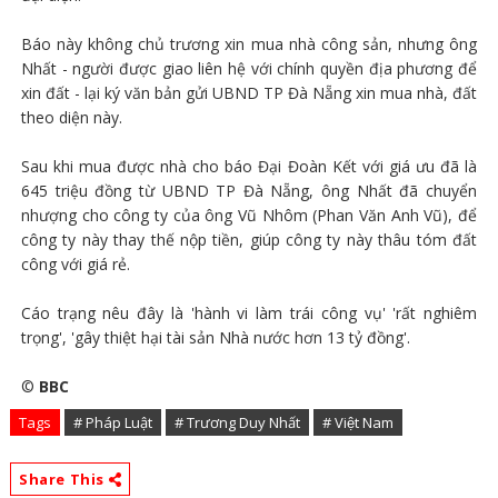
Báo này không chủ trương xin mua nhà công sản, nhưng ông
Nhất - người được giao liên hệ với chính quyền địa phương để
xin đất - lại ký văn bản gửi UBND TP Đà Nẵng xin mua nhà, đất
theo diện này.
Sau khi mua được nhà cho báo Đại Đoàn Kết với giá ưu đã là
645 triệu đồng từ UBND TP Đà Nẵng, ông Nhất đã chuyển
nhượng cho công ty của ông Vũ Nhôm (Phan Văn Anh Vũ), để
công ty này thay thế nộp tiền, giúp công ty này thâu tóm đất
công với giá rẻ.
Cáo trạng nêu đây là 'hành vi làm trái công vụ' 'rất nghiêm
trọng', 'gây thiệt hại tài sản Nhà nước hơn 13 tỷ đồng'.
©
BBC
Tags
# Pháp Luật
# Trương Duy Nhất
# Việt Nam
Share This