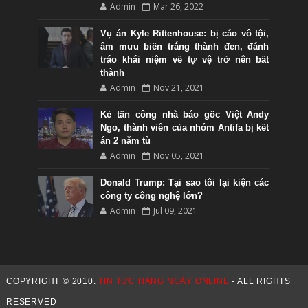
Admin
Mar 26, 2022
Vụ án Kyle Rittenhouse: bị cáo vô tội,
âm mưu biến trắng thành đen, đánh
tráo khái niệm về tự vệ trở nên bất
thành
Admin
Nov 21, 2021
Kẻ tấn công nhà báo gốc Việt Andy
Ngo, thành viên của nhóm Antifa bị kết
án 2 năm tù
Admin
Nov 05, 2021
Donald Trump: Tại sao tôi lại kiện các
công ty công nghệ lớn?
Admin
Jul 09, 2021
COPYRIGHT © 2010.
TIN TỨC HÀNG NGÀY ONLINE
- ALL RIGHTS
RESERVED