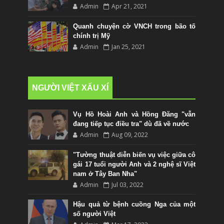
Admin
Apr 21, 2021
Quanh chuyện cờ VNCH trong bão tố
chính trị Mỹ
Admin
Jan 25, 2021
NGƯỜI VIỆT XẤU XÍ
Vụ Hồ Hoài Anh và Hồng Đăng "vẫn
đang tiếp tục điều tra" dù đã về nước
Admin
Aug 09, 2022
"Tường thuật diễn biến vụ việc giữa cô
gái 17 tuổi người Anh và 2 nghệ sĩ Việt
nam ở Tây Ban Nha"
Admin
Jul 03, 2022
Hậu quả từ bệnh cuồng Nga của một
số người Việt