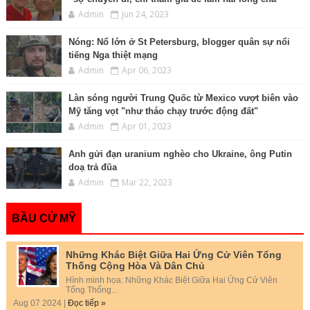
Admin
Jun 24, 2023
Nóng: Nổ lớn ở St Petersburg, blogger quân sự nổi
tiếng Nga thiệt mạng
Admin
Apr 06, 2023
Làn sóng người Trung Quốc từ Mexico vượt biên vào
Mỹ tăng vọt "như tháo chạy trước động đất"
Admin
Apr 01, 2023
Anh gửi đạn uranium nghèo cho Ukraine, ông Putin
doạ trả đũa
Admin
Mar 22, 2023
BẦU CỬ MỸ
Những Khác Biệt Giữa Hai Ứng Cử Viên Tổng
Thống Cộng Hòa Và Dân Chủ
Hình minh họa: Những Khác Biệt Giữa Hai Ứng Cử Viên
Tổng Thống...
Aug 07 2024 |
Đọc tiếp »