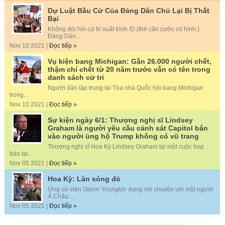
Dự Luật Bầu Cử Của Đảng Dân Chủ Lại Bị Thất
Bại
Không đòi hỏi cử tri xuất trình ID (thẻ căn cước có hình.)
Đảng Dân...
Nov 10 2021 |
Đọc tiếp »
Vụ kiện bang Michigan: Gần 26.000 người chết,
thậm chí chết từ 20 năm trước vẫn có tên trong
danh sách cử tri
Người dân tập trung tại Tòa nhà Quốc hội bang Michigan
trong...
Nov 10 2021 |
Đọc tiếp »
Sự kiện ngày 6/1: Thượng nghị sĩ Lindsey
Graham là người yêu cầu cảnh sát Capitol bắn
vào người ủng hộ Trump không có vũ trang
Thượng nghị sĩ Hoa Kỳ Lindsey Graham tại một cuộc họp
báo tại...
Nov 05 2021 |
Đọc tiếp »
Hoa Kỳ: Làn sóng đỏ
Ứng cử viên Glenn Youngkin đang nói chuyện với một người
Á Châu:...
Nov 05 2021 |
Đọc tiếp »