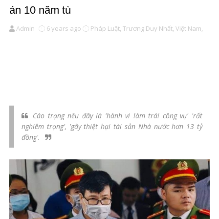
án 10 năm tù
Admin
6 years ago
Pháp Luật,
Trương Duy Nhất,
Việt Nam,
Cáo trạng nêu đây là 'hành vi làm trái công vụ' 'rất
nghiêm trọng', 'gây thiệt hại tài sản Nhà nước hơn 13 tỷ
đồng'.