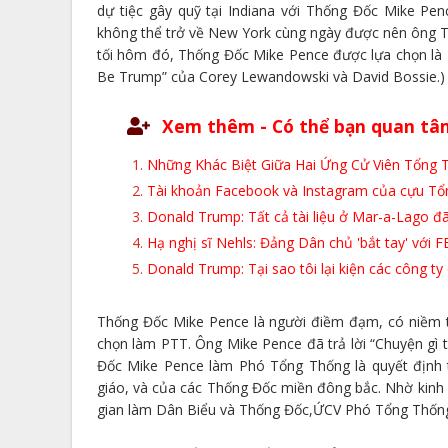
dự tiệc gây quỹ tại Indiana với Thống Đốc Mike Pe
không thể trở về New York cùng ngày được nên ông Tru
tối hôm đó, Thống Đốc Mike Pence được lựa chọn l
Be Trump” của Corey Lewandowski và David Bossie.)
Xem thêm - Có thể bạn quan tâ
Những Khác Biệt Giữa Hai Ứng Cử Viên Tổng
Tài khoản Facebook và Instagram của cựu Tổ
Donald Trump: Tất cả tài liệu ở Mar-a-Lago đã
Hạ nghị sĩ Nehls: Đảng Dân chủ 'bắt tay' với 
Donald Trump: Tại sao tôi lại kiện các công ty
Thống Đốc Mike Pence là người điềm đạm, có niềm ti
chọn làm PTT. Ông Mike Pence đã trả lời “Chuyện gì t
Đốc Mike Pence làm Phó Tổng Thống là quyết định 
giáo, và của các Thống Đốc miền đông bắc. Nhờ kinh n
gian làm Dân Biểu và Thống Đốc,ỨCV Phó Tổng Thống