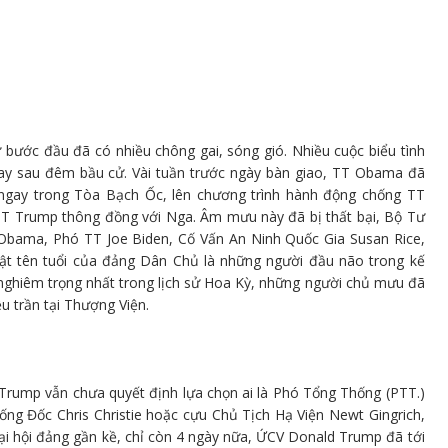
bước đầu đã có nhiều chông gai, sóng gió. Nhiều cuộc biểu tình
ay sau đêm bầu cử. Vài tuần trước ngày bàn giao, TT Obama đã
 ngay trong Tòa Bạch Ốc, lên chương trình hành động chống TT
T Trump thông đồng với Nga. Âm mưu này đã bị thất bại, Bộ Tư
Obama, Phó TT Joe Biden, Cố Vấn An Ninh Quốc Gia Susan Rice,
ật tên tuổi của đảng Dân Chủ là những người đầu não trong kế
 nghiêm trọng nhất trong lịch sử Hoa Kỳ, những người chủ mưu đã
u trần tại Thượng Viện.
rump vẫn chưa quyết định lựa chọn ai là Phó Tổng Thống (PTT.)
ng Đốc Chris Christie hoặc cựu Chủ Tịch Hạ Viện Newt Gingrich,
đại hội đảng gần kề, chỉ còn 4 ngày nữa, ỨCV Donald Trump đã tới