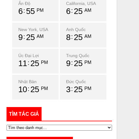
Ấn Độ
California, USA
6
55
6
25
PM
AM
New York, USA
Anh Quốc
9
25
8
25
AM
AM
Úc Đại Lợi
Trung Quốc
11
25
9
25
PM
PM
Nhật Bản
Đức Quốc
10
25
3
25
PM
PM
TÌM TÁC GIẢ