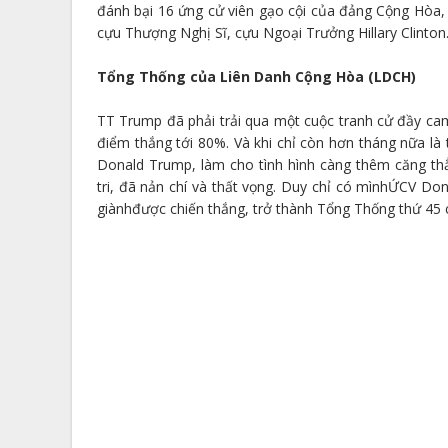
đánh bại 16 ứng cử viên gạo cội của đảng Cộng Hòa,
cựu Thượng Nghị Sĩ, cựu Ngoại Trưởng Hillary Clinton
Tổng Thống của Liên Danh Cộng Hòa (LDCH)
TT Trump đã phải trải qua một cuộc tranh cử đầy cam 
điểm thắng tới 80%. Và khi chỉ còn hơn tháng nữa là
Donald Trump, làm cho tình hình càng thêm căng th
tri, đã nản chí và thất vọng. Duy chỉ có mìnhỨCV Do
giànhđược chiến thắng, trở thành Tổng Thống thứ 45 