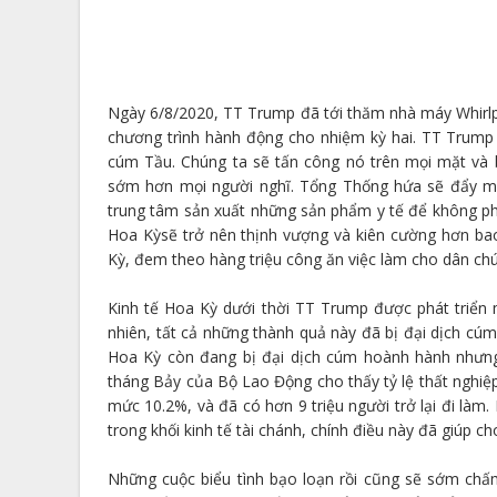
Ngày 6/8/2020, TT Trump đã tới thăm nhà máy Whirlpoo
chương trình hành động cho nhiệm kỳ hai. TT Trump n
cúm Tầu. Chúng ta sẽ tấn công nó trên mọi mặt và b
sớm hơn mọi người nghĩ. Tổng Thống hứa sẽ đẩy mạn
trung tâm sản xuất những sản phẩm y tế để không phải
Hoa Kỳsẽ trở nên thịnh vượng và kiên cường hơn bao 
Kỳ, đem theo hàng triệu công ăn việc làm cho dân ch
Kinh tế Hoa Kỳ dưới thời TT Trump được phát triển
nhiên, tất cả những thành quả này đã bị đại dịch cú
Hoa Kỳ còn đang bị đại dịch cúm hoành hành nhưng 
tháng Bảy của Bộ Lao Động cho thấy tỷ lệ thất nghiệp
mức 10.2%, và đã có hơn 9 triệu người trở lại đi làm.
trong khối kinh tế tài chánh, chính điều này đã giúp 
Những cuộc biểu tình bạo loạn rồi cũng sẽ sớm chấ