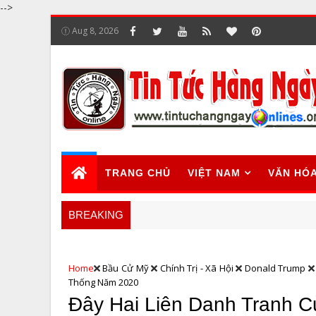
-->
Aug 8, 2026
TRANG CHỦ
VIỆT NAM
VĂN HÓ
BREAKING
Home
Bầu Cử Mỹ
Chính Trị - Xã Hội
Donald Trump
Thống Năm 2020
Đây Hai Liên Danh Tranh 