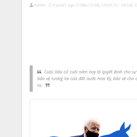
Admin
6 years ago
Bầu Cử Mỹ,
Chính Trị - Xã Hội,
Cuộc bầu cử cuối năm nay là quyết định cho sự
bảo vệ tương lai của đất nước Hoa Kỳ, bảo vệ cho 
ta.