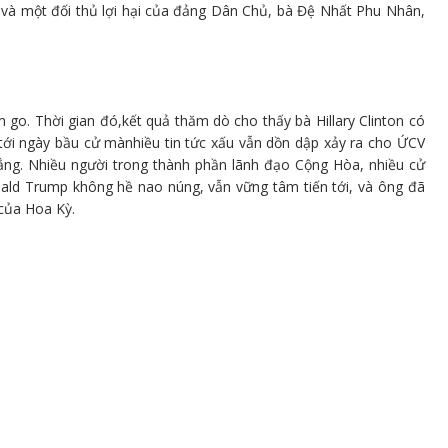
 và một đối thủ lợi hại của đảng Dân Chủ, bà Đệ Nhất Phu Nhân,
.
go. Thời gian đó,kết quả thăm dò cho thấy bà Hillary Clinton có
 tới ngày bầu cử mànhiều tin tức xấu vẫn dồn dập xảy ra cho ỨCV
ẳng. Nhiều người trong thành phần lãnh đạo Cộng Hòa, nhiều cử
nald Trump không hề nao núng, vẫn vững tâm tiến tới, và ông đã
của Hoa Kỳ.