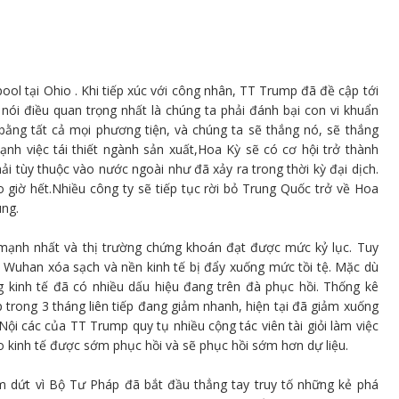
l tại Ohio . Khi tiếp xúc với công nhân, TT Trump đã đề cập tới
ói điều quan trọng nhất là chúng ta phải đánh bại con vi khuẩn
ằng tất cả mọi phương tiện, và chúng ta sẽ thắng nó, sẽ thắng
h việc tái thiết ngành sản xuất,Hoa Kỳ sẽ có cơ hội trở thành
 tùy thuộc vào nước ngoài như đã xảy ra trong thời kỳ đại dịch.
giờ hết.Nhiều công ty sẽ tiếp tục rời bỏ Trung Quốc trở về Hoa
úng.
 mạnh nhất và thị trường chứng khoán đạt được mức kỷ lục. Tuy
m Wuhan xóa sạch và nền kinh tế bị đẩy xuống mức tồi tệ. Mặc dù
kinh tế đã có nhiều dấu hiệu đang trên đà phục hồi. Thống kê
 trong 3 tháng liên tiếp đang giảm nhanh, hiện tại đã giảm xuống
 Nội các của TT Trump quy tụ nhiều cộng tác viên tài giỏi làm việc
cho kinh tế được sớm phục hồi và sẽ phục hồi sớm hơn dự liệu.
m dứt vì Bộ Tư Pháp đã bắt đầu thẳng tay truy tố những kẻ phá