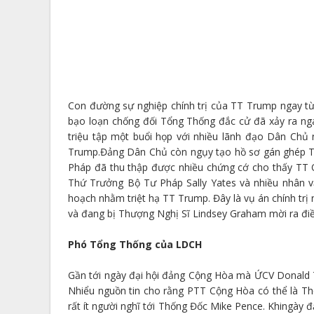
Con đường sự nghiệp chính trị của TT Trump ngay từ 
bạo loạn chống đối Tổng Thống đắc cử đã xảy ra ng
triệu tập một buổi họp với nhiều lãnh đạo Dân Chủ
Trump.Đảng Dân Chủ còn ngụy tạo hồ sơ gán ghép T
Pháp đã thu thập được nhiều chứng cớ cho thấy TT 
Thứ Trưởng Bộ Tư Pháp Sally Yates và nhiều nhân v
hoạch nhằm triệt hạ TT Trump. Đây là vụ án chính trị
và đang bị Thượng Nghị Sĩ Lindsey Graham mời ra điề
Phó Tổng Thống của LDCH
Gần tới ngày đại hội đảng Cộng Hòa mà ỨCV Donald T
Nhiểu nguồn tin cho rằng PTT Cộng Hòa có thể là Thố
rất ít người nghĩ tới Thống Đốc Mike Pence. Khingày 