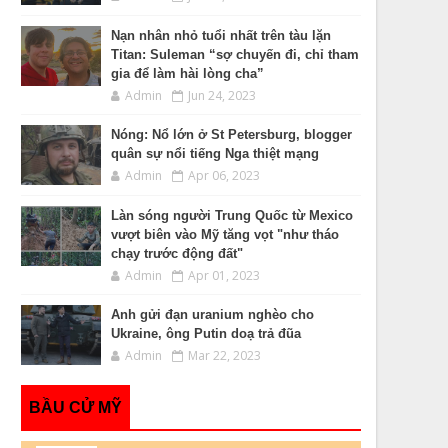
Nạn nhân nhỏ tuổi nhất trên tàu lặn
Titan: Suleman “sợ chuyến đi, chỉ tham
gia để làm hài lòng cha”
Admin
Jun 24, 2023
Nóng: Nổ lớn ở St Petersburg, blogger
quân sự nổi tiếng Nga thiệt mạng
Admin
Apr 06, 2023
Làn sóng người Trung Quốc từ Mexico
vượt biên vào Mỹ tăng vọt "như tháo
chạy trước động đất"
Admin
Apr 01, 2023
Anh gửi đạn uranium nghèo cho
Ukraine, ông Putin doạ trả đũa
Admin
Mar 22, 2023
BẦU CỬ MỸ