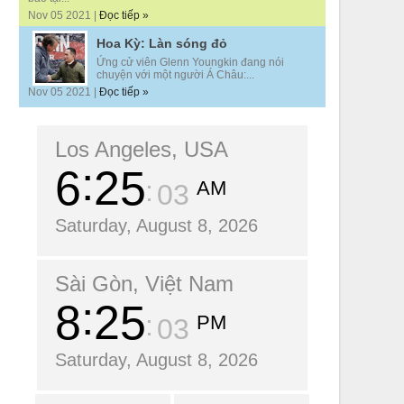
Nov 05 2021 |
Đọc tiếp »
Hoa Kỳ: Làn sóng đỏ
Ứng cử viên Glenn Youngkin đang nói
chuyện với một người Á Châu:...
Nov 05 2021 |
Đọc tiếp »
Los Angeles, USA
6
25
AM
04
Saturday, August 8, 2026
Sài Gòn, Việt Nam
8
25
PM
04
Saturday, August 8, 2026