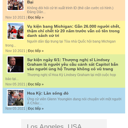
Bại
Không đòi hỏi cử tri xuất trình ID (thẻ căn cước có hình.)
Đảng Dân...
Nov 10 2021 |
Đọc tiếp »
Vụ kiện bang Michigan: Gần 26.000 người chết,
thậm chí chết từ 20 năm trước vẫn có tên trong
danh sách cử tri
Người dân tập trung tại Tòa nhà Quốc hội bang Michigan
trong...
Nov 10 2021 |
Đọc tiếp »
Sự kiện ngày 6/1: Thượng nghị sĩ Lindsey
Graham là người yêu cầu cảnh sát Capitol bắn
vào người ủng hộ Trump không có vũ trang
Thượng nghị sĩ Hoa Kỳ Lindsey Graham tại một cuộc họp
báo tại...
Nov 05 2021 |
Đọc tiếp »
Hoa Kỳ: Làn sóng đỏ
Ứng cử viên Glenn Youngkin đang nói chuyện với một người
Á Châu:...
Nov 05 2021 |
Đọc tiếp »
Los Angeles, USA