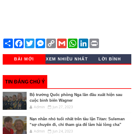
S
F
T
M
C
G
W
L
P
h
a
w
e
o
m
h
i
r
a
c
i
s
p
a
a
n
i
r
e
t
s
y
i
t
k
n
BÀI MỚI
XEM NHIỀU NHẤT
LỜI BÌNH
e
b
t
e
L
l
s
e
t
o
e
n
i
A
d
o
r
g
n
p
I
k
e
k
p
n
r
TIN ĐÁNG CHÚ Ý
Bộ trưởng Quốc phòng Nga lần đầu xuất hiện sau
cuộc binh biến Wagner
Admin
Jun 27, 2023
Nạn nhân nhỏ tuổi nhất trên tàu lặn Titan: Suleman
“sợ chuyến đi, chỉ tham gia để làm hài lòng cha”
Admin
Jun 24, 2023