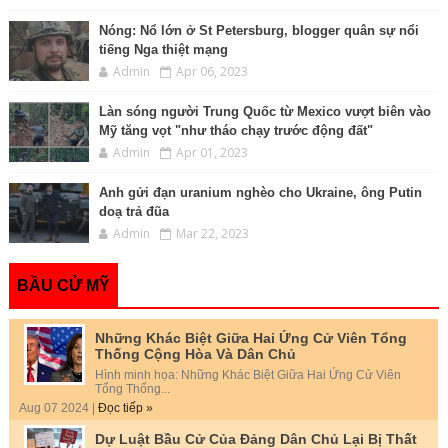
Nóng: Nổ lớn ở St Petersburg, blogger quân sự nổi
tiếng Nga thiệt mạng
Admin
Apr 06, 2023
Làn sóng người Trung Quốc từ Mexico vượt biên vào
Mỹ tăng vọt "như tháo chạy trước động đất"
Admin
Apr 01, 2023
Anh gửi đạn uranium nghèo cho Ukraine, ông Putin
doạ trả đũa
Admin
Mar 22, 2023
BẦU CỬ MỸ
Những Khác Biệt Giữa Hai Ứng Cử Viên Tổng
Thống Cộng Hòa Và Dân Chủ
Hình minh họa: Những Khác Biệt Giữa Hai Ứng Cử Viên
Tổng Thống...
Aug 07 2024 |
Đọc tiếp »
Dự Luật Bầu Cử Của Đảng Dân Chủ Lại Bị Thất