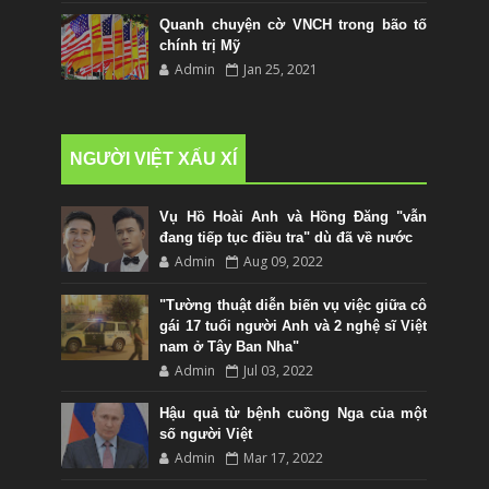
Quanh chuyện cờ VNCH trong bão tố
chính trị Mỹ
Admin
Jan 25, 2021
NGƯỜI VIỆT XẤU XÍ
Vụ Hồ Hoài Anh và Hồng Đăng "vẫn
đang tiếp tục điều tra" dù đã về nước
Admin
Aug 09, 2022
"Tường thuật diễn biến vụ việc giữa cô
gái 17 tuổi người Anh và 2 nghệ sĩ Việt
nam ở Tây Ban Nha"
Admin
Jul 03, 2022
Hậu quả từ bệnh cuồng Nga của một
số người Việt
Admin
Mar 17, 2022