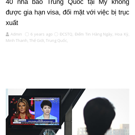
40 nhà báo Trung Quốc tại Mỹ không
được gia hạn visa, đối mặt với việc bị trục
xuất
Admin
6 years ago
ĐCSTQ,
Điểm Tin Hàng Ngày,
Hoa Kỳ,
Minh Thanh,
Thế Giới,
Trung Quốc,