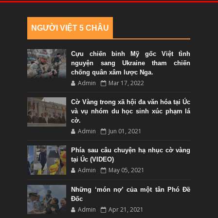
NGƯỜI VIỆT 5 CHÂU
Cựu chiến binh Mỹ gốc Việt tình
nguyện sang Ukraine tham chiến
chống quân xâm lược Nga.
Admin
Mar 17, 2022
Cờ Vàng trong xã hội đa văn hóa tại Úc
và vụ nhóm du học sinh xúc phạm lá
cờ.
Admin
Jun 01, 2021
Phía sau câu chuyện hạ nhục cờ vàng
tại Úc (VIDEO)
Admin
May 05, 2021
Những ‘món nợ’ của một tân Phó Đề
Đốc
Admin
Apr 21, 2021