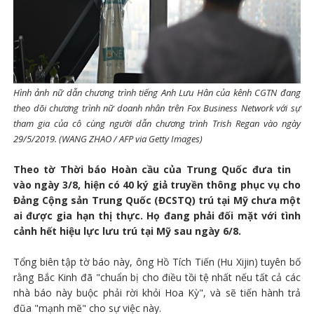
Hình ảnh nữ dẫn chương trình tiếng Anh Lưu Hân của kênh CGTN đang
theo dõi chương trình nữ doanh nhân trên Fox Business Network với sự
tham gia của cô cùng người dẫn chương trình Trish Regan vào ngày
29/5/2019. (WANG ZHAO / AFP via Getty Images)
Theo tờ Thời báo Hoàn cầu của Trung Quốc đưa tin
vào ngày 3/8, hiện có 40 ký giả truyền thông phục vụ cho
Đảng Cộng sản Trung Quốc (ĐCSTQ) trú tại Mỹ chưa một
ai được gia hạn thị thực. Họ đang phải đối mặt với tình
cảnh hết hiệu lực lưu trú tại Mỹ sau ngày 6/8.
Tổng biên tập tờ báo này, ông Hồ Tích Tiến (Hu Xijin) tuyên bố
rằng Bắc Kinh đã "chuẩn bị cho điều tồi tệ nhất nếu tất cả các
nhà báo này buộc phải rời khỏi Hoa Kỳ", và sẽ tiến hành trả
đũa "mạnh mẽ" cho sự việc này.