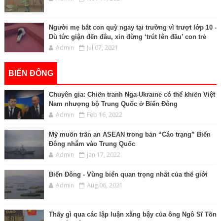
Người mẹ bắt con quỳ ngay tại trường vì trượt lớp 10 -
Dù tức giận đến đâu, xin đừng ‘trút lên đầu’ con trẻ
Admin
Jul 07, 2021
BIỂN ĐÔNG
Chuyên gia: Chiến tranh Nga-Ukraine có thể khiến Việt
Nam nhượng bộ Trung Quốc ở Biển Đông
Admin
Feb 16, 2022
Mỹ muốn trấn an ASEAN trong bản “Cáo trạng” Biển
Đông nhắm vào Trung Quốc
Admin
Jan 17, 2022
Biển Đông - Vùng biển quan trọng nhất của thế giới
Admin
Aug 06, 2021
Thấy gì qua các lập luận xằng bậy của ông Ngô Sĩ Tồn