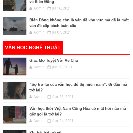
về Biển Đông
Admin
Jul 16, 2021
Biển Đông không còn là vấn đề khu vực mà đã là một
vấn đề cấp bách toàn cầu
Admin
Jul 07, 2021
VĂN HỌC-NGHỆ THUẬT
Giấc Mơ Tuyệt Vời Về Cha
Admin
Jun 20, 2021
“Sự trở lại của văn học đô thị miền nam”: Đi đâu mà
trở lại?
Admin
Apr 25, 2021
Văn học thời Việt Nam Cộng Hòa có mất hồi nào mà
giờ gọi là trở lại?
Admin
Apr 24, 2021
Khi bài hát trở về