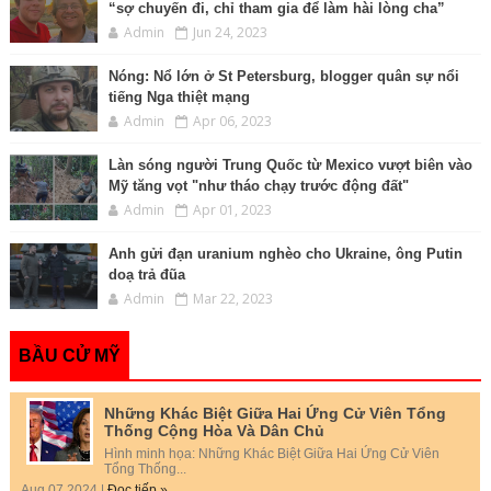
“sợ chuyến đi, chỉ tham gia để làm hài lòng cha”
Admin
Jun 24, 2023
Nóng: Nổ lớn ở St Petersburg, blogger quân sự nổi
tiếng Nga thiệt mạng
Admin
Apr 06, 2023
Làn sóng người Trung Quốc từ Mexico vượt biên vào
Mỹ tăng vọt "như tháo chạy trước động đất"
Admin
Apr 01, 2023
Anh gửi đạn uranium nghèo cho Ukraine, ông Putin
doạ trả đũa
Admin
Mar 22, 2023
BẦU CỬ MỸ
Những Khác Biệt Giữa Hai Ứng Cử Viên Tổng
Thống Cộng Hòa Và Dân Chủ
Hình minh họa: Những Khác Biệt Giữa Hai Ứng Cử Viên
Tổng Thống...
Aug 07 2024 |
Đọc tiếp »