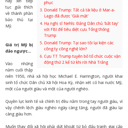
nay xin tiếp
phục
tục giải thích
Donald Trump: Tất cả tài liệu ở Mar-a-
về thành phần
Lago đã được 'Giải mật'
bảo thủ tại
Hạ nghị sĩ Nehls: Đảng Dân chủ 'bắt tay'
Mỹ.
với FBI để tiêu diệt cựu Tổng thống
Trump
Donald Trump: Tại sao tôi lại kiện các
Giá trị Mỹ bị
công ty công nghệ lớn?
đảo ngược...
Cựu TT Trump tuyên bố tổ chức cuộc vận
động thứ 2 kể từ khi rời Nhà Trắng
Vào những
năm cuối thập
niên 1950, nhà xã hội học Michael E. Harrington, người khai
sinh tổ chức Dân chủ Xã hội Hoa Kỳ, nhận xét có hai nước Mỹ,
một của người giàu và một của người nghèo.
Quyền lực kinh tế và chính trị đều nằm trong tay người giàu, vì
vậy chênh lệch giàu nghèo ngày càng tăng, người đã giàu lại
càng giàu hơn.
Muốn thay đổi xã hội phải dứt khoát từ bỏ đấu tranh giai cấp