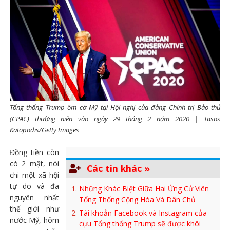
Tổng thống Trump ôm cờ Mỹ tại Hội nghị của đảng Chính trị Bảo thủ
(CPAC) thường niên vào ngày 29 tháng 2 năm 2020 | Tasos
Katopodis/Getty Images
Đồng tiền còn
có 2 mặt, nói
Các tin khác »
chi một xã hội
tự do và đa
Những Khác Biệt Giữa Hai Ứng Cử Viên
nguyên nhất
Tổng Thống Cộng Hòa Và Dân Chủ
thế giới như
Tài khoản Facebook và Instagram của
nước Mỹ, hôm
cựu Tổng thống Trump sẽ được khôi