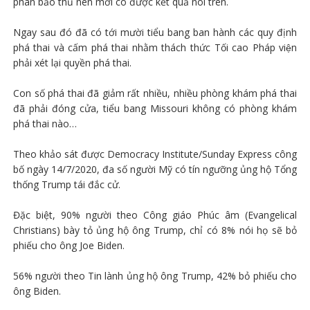
phán bảo thủ nên mới có được kết quả nói trên.
Ngay sau đó đã có tới mười tiểu bang ban hành các quy định
phá thai và cấm phá thai nhằm thách thức Tối cao Pháp viện
phải xét lại quyền phá thai.
Con số phá thai đã giảm rất nhiều, nhiều phòng khám phá thai
đã phải đóng cửa, tiểu bang Missouri không có phòng khám
phá thai nào…
Theo khảo sát được Democracy Institute/Sunday Express công
bố ngày 14/7/2020, đa số người Mỹ có tín ngưỡng ủng hộ Tổng
thống Trump tái đắc cử.
Đặc biệt, 90% người theo Công giáo Phúc âm (Evangelical
Christians) bày tỏ ủng hộ ông Trump, chỉ có 8% nói họ sẽ bỏ
phiếu cho ông Joe Biden.
56% người theo Tin lành ủng hộ ông Trump, 42% bỏ phiếu cho
ông Biden.