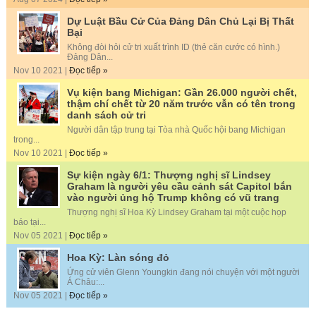
Dự Luật Bầu Cử Của Đảng Dân Chủ Lại Bị Thất
Bại
Không đòi hỏi cử tri xuất trình ID (thẻ căn cước có hình.)
Đảng Dân...
Nov 10 2021 |
Đọc tiếp »
Vụ kiện bang Michigan: Gần 26.000 người chết,
thậm chí chết từ 20 năm trước vẫn có tên trong
danh sách cử tri
Người dân tập trung tại Tòa nhà Quốc hội bang Michigan
trong...
Nov 10 2021 |
Đọc tiếp »
Sự kiện ngày 6/1: Thượng nghị sĩ Lindsey
Graham là người yêu cầu cảnh sát Capitol bắn
vào người ủng hộ Trump không có vũ trang
Thượng nghị sĩ Hoa Kỳ Lindsey Graham tại một cuộc họp
báo tại...
Nov 05 2021 |
Đọc tiếp »
Hoa Kỳ: Làn sóng đỏ
Ứng cử viên Glenn Youngkin đang nói chuyện với một người
Á Châu:...
Nov 05 2021 |
Đọc tiếp »