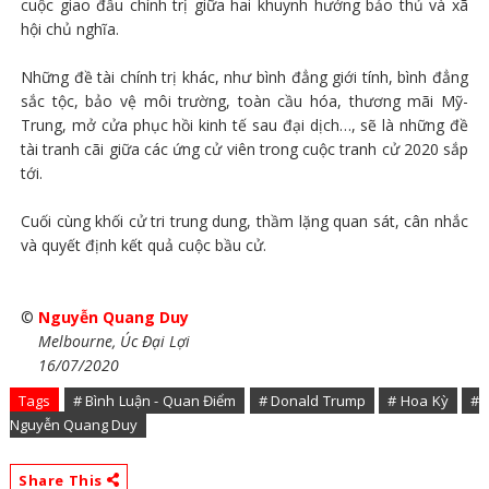
cuộc giao đấu chính trị giữa hai khuynh hướng bảo thủ và xã
hội chủ nghĩa.
Những đề tài chính trị khác, như bình đẳng giới tính, bình đẳng
sắc tộc, bảo vệ môi trường, toàn cầu hóa, thương mãi Mỹ-
Trung, mở cửa phục hồi kinh tế sau đại dịch…, sẽ là những đề
tài tranh cãi giữa các ứng cử viên trong cuộc tranh cử 2020 sắp
tới.
Cuối cùng khối cử tri trung dung, thầm lặng quan sát, cân nhắc
và quyết định kết quả cuộc bầu cử.
©
Nguyễn Quang Duy
Melbourne, Úc Đại Lợi
16/07/2020
Tags
# Bình Luận - Quan Điểm
# Donald Trump
# Hoa Kỳ
#
Nguyễn Quang Duy
Share This