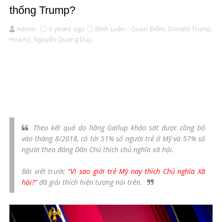
thống Trump?
Admin
6 years ago
Bình Luận - Quan Điểm,
Donald Trump,
Hoa Kỳ,
Nguyễn Quang Duy,
Theo kết quả do hãng Gallup khảo sát được công bố
vào tháng 8/2018, có tới 51% số người trẻ ở Mỹ và 57% số
người theo đảng Dân Chủ thích chủ nghĩa xã hội.
Bài viết trước
“Vì sao giới trẻ Mỹ nay thích Chủ nghĩa Xã
hội?”
đã giải thích hiện tượng nói trên.