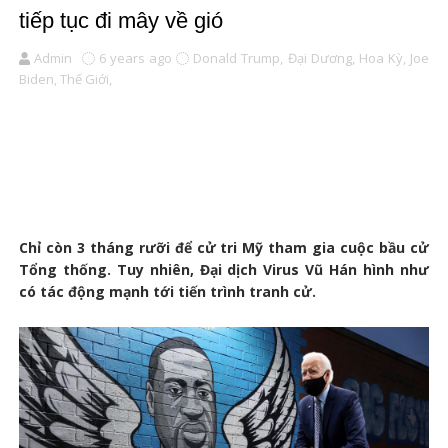
tiếp tục đi mây về gió
Admin
6 years ago
Donald Trump,
Đại Dương,
Hoa Kỳ,
Joe
Biden,
Thế Giới,
Chỉ còn 3 tháng rưỡi để cử tri Mỹ tham gia cuộc bầu cử
Tổng thống. Tuy nhiên, Đại dịch Virus Vũ Hán hình như
có tác động mạnh tới tiến trình tranh cử.