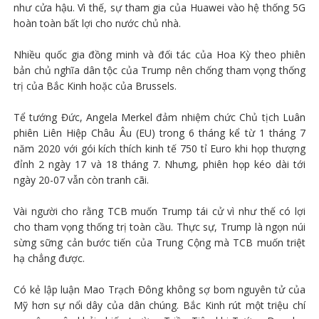
như cửa hậu. Vì thế, sự tham gia của Huawei vào hệ thống 5G
hoàn toàn bất lợi cho nước chủ nhà.
Nhiều quốc gia đồng minh và đối tác của Hoa Kỳ theo phiên
bản chủ nghĩa dân tộc của Trump nên chống tham vọng thống
trị của Bắc Kinh hoặc của Brussels.
Tể tướng Đức, Angela Merkel đảm nhiệm chức Chủ tịch Luân
phiên Liên Hiệp Châu Âu (EU) trong 6 tháng kể từ 1 tháng 7
năm 2020 với gói kích thích kinh tế 750 tỉ Euro khi họp thượng
đỉnh 2 ngày 17 và 18 tháng 7. Nhưng, phiên họp kéo dài tới
ngày 20-07 vẫn còn tranh cãi.
Vài người cho rằng TCB muốn Trump tái cử vì như thế có lợi
cho tham vọng thống trị toàn cầu. Thực sự, Trump là ngọn núi
sừng sững cản bước tiến của Trung Cộng mà TCB muốn triệt
hạ chẳng được.
Có kẻ lập luận Mao Trạch Đông không sợ bom nguyên tử của
Mỹ hơn sự nổi dây của dân chúng. Bắc Kinh rút một triệu chí