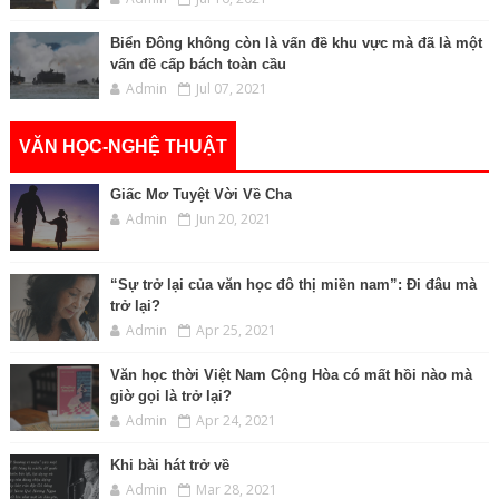
Biển Đông không còn là vấn đề khu vực mà đã là một
vấn đề cấp bách toàn cầu
Admin
Jul 07, 2021
VĂN HỌC-NGHỆ THUẬT
Giấc Mơ Tuyệt Vời Về Cha
Admin
Jun 20, 2021
“Sự trở lại của văn học đô thị miền nam”: Đi đâu mà
trở lại?
Admin
Apr 25, 2021
Văn học thời Việt Nam Cộng Hòa có mất hồi nào mà
giờ gọi là trở lại?
Admin
Apr 24, 2021
Khi bài hát trở về
Admin
Mar 28, 2021