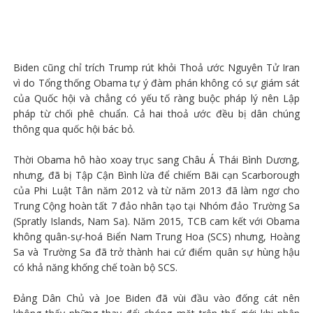
Biden cũng chỉ trích Trump rút khỏi Thoả ước Nguyên Tử Iran
vì do Tổng thống Obama tự ý đàm phán không có sự giám sát
của Quốc hội và chẳng có yếu tố ràng buộc pháp lý nên Lập
pháp từ chối phê chuẩn. Cả hai thoả ước đều bị dân chúng
thông qua quốc hội bác bỏ.
Thời Obama hô hào xoay trục sang Châu Á Thái Bình Dương,
nhưng, đã bị Tập Cận Bình lừa để chiếm Bãi cạn Scarborough
của Phi Luật Tân năm 2012 và từ năm 2013 đã làm ngơ cho
Trung Cộng hoàn tất 7 đảo nhân tạo tại Nhóm đảo Trường Sa
(Spratly Islands, Nam Sa). Năm 2015, TCB cam kết với Obama
không quân-sự-hoá Biển Nam Trung Hoa (SCS) nhưng, Hoàng
Sa và Trường Sa đã trở thành hai cứ điểm quân sự hùng hậu
có khả năng khống chế toàn bộ SCS.
Đảng Dân Chủ và Joe Biden đã vùi đầu vào đống cát nên