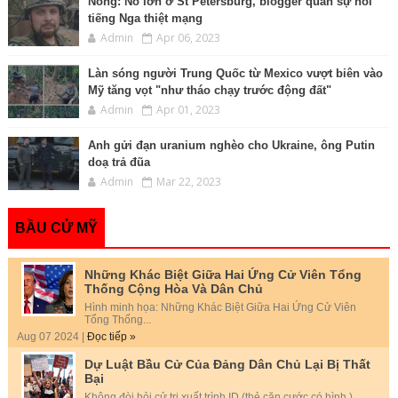
Nóng: Nổ lớn ở St Petersburg, blogger quân sự nổi
tiếng Nga thiệt mạng
Admin
Apr 06, 2023
Làn sóng người Trung Quốc từ Mexico vượt biên vào
Mỹ tăng vọt "như tháo chạy trước động đất"
Admin
Apr 01, 2023
Anh gửi đạn uranium nghèo cho Ukraine, ông Putin
doạ trả đũa
Admin
Mar 22, 2023
BẦU CỬ MỸ
Những Khác Biệt Giữa Hai Ứng Cử Viên Tổng
Thống Cộng Hòa Và Dân Chủ
Hình minh họa: Những Khác Biệt Giữa Hai Ứng Cử Viên
Tổng Thống...
Aug 07 2024 |
Đọc tiếp »
Dự Luật Bầu Cử Của Đảng Dân Chủ Lại Bị Thất
Bại
Không đòi hỏi cử tri xuất trình ID (thẻ căn cước có hình.)