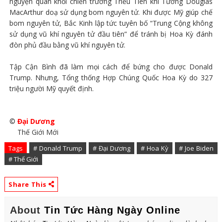
nguyện quân khỏi chiến trường Triều Tiên khi Tướng Douglas
MacArthur doạ sử dụng bom nguyên tử. Khi được Mỹ giúp chế
bom nguyên tử, Bắc Kinh lập tức tuyên bố “Trung Cộng không
sử dụng vũ khí nguyên tử đầu tiên” để tránh bị Hoa Kỳ đánh
đòn phủ đầu bằng vũ khí nguyên tử.
Tập Cận Bình đã làm mọi cách để bứng cho được Donald
Trump. Nhưng, Tổng thống Hợp Chúng Quốc Hoa Kỳ do 327
triệu người Mỹ quyết định.
©
Đại Dương
Thế Giới Mới
Tags
# Donald Trump
# Đại Dương
# Hoa Kỳ
# Joe Biden
# Thế Giới
Share This
About
Tin Tức Hàng Ngày Online