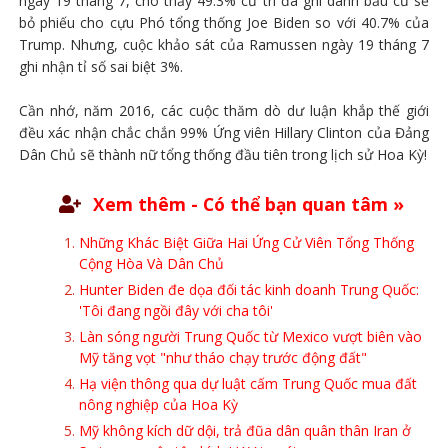
ngày 19 tháng 7, cho thấy 49.3% cử tri đã ghi danh bầu cử sẽ
bỏ phiếu cho cựu Phó tổng thống Joe Biden so với 40.7% của
Trump. Nhưng, cuộc khảo sát của Ramussen ngày 19 tháng 7
ghi nhận tỉ số sai biệt 3%.
Cần nhớ, năm 2016, các cuộc thăm dò dư luận khắp thế giới
đều xác nhận chắc chắn 99% Ứng viên Hillary Clinton của Đảng
Dân Chủ sẽ thành nữ tổng thống đầu tiên trong lịch sử Hoa Kỳ!
Xem thêm - Có thể bạn quan tâm »
Những Khác Biệt Giữa Hai Ứng Cử Viên Tổng Thống
Cộng Hòa Và Dân Chủ
Hunter Biden đe dọa đối tác kinh doanh Trung Quốc:
'Tôi đang ngồi đây với cha tôi'
Làn sóng người Trung Quốc từ Mexico vượt biên vào
Mỹ tăng vọt "như tháo chạy trước động đất"
Hạ viện thông qua dự luật cấm Trung Quốc mua đất
nông nghiệp của Hoa Kỳ
Mỹ không kích dữ dội, trả đũa dân quân thân Iran ở