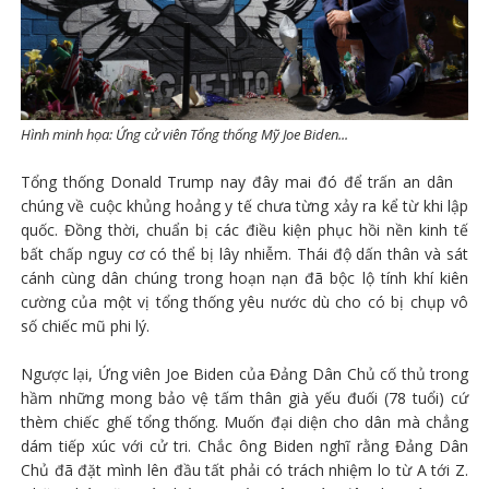
Hình minh họa: Ứng cử viên Tổng thống Mỹ Joe Biden...
Tổng thống Donald Trump nay đây mai đó để trấn an dân
chúng về cuộc khủng hoảng y tế chưa từng xảy ra kể từ khi lập
quốc. Đồng thời, chuẩn bị các điều kiện phục hồi nền kinh tế
bất chấp nguy cơ có thể bị lây nhiễm. Thái độ dấn thân và sát
cánh cùng dân chúng trong hoạn nạn đã bộc lộ tính khí kiên
cường của một vị tổng thống yêu nước dù cho có bị chụp vô
số chiếc mũ phi lý.
Ngược lại, Ứng viên Joe Biden của Đảng Dân Chủ cố thủ trong
hầm những mong bảo vệ tấm thân già yếu đuối (78 tuổi) cứ
thèm chiếc ghế tổng thống. Muốn đại diện cho dân mà chẳng
dám tiếp xúc với cử tri. Chắc ông Biden nghĩ rằng Đảng Dân
Chủ đã đặt mình lên đầu tất phải có trách nhiệm lo từ A tới Z.