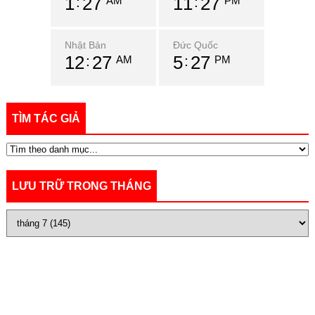
1
27
11
27
AM
PM
Nhật Bản
Đức Quốc
12
27
5
27
AM
PM
TÌM TÁC GIẢ
LƯU TRỮ TRONG THÁNG