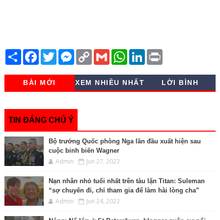
S
F
T
M
C
G
W
L
P
h
a
w
e
o
m
h
i
r
a
c
i
s
p
a
a
n
i
r
e
t
s
y
i
t
k
n
BÀI MỚI
XEM NHIỀU NHẤT
LỜI BÌNH
e
b
t
e
L
l
s
e
t
o
e
n
i
A
d
o
r
g
n
p
I
k
e
k
p
n
r
TIN ĐÁNG CHÚ Ý
Bộ trưởng Quốc phòng Nga lần đầu xuất hiện sau
cuộc binh biến Wagner
Admin
Jun 27, 2023
Nạn nhân nhỏ tuổi nhất trên tàu lặn Titan: Suleman
“sợ chuyến đi, chỉ tham gia để làm hài lòng cha”
Admin
Jun 24, 2023