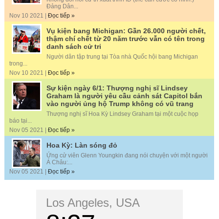
Đảng Dân...
Nov 10 2021 |
Đọc tiếp »
Vụ kiện bang Michigan: Gần 26.000 người chết,
thậm chí chết từ 20 năm trước vẫn có tên trong
danh sách cử tri
Người dân tập trung tại Tòa nhà Quốc hội bang Michigan
trong...
Nov 10 2021 |
Đọc tiếp »
Sự kiện ngày 6/1: Thượng nghị sĩ Lindsey
Graham là người yêu cầu cảnh sát Capitol bắn
vào người ủng hộ Trump không có vũ trang
Thượng nghị sĩ Hoa Kỳ Lindsey Graham tại một cuộc họp
báo tại...
Nov 05 2021 |
Đọc tiếp »
Hoa Kỳ: Làn sóng đỏ
Ứng cử viên Glenn Youngkin đang nói chuyện với một người
Á Châu:...
Nov 05 2021 |
Đọc tiếp »
Los Angeles, USA