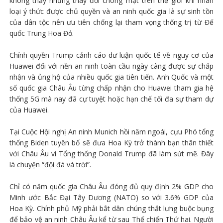
không thấy những thay đổi chóng mặt trên thế giới khi nhân
loại ý thức được chủ quyền và an ninh quốc gia là sự sinh tồn
của dân tộc nên ưu tiên chống lại tham vọng thống trị từ Đế
quốc Trung Hoa Đỏ.
Chính quyền Trump cảnh cáo dư luận quốc tế về nguy cơ của
Huawei đối với nền an ninh toàn cầu ngày càng được sự chấp
nhận và ủng hộ của nhiều quốc gia tiên tiến. Anh Quốc và một
số quốc gia Châu Âu từng chấp nhận cho Huawei tham gia hệ
thống 5G mà nay đã cự tuyệt hoặc hạn chế tối đa sự tham dự
của Huawei.
Tại Cuộc Hội nghị An ninh Munich hồi năm ngoái, cựu Phó tổng
thống Biden tuyên bố sẽ đưa Hoa Kỳ trở thành bạn thân thiết
với Châu Âu vì Tổng thống Donald Trump đã làm sứt mẽ. Đây
là chuyện “đội đá vá trời”.
Chỉ có năm quốc gia Châu Âu đóng đủ quy định 2% GDP cho
Minh ước Bắc Đại Tây Dương (NATO) so với 3.6% GDP của
Hoa Kỳ. Chính phủ Mỹ phải bắt dân chúng thắt lưng buộc bụng
để bảo vệ an ninh Châu Âu kể từ sau Thế chiến Thứ hai. Người