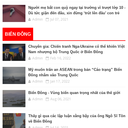
Người mẹ bắt con quỳ ngay tại trường vì trượt lớp 10 -
Dù tức giận đến đâu, xin đừng ‘trút lên đầu’ con trẻ
Admin
Jul 07, 2021
BIỂN ĐÔNG
Chuyên gia: Chiến tranh Nga-Ukraine có thể khiến Việt
Nam nhượng bộ Trung Quốc ở Biển Đông
Admin
Feb 16, 2022
Mỹ muốn trấn an ASEAN trong bản “Cáo trạng” Biển
Đông nhắm vào Trung Quốc
Admin
Jan 17, 2022
Biển Đông - Vùng biển quan trọng nhất của thế giới
Admin
Aug 06, 2021
Thấy gì qua các lập luận xằng bậy của ông Ngô Sĩ Tồn
về Biển Đông
Admin
Jul 16, 2021