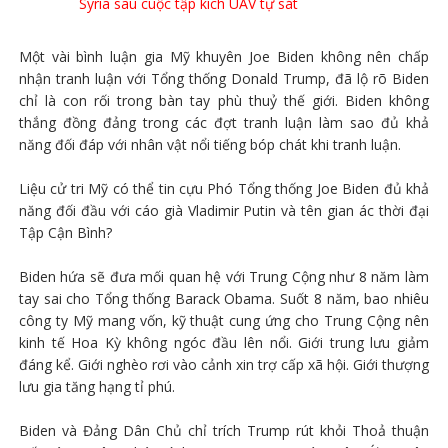
Syria sau cuộc tập kích UAV tự sát
Một vài bình luận gia Mỹ khuyên Joe Biden không nên chấp
nhận tranh luận với Tổng thống Donald Trump, đã lộ rõ Biden
chỉ là con rối trong bàn tay phù thuỷ thế giới. Biden không
thắng đồng đảng trong các đợt tranh luận làm sao đủ khả
năng đối đáp với nhân vật nổi tiếng bóp chát khi tranh luận.
Liệu cử tri Mỹ có thể tin cựu Phó Tổng thống Joe Biden đủ khả
năng đối đầu với cáo già Vladimir Putin và tên gian ác thời đại
Tập Cận Bình?
Biden hứa sẽ đưa mối quan hệ với Trung Cộng như 8 năm làm
tay sai cho Tổng thống Barack Obama. Suốt 8 năm, bao nhiêu
công ty Mỹ mang vốn, kỹ thuật cung ứng cho Trung Cộng nên
kinh tế Hoa Kỳ không ngóc đầu lên nổi. Giới trung lưu giảm
đáng kể. Giới nghèo rơi vào cảnh xin trợ cấp xã hội. Giới thượng
lưu gia tăng hạng tỉ phú.
Biden và Đảng Dân Chủ chỉ trích Trump rút khỏi Thoả thuận