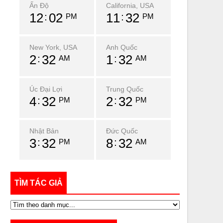
Ấn Độ
California, USA
12
02
11
32
PM
PM
New York, USA
Anh Quốc
2
32
1
32
AM
AM
Úc Đại Lợi
Trung Quốc
4
32
2
32
PM
PM
Nhật Bản
Đức Quốc
3
32
8
32
PM
AM
TÌM TÁC GIẢ