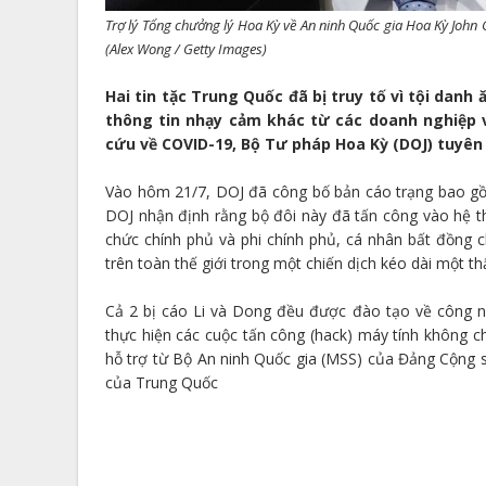
Trợ lý Tổng chưởng lý Hoa Kỳ về An ninh Quốc gia Hoa Kỳ John
(Alex Wong / Getty Images)
Hai tin tặc Trung Quốc đã bị truy tố vì tội danh
thông tin nhạy cảm khác từ các doanh nghiệp 
cứu về COVID-19, Bộ Tư pháp Hoa Kỳ (DOJ) tuyên 
Vào hôm 21/7, DOJ đã công bố bản cáo trạng bao gồm 1
DOJ nhận định rằng bộ đôi này đã tấn công vào hệ t
chức chính phủ và phi chính phủ, cá nhân bất đồng 
trên toàn thế giới trong một chiến dịch kéo dài một th
Cả 2 bị cáo Li và Dong đều được đào tạo về công n
thực hiện các cuộc tấn công (hack) máy tính không ch
hỗ trợ từ Bộ An ninh Quốc gia (MSS) của Đảng Cộng 
của Trung Quốc