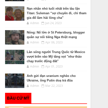
Nạn nhân nhỏ tuổi nhất trên tàu lặn
Titan: Suleman “sợ chuyến đi, chỉ tham
gia để làm hài lòng cha”
Admin
Jun 24, 2023
Nóng: Nổ lớn ở St Petersburg, blogger
quân sự nổi tiếng Nga thiệt mạng
Admin
Apr 06, 2023
Làn sóng người Trung Quốc từ Mexico
vượt biên vào Mỹ tăng vọt "như tháo
chạy trước động đất"
Admin
Apr 01, 2023
Anh gửi đạn uranium nghèo cho
Ukraine, ông Putin doạ trả đũa
Admin
Mar 22, 2023
BẦU CỬ MỸ