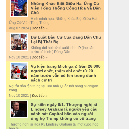
Những Khác Biệt Giữa Hai Ứng Cử
Viên Tổng Thống Cộng Hòa Và Dân
Chủ
Hình minh họa: Những Khác Biệt Giữa Hai
Ứng Cử Viên Tổng Thống...
Aug 07 2024 |
Đọc tiếp »
Dự Luật Bầu Cử Của Đảng Dân Chủ
Lại Bị Thất Bại
Không đòi hỏi cử tri xuất trình ID (thẻ căn
cước có hình.) Đảng Dân...
Nov 10 2021 |
Đọc tiếp »
Vụ kiện bang Michigan: Gần 26.000
người chết, thậm chí chết từ 20
năm trước vẫn có tên trong danh
sách cử tri
Người dân tập trung tại Tòa nhà Quốc hội bang Michigan
trong...
Nov 10 2021 |
Đọc tiếp »
Sự kiện ngày 6/1: Thượng nghị sĩ
Lindsey Graham là người yêu cầu
cảnh sát Capitol bắn vào người
ủng hộ Trump không có vũ trang
Thượng nghị sĩ Hoa Kỳ Lindsey Graham tại một cuộc họp
báo tại...