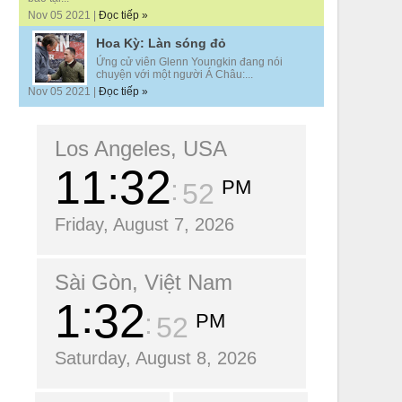
Nov 05 2021 |
Đọc tiếp »
Hoa Kỳ: Làn sóng đỏ
Ứng cử viên Glenn Youngkin đang nói
chuyện với một người Á Châu:...
Nov 05 2021 |
Đọc tiếp »
Los Angeles, USA
11
32
PM
53
Friday, August 7, 2026
Sài Gòn, Việt Nam
1
32
PM
53
Saturday, August 8, 2026