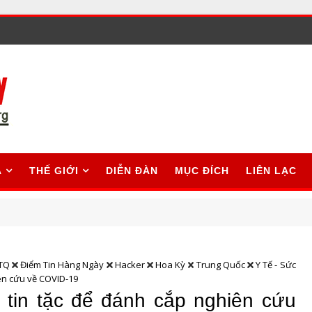
A
THẾ GIỚI
DIỄN ĐÀN
MỤC ĐÍCH
LIÊN LẠC
TQ
Điểm Tin Hàng Ngày
Hacker
Hoa Kỳ
Trung Quốc
Y Tế - Sức
ên cứu về COVID-19
 tin tặc để đánh cắp nghiên cứu