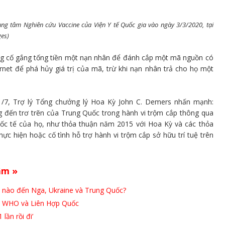
g tâm Nghiên cứu Vaccine của Viện Y tế Quốc gia vào ngày 3/3/2020, tại
es)
ừng cố gắng tống tiền một nạn nhân để đánh cắp một mã nguồn có
rnet để phá hủy giá trị của mã, trừ khi nạn nhân trả cho họ một
/7, Trợ lý Tổng chưởng lý Hoa Kỳ John C. Demers nhấn mạnh:
 đến trơ ​​trẽn của Trung Quốc trong hành vi trộm cắp thông qua
uốc tế của họ, như thỏa thuận năm 2015 với Hoa Kỳ và các thỏa
hực hiện hoặc cố tình hỗ trợ hành vi trộm cắp sở hữu trí tuệ trên
âm »
ế nào đến Nga, Ukraine và Trung Quốc?
, WHO và Liên Hợp Quốc
lần rồi đi’