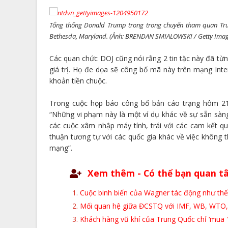
Tổng thống Donald Trump trong trong chuyến tham quan Trun
Bethesda, Maryland. (Ảnh: BRENDAN SMIALOWSKI / Getty Imag
Các quan chức DOJ cũng nói rằng 2 tin tặc này đã t
giá trị. Họ đe dọa sẽ công bố mã này trên mạng Inte
khoản tiền chuộc.
Trong cuộc họp báo công bố bản cáo trạng hôm 21
“Những vi phạm này là một ví dụ khác về sự sẵn sàng
các cuộc xâm nhập máy tính, trái với các cam kết q
thuận tương tự với các quốc gia khác về việc không t
mạng”.
Xem thêm - Có thể bạn quan t
Cuộc binh biến của Wagner tác động như th
Mối quan hệ giữa ĐCSTQ với IMF, WB, WTO
Khách hàng vũ khí của Trung Quốc chỉ ‘mua 1 