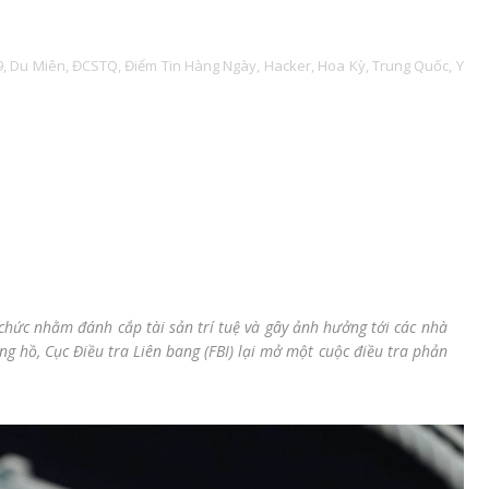
,
Du Miên,
ĐCSTQ,
Điểm Tin Hàng Ngày,
Hacker,
Hoa Kỳ,
Trung Quốc,
Y
ổ chức nhằm đánh cắp tài sản trí tuệ và gây ảnh hưởng tới các nhà
ng hồ, Cục Điều tra Liên bang (FBI) lại mở một cuộc điều tra phản