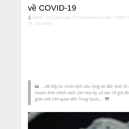
về COVID-19
Admin
6 years ago
Coronavirus Vũ Hán,
COVID-19
Tế - Sức Khỏe,
...Để đẩy lùi chiến dịch sâu rộng do Bắc Kinh t
hoạch định chính sách của Hoa Kỳ, cứ sau 10 giờ đồ
gián mới liên quan đến Trung Quốc...