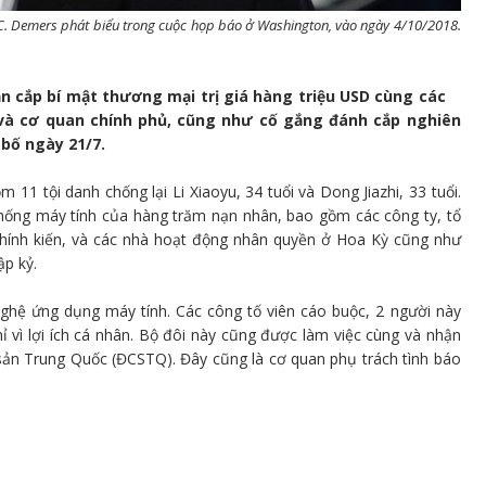
 C. Demers phát biểu trong cuộc họp báo ở Washington, vào ngày 4/10/2018.
 ăn cắp bí mật thương mại trị giá hàng triệu USD cùng các
và cơ quan chính phủ, cũng như cố gắng đánh cắp nghiên
bố ngày 21/7.
1 tội danh chống lại Li Xiaoyu, 34 tuổi và Dong Jiazhi, 33 tuổi.
hống máy tính của hàng trăm nạn nhân, bao gồm các công ty, tổ
chính kiến, và các nhà hoạt động nhân quyền ở Hoa Kỳ cũng như
ập kỷ.
ghệ ứng dụng máy tính. Các công tố viên cáo buộc, 2 người này
ỉ vì lợi ích cá nhân. Bộ đôi này cũng được làm việc cùng và nhận
sản Trung Quốc (ĐCSTQ). Đây cũng là cơ quan phụ trách tình báo