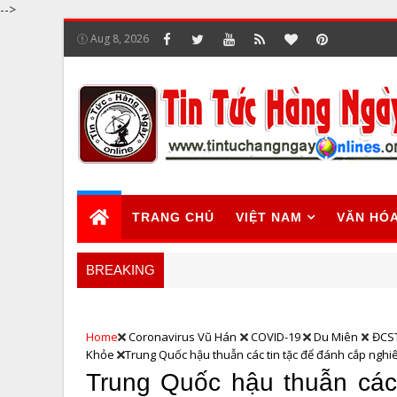
-->
Aug 8, 2026
TRANG CHỦ
VIỆT NAM
VĂN HÓ
BREAKING
Home
Coronavirus Vũ Hán
COVID-19
Du Miên
ĐCS
Khỏe
Trung Quốc hậu thuẫn các tin tặc để đánh cắp nghi
Trung Quốc hậu thuẫn các