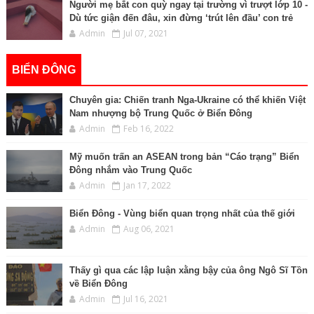
Người mẹ bắt con quỳ ngay tại trường vì trượt lớp 10 -
Dù tức giận đến đâu, xin đừng ‘trút lên đầu’ con trẻ
Admin
Jul 07, 2021
BIỂN ĐÔNG
Chuyên gia: Chiến tranh Nga-Ukraine có thể khiến Việt
Nam nhượng bộ Trung Quốc ở Biển Đông
Admin
Feb 16, 2022
Mỹ muốn trấn an ASEAN trong bản “Cáo trạng” Biển
Đông nhắm vào Trung Quốc
Admin
Jan 17, 2022
Biển Đông - Vùng biển quan trọng nhất của thế giới
Admin
Aug 06, 2021
Thấy gì qua các lập luận xằng bậy của ông Ngô Sĩ Tồn
về Biển Đông
Admin
Jul 16, 2021