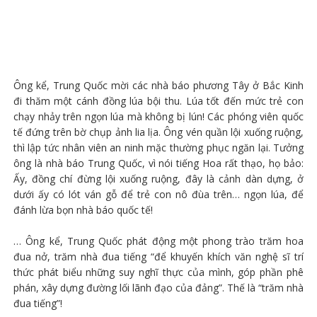
Ông kể, Trung Quốc mời các nhà báo phương Tây ở Bắc Kinh
đi thăm một cánh đồng lúa bội thu. Lúa tốt đến mức trẻ con
chạy nhảy trên ngọn lúa mà không bị lún! Các phóng viên quốc
tế đứng trên bờ chụp ảnh lia lịa. Ông vén quần lội xuống ruộng,
thì lập tức nhân viên an ninh mặc thường phục ngăn lại. Tưởng
ông là nhà báo Trung Quốc, vì nói tiếng Hoa rất thạo, họ bảo:
Ấy, đồng chí đừng lội xuống ruộng, đây là cảnh dàn dựng, ở
dưới ấy có lót ván gỗ để trẻ con nô đùa trên… ngọn lúa, để
đánh lừa bọn nhà báo quốc tế!
… Ông kể, Trung Quốc phát động một phong trào trăm hoa
đua nở, trăm nhà đua tiếng “để khuyến khích văn nghệ sĩ trí
thức phát biểu những suy nghĩ thực của mình, góp phần phê
phán, xây dựng đường lối lãnh đạo của đảng”. Thế là “trăm nhà
đua tiếng”!