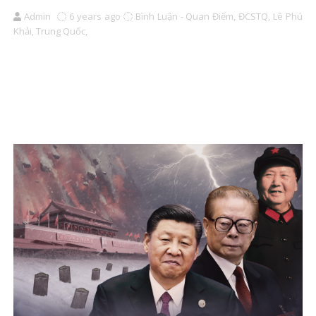
Admin
6 years ago
Bình Luận - Quan Điểm,
ĐCSTQ,
Lê Phú
Khải,
Trung Quốc,