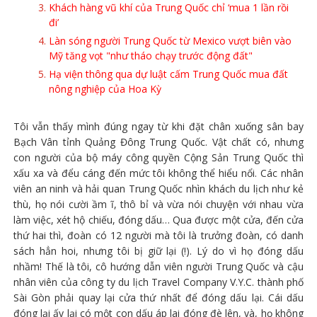
Khách hàng vũ khí của Trung Quốc chỉ ‘mua 1 lần rồi
đi’
Làn sóng người Trung Quốc từ Mexico vượt biên vào
Mỹ tăng vọt "như tháo chạy trước động đất"
Hạ viện thông qua dự luật cấm Trung Quốc mua đất
nông nghiệp của Hoa Kỳ
Tôi vẫn thấy mình đúng ngay từ khi đặt chân xuống sân bay
Bạch Vân tỉnh Quảng Đông Trung Quốc. Vật chất có, nhưng
con người của bộ máy công quyền Cộng Sản Trung Quốc thì
xấu xa và đểu cáng đến mức tôi không thể hiểu nổi. Các nhân
viên an ninh và hải quan Trung Quốc nhìn khách du lịch như kẻ
thù, họ nói cười ầm ĩ, thô bỉ và vừa nói chuyện với nhau vừa
làm việc, xét hộ chiếu, đóng dấu… Qua được một cửa, đến cửa
thứ hai thì, đoàn có 12 người mà tôi là trưởng đoàn, có danh
sách hẳn hoi, nhưng tôi bị giữ lại (!). Lý do vì họ đóng dấu
nhầm! Thế là tôi, cô hướng dẫn viên người Trung Quốc và cậu
nhân viên của công ty du lịch Travel Company V.Y.C. thành phố
Sài Gòn phải quay lại cửa thứ nhất để đóng dấu lại. Cái dấu
đóng lại ấy lại có một con dấu áp lai đóng đè lên, và, họ không