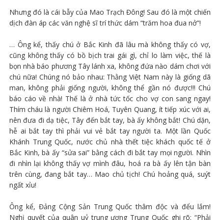
Nhưng đó là cái bẫy của Mao Trạch Đông! Sau đó là một chiến
dịch đàn áp các văn nghệ sĩ trí thức dám “trăm hoa đua nở”!
… Ông kể, thấy chú ở Bắc Kinh đã lâu mà không thấy có vợ,
cũng không thấy có bồ bịch trai gái gì, chỉ lo làm việc, thế là
bọn nhà báo phương Tây lánh xa, không đứa nào dám chơi với
chú nữa! Chúng nó bảo nhau: Thằng Việt Nam này là giống dã
man, không phải giống người, không thể gần nó được!!! Chú
báo cáo về nhà! Thế là ở nhà tức tốc cho vợ con sang ngay!
Thím cháu là người Chiêm Hoá, Tuyên Quang, ít tiếp xúc với ai,
nên đưa đi dạ tiệc, Tây đến bắt tay, bà ấy không bắt! Chú dặn,
hễ ai bắt tay thì phải vui vẻ bắt tay người ta. Một lần Quốc
Khánh Trung Quốc, nước chủ nhà thết tiệc khách quốc tế ở
Bắc Kinh, bà ấy “sửa sai” bằng cách đi bắt tay mọi người. Nhìn
đi nhìn lại không thấy vợ mình đâu, hoá ra bà ấy lên tận bàn
trên cùng, đang bắt tay… Mao chủ tịch! Chú hoảng quá, suýt
ngất xỉu!
Ông kể, Đảng Cộng Sản Trung Quốc thâm độc và đểu lắm!
Nghị quyết của quân uỷ trung ương Trung Quốc ghi rõ: “Phải