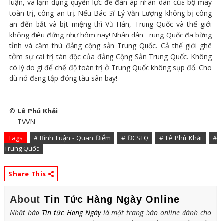
luận, và lạm dụng quyền lực để đàn áp nhân dân của bộ máy
toàn trị, công an trị. Nếu Bác Sĩ Lý Văn Lượng không bị công
an đến bắt và bịt miệng thì Vũ Hán, Trung Quốc và thế giới
không điêu đứng như hôm nay! Nhân dân Trung Quốc đã bừng
tỉnh và căm thù đảng cộng sản Trung Quốc. Cả thế giới ghê
tởm sự cai trị tàn độc của đảng Cộng Sản Trung Quốc. Không
có lý do gì để chế độ toàn trị ở Trung Quốc không sụp đổ. Cho
dù nó đang tập đóng tàu sân bay!
©
Lê Phú Khải
TVVN
Tags
# Bình Luận - Quan Điểm
# ĐCSTQ
# Lê Phú Khải
#
Trung Quốc
Share This
About
Tin Tức Hàng Ngày Online
Nhật báo
Tin tức Hàng Ngày
là một trang báo online dành cho