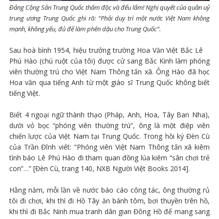
Đảng Cộng Sản Trung Quốc thâm độc và đểu lắm! Nghị quyết của quân uỷ
trung ương Trung Quốc ghi rõ: “Phải duy trì một nước Việt Nam không
mạnh, không yếu, đủ để làm phên dậu cho Trung Quốc”.
Sau hoà bình 1954, hiệu trưởng trường Hoa Văn Việt Bắc Lê
Phú Hào (chú ruột của tôi) được cử sang Bắc Kinh làm phóng
viên thường trú cho Việt Nam Thông tấn xã. Ông Hào đã học
Hoa văn qua tiếng Anh từ một giáo sĩ Trung Quốc không biết
tiếng Việt.
Biết 4 ngoại ngữ thành thạo (Pháp, Anh, Hoa, Tây Ban Nha),
dưới vỏ bọc “phóng viên thường trú”, ông là một điệp viên
chiến lược của Việt Nam tại Trung Quốc. Trong hồi ký Đèn Cù
của Trần Đĩnh viết: “Phóng viên Việt Nam Thông tấn xã kiêm
tình báo Lê Phú Hào đi tham quan đồng lúa kiêm “sân chơi trẻ
con”…” [Đèn Cù, trang 140, NXB Người Việt Books 2014].
Hằng năm, mỗi lần về nước báo cáo công tác, ông thường rủ
tôi đi chơi, khi thì đi Hồ Tây ăn bánh tôm, bơi thuyền trên hồ,
khi thì đi Bắc Ninh mua tranh dân gian Đông Hồ để mang sang