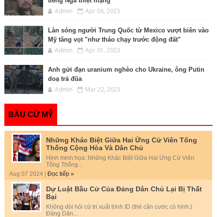
tiếng Nga thiệt mạng
Admin
Apr 06, 2023
Làn sóng người Trung Quốc từ Mexico vượt biên vào
Mỹ tăng vọt "như tháo chạy trước động đất"
Admin
Apr 01, 2023
Anh gửi đạn uranium nghèo cho Ukraine, ông Putin
doạ trả đũa
Admin
Mar 22, 2023
BẦU CỬ MỸ
Những Khác Biệt Giữa Hai Ứng Cử Viên Tổng
Thống Cộng Hòa Và Dân Chủ
Hình minh họa: Những Khác Biệt Giữa Hai Ứng Cử Viên
Tổng Thống...
Aug 07 2024 |
Đọc tiếp »
Dự Luật Bầu Cử Của Đảng Dân Chủ Lại Bị Thất
Bại
Không đòi hỏi cử tri xuất trình ID (thẻ căn cước có hình.)
Đảng Dân...