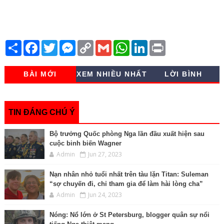
S
F
T
M
C
G
W
L
P
h
a
w
e
o
m
h
i
r
a
c
i
s
p
a
a
n
i
r
e
t
s
y
i
t
k
n
BÀI MỚI
XEM NHIỀU NHẤT
LỜI BÌNH
e
b
t
e
L
l
s
e
t
o
e
n
i
A
d
o
r
g
n
p
I
k
e
k
p
n
r
TIN ĐÁNG CHÚ Ý
Bộ trưởng Quốc phòng Nga lần đầu xuất hiện sau
cuộc binh biến Wagner
Admin
Jun 27, 2023
Nạn nhân nhỏ tuổi nhất trên tàu lặn Titan: Suleman
“sợ chuyến đi, chỉ tham gia để làm hài lòng cha”
Admin
Jun 24, 2023
Nóng: Nổ lớn ở St Petersburg, blogger quân sự nổi