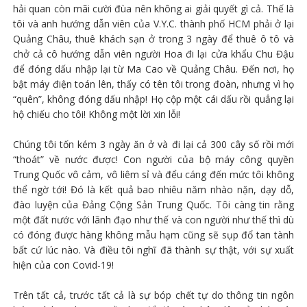
hải quan còn mãi cười đùa nên không ai giải quyết gì cả. Thế là
tôi và anh hướng dẫn viên của V.Y.C. thành phố HCM phải ở lại
Quảng Châu, thuê khách sạn ở trong 3 ngày để thuê ô tô và
chở cả cô hướng dẫn viên người Hoa đi lại cửa khẩu Chu Đậu
để đóng dấu nhập lại từ Ma Cao về Quảng Châu. Đến nơi, họ
bật máy điện toán lên, thấy có tên tôi trong đoàn, nhưng vì họ
“quên”, không đóng dấu nhập! Họ cộp một cái dấu rồi quẳng lại
hộ chiếu cho tôi! Không một lời xin lỗi!
Chúng tôi tốn kém 3 ngày ăn ở và đi lại cả 300 cây số rồi mới
“thoát” về nước được! Con người của bộ máy công quyền
Trung Quốc vô cảm, vô liêm sỉ và đểu cáng đến mức tôi không
thể ngờ tới! Đó là kết quả bao nhiêu năm nhào nặn, dạy dỗ,
đào luyện của Đảng Cộng Sản Trung Quốc. Tôi càng tin rằng
một đất nước với lãnh đạo như thế và con người như thế thì dù
có đóng được hàng không mẫu hạm cũng sẽ sụp đổ tan tành
bất cứ lúc nào. Và điều tôi nghĩ đã thành sự thật, với sự xuất
hiện của con Covid-19!
Trên tất cả, trước tất cả là sự bóp chết tự do thông tin ngôn