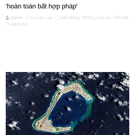
'hoàn toàn bất hợp pháp'
Admin
6 years ago
Biển Đông,
ĐCSTQ,
Hoa Kỳ,
Thế Giới,
Trung Quốc,