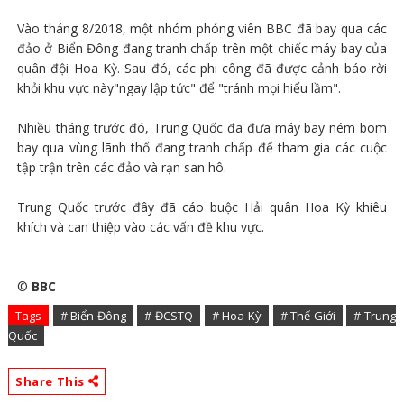
Vào tháng 8/2018, một nhóm phóng viên BBC đã bay qua các
đảo ở Biển Đông đang tranh chấp trên một chiếc máy bay của
quân đội Hoa Kỳ. Sau đó, các phi công đã được cảnh báo rời
khỏi khu vực này"ngay lập tức" để "tránh mọi hiểu lầm".
Nhiều tháng trước đó, Trung Quốc đã đưa máy bay ném bom
bay qua vùng lãnh thổ đang tranh chấp để tham gia các cuộc
tập trận trên các đảo và rạn san hô.
Trung Quốc trước đây đã cáo buộc Hải quân Hoa Kỳ khiêu
khích và can thiệp vào các vấn đề khu vực.
©
BBC
Tags
# Biển Đông
# ĐCSTQ
# Hoa Kỳ
# Thế Giới
# Trung
Quốc
Share This