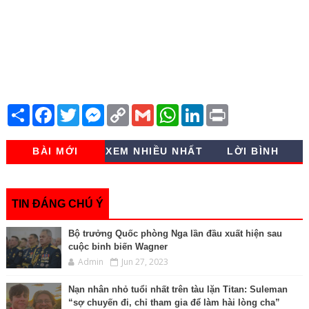
S
F
T
M
C
G
W
L
P
h
a
w
e
o
m
h
i
r
a
c
i
s
p
a
a
n
i
r
e
t
s
y
i
t
k
n
BÀI MỚI
XEM NHIỀU NHẤT
LỜI BÌNH
e
b
t
e
L
l
s
e
t
o
e
n
i
A
d
o
r
g
n
p
I
k
e
k
p
n
r
TIN ĐÁNG CHÚ Ý
Bộ trưởng Quốc phòng Nga lần đầu xuất hiện sau
cuộc binh biến Wagner
Admin
Jun 27, 2023
Nạn nhân nhỏ tuổi nhất trên tàu lặn Titan: Suleman
“sợ chuyến đi, chỉ tham gia để làm hài lòng cha”