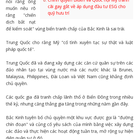
nói rằng ông
cãi gay gắt về áp dụng đầu tư ESG cho
muốn nêu rõ
quỹ hưu trí
rằng "chiến
dịch bắt nạt
để kiểm soát" vùng biển tranh chấp của Bắc Kinh là sai trái.
Trung Quốc cho rằng Mỹ "cố tình xuyên tạc sự thật và luật
pháp quốc tế".
Trung Quốc đã và đang xây dựng các căn cứ quân sự trên các
đảo nhân tạo tại vùng nước mà các nước khác là Brunei,
Malaysia, Philippines, Đài Loan và Việt Nam cũng khẳng định
chủ quyền.
Các quốc gia đã tranh chấp lãnh thổ ở Biển Đông trong nhiều
thế kỷ, nhưng căng thẳng gia tăng trong những năm gần đây.
Bắc Kinh tuyên bố chủ quyền một khu vực được gọi là "đường
chín đoạn" và củng cố yêu sách của mình bằng việc xây dựng
các đảo và thực hiện các hoạt động tuần tra, mở rộng sự hiện
diện quân sự ở đó.