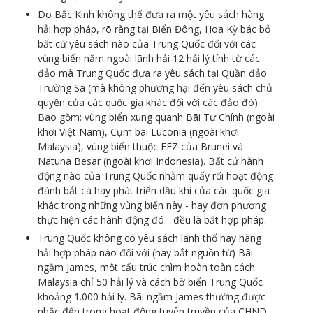
Do Bắc Kinh không thể đưa ra một yêu sách hàng
hải hợp pháp, rõ ràng tại Biển Đông, Hoa Kỳ bác bỏ
bất cứ yêu sách nào của Trung Quốc đối với các
vùng biển nằm ngoài lãnh hải 12 hải lý tính từ các
đảo mà Trung Quốc đưa ra yêu sách tại Quần đảo
Trường Sa (mà không phương hại đến yêu sách chủ
quyền của các quốc gia khác đối với các đảo đó).
Bao gồm: vùng biển xung quanh Bãi Tư Chính (ngoài
khơi Việt Nam), Cụm bãi Luconia (ngoài khơi
Malaysia), vùng biển thuộc EEZ của Brunei và
Natuna Besar (ngoài khơi Indonesia). Bất cứ hành
động nào của Trung Quốc nhằm quấy rối hoạt động
đánh bắt cá hay phát triển dầu khí của các quốc gia
khác trong những vùng biển này - hay đơn phương
thực hiện các hành động đó - đều là bất hợp pháp.
Trung Quốc không có yêu sách lãnh thổ hay hàng
hải hợp pháp nào đối với (hay bắt nguồn từ) Bãi
ngầm James, một cấu trúc chìm hoàn toàn cách
Malaysia chỉ 50 hải lý và cách bờ biển Trung Quốc
khoảng 1.000 hải lý. Bãi ngầm James thường được
nhắc đến trong hoạt động tuyên truyền của CHND