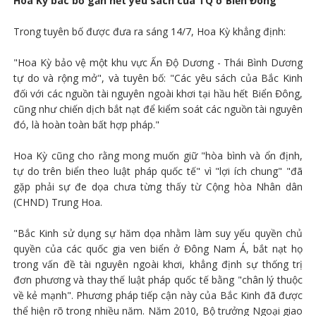
Hoa Kỳ bác bỏ gần hết yêu sách của TQ ở Biển Đông
Trong tuyên bố được đưa ra sáng 14/7, Hoa Kỳ khẳng định:
"Hoa Kỳ bảo vệ một khu vực Ấn Độ Dương - Thái Bình Dương
tự do và rộng mở", và tuyên bố: "Các yêu sách của Bắc Kinh
đối với các nguồn tài nguyên ngoài khơi tại hầu hết Biển Đông,
cũng như chiến dịch bắt nạt để kiểm soát các nguồn tài nguyên
đó, là hoàn toàn bất hợp pháp."
Hoa Kỳ cũng cho rằng mong muốn giữ "hòa bình và ổn định,
tự do trên biển theo luật pháp quốc tế" vì "lợi ích chung" "đã
gặp phải sự đe dọa chưa từng thấy từ Cộng hòa Nhân dân
(CHND) Trung Hoa.
"Bắc Kinh sử dụng sự hăm dọa nhằm làm suy yếu quyền chủ
quyền của các quốc gia ven biển ở Đông Nam Á, bắt nạt họ
trong vấn đề tài nguyên ngoài khơi, khẳng định sự thống trị
đơn phương và thay thế luật pháp quốc tế bằng "chân lý thuộc
về kẻ mạnh". Phương pháp tiếp cận này của Bắc Kinh đã được
thể hiện rõ trong nhiều năm. Năm 2010, Bộ trưởng Ngoại giao