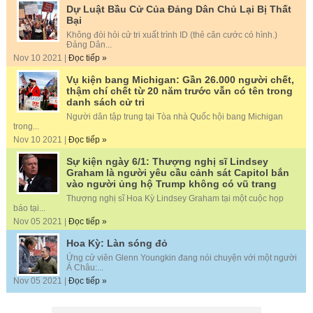
Dự Luật Bầu Cử Của Đảng Dân Chủ Lại Bị Thất
Bại
Không đòi hỏi cử tri xuất trình ID (thẻ căn cước có hình.)
Đảng Dân...
Nov 10 2021 |
Đọc tiếp »
Vụ kiện bang Michigan: Gần 26.000 người chết,
thậm chí chết từ 20 năm trước vẫn có tên trong
danh sách cử tri
Người dân tập trung tại Tòa nhà Quốc hội bang Michigan
trong...
Nov 10 2021 |
Đọc tiếp »
Sự kiện ngày 6/1: Thượng nghị sĩ Lindsey
Graham là người yêu cầu cảnh sát Capitol bắn
vào người ủng hộ Trump không có vũ trang
Thượng nghị sĩ Hoa Kỳ Lindsey Graham tại một cuộc họp
báo tại...
Nov 05 2021 |
Đọc tiếp »
Hoa Kỳ: Làn sóng đỏ
Ứng cử viên Glenn Youngkin đang nói chuyện với một người
Á Châu:...
Nov 05 2021 |
Đọc tiếp »