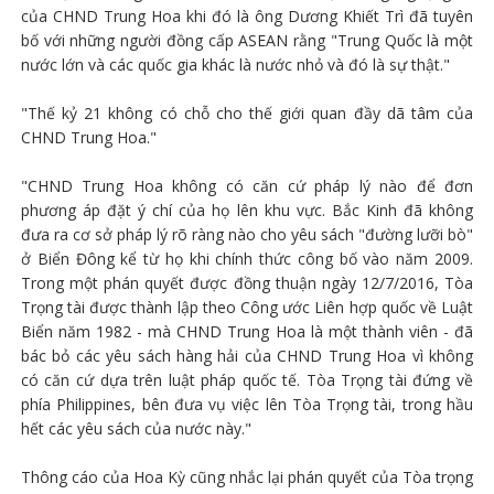
của CHND Trung Hoa khi đó là ông Dương Khiết Trì đã tuyên
bố với những người đồng cấp ASEAN rằng "Trung Quốc là một
nước lớn và các quốc gia khác là nước nhỏ và đó là sự thật."
"Thế kỷ 21 không có chỗ cho thế giới quan đầy dã tâm của
CHND Trung Hoa."
"CHND Trung Hoa không có căn cứ pháp lý nào để đơn
phương áp đặt ý chí của họ lên khu vực. Bắc Kinh đã không
đưa ra cơ sở pháp lý rõ ràng nào cho yêu sách "đường lưỡi bò"
ở Biển Đông kể từ họ khi chính thức công bố vào năm 2009.
Trong một phán quyết được đồng thuận ngày 12/7/2016, Tòa
Trọng tài được thành lập theo Công ước Liên hợp quốc về Luật
Biển năm 1982 - mà CHND Trung Hoa là một thành viên - đã
bác bỏ các yêu sách hàng hải của CHND Trung Hoa vì không
có căn cứ dựa trên luật pháp quốc tế. Tòa Trọng tài đứng về
phía Philippines, bên đưa vụ việc lên Tòa Trọng tài, trong hầu
hết các yêu sách của nước này."
Thông cáo của Hoa Kỳ cũng nhắc lại phán quyết của Tòa trọng