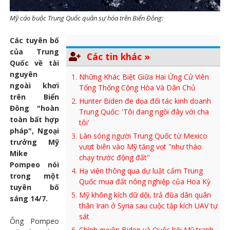
Mỹ cáo buộc Trung Quốc quân sự hóa trên Biển Đông:
Các tuyên bố
của Trung
Các tin khác »
Quốc về tài
nguyên
Những Khác Biệt Giữa Hai Ứng Cử Viên
ngoài khơi
Tổng Thống Cộng Hòa Và Dân Chủ
trên Biển
Hunter Biden đe dọa đối tác kinh doanh
Đông "hoàn
Trung Quốc: 'Tôi đang ngồi đây với cha
toàn bất hợp
tôi'
pháp", Ngoại
Làn sóng người Trung Quốc từ Mexico
trưởng Mỹ
vượt biên vào Mỹ tăng vọt "như tháo
Mike
chạy trước động đất"
Pompeo nói
Hạ viện thông qua dự luật cấm Trung
trong một
Quốc mua đất nông nghiệp của Hoa Kỳ
tuyên bố
Mỹ không kích dữ dội, trả đũa dân quân
sáng 14/7.
thân Iran ở Syria sau cuộc tập kích UAV tự
sát
Ông Pompeo
Chính quyền Biden và Quốc hội Mỹ tranh