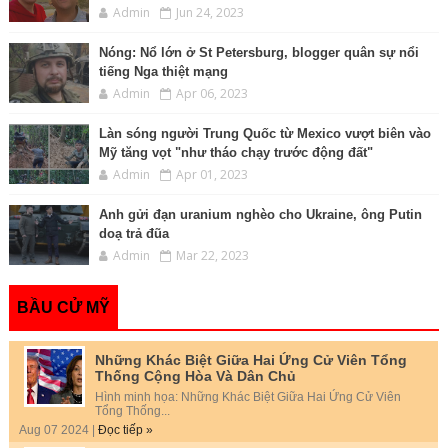
Admin
Jun 24, 2023
Nóng: Nổ lớn ở St Petersburg, blogger quân sự nổi
tiếng Nga thiệt mạng
Admin
Apr 06, 2023
Làn sóng người Trung Quốc từ Mexico vượt biên vào
Mỹ tăng vọt "như tháo chạy trước động đất"
Admin
Apr 01, 2023
Anh gửi đạn uranium nghèo cho Ukraine, ông Putin
doạ trả đũa
Admin
Mar 22, 2023
BẦU CỬ MỸ
Những Khác Biệt Giữa Hai Ứng Cử Viên Tổng
Thống Cộng Hòa Và Dân Chủ
Hình minh họa: Những Khác Biệt Giữa Hai Ứng Cử Viên
Tổng Thống...
Aug 07 2024 |
Đọc tiếp »