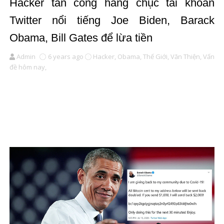
Hacker tấn công hàng chục tài khoản
Twitter nổi tiếng Joe Biden, Barack
Obama, Bill Gates để lừa tiền
Admin
6 years ago
Hacker,
Obama,
Thế Giới,
Văn Thiện,
Vấn
đề hôm nay,