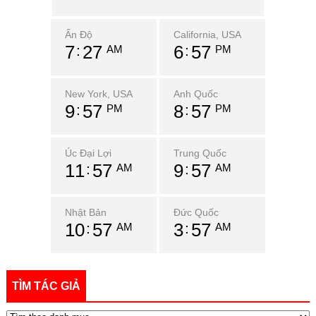
Ấn Độ
California, USA
7
27
6
57
AM
PM
New York, USA
Anh Quốc
9
57
8
57
PM
PM
Úc Đại Lợi
Trung Quốc
11
57
9
57
AM
AM
Nhật Bản
Đức Quốc
10
57
3
57
AM
AM
TÌM TÁC GIẢ