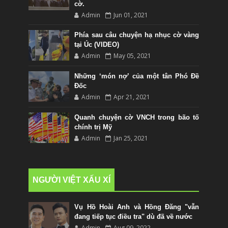
cờ.
Admin
Jun 01, 2021
Phía sau câu chuyện hạ nhục cờ vàng
tại Úc (VIDEO)
Admin
May 05, 2021
Những ‘món nợ’ của một tân Phó Đề
Đốc
Admin
Apr 21, 2021
Quanh chuyện cờ VNCH trong bão tố
chính trị Mỹ
Admin
Jan 25, 2021
NGƯỜI VIỆT XẤU XÍ
Vụ Hồ Hoài Anh và Hồng Đăng "vẫn
đang tiếp tục điều tra" dù đã về nước
Admin
Aug 09, 2022