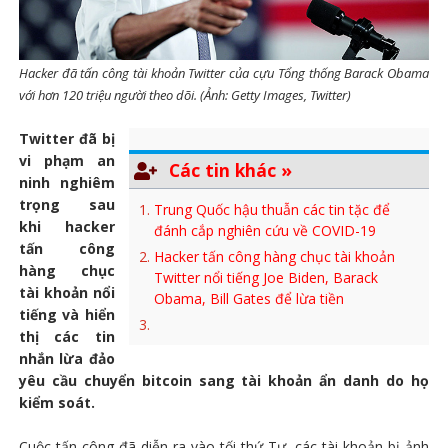
Hacker đã tấn công tài khoản Twitter của cựu Tổng thống Barack Obama
với hơn 120 triệu người theo dõi. (Ảnh: Getty Images, Twitter)
Twitter đã bị
vi phạm an
Các tin khác »
ninh nghiêm
trọng sau
Trung Quốc hậu thuẫn các tin tặc để
khi hacker
đánh cắp nghiên cứu về COVID-19
tấn công
Hacker tấn công hàng chục tài khoản
hàng chục
Twitter nổi tiếng Joe Biden, Barack
tài khoản nổi
Obama, Bill Gates để lừa tiền
tiếng và hiển
thị các tin
nhắn lừa đảo
yêu cầu chuyển bitcoin sang tài khoản ẩn danh do họ
kiểm soát.
Cuộc tấn công đã diễn ra vào tối thứ Tư, các tài khoản bị ảnh