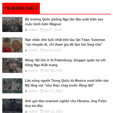
k
e
k
p
n
r
TIN ĐÁNG CHÚ Ý
Bộ trưởng Quốc phòng Nga lần đầu xuất hiện sau
cuộc binh biến Wagner
Admin
Jun 27, 2023
Nạn nhân nhỏ tuổi nhất trên tàu lặn Titan: Suleman
“sợ chuyến đi, chỉ tham gia để làm hài lòng cha”
Admin
Jun 24, 2023
Nóng: Nổ lớn ở St Petersburg, blogger quân sự nổi
tiếng Nga thiệt mạng
Admin
Apr 06, 2023
Làn sóng người Trung Quốc từ Mexico vượt biên vào
Mỹ tăng vọt "như tháo chạy trước động đất"
Admin
Apr 01, 2023
Anh gửi đạn uranium nghèo cho Ukraine, ông Putin
doạ trả đũa
Admin
Mar 22, 2023