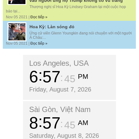
vào người ủng hộ Trump không có vũ trang
Thượng nghị sĩ Hoa Kỳ Lindsey Graham tại một cuộc họp
báo tại...
Nov 05 2021 |
Đọc tiếp »
Hoa Kỳ: Làn sóng đỏ
Ứng cử viên Glenn Youngkin đang nói chuyện với một người
Á Châu:...
Nov 05 2021 |
Đọc tiếp »
Los Angeles, USA
6
57
PM
46
Friday, August 7, 2026
Sài Gòn, Việt Nam
8
57
AM
46
Saturday, August 8, 2026