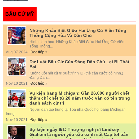
BẦU CỬ MỸ
Những Khác Biệt Giữa Hai Ứng Cử Viên Tổng
Thống Cộng Hòa Và Dân Chủ
Hình minh họa: Những Khác Biệt Giữa Hai Ứng Cử Viên
Tổng Thống...
Aug 07 2024 |
Đọc tiếp »
Dự Luật Bầu Cử Của Đảng Dân Chủ Lại Bị Thất
Bại
Không đòi hỏi cử tri xuất trình ID (thẻ căn cước có hình.)
Đảng Dân...
Nov 10 2021 |
Đọc tiếp »
Vụ kiện bang Michigan: Gần 26.000 người chết,
thậm chí chết từ 20 năm trước vẫn có tên trong
danh sách cử tri
Người dân tập trung tại Tòa nhà Quốc hội bang Michigan
trong...
Nov 10 2021 |
Đọc tiếp »
Sự kiện ngày 6/1: Thượng nghị sĩ Lindsey
Graham là người yêu cầu cảnh sát Capitol bắn