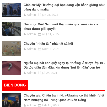
Giáo sư Mỹ: Trường đại học đang vận hành giống như
băng đảng mafia
Admin
Jan 25, 2023
Giáo dục Việt Nam một thập niên qua: mọi căn cơ
chưa được giải quyết
Admin
Aug 11, 2022
Chuyện “nhân tài” phá nát xã hội
Admin
Nov 11, 2021
Người mẹ bắt con quỳ ngay tại trường vì trượt lớp 10 -
Dù tức giận đến đâu, xin đừng ‘trút lên đầu’ con trẻ
Admin
Jul 07, 2021
BIỂN ĐÔNG
Chuyên gia: Chiến tranh Nga-Ukraine có thể khiến Việt
Nam nhượng bộ Trung Quốc ở Biển Đông
Admin
Feb 16, 2022