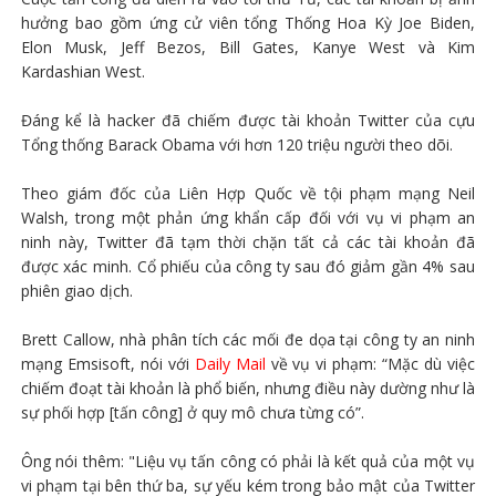
hưởng bao gồm ứng cử viên tổng Thống Hoa Kỳ Joe Biden,
Elon Musk, Jeff Bezos, Bill Gates, Kanye West và Kim
Kardashian West.
Đáng kể là hacker đã chiếm được tài khoản Twitter của cựu
Tổng thống Barack Obama với hơn 120 triệu người theo dõi.
Theo giám đốc của Liên Hợp Quốc về tội phạm mạng Neil
Walsh, trong một phản ứng khẩn cấp đối với vụ vi phạm an
ninh này, Twitter đã tạm thời chặn tất cả các tài khoản đã
được xác minh. Cổ phiếu của công ty sau đó giảm gần 4% sau
phiên giao dịch.
Brett Callow, nhà phân tích các mối đe dọa tại công ty an ninh
mạng Emsisoft, nói với
Daily Mail
về vụ vi phạm: “Mặc dù việc
chiếm đoạt tài khoản là phổ biến, nhưng điều này dường như là
sự phối hợp [tấn công] ở quy mô chưa từng có”.
Ông nói thêm: "Liệu vụ tấn công có phải là kết quả của một vụ
vi phạm tại bên thứ ba, sự yếu kém trong bảo mật của Twitter