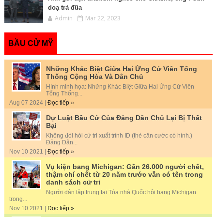
doạ trả đũa
Admin
Mar 22, 2023
BẦU CỬ MỸ
Những Khác Biệt Giữa Hai Ứng Cử Viên Tổng
Thống Cộng Hòa Và Dân Chủ
Hình minh họa: Những Khác Biệt Giữa Hai Ứng Cử Viên
Tổng Thống...
Aug 07 2024 |
Đọc tiếp »
Dự Luật Bầu Cử Của Đảng Dân Chủ Lại Bị Thất
Bại
Không đòi hỏi cử tri xuất trình ID (thẻ căn cước có hình.)
Đảng Dân...
Nov 10 2021 |
Đọc tiếp »
Vụ kiện bang Michigan: Gần 26.000 người chết,
thậm chí chết từ 20 năm trước vẫn có tên trong
danh sách cử tri
Người dân tập trung tại Tòa nhà Quốc hội bang Michigan
trong...
Nov 10 2021 |
Đọc tiếp »