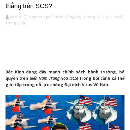
thẳng trên SCS?
Admin
6 years ago
Biển Đông,
Đại Dương,
ĐCSTQ,
Hoa Kỳ,
Trung Quốc,
Bắc Kinh đang đẩy mạnh chính sách bành trướng, bá
quyền trên
Biển Nam Trung Hoa (SCS
) trong bối cảnh cả thế
giới tập trung nỗ lực chống Đại dịch Virus Vũ Hán.