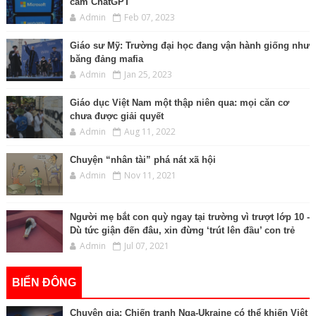
cấm ChatGPT
Admin
Feb 07, 2023
Giáo sư Mỹ: Trường đại học đang vận hành giống như
băng đảng mafia
Admin
Jan 25, 2023
Giáo dục Việt Nam một thập niên qua: mọi căn cơ
chưa được giải quyết
Admin
Aug 11, 2022
Chuyện “nhân tài” phá nát xã hội
Admin
Nov 11, 2021
Người mẹ bắt con quỳ ngay tại trường vì trượt lớp 10 -
Dù tức giận đến đâu, xin đừng ‘trút lên đầu’ con trẻ
Admin
Jul 07, 2021
BIỂN ĐÔNG
Chuyên gia: Chiến tranh Nga-Ukraine có thể khiến Việt