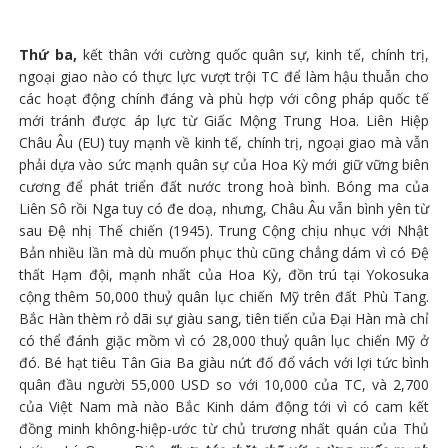
Thứ ba,
kết thân với cường quốc quân sự, kinh tế, chính trị,
ngoại giao nào có thực lực vượt trội TC để làm hậu thuẫn cho
các hoạt động chính đáng và phù hợp với công pháp quốc tế
mới tránh được áp lực từ Giấc Mộng Trung Hoa. Liên Hiệp
Châu Âu (EU) tuy mạnh về kinh tế, chính trị, ngoại giao mà vẫn
phải dựa vào sức mạnh quân sự của Hoa Kỳ mới giữ vững biên
cương để phát triển đất nước trong hoà bình. Bóng ma của
Liên Sô rồi Nga tuy có đe doạ, nhưng, Châu Âu vẫn bình yên từ
sau Đệ nhị Thế chiến (1945). Trung Cộng chịu nhục với Nhật
Bản nhiều lần mà dù muốn phục thù cũng chẳng dám vì có Đệ
thất Hạm đội, mạnh nhất của Hoa Kỳ, đồn trú tại Yokosuka
cộng thêm 50,000 thuỷ quân lục chiến Mỹ trên đất Phù Tang.
Bắc Hàn thèm rỏ dãi sự giàu sang, tiên tiến của Đại Hàn mà chỉ
có thể đánh giặc mồm vì có 28,000 thuỷ quân lục chiến Mỹ ở
đó. Bé hạt tiêu Tân Gia Ba giàu nứt đố đổ vách với lợi tức bình
quân đầu người 55,000 USD so với 10,000 của TC, và 2,700
của Việt Nam mà nào Bắc Kinh dám động tới vì có cam kết
đồng minh không-hiệp-ước từ chủ trương nhất quán của Thủ