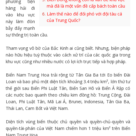
phương tiện
mà đã là một vấn đề cấp bách toàn cầu
hàng hải đi
Làm thế nào để đối phó với đội tàu cá
vào khu vực
của Trung Quốc?
này làm đòn
bẫy đẩy mạnh
sự thống trị toàn cầu.
Tham vọng vô bờ của Bắc Kinh ai cũng biết. Nhưng, biện pháp
nào hữu hiệu tuỳ thuộc vào cách xử trí của các quốc gia trong
khu vực cũng như nhiều nước có lợi ích trực tiếp và hợp pháp.
Biển Nam Trung Hoa trải rộng từ Tân Gia Ba tới Eo biển Đài
Loan và bao phủ một diện tích khoảng 3.4 triệu km², lớn thứ tư
thế giới sau Biển Phi Luật Tân, Biển San Hô và Biển Ả Rập có
các nước bao quanh theo chiều kim đồng hồ: Trung Cộng, Đài
Loan, Phi Luật Tân, Mã Lai Á, Brunei, Indonesia, Tân Gia Ba,
Thái Lan, Cam Bốt và Việt Nam.
Diện tích vùng biển thuộc chủ quyền và quyền-chủ-quyền và
quyền-tài-phán của Việt Nam chiếm hơn 1 triệu km² trên Biển
Nam Trung Hoa.