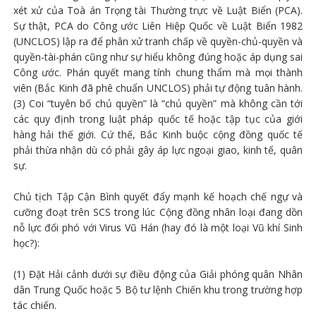
xét xử của Toà án Trọng tài Thường trực về Luật Biển (PCA).
Sự thật, PCA do Công ước Liên Hiệp Quốc về Luật Biển 1982
(UNCLOS) lập ra để phân xử tranh chấp về quyền-chủ-quyền và
quyền-tài-phán cũng như sự hiểu không đúng hoặc áp dụng sai
Công ước. Phán quyết mang tính chung thẩm mà mọi thành
viên (Bắc Kinh đã phê chuẩn UNCLOS) phải tự động tuân hành.
(3) Coi “tuyên bố chủ quyền” là “chủ quyền” mà không cần tới
các quy định trong luật pháp quốc tế hoặc tập tục của giới
hàng hải thế giới. Cứ thế, Bắc Kinh buộc cộng đồng quốc tế
phải thừa nhận dù có phải gây áp lực ngoại giao, kinh tế, quân
sự.
Chủ tịch Tập Cận Bình quyết đẩy mạnh kế hoạch chế ngự và
cưỡng đoạt trên SCS trong lúc Cộng đồng nhân loại đang dồn
nỗ lực đối phó với Virus Vũ Hán (hay đó là một loại Vũ khí Sinh
học?):
(1) Đặt Hải cảnh dưới sự điều động của Giải phóng quân Nhân
dân Trung Quốc hoặc 5 Bộ tư lệnh Chiến khu trong trường hợp
tác chiến.