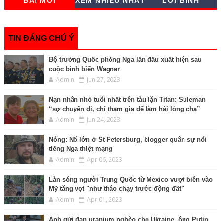
BÀI MỚI
XEM NHIỀU NHẤT
LỜI BÌNH
e
b
t
e
L
l
s
e
t
o
e
n
i
A
d
o
r
g
n
p
I
k
e
k
p
n
r
TIN ĐÁNG CHÚ Ý
Bộ trưởng Quốc phòng Nga lần đầu xuất hiện sau
cuộc binh biến Wagner
Admin
Jun 27, 2023
Nạn nhân nhỏ tuổi nhất trên tàu lặn Titan: Suleman
“sợ chuyến đi, chỉ tham gia để làm hài lòng cha”
Admin
Jun 24, 2023
Nóng: Nổ lớn ở St Petersburg, blogger quân sự nổi
tiếng Nga thiệt mạng
Admin
Apr 06, 2023
Làn sóng người Trung Quốc từ Mexico vượt biên vào
Mỹ tăng vọt "như tháo chạy trước động đất"
Admin
Apr 01, 2023
Anh gửi đạn uranium nghèo cho Ukraine, ông Putin