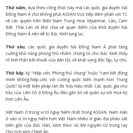
Thứ năm
, dựa theo công thức này mà các quốc gia duyên hải
Đông Nam Á chứ không phải ASEAN trực tiếp đàm phán với TC
về các quyền trên Biển Nam Trung Hoa. Myanmar, Lào, Cam
Bốt. Thái Lan sẽ khó chia sẻ quan điểm của khối duyên hải
Đông Nam Á nên dễ bị Bắc Kinh lung lạc.
Thứ sáu
, các quốc gia duyên hải Đông Nam Á phải tăng
cường khả năng phòng thủ nhằm chứng tỏ cho Bắc Kinh thấy
rõ tinh thần bất khuất của dân tộc về khát vọng độc lập, tự chủ.
Thứ bảy
, ký “Hiệp ước Phòng thủ chung” hoặc “cam kết đồng
minh không-hiệp-ước với cường quốc biển mạnh hơn Trung
Quốc” là một biện pháp răn đe hữu hiệu nhất. Các quốc gia chư
hầu của Liên Sô ở Đông Âu đều gắn bó về quân sự với Hoa Kỳ
hơn Liên Âu.
Việt Nam ở trong vị trí nguy hiểm nhất trong ASEAN. Nam Hàn
ở vào vị trí nguy hiểm hơn Việt Nam nhiều vì giàn đại pháo sát
biên giới của Bắc Hàn, kèm theo vũ khí nguyên tử trong tay
Chủ tịch Kim Chính Ân.