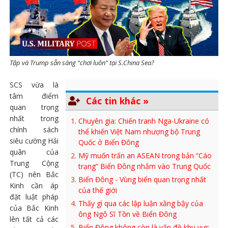
Tập và Trump sẵn sàng “chơi luôn” tại S.China Sea?
SCS vừa là
tâm điểm
Các tin khác »
quan trọng
nhất trong
Chuyên gia: Chiến tranh Nga-Ukraine có
chính sách
thể khiến Việt Nam nhượng bộ Trung
siêu cường Hải
Quốc ở Biển Đông
quân của
Mỹ muốn trấn an ASEAN trong bản “Cáo
Trung Cộng
trạng” Biển Đông nhắm vào Trung Quốc
(TC) nên Bắc
Biển Đông - Vùng biển quan trọng nhất
Kinh cần áp
của thế giới
đặt luật pháp
Thấy gì qua các lập luận xằng bậy của
của Bắc Kinh
ông Ngô Sĩ Tồn về Biển Đông
lên tất cả các
Biển Đông không còn là vấn đề khu vực