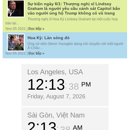
Sự kiện ngày 6/1: Thượng nghị sĩ Lindsey
Graham là người yêu cầu cảnh sát Capitol bắn
vào người ủng hộ Trump không có vũ trang
Thượng nghị sĩ Hoa Kỳ Lindsey Graham tại một cuộc họp
báo tại...
Nov 05 2021 |
Đọc tiếp »
Hoa Kỳ: Làn sóng đỏ
Ứng cử viên Glenn Youngkin đang nói chuyện với một người
Á Châu:...
Nov 05 2021 |
Đọc tiếp »
Los Angeles, USA
12
13
PM
39
Friday, August 7, 2026
Sài Gòn, Việt Nam
2
13
AM
39