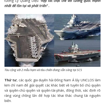
tướng Lý Quang Diệu
“hợp tác chặt chẽ với cường quốc mạnh
nhất để tồn tại và phát triển” .
Tàu cộng với 2 mẫu hạm và tàu chiến đang sẵn sàng tại SCS
Thứ tư
, các quốc gia duyên hải Đông Nam Á lấy UNCLOS làm
kim chỉ nam để giải quyết các khác biệt về tuyên bố chủ quyền
và quyền-chủ-quyền và quyền-tài-phán, đồng thời, xác định rõ
ràng vùng chồng lấn để hợp tác khai thác chung tài nguyên
biển.