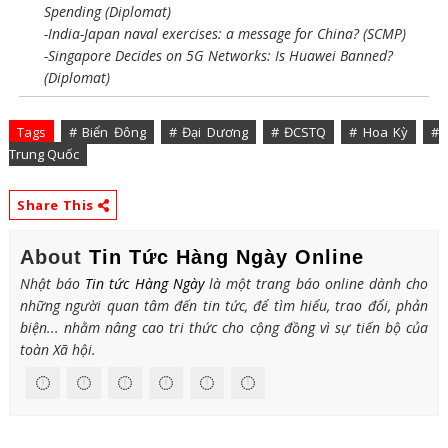
Spending (Diplomat)
-India-Japan naval exercises: a message for China? (SCMP)
-Singapore Decides on 5G Networks: Is Huawei Banned?
(Diplomat)
Tags
# Biển Đông
# Đại Dương
# ĐCSTQ
# Hoa Kỳ
#
Trung Quốc
Share This
About
Tin Tức Hàng Ngày Online
Nhật báo
Tin tức Hàng Ngày
là một trang báo online dành cho
những người quan tâm đến tin tức, để tìm hiểu, trao đổi, phản
biện... nhằm nâng cao tri thức cho cộng đồng vì sự tiến bộ của
toàn Xã hội.