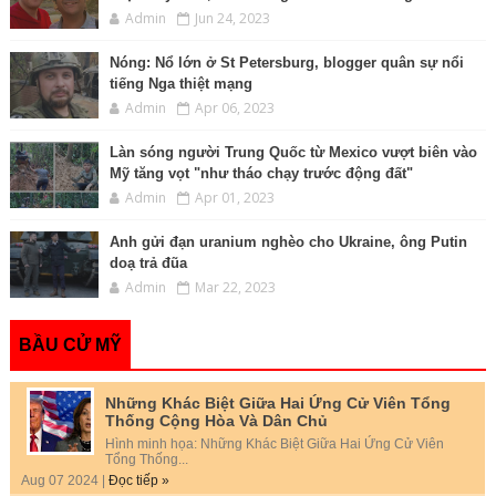
Admin
Jun 24, 2023
Nóng: Nổ lớn ở St Petersburg, blogger quân sự nổi
tiếng Nga thiệt mạng
Admin
Apr 06, 2023
Làn sóng người Trung Quốc từ Mexico vượt biên vào
Mỹ tăng vọt "như tháo chạy trước động đất"
Admin
Apr 01, 2023
Anh gửi đạn uranium nghèo cho Ukraine, ông Putin
doạ trả đũa
Admin
Mar 22, 2023
BẦU CỬ MỸ
Những Khác Biệt Giữa Hai Ứng Cử Viên Tổng
Thống Cộng Hòa Và Dân Chủ
Hình minh họa: Những Khác Biệt Giữa Hai Ứng Cử Viên
Tổng Thống...
Aug 07 2024 |
Đọc tiếp »