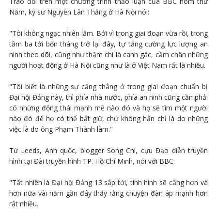
Trao đổi trên một chương trình thảo luận của BBC hôm thứ
Năm, kỹ sư Nguyễn Lân Thắng ở Hà Nội nói:
"Tôi không ngạc nhiên lắm. Bởi vì trong giai đoạn vừa rồi, trong
tầm ba tới bốn tháng trở lại đây, tự tăng cường lực lượng an
ninh theo dõi, cũng như thậm chí là canh gác, cầm chân những
người hoạt động ở Hà Nội cũng như là ở Việt Nam rất là nhiều.
"Tôi biết là những sự căng thẳng ở trong giai đoạn chuẩn bị
Đại hội Đảng này, thì phía nhà nước, phía an ninh cũng cần phải
có những động thái mạnh mẽ nào đó và họ sẽ tìm một người
nào đó để họ có thể bắt giữ, chứ không hẳn chỉ là do những
việc là do ông Phạm Thành làm."
Từ Leeds, Anh quốc, blogger Song Chi, cựu Đạo diễn truyền
hình tại Đài truyền hình TP. Hồ Chí Minh, nói với BBC:
"Tất nhiên là Đại hội Đảng 13 sắp tới, tình hình sẽ căng hơn và
hơn nữa vài năm gần đây thấy rằng chuyện đàn áp mạnh hơn
rất nhiều.