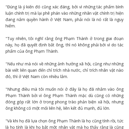
"Đúng là ý kiến đó cũng xác đáng, bởi vì những tác phẩm bình
luận chính trị mà lại phê phán vào những nhân vật chính trị hiện
đang nắm quyền hành ở Việt Nam, phải nói là nó rất là nguy
hiểm.
"Tuy nhiên, tôi nghĩ rằng ông Phạm Thành ở trong giai đoạn
này, họ đã quyết định bắt ông, thì nó không phải bởi vì do tác
phẩm của ông Phạm Thành.
"Nếu như mà nói về những ảnh hưởng xã hội, cũng như những
bài viết liên quan đến chỉ trích nhà nước, chỉ trích nhân vật nào
đó, thì ở Việt Nam còn nhiều lắm.
"Nhưng điều mà tôi muốn nói ở đây là họ đã nhắm vào ông
Phạm Thành bởi vì ông Phạm Thành mặc dù cũng có những
đóng góp rất lớn ở trong phong trào phản biện xã hội, nhưng
ông không có một mối liên hệ, liên kết đủ mạnh, đủ lớn.
"Và khi họ đã lựa chọn ông Phạm Thành là họ cũng tính rồi, tức
là họ tính là khi họ bắt một nhân vật mà họ thấy rằng là cũng