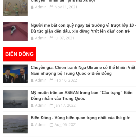
Chuyện “nhân tài” phá nát xã hội
Admin
Nov 11, 2021
Người mẹ bắt con quỳ ngay tại trường vì trượt lớp 10 -
Dù tức giận đến đâu, xin đừng ‘trút lên đầu’ con trẻ
Admin
Jul 07, 2021
BIỂN ĐÔNG
Chuyên gia: Chiến tranh Nga-Ukraine có thể khiến Việt
Nam nhượng bộ Trung Quốc ở Biển Đông
Admin
Feb 16, 2022
Mỹ muốn trấn an ASEAN trong bản “Cáo trạng” Biển
Đông nhắm vào Trung Quốc
Admin
Jan 17, 2022
Biển Đông - Vùng biển quan trọng nhất của thế giới
Admin
Aug 06, 2021