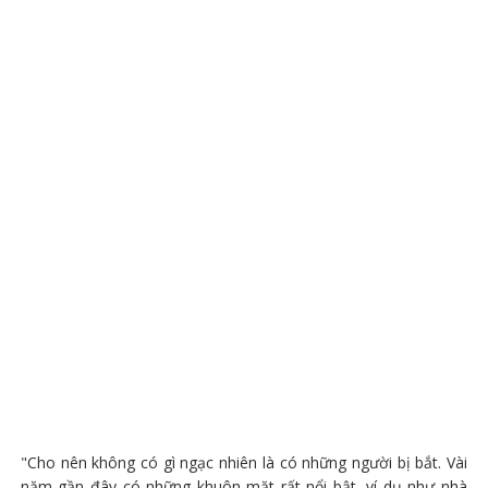
"Cho nên không có gì ngạc nhiên là có những người bị bắt. Vài
năm gần đây có những khuôn mặt rất nổi bật, ví dụ như nhà