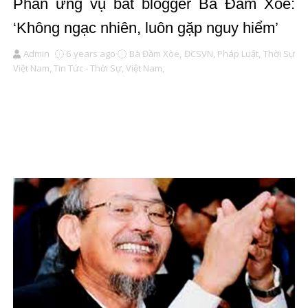
Phản ứng vụ bắt blogger Bà Đầm Xòe:
‘Không ngạc nhiên, luôn gặp nguy hiểm’
Admin
6 years ago
Bà Đầm Xòe,
ĐCSVN,
Pháp Luật,
Thời Sự
Việt Nam,
Tin Tức - Thời Sự,
Việt Nam,