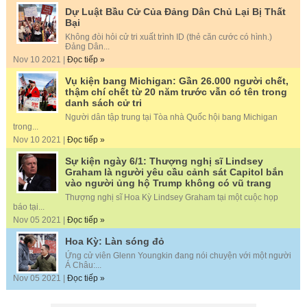
Dự Luật Bầu Cử Của Đảng Dân Chủ Lại Bị Thất
Bại
Không đòi hỏi cử tri xuất trình ID (thẻ căn cước có hình.)
Đảng Dân...
Nov 10 2021 |
Đọc tiếp »
Vụ kiện bang Michigan: Gần 26.000 người chết,
thậm chí chết từ 20 năm trước vẫn có tên trong
danh sách cử tri
Người dân tập trung tại Tòa nhà Quốc hội bang Michigan
trong...
Nov 10 2021 |
Đọc tiếp »
Sự kiện ngày 6/1: Thượng nghị sĩ Lindsey
Graham là người yêu cầu cảnh sát Capitol bắn
vào người ủng hộ Trump không có vũ trang
Thượng nghị sĩ Hoa Kỳ Lindsey Graham tại một cuộc họp
báo tại...
Nov 05 2021 |
Đọc tiếp »
Hoa Kỳ: Làn sóng đỏ
Ứng cử viên Glenn Youngkin đang nói chuyện với một người
Á Châu:...
Nov 05 2021 |
Đọc tiếp »