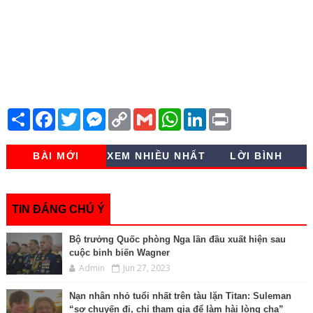
S
F
T
M
C
G
W
L
P
h
a
w
e
o
m
h
i
r
a
c
i
s
p
a
a
n
i
r
e
t
s
y
i
t
k
n
BÀI MỚI
XEM NHIỀU NHẤT
LỜI BÌNH
e
b
t
e
L
l
s
e
t
o
e
n
i
A
d
o
r
g
n
p
I
k
e
k
p
n
r
TIN ĐÁNG CHÚ Ý
Bộ trưởng Quốc phòng Nga lần đầu xuất hiện sau
cuộc binh biến Wagner
Admin
Jun 27, 2023
Nạn nhân nhỏ tuổi nhất trên tàu lặn Titan: Suleman
“sợ chuyến đi, chỉ tham gia để làm hài lòng cha”