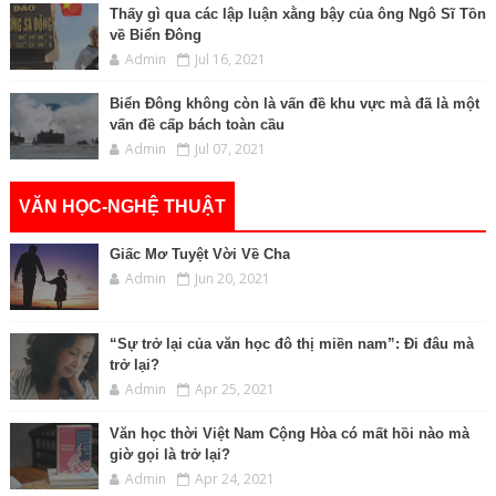
Thấy gì qua các lập luận xằng bậy của ông Ngô Sĩ Tồn
về Biển Đông
Admin
Jul 16, 2021
Biển Đông không còn là vấn đề khu vực mà đã là một
vấn đề cấp bách toàn cầu
Admin
Jul 07, 2021
VĂN HỌC-NGHỆ THUẬT
Giấc Mơ Tuyệt Vời Về Cha
Admin
Jun 20, 2021
“Sự trở lại của văn học đô thị miền nam”: Đi đâu mà
trở lại?
Admin
Apr 25, 2021
Văn học thời Việt Nam Cộng Hòa có mất hồi nào mà
giờ gọi là trở lại?
Admin
Apr 24, 2021