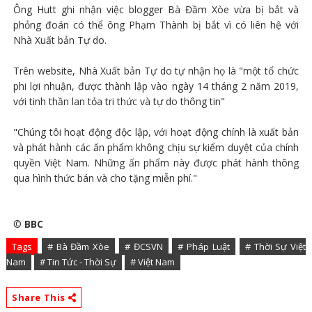
Ông Hutt ghi nhận việc blogger Bà Đầm Xòe vừa bị bắt và
phỏng đoán có thể ông Phạm Thành bị bắt vì có liên hệ với
Nhà Xuất bản Tự do.
Trên website, Nhà Xuất bản Tự do tự nhận họ là "một tổ chức
phi lợi nhuận, được thành lập vào ngày 14 tháng 2 năm 2019,
với tinh thần lan tỏa tri thức và tự do thông tin"
"Chúng tôi hoạt động độc lập, với hoạt động chính là xuất bản
và phát hành các ấn phẩm không chịu sự kiểm duyệt của chính
quyền Việt Nam. Những ấn phẩm này được phát hành thông
qua hình thức bán và cho tặng miễn phí."
©
BBC
Tags
# Bà Đầm Xòe
# ĐCSVN
# Pháp Luật
# Thời Sự Việt
Nam
# Tin Tức - Thời Sự
# Việt Nam
Share This