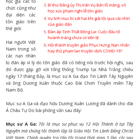
học giả các tổ
Bí thư Đảng ủy Thị trấn Vụ Bản lỗ mãng, vô
chức cũng như
học xúc phạm nghi lễ tôn giáo
đại diện các
Vụ linh mục bị sát hại khi giải tội qua cái nhìn
tôn giáo trên
của giáo dân
thế giới.
Đàn áp Tịnh Thất Bồng Lai: Cuộc đấu tố
hoành tráng chưa có tiền lệ
Hai người Việt
Hội thánh truyền giáo Phục Hưng: Nạn nhân
Nam trong số
hay thủ phạm lan truyền dịch COVID-19?
các nạn nhân
bị đàn áp vì lý do tôn giáo đã có tiếng nói trước hội nghị, sau
đó được gặp gỡ với tổng thống Trump tại Nhà Trắng chiều
ngày 17 tháng Bảy, là mục sư A Ga đạo Tin Lành Tây Nguyên
và ông Dương Xuân thuộc Cao Đài Chơn Truyền miền Tây
Nam Bộ.
Mục sư A Ga và đạo hữu Dương Xuân Lương đã dành cho đài
Á Châu Tự Do bài phỏng vấn sau đây:
Mục sư A Ga:
Tôi là mục sư phục vụ 12 Hội Thánh ở tại Tây
Nguyên mà chúng tôi thành lập là Giáo Hội Tin Lành Đấng Christ
Việt Nam. Chính quyền tra tấn tôi trong thời gian 3 lần, rồi sau