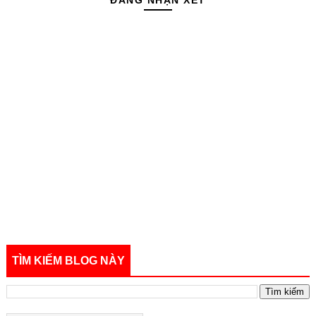
ĐĂNG NHẬN XÉT
TÌM KIẾM BLOG NÀY