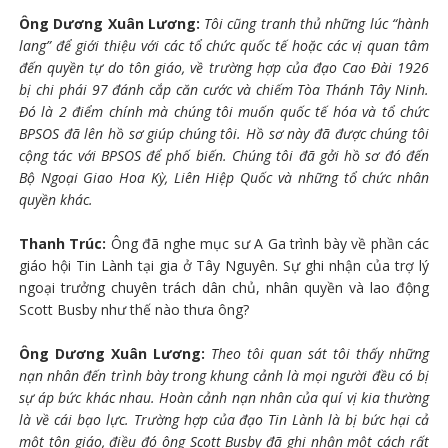
Ông Dương Xuân Lương:
Tôi cũng tranh thủ những lúc “hành
lang” để giới thiệu với các tổ chức quốc tế hoặc các vị quan tâm
đến quyền tự do tôn giáo, về trường hợp của đạo Cao Đài 1926
bị chi phái 97 đánh cắp căn cước và chiếm Tòa Thánh Tây Ninh.
Đó là 2 điểm chính mà chúng tôi muốn quốc tế hóa và tổ chức
BPSOS đã lên hồ sơ giúp chúng tôi. Hồ sơ này đã được chúng tôi
cộng tác với BPSOS để phố biến. Chúng tôi đã gởi hồ sơ đó đến
Bộ Ngoại Giao Hoa Kỳ, Liên Hiệp Quốc và những tổ chức nhân
quyền khác.
Thanh Trúc:
Ông đã nghe mục sư A Ga trình bày về phần các
giáo hội Tin Lành tại gia ở Tây Nguyên. Sự ghi nhận của trợ lý
ngoại trưởng chuyên trách dân chủ, nhân quyền và lao động
Scott Busby như thế nào thưa ông?
Ông Dương Xuân Lương:
Theo tôi quan sát tôi thấy những
nạn nhân đến trình bày trong khung cảnh là mọi người đều có bị
sự áp bức khác nhau. Hoàn cảnh nạn nhân của quí vị kia thường
là về cái bạo lực. Trường hợp của đạo Tin Lành là bị bức hại cả
một tôn giáo, điều đó ông Scott Busby đã ghi nhận một cách rất