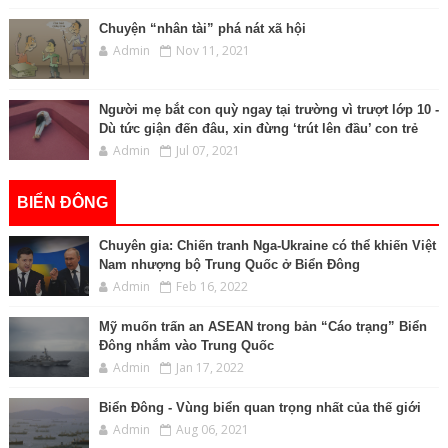
Chuyện “nhân tài” phá nát xã hội
Admin
Nov 11, 2021
Người mẹ bắt con quỳ ngay tại trường vì trượt lớp 10 -
Dù tức giận đến đâu, xin đừng ‘trút lên đầu’ con trẻ
Admin
Jul 07, 2021
BIỂN ĐÔNG
Chuyên gia: Chiến tranh Nga-Ukraine có thể khiến Việt
Nam nhượng bộ Trung Quốc ở Biển Đông
Admin
Feb 16, 2022
Mỹ muốn trấn an ASEAN trong bản “Cáo trạng” Biển
Đông nhắm vào Trung Quốc
Admin
Jan 17, 2022
Biển Đông - Vùng biển quan trọng nhất của thế giới
Admin
Aug 06, 2021