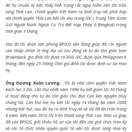
đó họ chuẩn bị bắt, thấy tình trạng rất nguy hiểm nên tôi trốn
sang Thái Lan. Chính quyền Việt Nam ra lệnh truy nã, phối hợp
với chính quyền Thái Lan bắt tôi vào trong IDC ( Trung Tâm Giam
Giữ Người Nước Ngoài Cư Trú Bất Hợp Pháp ở Bangkok) trong
thời gian 3 tháng.
Sau đó tôi được văn phòng BPSOS vận động giúp đỡ, rồi người
can thiệp chính là ông đại sứ lưu động về tự do tôn giáo Sam
Brownback, gia đình tôi được ra khỏi IDC, được qua Philippines 6
tháng, đến ngày 25 tháng Chín gia đình tôi được định cư tại Hoa
Kỳ.
Ông Dương Xuân Lương
:
Tôi bị nhà cầm quyền Việt Nam
bách hại 3 lần. Lần thứ nhất năm 1996 họ bắt giam tôi 30 tháng
vì hoạt động cho tự do tôn giáo cho đạo Cao Đài nguyên thủy
chúng tôi. Lần thứ hai họ bắt tôi ngày 14 tháng Ba năm 2008
nhưng bắt hụt, sau đó họ ra lệnh truy nã và tôi đã ẩn trốn trong
8 năm. Đến năm 2016 tôi trốn thoát sang Thái Lan. Nhờ sự giúp
đỡ của BPSOS, giới thiệu hồ sơ của tôi đến các giới chức Hoa Kỳ
và các tổ chức nhân quyền quốc tế nên tôi được sang Hoa Kỳ