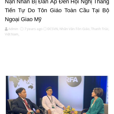
Nạn Nhân Bị Đàn Áp Đến Hội Nghị Thăng
Tiến Tự Do Tôn Giáo Toàn Cầu Tại Bộ
Ngoại Giao Mỹ
Admin
7 years ago
ĐCSVN,
Nhân Văn-Tôn Giáo,
Thanh Trúc,
Việt Nam,