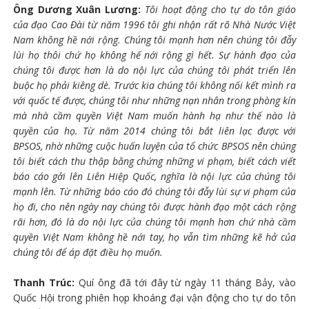
Ông Dương Xuân Lương:
Tôi hoạt động cho tự do tôn giáo
của đạo Cao Đài từ năm 1996 tôi ghi nhận rất rõ Nhà Nước Việt
Nam không hề nới rộng. Chúng tôi mạnh hơn nên chúng tôi đẫy
lùi họ thôi chứ họ không hế nới rộng gì hết. Sự hành đạo của
chúng tôi được hơn là do nội lực của chúng tôi phát triển lên
buộc họ phải kiêng dè. Trước kia chúng tôi không nối kết mình ra
với quốc tế được, chúng tôi như những nạn nhân trong phòng kín
mà nhà cầm quyền Việt Nam muốn hành hạ như thế nào là
quyền của họ. Từ năm 2014 chúng tôi bắt liên lạc được với
BPSOS, nhờ những cuộc huấn luyện của tổ chức BPSOS nên chúng
tôi biết cách thu thập bằng chứng những vi phạm, biết cách viết
báo cáo gởi lên Liên Hiệp Quốc, nghĩa là nội lực của chúng tôi
mạnh lên. Từ những báo cáo đó chúng tôi đẫy lùi sự vi phạm của
họ đi, cho nên ngày nay chúng tôi được hành đạo một cách rộng
rãi hơn, đó là do nội lực của chúng tôi mạnh hơn chứ nhà cầm
quyền Việt Nam không hề nới tay, họ vẫn tìm những kẽ hở của
chúng tôi để áp đặt điều họ muốn.
Thanh Trúc:
Quí ông đã tới đây từ ngày 11 tháng Bảy, vào
Quốc Hội trong phiên họp khoáng đại vận động cho tự do tôn