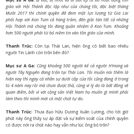
giáo với Hội Thánh độc lập như của chúng tôi, đặc biệt tháng
Mười 2017 thì chính quyền đã đem một lực lượng từ Gia Lai
phối hợp với Kon Tum cả hàng trăm, đến giải tán tất cả những
Hội Thánh mà chúng tôi đang quản nhiệm ở Kon Tum. Khoảng
hơn 500 người phải từ bỏ niềm tin vào tôn giáo của mình.
Thanh Trúc:
Còn tại Thái Lan, hiện ông có biết bao nhiêu
người Tin Lành còn trốn bên đó?
Mục sư A Ga:
Cũng khoảng 500 người kể cả người H’mong và
người Tây Nguyên đang trốn tại Thái Lan. Tôi muốn nói thêm là
hiện nay thì ngay cả nhân sự dưới cấp của tôi cũng đang ở trong
tù 4 năm nay rồi mà chưa được thả, cũng vì lý do là bất đồng về
quan điểm, bởi vì với cộng sản Việt Nam họ muốn gì mình phải
làm theo thì mình mới có một chút tự do.
Thanh Trúc:
Thưa đạo hữu Dương Xuân Lương, cho tới giờ
phút này ông thấy sự áp đặt và sự kiểm soát của chính quyền
có được nới ra chút nào hay vẫn như lúc ông bỏ trốn?