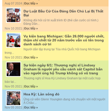
Aug 07 2024 |
Đọc tiếp »
Dự Luật Bầu Cử Của Đảng Dân Chủ Lại Bị Thất
Bại
Không đòi hỏi cử tri xuất trình ID (thẻ căn cước có hình.)
Đảng Dân...
Nov 10 2021 |
Đọc tiếp »
Vụ kiện bang Michigan: Gần 26.000 người chết,
thậm chí chết từ 20 năm trước vẫn có tên trong
danh sách cử tri
Người dân tập trung tại Tòa nhà Quốc hội bang Michigan
trong...
Nov 10 2021 |
Đọc tiếp »
Sự kiện ngày 6/1: Thượng nghị sĩ Lindsey
Graham là người yêu cầu cảnh sát Capitol bắn
vào người ủng hộ Trump không có vũ trang
Thượng nghị sĩ Hoa Kỳ Lindsey Graham tại một cuộc họp
báo tại...
Nov 05 2021 |
Đọc tiếp »
Hoa Kỳ: Làn sóng đỏ
Ứng cử viên Glenn Youngkin đang nói chuyện với một người
Á Châu:...
Nov 05 2021 |
Đọc tiếp »