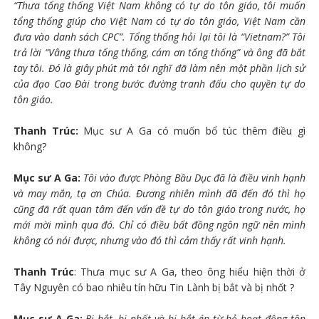
“Thưa tổng thống Việt Nam không có tự do tôn giáo, tôi muốn
tổng thống giúp cho Việt Nam có tự do tôn giáo, Việt Nam cần
đưa vào danh sách CPC”. Tổng thống hỏi lại tôi là “Vietnam?” Tôi
trả lời “Vâng thưa tổng thống, cám ơn tổng thống” và ông đã bắt
tay tôi. Đó là giây phút mà tôi nghĩ đã làm nên một phần lịch sử
của đạo Cao Đài trong bước đường tranh đấu cho quyền tự do
tôn giáo.
Thanh Trúc:
Mục sư A Ga có muốn bổ túc thêm điều gì
không?
Mục sư A Ga:
Tôi vào được Phòng Bầu Dục đã là điều vinh hạnh
và may mắn, tạ ơn Chúa. Đương nhiên mình đã đến đó thì họ
cũng đã rất quan tâm đến vấn đề tự do tôn giáo trong nước, họ
mới mời mình qua đó. Chỉ có điều bất đồng ngôn ngữ nên mình
không có nói được, nhưng vào đó thì cảm thấy rất vinh hạnh.
Thanh Trúc
: Thưa mục sư A Ga, theo ông hiểu hiện thời ở
Tây Nguyên có bao nhiêu tín hữu Tin Lành bị bắt và bị nhốt ?
Mục sư A Ga:
Bị bắt, bị nhốt và bị bắt ép từ bỏ hoạt động tôn