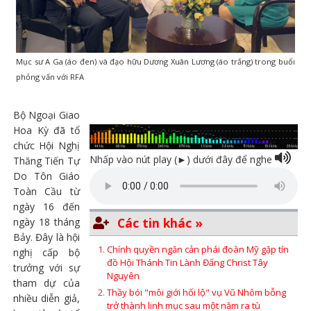
Mục sư A Ga (áo đen) và đạo hữu Dương Xuân Lương (áo trắng) trong buổi
phỏng vấn với RFA
Bộ Ngoại Giao
Hoa Kỳ đã tổ
chức Hội Nghị
Nhấp vào nút play (►) dưới đây để nghe
Thăng Tiến Tự
Do Tôn Giáo
Toàn Cầu từ
ngày 16 đến
Các tin khác »
ngày 18 tháng
Bảy. Đây là hội
Chính quyền ngăn cản phái đoàn Mỹ gặp tín
nghị cấp bộ
đồ Hội Thánh Tin Lành Đấng Christ Tây
trưởng với sự
Nguyên
tham dự của
Thầy bói "môi giới hối lộ" vụ Vũ Nhôm bỗng
nhiều diễn giả,
trở thành linh mục sau một năm ra tù