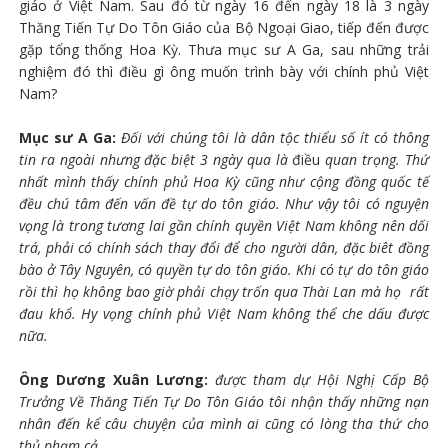
giáo ở Việt Nam. Sau đó từ ngày 16 đến ngày 18 là 3 ngày
Thăng Tiến Tự Do Tôn Giáo của Bộ Ngoại Giao, tiếp đến được
gặp tổng thống Hoa Kỳ. Thưa mục sư A Ga, sau những trải
nghiệm đó thì điều gì ông muốn trình bày với chính phủ Việt
Nam?
Mục sư A Ga:
Đối với chúng tôi là dân tộc thiểu số ít có thông
tin ra ngoài nhưng đặc biệt 3 ngày qua là
điều
quan trọng. Thứ
nhất mình thấy chính phủ Hoa Kỳ cũng như cộng đồng quốc tế
đều chú tâm đến vấn đề tự do tôn giáo. Như vậy tôi có nguyện
vọng là trong tương lai gần chính quyền Việt Nam không nên dối
trá, phải có chính sách thay đổi để cho người dân, đặc biêt đồng
bào ở Tây Nguyên, có quyền tự do tôn giáo. Khi có tự do tôn giáo
rồi thì họ không bao giờ phải chạy trốn qua Thài Lan mà họ rất
đau khổ. Hy vọng chính phủ Việt Nam không thể che dấu được
nữa.
Ông Dương Xuân Lương:
được tham dự Hội Nghị Cấp Bộ
Trưởng Về Thăng Tiến Tự Do Tôn Giáo tôi nhận thấy những nạn
nhân đến kể câu chuyện của mình ai cũng có lòng tha thứ cho
thủ phạm cả.