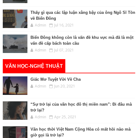
Thấy gì qua các lập luận xằng bậy của ông Ngô Sĩ Tồn
về Biển Đông
Admin
Jul 16, 2021
Biển Đông không còn là vấn đề khu vực mà đã là một
vấn đề cấp bách toàn cầu
Admin
Jul 07, 2021
VĂN HỌC-NGHỆ THUẬT
Giấc Mơ Tuyệt Vời Về Cha
Admin
Jun 20, 2021
“Sự trở lại của văn học đô thị miền nam”: Đi đâu mà
trở lại?
Admin
Apr 25, 2021
Văn học thời Việt Nam Cộng Hòa có mất hồi nào mà
giờ gọi là trở lại?