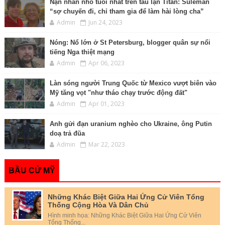
Nạn nhân nhỏ tuổi nhất trên tàu lặn Titan: Suleman
“sợ chuyến đi, chỉ tham gia để làm hài lòng cha”
Admin
Jun 24, 2023
Nóng: Nổ lớn ở St Petersburg, blogger quân sự nổi
tiếng Nga thiệt mạng
Admin
Apr 06, 2023
Làn sóng người Trung Quốc từ Mexico vượt biên vào
Mỹ tăng vọt "như tháo chạy trước động đất"
Admin
Apr 01, 2023
Anh gửi đạn uranium nghèo cho Ukraine, ông Putin
doạ trả đũa
Admin
Mar 22, 2023
BẦU CỬ MỸ
Những Khác Biệt Giữa Hai Ứng Cử Viên Tổng
Thống Cộng Hòa Và Dân Chủ
Hình minh họa: Những Khác Biệt Giữa Hai Ứng Cử Viên
Tổng Thống...