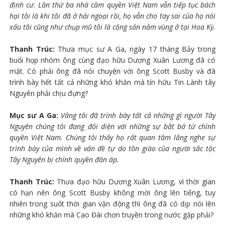
định cư. Lần thứ ba nhà cầm quyền Việt Nam vẫn tiếp tục bách
hại tôi là khi tôi đã ở hải ngoại rồi, họ vẫn cho tay sai của họ nói
xấu tôi cũng như chụp mũ tôi là cộng sản nằm vùng ở tại Hoa Kỳ.
Thanh Trúc:
Thưa mục sư A Ga, ngày 17 tháng Bảy trong
buổi họp nhóm ông cùng đạo hữu Dương Xuân Lương đã có
mặt. Có phải ông đã nói chuyện với ông Scott Busby và đã
trình bày hết tất cả những khó khăn mà tín hữu Tin Lành tây
Nguyên phải chịu đựng?
Mục sư A Ga:
Vâng tôi đã trình bày tất cả những gì người Tây
Nguyên chúng tôi đang đối diện với những sự bắt bớ từ chính
quyền Việt Nam. Chúng tôi thấy họ rất quan tâm lắng nghe sự
trình bày của mình về vấn đề tự do tôn giáo của người sắc tộc
Tây Nguyên bị chính quyền đàn áp.
Thanh Trúc:
Thưa đạo hữu Dương Xuân Lương, vì thời gian
có hạn nên ông Scott Busby không mời ông lên tiếng, tuy
nhiên trong suốt thời gian vận động thì ông đã có dịp nói lên
những khó khăn mà Cao Đài chơn truyền trong nước gặp phải?