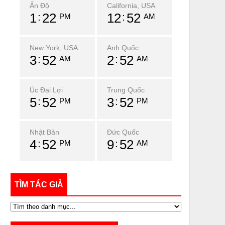
Ấn Độ
California, USA
1
22
12
52
PM
AM
New York, USA
Anh Quốc
3
52
2
52
AM
AM
Úc Đại Lợi
Trung Quốc
5
52
3
52
PM
PM
Nhật Bản
Đức Quốc
4
52
9
52
PM
AM
TÌM TÁC GIẢ