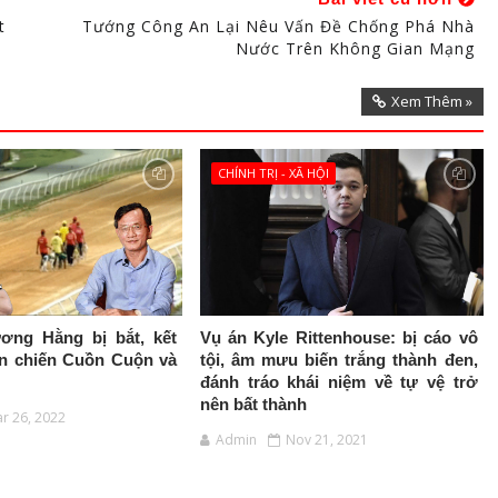
t
Tướng Công An Lại Nêu Vấn Đề Chống Phá Nhà
Nước Trên Không Gian Mạng
Xem Thêm »
CHÍNH TRỊ - XÃ HỘI
ơng Hằng bị bắt, kết
Vụ án Kyle Rittenhouse: bị cáo vô
n chiến Cuồn Cuộn và
tội, âm mưu biến trắng thành đen,
đánh tráo khái niệm về tự vệ trở
nên bất thành
r 26, 2022
Admin
Nov 21, 2021