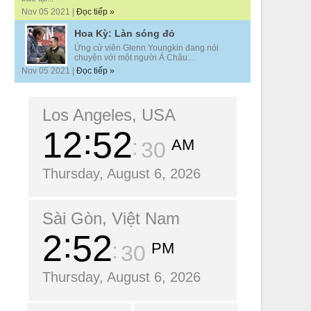
Nov 05 2021 |
Đọc tiếp »
Hoa Kỳ: Làn sóng đỏ
Ứng cử viên Glenn Youngkin đang nói
chuyện với một người Á Châu:...
Nov 05 2021 |
Đọc tiếp »
Los Angeles, USA
12
52
AM
31
Thursday, August 6, 2026
Sài Gòn, Việt Nam
2
52
PM
31
Thursday, August 6, 2026