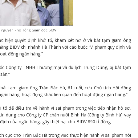
, nguyên Phó Tổng Giám đốc BIDV
c hiện quyết định khởi tố, khám xét nơi ở và bắt tạm giam ông
hàng BIDV chi nhánh Hà Thành với cáo buộc “Vi phạm quy định về
hoạt động ngân hàng.”
ốc Công ty TNHH Thương mại và du lịch Trung Dũng, bị bắt tạm
sản.”
bắt tạm giam ông Trần Bắc Hà, 61 tuổi, cựu Chủ tịch Hội đồng
 ngân hàng, hoạt động khác liên quan đến hoạt động ngân hàng.”
tố để điều tra về hành vi sai phạm trong việc tiếp nhận hồ sơ,
tín dụng cho Công ty CP chăn nuôi Bình Hà (Công ty Bình Hà) vay
 định của ngân hàng, gây thiệt hại cho BIDV 890 tỉ đồng.
ích cực cho Trần Bắc Hà trong việc thực hiện hành vi sai phạm nói