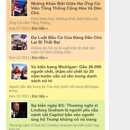
Những Khác Biệt Giữa Hai Ứng Cử
Viên Tổng Thống Cộng Hòa Và Dân
Chủ
Hình minh họa: Những Khác Biệt Giữa Hai
Ứng Cử Viên Tổng Thống...
Aug 07 2024 |
Đọc tiếp »
Dự Luật Bầu Cử Của Đảng Dân Chủ
Lại Bị Thất Bại
Không đòi hỏi cử tri xuất trình ID (thẻ căn
cước có hình.) Đảng Dân...
Nov 10 2021 |
Đọc tiếp »
Vụ kiện bang Michigan: Gần 26.000
người chết, thậm chí chết từ 20
năm trước vẫn có tên trong danh
sách cử tri
Người dân tập trung tại Tòa nhà Quốc hội bang Michigan
trong...
Nov 10 2021 |
Đọc tiếp »
Sự kiện ngày 6/1: Thượng nghị sĩ
Lindsey Graham là người yêu cầu
cảnh sát Capitol bắn vào người
ủng hộ Trump không có vũ trang
Thượng nghị sĩ Hoa Kỳ Lindsey Graham tại một cuộc họp
báo tại...