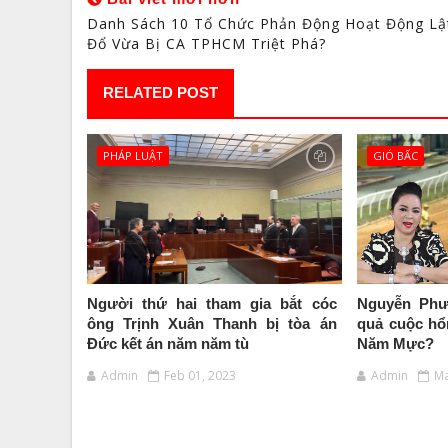
Danh Sách 10 Tổ Chức Phản Động Hoạt Động Lậ
Đổ Vừa Bị CA TPHCM Triệt Phá?
RELATED POST
PHÁP LUẬT
GIÓ BẤC
Người thứ hai tham gia bắt cóc
Nguyễn Phư
ông Trịnh Xuân Thanh bị tòa án
quả cuộc hổ
Đức kết án năm năm tù
Năm Mực?
Admin
Feb 01, 2023
Admin
Ma