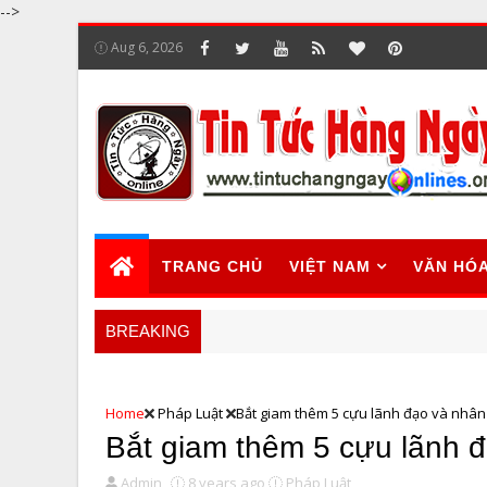
-->
Aug 6, 2026
TRANG CHỦ
VIỆT NAM
VĂN HÓ
BREAKING
Home
Pháp Luật
Bắt giam thêm 5 cựu lãnh đạo và nhân
Bắt giam thêm 5 cựu lãnh 
Admin
8 years ago
Pháp Luật,