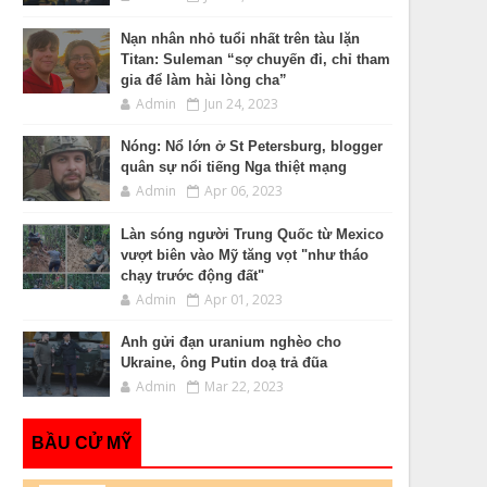
Nạn nhân nhỏ tuổi nhất trên tàu lặn
Titan: Suleman “sợ chuyến đi, chỉ tham
gia để làm hài lòng cha”
Admin
Jun 24, 2023
Nóng: Nổ lớn ở St Petersburg, blogger
quân sự nổi tiếng Nga thiệt mạng
Admin
Apr 06, 2023
Làn sóng người Trung Quốc từ Mexico
vượt biên vào Mỹ tăng vọt "như tháo
chạy trước động đất"
Admin
Apr 01, 2023
Anh gửi đạn uranium nghèo cho
Ukraine, ông Putin doạ trả đũa
Admin
Mar 22, 2023
BẦU CỬ MỸ